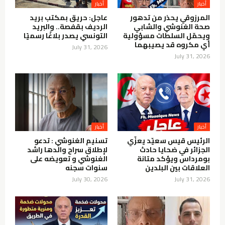
أخبار
أخبار
المرزوقي يحذر من تدهور
عاجل: حريق بمكتب بريد
صحة الغنوشي والشابي
الرديف بقفصة.. والبريد
ويحمّل السلطات مسؤولية
التونسي يصدر بلاغًا رسميًا
أي مكروه قد يصيبهما
July 31, 2026
July 31, 2026
أخبار
أخبار
الرئيس قيس سعيّد يعزّي
تسنيم الغنوشي : تدعو
الجزائر في ضحايا حادث
لإطلاق سراح والدها راشد
بومرداس ويؤكد متانة
الغنوشي و تعويضه على
العلاقات بين البلدين
سنوات سجنه
July 30, 2026
July 31, 2026