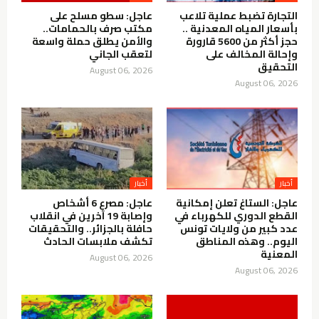
التجارة تضبط عملية تلاعب
عاجل: سطو مسلح على
بأسعار المياه المعدنية ..
مكتب صرف بالحمامات..
حجز أكثر من 5600 قارورة
والأمن يطلق حملة واسعة
وإحالة المخالف على
لتعقب الجاني
التحقيق
August 06, 2026
August 06, 2026
أخبار
أخبار
عاجل: الستاغ تعلن إمكانية
عاجل: مصرع 6 أشخاص
القطع الدوري للكهرباء في
وإصابة 19 آخرين في انقلاب
عدد كبير من ولايات تونس
حافلة بالجزائر.. والتحقيقات
اليوم.. وهذه المناطق
تكشف ملابسات الحادث
المعنية
August 06, 2026
August 06, 2026