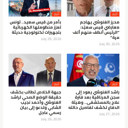
أخبار
أخبار
محرز الغنوشي يهاجم
بأمر من قيس سعيد.. تونس
معارضي قيس سعيّد:
تعزز منظومتها الكهربائية
"الرئيس أنظف منهم ألف
بتجهيزات تكنولوجية حديثة
مرة"
July 29, 2026
July 30, 2026
أخبار
أخبار
راشد الغنوشي يعود إلى
جبهة الخلاص تطالب بكشف
سجن المرناقية بعد فترة
حقيقة الوضع الصحي لراشد
علاج بالمستشفى.. وهيئة
الغنوشي وأحمد نجيب
الدفاع تكشف تفاصيل حالته
الشابي وتدعو إلى بيان
رسمي عاجل
July 27, 2026
July 26, 2026