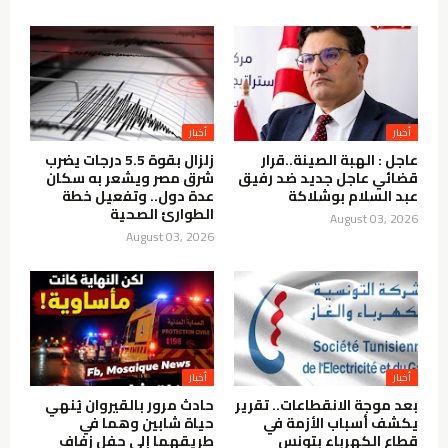
أخبار
أخبار
عاجل : الهبة الصينة..قرار
زلزال بقوة 5.5 درجات يضرب
قضائي عاجل جديد ضد رفيق
شرق مصر ويشعر به سكان
عبد السلام بوشلاكة
عدة دول.. وتفعيل خطة
الطوارئ الصحية
August 03, 2026
August 03, 2026
أخبار
أخبار
بعد موجة الانقطاعات.. تقرير
حادث مرور بالقيروان يُنهي
يكشف أسباب الأزمة في
حياة شابين وهما في
قطاع الكهرباء بتونس
طريقهما إلى حفل زفاف