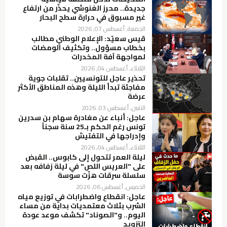
جديدة.. محرز الغنوشي يحذّر من ارتفاع
غير مسبوق في حرارة سطح البحار
الجمعة, أغسطس 07, 2026
قيس سعيّد: الإعلام الوطني مطالب
بخطاب مسؤول.. وتكثيف الومضات
لمواجهة آفة المخدرات
الثلاثاء, أغسطس 04, 2026
تحذير عاجل للتونسيين.. تقلبات جوية
مفاجئة تبدأ الليلة وهذه المناطق الأكثر
عرضة
الاثنين, أغسطس 03, 2026
عاجل: أنباء عن مغادرة سهام بن سدرين
تونس رغم الحكم بـ25 سنة سجناً
وإدراجها في التفتيش
الثلاثاء, أغسطس 04, 2026
ليلة العمر تتحول إلى كابوس.. القبض
على "العريس اللص" في ليلة زفافه بعد
سلسلة سرقات هزّت سوسة
الخميس, أغسطس 06, 2026
عاجل: انقطاع واضطرابات في توزيع مياه
الشرب بثلاث معتمديات بداية من مساء
اليوم.. و"الصوناد" تكشف موعد عودة
التزويد