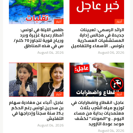
أخبار
أخبار
الرائد الرسمي: تعيينات
طقس الليلة في تونس:
جديدة في مجالس إدارة
أمطار رعدية غزيرة وبرد
المستشفيات العسكرية
ورياح قوية تتجاوز 70 كلم/
بتونس.. الأسماء والتفاصيل
س في هذه المناطق
August 04, 2026
August 06, 2026
أخبار
أخبار
عاجل: انقطاع واضطرابات في
عاجل: أنباء عن مغادرة سهام
توزيع مياه الشرب بثلاث
بن سدرين تونس رغم الحكم
معتمديات بداية من مساء
بـ25 سنة سجناً وإدراجها في
اليوم.. و"الصوناد" تكشف
التفتيش
موعد عودة التزويد
August 04, 2026
August 04, 2026