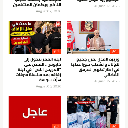
التأخير ويطمئن المنتفعين
August 07, 2026
August 07, 2026
أخبار
أخبار
وزيرة العدل تعزل جميع
ليلة العمر تتحول إلى
هؤلاء و تشطب خبيرًا عدليًا
كابوس.. القبض على
في إطار تطهير المرفق
"العريس اللص" في ليلة
القضائي
زفافه بعد سلسلة سرقات
هزّت سوسة
August 06, 2026
August 06, 2026
أخبار
أخبار