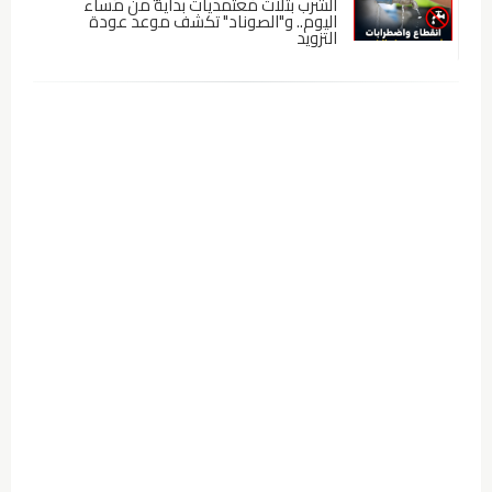
الشرب بثلاث معتمديات بداية من مساء
اليوم.. و"الصوناد" تكشف موعد عودة
التزويد