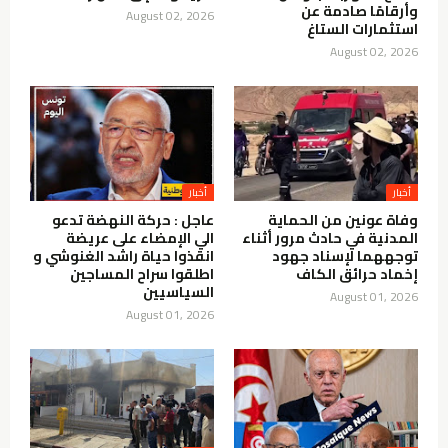
وأرقامًا صادمة عن
August 02, 2026
استثمارات الستاغ
August 02, 2026
أخبار
أخبار
وفاة عونين من الحماية
عاجل : حركة النهضة تدعو
المدنية في حادث مرور أثناء
الي الإمضاء على عريضة
توجههما لإسناد جهود
انقذوا حياة راشد الغنوشي و
إخماد حرائق الكاف
اطلقوا سراح المساجين
السياسيين
August 01, 2026
August 01, 2026