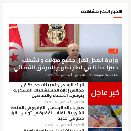
الأخبار الأكثر مشاهدة
أخبار
وزيرة العدل تعزل جميع هؤلاء و تشطب
خبيرًا عدليًا في إطار تطهير المرفق القضائي
by
Mosaique News
-
الخميس, أغسطس 06, 2026
الرائد الرسمي: تعيينات جديدة في
مجالس إدارة المستشفيات العسكرية
بتونس.. الأسماء والتفاصيل
الخميس, أغسطس 06, 2026
صدر بالرائد الرسمي..الترفيع في المنحة
الشهرية للفئات الفقيرة في تونس.. قرار
حكومي جديد
الجمعة, أغسطس 07, 2026
المحيطات تدخل منطقة قياسية