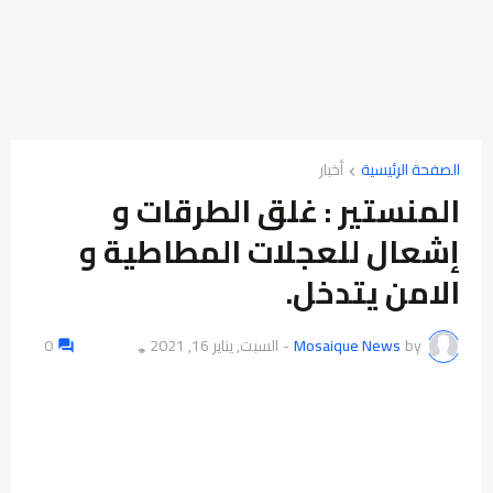
الصفحة الرئيسية
أخبار
المنستير ‏: ‏غلق ‏الطرقات ‏و
‏إشعال ‏للعجلات ‏المطاطية ‏و
‏الامن ‏يتدخل. ‏
by
Mosaique News
-
السبت, يناير 16, 2021
0
👁️