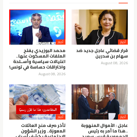
أخبار
أخبار
قرار قضائي عاجل جديد ضد
محمد البوزيدي يفتح
سهام بن سدرين
الملفات المسكوت عنها..
اغتيالات سياسية وأســلحة
August 08, 2026
واختراقات حساسة في تونس!
August 08, 2026
أخبار
أخبار
عاجل : الأموال المنهوبة
تأخر صرف منح العائلات
..هذا ما أمر به رئيس
المعوزة.. وزير الشؤون
الجمهورية قيس سعيد
الاجتماعية يكشف أسباب