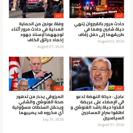
أخبار
أخبار
حادث مرور بالقيروان يُنهي
وفاة عونين من الحماية
حياة شابين وهما في
المدنية في حادث مرور أثناء
طريقهما إلى حفل زفاف
توجههما لإسناد جهود
إخماد حرائق الكاف
August 02, 2026
August 01, 2026
أخبار
أخبار
عاجل : حركة النهضة تدعو
المرزوقي يحذر من تدهور
الي الإمضاء على عريضة
صحة الغنوشي والشابي
انقذوا حياة راشد الغنوشي و
ويحمّل السلطات مسؤولية
اطلقوا سراح المساجين
أي مكروه قد يصيبهما
السياسيين
July 31, 2026
August 01, 2026