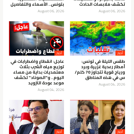
تكشف ملابسات الحادث
بتونس.. الأسماء والتفاصيل
August 06, 2026
August 06, 2026
أخبار
أخبار
طقس الليلة في تونس:
عاجل: انقطاع واضطرابات في
أمطار رعدية غزيرة وبرد
توزيع مياه الشرب بثلاث
ورياح قوية تتجاوز 70 كلم/
معتمديات بداية من مساء
س في هذه المناطق
اليوم.. و"الصوناد" تكشف
موعد عودة التزويد
August 04, 2026
August 04, 2026
أخبار
أخبار