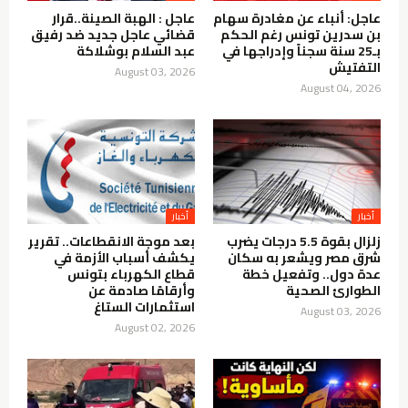
عاجل: أنباء عن مغادرة سهام
عاجل : الهبة الصينة..قرار
بن سدرين تونس رغم الحكم
قضائي عاجل جديد ضد رفيق
بـ25 سنة سجناً وإدراجها في
عبد السلام بوشلاكة
التفتيش
August 03, 2026
August 04, 2026
أخبار
أخبار
زلزال بقوة 5.5 درجات يضرب
بعد موجة الانقطاعات.. تقرير
شرق مصر ويشعر به سكان
يكشف أسباب الأزمة في
عدة دول.. وتفعيل خطة
قطاع الكهرباء بتونس
الطوارئ الصحية
وأرقامًا صادمة عن
استثمارات الستاغ
August 03, 2026
August 02, 2026