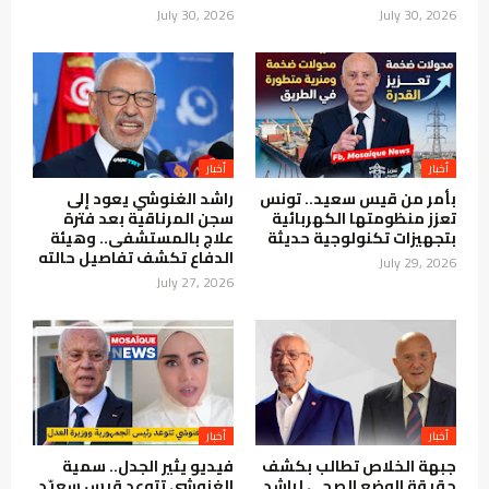
July 30, 2026
July 30, 2026
أخبار
أخبار
بأمر من قيس سعيد.. تونس
راشد الغنوشي يعود إلى
تعزز منظومتها الكهربائية
سجن المرناقية بعد فترة
بتجهيزات تكنولوجية حديثة
علاج بالمستشفى.. وهيئة
الدفاع تكشف تفاصيل حالته
July 29, 2026
July 27, 2026
أخبار
أخبار
جبهة الخلاص تطالب بكشف
فيديو يثير الجدل.. سمية
حقيقة الوضع الصحي لراشد
الغنوشي تتوعد قيس سعيّد