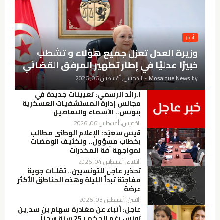
أخبار
وزيرة العدل تعزل جميع هؤلاء و تشطب
خبيرًا عدليًا في إطار تطهير المرفق القضائي
by
Mosaique News
-
الخميس, أغسطس 06, 2026
الرائد الرسمي: تعيينات جديدة في
مجالس إدارة المستشفيات العسكرية
بتونس.. الأسماء والتفاصيل
الخميس, أغسطس 06, 2026
قيس سعيّد: الإعلام الوطني مطالب
بخطاب مسؤول.. وتكثيف الومضات
لمواجهة آفة المخدرات
الثلاثاء, أغسطس 04, 2026
تحذير عاجل للتونسيين.. تقلبات جوية
مفاجئة تبدأ الليلة وهذه المناطق الأكثر
عرضة
الاثنين, أغسطس 03, 2026
عاجل: أنباء عن مغادرة سهام بن سدرين
تونس رغم الحكم بـ25 سنة سجناً