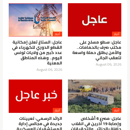
أخبار
أخبار
عاجل: سطو مسلح على
عاجل: الستاغ تعلن إمكانية
مكتب صرف بالحمامات..
القطع الدوري للكهرباء في
والأمن يطلق حملة واسعة
عدد كبير من ولايات تونس
لتعقب الجاني
اليوم.. وهذه المناطق
المعنية
August 06, 2026
August 06, 2026
أخبار
أخبار
عاجل: مصرع 6 أشخاص
الرائد الرسمي: تعيينات
وإصابة 19 آخرين في انقلاب
جديدة في مجالس إدارة
حافلة بالجزائر.. والتحقيقات
المستشفيات العسكرية