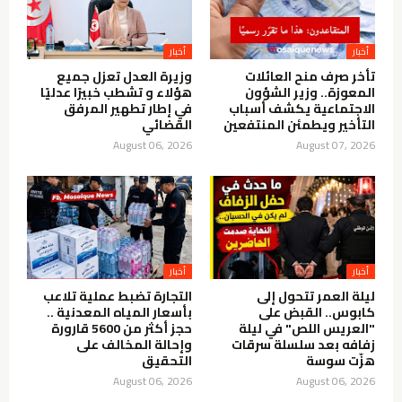
أخبار
أخبار
تأخر صرف منح العائلات
وزيرة العدل تعزل جميع
المعوزة.. وزير الشؤون
هؤلاء و تشطب خبيرًا عدليًا
الاجتماعية يكشف أسباب
في إطار تطهير المرفق
التأخير ويطمئن المنتفعين
القضائي
August 06, 2026
August 07, 2026
أخبار
أخبار
ليلة العمر تتحول إلى
التجارة تضبط عملية تلاعب
كابوس.. القبض على
بأسعار المياه المعدنية ..
"العريس اللص" في ليلة
حجز أكثر من 5600 قارورة
زفافه بعد سلسلة سرقات
وإحالة المخالف على
هزّت سوسة
التحقيق
August 06, 2026
August 06, 2026