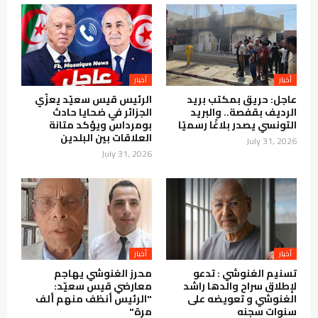
أخبار
أخبار
عاجل: حريق بمكتب بريد
الرئيس قيس سعيّد يعزّي
الرديف بقفصة.. والبريد
الجزائر في ضحايا حادث
التونسي يصدر بلاغًا رسميًا
بومرداس ويؤكد متانة
العلاقات بين البلدين
July 31, 2026
July 31, 2026
أخبار
أخبار
تسنيم الغنوشي : تدعو
محرز الغنوشي يهاجم
لإطلاق سراح والدها راشد
معارضي قيس سعيّد:
الغنوشي و تعويضه على
"الرئيس أنظف منهم ألف
سنوات سجنه
مرة"