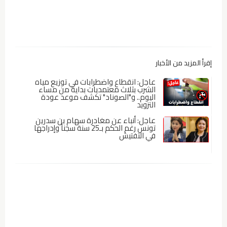
إقرأ المزيد من الأخبار
عاجل: انقطاع واضطرابات في توزيع مياه
الشرب بثلاث معتمديات بداية من مساء
اليوم.. و"الصوناد" تكشف موعد عودة
التزويد
عاجل: أنباء عن مغادرة سهام بن سدرين
تونس رغم الحكم بـ25 سنة سجناً وإدراجها
في التفتيش