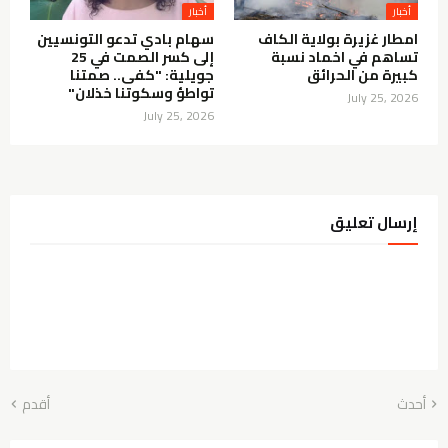
أخبار
أخبار
امطار غزيرة بولاية الكاف
سهام بادي تدعو التونسيين
تساهم في اخماد نسبة
إلى كسر الصمت في 25
كبيرة من الحرائق
جويلية: "كفى.. صمتنا
تواطؤ وسكوتنا خذلان"
July 25, 2026
July 25, 2026
إرسال تعليق
أحدث
أقدم