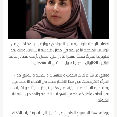
تحصّلت الباحثة التونسية فاتن المولدي درواز على براءة اختراع من
الولايات المتحدة الأمريكية في مجال هندسة السيارات، وذلك بعد
تطويرها محركًا هجينًا مبتكرًا قادرًا على العمل بأربعة مصادر طاقة:
البنزين، الغازوال، الكهرباء، وزيت القلي المستعمل.
ووفق ما نشره مركز البحوث والدراسات والإعلام والتوثيق حول
المرأة (الكريديف)، فإن هذا الابتكار يجمع بين الذكاء الاصطناعي
ومفاهيم الاستدامة البيئية، بما يعكس توجهًا حديثًا نحو تقنيات
نقل أنظف وأكثر كفاءة في استهلاك الطاقة والحد من الانبعاثات
الملوّثة.
ويعتمد هذا المشروع العلمي على تحليل البيانات وتقنيات الذكاء