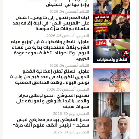
وإدراجها في التفتيش
الثلاثاء, أغسطس 04, 2026
ليلة العمر تتحول إلى كابوس.. القبض
على "العريس اللص" في ليلة زفافه بعد
سلسلة سرقات هزّت سوسة
الخميس, أغسطس 06, 2026
عاجل: انقطاع واضطرابات في توزيع مياه
الشرب بثلاث معتمديات بداية من مساء
اليوم.. و"الصوناد" تكشف موعد عودة
التزويد
الثلاثاء, أغسطس 04, 2026
عاجل: الستاغ تعلن إمكانية القطع
الدوري للكهرباء في عدد كبير من ولايات
تونس اليوم.. وهذه المناطق المعنية
الخميس, أغسطس 06, 2026
تسنيم الغنوشي : تدعو لإطلاق سراح
والدها راشد الغنوشي و تعويضه على
سنوات سجنه
الخميس, يوليو 30, 2026
محرز الغنوشي يهاجم معارضي قيس
سعيّد: "الرئيس أنظف منهم ألف مرة"
الخميس, يوليو 30, 2026