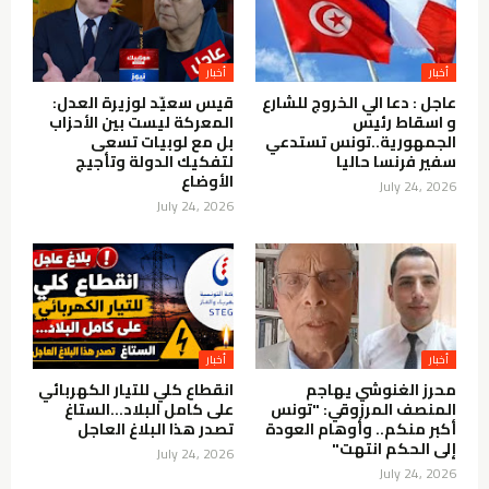
أخبار
أخبار
عاجل : دعا الي الخروج للشارع
قيس سعيّد لوزيرة العدل:
و اسقاط رئيس
المعركة ليست بين الأحزاب
الجمهورية..تونس تستدعي
بل مع لوبيات تسعى
سفير فرنسا حاليا
لتفكيك الدولة وتأجيج
الأوضاع
July 24, 2026
July 24, 2026
أخبار
أخبار
محرز الغنوشي يهاجم
انقطاع كلي للتيار الكهربائي
المنصف المرزوقي: "تونس
على كامل البلاد…الستاغ
أكبر منكم.. وأوهام العودة
تصدر هذا البلاغ العاجل
إلى الحكم انتهت"
July 24, 2026
July 24, 2026