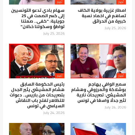
أخبار
أخبار
امطار غزيرة بولاية الكاف
سهام بادي تدعو التونسيين
تساهم في اخماد نسبة
إلى كسر الصمت في 25
كبيرة من الحرائق
جويلية: "كفى.. صمتنا
تواطؤ وسكوتنا خذلان"
July 25, 2026
July 25, 2026
أخبار
أخبار
سمير الوافي يهاجم
رئيس الحكومة السابق
بوشلاكة والمرزوقي وهشام
هشام المشيشي يثير الجدل
المشيشي: تصريحات نارية
بتصريحات من باريس.. دعوات
تثير جدلًا واسعًا في تونس
للتظاهر تفتح باب النقاش
السياسي في تونس
July 24, 2026
July 24, 2026