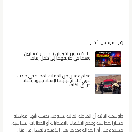
إقرأ المزيد من الأخبار
حادث مرور بالقيروان يُنهي حياة شابين
وهما في طريقهما إلى حفل زفاف
وفاة عونين من الحماية المدنية في حادث
مرور أثناء توجههما لإسناد جهود إخماد
حرائق الكاف
وأوضحت النائبة أن المرحلة الحالية تستوجب، بحسب رأيها، مواصلة
مسار المحاسبة وعدم الاكتفاء بالاعتذارات أو الخطابات السياسية،
مشددة على أن العدالة وحدها هي الكفيلة بالفصل في مثل