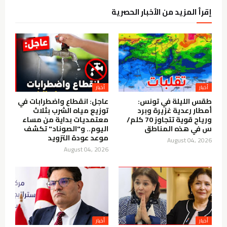
إقرأ المزيد من الأخبار الحصرية
أخبار
أخبار
طقس الليلة في تونس:
عاجل: انقطاع واضطرابات في
أمطار رعدية غزيرة وبرد
توزيع مياه الشرب بثلاث
ورياح قوية تتجاوز 70 كلم/
معتمديات بداية من مساء
س في هذه المناطق
اليوم.. و"الصوناد" تكشف
موعد عودة التزويد
August 04, 2026
August 04, 2026
أخبار
أخبار