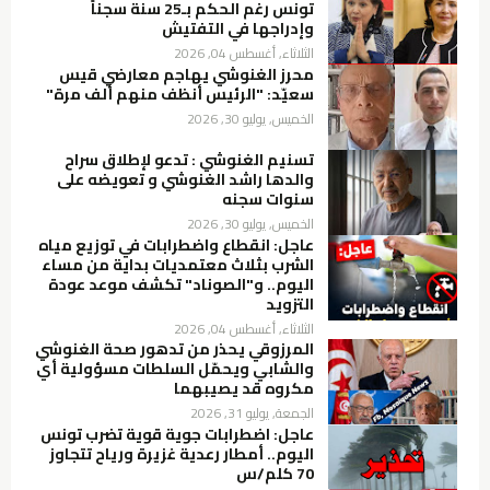
تونس رغم الحكم بـ25 سنة سجناً
وإدراجها في التفتيش
الثلاثاء, أغسطس 04, 2026
محرز الغنوشي يهاجم معارضي قيس
سعيّد: "الرئيس أنظف منهم ألف مرة"
الخميس, يوليو 30, 2026
تسنيم الغنوشي : تدعو لإطلاق سراح
والدها راشد الغنوشي و تعويضه على
سنوات سجنه
الخميس, يوليو 30, 2026
عاجل: انقطاع واضطرابات في توزيع مياه
الشرب بثلاث معتمديات بداية من مساء
اليوم.. و"الصوناد" تكشف موعد عودة
التزويد
الثلاثاء, أغسطس 04, 2026
المرزوقي يحذر من تدهور صحة الغنوشي
والشابي ويحمّل السلطات مسؤولية أي
مكروه قد يصيبهما
الجمعة, يوليو 31, 2026
عاجل: اضطرابات جوية قوية تضرب تونس
اليوم.. أمطار رعدية غزيرة ورياح تتجاوز
70 كلم/س