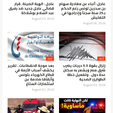
عاجل: أنباء عن مغادرة سهام
عاجل : الهبة الصينة..قرار
بن سدرين تونس رغم الحكم
قضائي عاجل جديد ضد رفيق
بـ25 سنة سجناً وإدراجها في
عبد السلام بوشلاكة
التفتيش
August 03, 2026
August 04, 2026
أخبار
أخبار
زلزال بقوة 5.5 درجات يضرب
بعد موجة الانقطاعات.. تقرير
شرق مصر ويشعر به سكان
يكشف أسباب الأزمة في
عدة دول.. وتفعيل خطة
قطاع الكهرباء بتونس
الطوارئ الصحية
وأرقامًا صادمة عن
استثمارات الستاغ
August 03, 2026
August 02, 2026