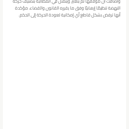
وأضافت أن موقفها لم يتغير، ويتمثل في المطالبة بتصنيف حركة
النهضة تنظيمًا إرهابيًا وفق ما يقرره القانون والقضاء، مؤكدة
أنها ترفض بشكل قاطع أي إمكانية لعودة الحركة إلى الحكم.