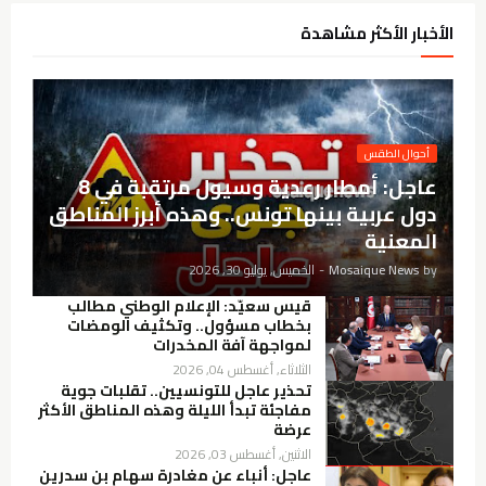
الأخبار الأكثر مشاهدة
أحوال الطقس
عاجل: أمطار رعدية وسيول مرتقبة في 8
دول عربية بينها تونس.. وهذه أبرز المناطق
المعنية
by
Mosaique News
-
الخميس, يوليو 30, 2026
قيس سعيّد: الإعلام الوطني مطالب
بخطاب مسؤول.. وتكثيف الومضات
لمواجهة آفة المخدرات
الثلاثاء, أغسطس 04, 2026
تحذير عاجل للتونسيين.. تقلبات جوية
مفاجئة تبدأ الليلة وهذه المناطق الأكثر
عرضة
الاثنين, أغسطس 03, 2026
عاجل: أنباء عن مغادرة سهام بن سدرين