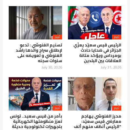
أخبار
أخبار
الرئيس قيس سعيّد يعزّي
تسنيم الغنوشي : تدعو
الجزائر في ضحايا حادث
لإطلاق سراح والدها راشد
بومرداس ويؤكد متانة
الغنوشي و تعويضه على
العلاقات بين البلدين
سنوات سجنه
July 30, 2026
July 31, 2026
أخبار
أخبار
محرز الغنوشي يهاجم
بأمر من قيس سعيد.. تونس
معارضي قيس سعيّد:
تعزز منظومتها الكهربائية
"الرئيس أنظف منهم ألف
بتجهيزات تكنولوجية حديثة