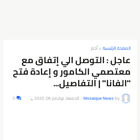
الصفحة الرئيسية
أخبار
عاجل ‏: ‏التوصل ‏الي ‏إتفاق ‏مع
‏معتصمي ‏الكامور ‏و ‏إعادة فتح
‏"الفانا" ‏| ‏التفاصيل... ‏
by
Mosaique News
-
الجمعة, نوفمبر 06, 2020
0
👁️