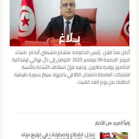
أعلن منذ قليل رئيس الحكومة هشام مشيشي أنه تم مساء
اليوم الجمعة 06 نوفمبر 2020 التوصّل إلى حلّ نهائي لإشكالية
الكامور بولاية تطاوين. وعليه فإنّ استئناف النّشاط بالنّسبة
للشركات العاملة بالمجال الطّاقي بالجهة، سيتمّ بصورة طبيعية
انطلاقا من يوم الغد السّبت.
إقرأ المزيد من الأخبار
عاجل: انقطاع واضطرابات في توزيع مياه