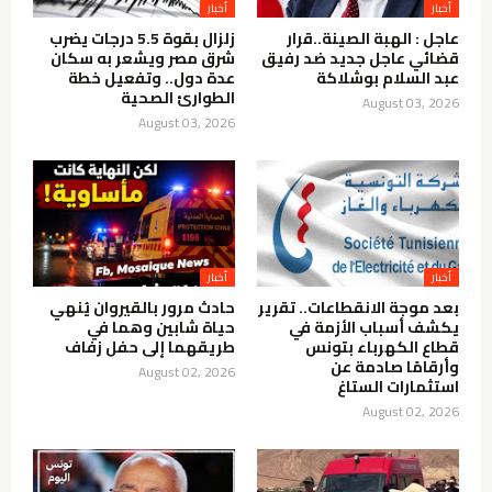
أخبار
أخبار
عاجل : الهبة الصينة..قرار
زلزال بقوة 5.5 درجات يضرب
قضائي عاجل جديد ضد رفيق
شرق مصر ويشعر به سكان
عبد السلام بوشلاكة
عدة دول.. وتفعيل خطة
الطوارئ الصحية
August 03, 2026
August 03, 2026
أخبار
أخبار
بعد موجة الانقطاعات.. تقرير
حادث مرور بالقيروان يُنهي
يكشف أسباب الأزمة في
حياة شابين وهما في
قطاع الكهرباء بتونس
طريقهما إلى حفل زفاف
وأرقامًا صادمة عن
August 02, 2026
استثمارات الستاغ
August 02, 2026