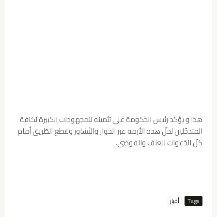
هذا و يؤكد رئيس الحكومة على تثمينه للمجهودات الكبيرة لكافة
المتدخّلين لحلّ هذه الأزمة عبر الحوار والتّشاور وقطع الطّريق أمام
كلّ الدّعوات للعنف والفوضى.
Tags
أخبار