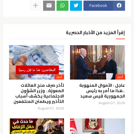
Facebook
إقرأ المزيد من الأخبار الحصرية
أخبار
أخبار
عاجل : الأموال المنهوبة
تأخر صرف منح العائلات
..هذا ما أمر به رئيس
المعوزة.. وزير الشؤون
الجمهورية قيس سعيد
الاجتماعية يكشف أسباب
التأخير ويطمئن المنتفعين
August 07, 2026
August 07, 2026