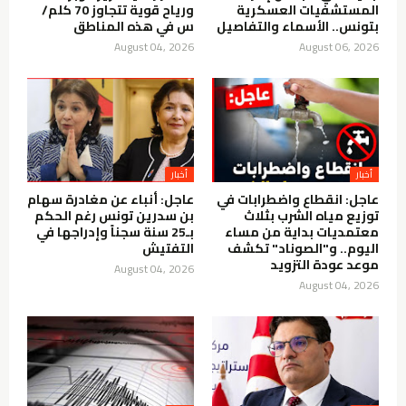
المستشفيات العسكرية
ورياح قوية تتجاوز 70 كلم/
بتونس.. الأسماء والتفاصيل
س في هذه المناطق
August 04, 2026
August 06, 2026
أخبار
أخبار
عاجل: انقطاع واضطرابات في
عاجل: أنباء عن مغادرة سهام
توزيع مياه الشرب بثلاث
بن سدرين تونس رغم الحكم
معتمديات بداية من مساء
بـ25 سنة سجناً وإدراجها في
اليوم.. و"الصوناد" تكشف
التفتيش
موعد عودة التزويد
August 04, 2026
August 04, 2026