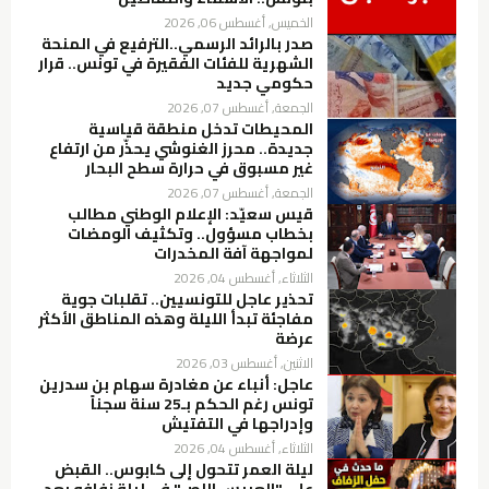
الخميس, أغسطس 06, 2026
صدر بالرائد الرسمي..الترفيع في المنحة
الشهرية للفئات الفقيرة في تونس.. قرار
حكومي جديد
الجمعة, أغسطس 07, 2026
المحيطات تدخل منطقة قياسية
جديدة.. محرز الغنوشي يحذّر من ارتفاع
غير مسبوق في حرارة سطح البحار
الجمعة, أغسطس 07, 2026
قيس سعيّد: الإعلام الوطني مطالب
بخطاب مسؤول.. وتكثيف الومضات
لمواجهة آفة المخدرات
الثلاثاء, أغسطس 04, 2026
تحذير عاجل للتونسيين.. تقلبات جوية
مفاجئة تبدأ الليلة وهذه المناطق الأكثر
عرضة
الاثنين, أغسطس 03, 2026
عاجل: أنباء عن مغادرة سهام بن سدرين
تونس رغم الحكم بـ25 سنة سجناً
وإدراجها في التفتيش
الثلاثاء, أغسطس 04, 2026
ليلة العمر تتحول إلى كابوس.. القبض
على "العريس اللص" في ليلة زفافه بعد