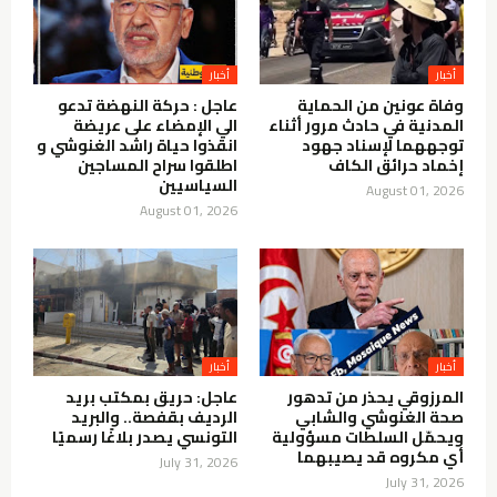
أخبار
أخبار
وفاة عونين من الحماية
عاجل : حركة النهضة تدعو
المدنية في حادث مرور أثناء
الي الإمضاء على عريضة
توجههما لإسناد جهود
انقذوا حياة راشد الغنوشي و
إخماد حرائق الكاف
اطلقوا سراح المساجين
السياسيين
August 01, 2026
August 01, 2026
أخبار
أخبار
المرزوقي يحذر من تدهور
عاجل: حريق بمكتب بريد
صحة الغنوشي والشابي
الرديف بقفصة.. والبريد
ويحمّل السلطات مسؤولية
التونسي يصدر بلاغًا رسميًا
أي مكروه قد يصيبهما
July 31, 2026
July 31, 2026