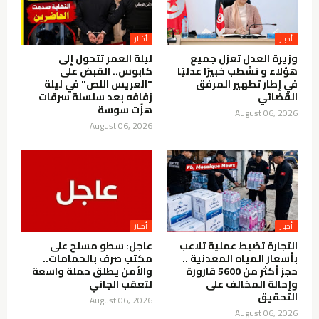
أخبار
أخبار
وزيرة العدل تعزل جميع
ليلة العمر تتحول إلى
هؤلاء و تشطب خبيرًا عدليًا
كابوس.. القبض على
في إطار تطهير المرفق
"العريس اللص" في ليلة
القضائي
زفافه بعد سلسلة سرقات
هزّت سوسة
August 06, 2026
August 06, 2026
أخبار
أخبار
التجارة تضبط عملية تلاعب
عاجل: سطو مسلح على
بأسعار المياه المعدنية ..
مكتب صرف بالحمامات..
حجز أكثر من 5600 قارورة
والأمن يطلق حملة واسعة
وإحالة المخالف على
لتعقب الجاني
التحقيق
August 06, 2026
August 06, 2026