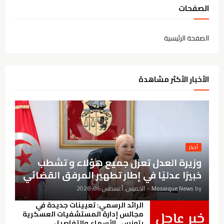
الصفحات
الصفحة الرئيسية
الأخبار الأكثر مشاهدة
أخبار
وزيرة العدل تعزل جميع هؤلاء و تشطب
خبيرًا عدليًا في إطار تطهير المرفق القضائي
by
Mosaique News
-
الخميس, أغسطس 06, 2026
الرائد الرسمي: تعيينات جديدة في
مجالس إدارة المستشفيات العسكرية
بتونس.. الأسماء والتفاصيل