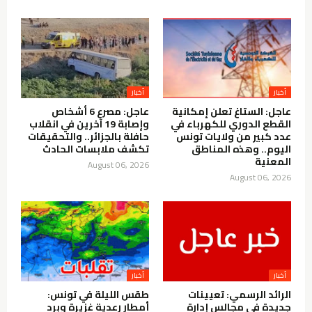
أخبار
أخبار
عاجل: الستاغ تعلن إمكانية
عاجل: مصرع 6 أشخاص
القطع الدوري للكهرباء في
وإصابة 19 آخرين في انقلاب
عدد كبير من ولايات تونس
حافلة بالجزائر.. والتحقيقات
اليوم.. وهذه المناطق
تكشف ملابسات الحادث
المعنية
August 06, 2026
August 06, 2026
أخبار
أخبار
الرائد الرسمي: تعيينات
طقس الليلة في تونس:
جديدة في مجالس إدارة
أمطار رعدية غزيرة وبرد