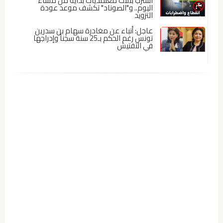
الشرب بثلاث معتمديات بداية من مساء
اليوم.. و"الصوناد" تكشف موعد عودة
التزويد
عاجل: أنباء عن مغادرة سهام بن سدرين
تونس رغم الحكم بـ25 سنة سجناً وإدراجها
في التفتيش