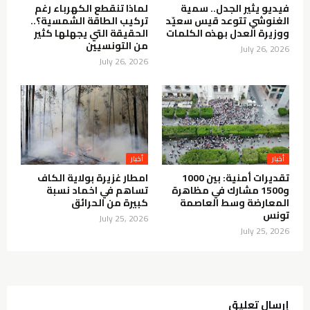
فيديو يثير الجدل.. سمية
لماذا تنقطع الكهرباء رغم
الغنوشي تتوعد قيس سعيّد
تركيب الطاقة الشمسية؟..
ووزيرة العدل بهذه الكلمات
الحقيقة التي يجهلها كثير
من التونسيين
July 26, 2026
July 26, 2026
أخبار
أخبار
تقديرات أمنية: بين 1000
امطار غزيرة بولاية الكاف
و1500 مشارك في مظاهرة
تساهم في اخماد نسبة
المعارضة وسط العاصمة
كبيرة من الحرائق
تونس
July 25, 2026
July 25, 2026
إرسال تعليق