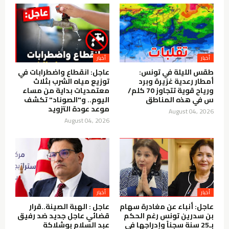
أخبار
أخبار
طقس الليلة في تونس:
عاجل: انقطاع واضطرابات في
أمطار رعدية غزيرة وبرد
توزيع مياه الشرب بثلاث
ورياح قوية تتجاوز 70 كلم/
معتمديات بداية من مساء
س في هذه المناطق
اليوم.. و"الصوناد" تكشف
موعد عودة التزويد
August 04, 2026
August 04, 2026
أخبار
أخبار
عاجل: أنباء عن مغادرة سهام
عاجل : الهبة الصينة..قرار
بن سدرين تونس رغم الحكم
قضائي عاجل جديد ضد رفيق
بـ25 سنة سجناً وإدراجها في
عبد السلام بوشلاكة