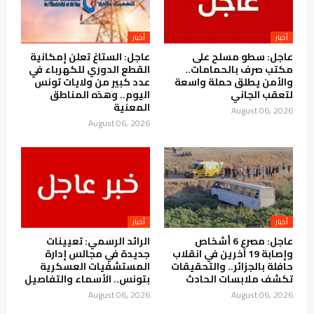
أخبار
أخبار
عاجل: سطو مسلح على
عاجل: الستاغ تعلن إمكانية
مكتب صرف بالحمامات..
القطع الدوري للكهرباء في
والأمن يطلق حملة واسعة
عدد كبير من ولايات تونس
لتعقب الجاني
اليوم.. وهذه المناطق
المعنية
August 06, 2026
August 06, 2026
أخبار
أخبار
عاجل: مصرع 6 أشخاص
الرائد الرسمي: تعيينات
وإصابة 19 آخرين في انقلاب
جديدة في مجالس إدارة
حافلة بالجزائر.. والتحقيقات
المستشفيات العسكرية
تكشف ملابسات الحادث
بتونس.. الأسماء والتفاصيل
August 06, 2026
August 06, 2026