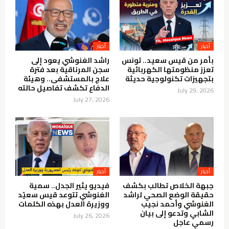
أخبار
أخبار
بأمر من قيس سعيد.. تونس
راشد الغنوشي يعود إلى
تعزز منظومتها الكهربائية
سجن المرناقية بعد فترة
بتجهيزات تكنولوجية حديثة
علاج بالمستشفى.. وهيئة
الدفاع تكشف تفاصيل حالته
July 29, 2026
July 27, 2026
أخبار
أخبار
جبهة الخلاص تطالب بكشف
فيديو يثير الجدل.. سمية
حقيقة الوضع الصحي لراشد
الغنوشي تتوعد قيس سعيّد
الغنوشي وأحمد نجيب
ووزيرة العدل بهذه الكلمات
الشابي وتدعو إلى بيان
July 26, 2026
رسمي عاجل