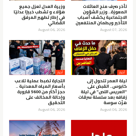
تأخر صرف منح العائلات
وزيرة العدل تعزل جميع
المعوزة.. وزير الشؤون
هؤلاء و تشطب خبيرًا عدليًا
الاجتماعية يكشف أسباب
في إطار تطهير المرفق
التأخير ويطمئن المنتفعين
القضائي
August 06, 2026
August 07, 2026
أخبار
أخبار
ليلة العمر تتحول إلى
التجارة تضبط عملية تلاعب
كابوس.. القبض على
بأسعار المياه المعدنية ..
"العريس اللص" في ليلة
حجز أكثر من 5600 قارورة
زفافه بعد سلسلة سرقات
وإحالة المخالف على
هزّت سوسة
التحقيق
August 06, 2026
August 06, 2026