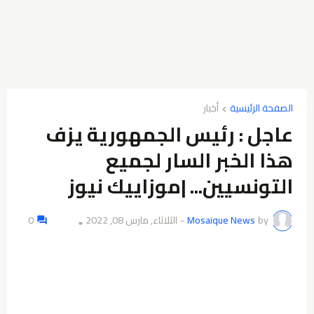
الصفحة الرئيسية
أخبار
عاجل : رئيس الجمهورية يزف
هذا الخبر السار لجميع
التونسيين... |موزاييك نيوز
by
Mosaique News
-
الثلاثاء, مارس 08, 2022
0
👁️