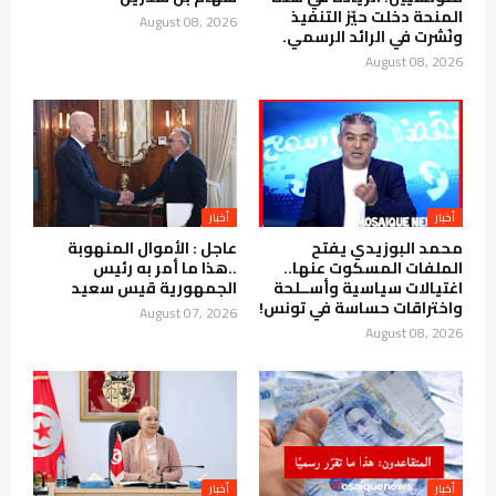
المنحة دخلت حيّز التنفيذ
August 08, 2026
ونُشرت في الرائد الرسمي.
August 08, 2026
أخبار
أخبار
محمد البوزيدي يفتح
عاجل : الأموال المنهوبة
الملفات المسكوت عنها..
..هذا ما أمر به رئيس
اغتيالات سياسية وأســلحة
الجمهورية قيس سعيد
واختراقات حساسة في تونس!
August 07, 2026
August 08, 2026
أخبار
أخبار