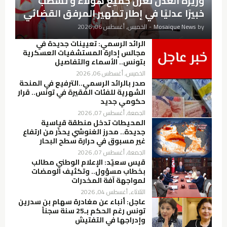
وزيرة العدل تعزل جميع هؤلاء و تشطب
خبيرًا عدليًا في إطار تطهير المرفق القضائي
by
Mosaique News
-
الخميس, أغسطس 06, 2026
الرائد الرسمي: تعيينات جديدة في
مجالس إدارة المستشفيات العسكرية
بتونس.. الأسماء والتفاصيل
الخميس, أغسطس 06, 2026
صدر بالرائد الرسمي..الترفيع في المنحة
الشهرية للفئات الفقيرة في تونس.. قرار
حكومي جديد
الجمعة, أغسطس 07, 2026
المحيطات تدخل منطقة قياسية
جديدة.. محرز الغنوشي يحذّر من ارتفاع
غير مسبوق في حرارة سطح البحار
الجمعة, أغسطس 07, 2026
قيس سعيّد: الإعلام الوطني مطالب
بخطاب مسؤول.. وتكثيف الومضات
لمواجهة آفة المخدرات
الثلاثاء, أغسطس 04, 2026
عاجل: أنباء عن مغادرة سهام بن سدرين
تونس رغم الحكم بـ25 سنة سجناً
وإدراجها في التفتيش