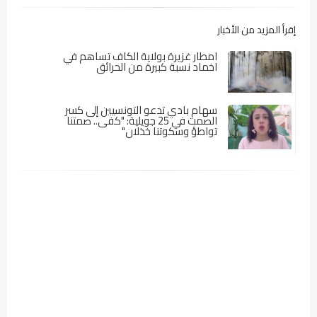
إقرأ المزيد من الأخبار
امطار غزيرة بولاية الكاف تساهم في
اخماد نسبة كبيرة من الحرائق
سهام بادي تدعو التونسيين إلى كسر
الصمت في 25 جويلية: "كفى.. صمتنا
تواطؤ وسكوتنا خذلان"