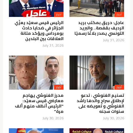
أخبار
أخبار
عاجل: حريق بمكتب بريد
الرئيس قيس سعيّد يعزّي
الرديف بقفصة.. والبريد
الجزائر في ضحايا حادث
التونسي يصدر بلاغًا رسميًا
بومرداس ويؤكد متانة
العلاقات بين البلدين
July 31, 2026
July 31, 2026
أخبار
أخبار
تسنيم الغنوشي : تدعو
محرز الغنوشي يهاجم
لإطلاق سراح والدها راشد
معارضي قيس سعيّد:
الغنوشي و تعويضه على
"الرئيس أنظف منهم ألف
سنوات سجنه
مرة"
July 30, 2026
July 30, 2026