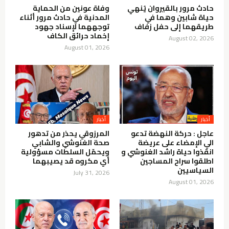
حادث مرور بالقيروان يُنهي
وفاة عونين من الحماية
حياة شابين وهما في
المدنية في حادث مرور أثناء
طريقهما إلى حفل زفاف
توجههما لإسناد جهود
إخماد حرائق الكاف
August 02, 2026
August 01, 2026
أخبار
أخبار
عاجل : حركة النهضة تدعو
المرزوقي يحذر من تدهور
الي الإمضاء على عريضة
صحة الغنوشي والشابي
انقذوا حياة راشد الغنوشي و
ويحمّل السلطات مسؤولية
اطلقوا سراح المساجين
أي مكروه قد يصيبهما
السياسيين
July 31, 2026
August 01, 2026