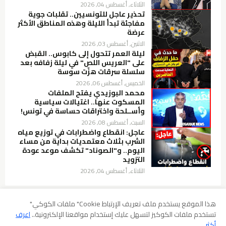
الثلاثاء, أغسطس 04, 2026
تحذير عاجل للتونسيين.. تقلبات جوية
مفاجئة تبدأ الليلة وهذه المناطق الأكثر
عرضة
الاثنين, أغسطس 03, 2026
ليلة العمر تتحول إلى كابوس.. القبض
على "العريس اللص" في ليلة زفافه بعد
سلسلة سرقات هزّت سوسة
الخميس, أغسطس 06, 2026
محمد البوزيدي يفتح الملفات
المسكوت عنها.. اغتيالات سياسية
وأســلحة واختراقات حساسة في تونس!
السبت, أغسطس 08, 2026
عاجل: انقطاع واضطرابات في توزيع مياه
الشرب بثلاث معتمديات بداية من مساء
اليوم.. و"الصوناد" تكشف موعد عودة
التزويد
الثلاثاء, أغسطس 04, 2026
هذا الموقع يستخدم ملف تعريف الإرتباط Cookie" ملفات الكوكي"
تستخدم ملفات الكوكيز لتسهل عليك إستخدام مواقعنا الإلكترونية..
اعرف
سياسة الخصوصية
شروط الإستخدام
إخلاء المسؤولية
أكثر