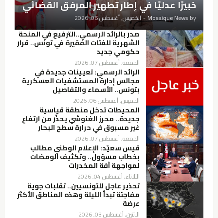
خبيرًا عدليًا في إطار تطهير المرفق القضائي
by
Mosaique News
-
الخميس, أغسطس 06, 2026
صدر بالرائد الرسمي..الترفيع في المنحة
الشهرية للفئات الفقيرة في تونس.. قرار
حكومي جديد
الجمعة, أغسطس 07, 2026
الرائد الرسمي: تعيينات جديدة في
مجالس إدارة المستشفيات العسكرية
بتونس.. الأسماء والتفاصيل
الخميس, أغسطس 06, 2026
المحيطات تدخل منطقة قياسية
جديدة.. محرز الغنوشي يحذّر من ارتفاع
غير مسبوق في حرارة سطح البحار
الجمعة, أغسطس 07, 2026
قيس سعيّد: الإعلام الوطني مطالب
بخطاب مسؤول.. وتكثيف الومضات
لمواجهة آفة المخدرات
الثلاثاء, أغسطس 04, 2026
تحذير عاجل للتونسيين.. تقلبات جوية
مفاجئة تبدأ الليلة وهذه المناطق الأكثر
عرضة
الاثنين, أغسطس 03, 2026