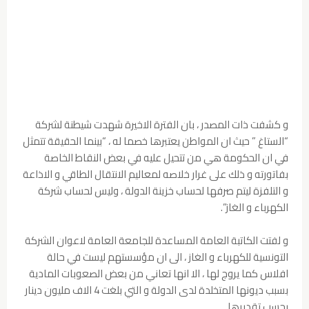
و كشفت ذات المصدر ، بان الفترة الاخيرة شهدت شيطنة لشركة
“الستاغ ” حيث ان المواطن يعتبرها خصما له ، “بينما الحقيقة تتمثل
في ان الحكومة هي من تتحيل عليه في بعض النقاط الخاصة
بفاتورته و ذلك على غرار خلاصه لمعاليم الانتقال الطاقي و الاذاعة
و التلفزة ليتم صرفها لحساب خزينة الدولة ، وليس لحساب شركة
الكهرباء و الغاز”.
و لفتت الكاتبة العامة المساعدة للجامعة العامة لاعوان الشركة
التونسية للكهرباء و الغاز ، الى ان مؤسستهم ليست في حالة
افلاس كما يروج لها ، الا انها تعاني من بعض الصعوبات المادية
بسبب ديونها المتخلدة لدى الدولة و التي بلغت 4 الاف مليون دينار
بحسب تقديرها .