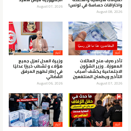
واختراقات حساسة في تونس!
August 07, 2026
August 08, 2026
أخبار
أخبار
تأخر صرف منح العائلات
وزيرة العدل تعزل جميع
المعوزة.. وزير الشؤون
هؤلاء و تشطب خبيرًا عدليًا
الاجتماعية يكشف أسباب
في إطار تطهير المرفق
التأخير ويطمئن المنتفعين
القضائي
August 06, 2026
August 07, 2026
أخبار
أخبار