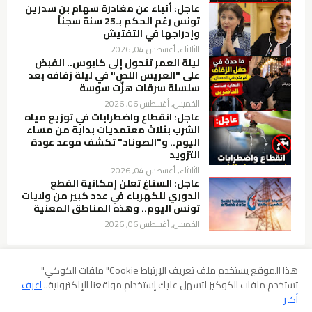
عاجل: أنباء عن مغادرة سهام بن سدرين
تونس رغم الحكم بـ25 سنة سجناً
وإدراجها في التفتيش
الثلاثاء, أغسطس 04, 2026
ليلة العمر تتحول إلى كابوس.. القبض
على "العريس اللص" في ليلة زفافه بعد
سلسلة سرقات هزّت سوسة
الخميس, أغسطس 06, 2026
عاجل: انقطاع واضطرابات في توزيع مياه
الشرب بثلاث معتمديات بداية من مساء
اليوم.. و"الصوناد" تكشف موعد عودة
التزويد
الثلاثاء, أغسطس 04, 2026
عاجل: الستاغ تعلن إمكانية القطع
الدوري للكهرباء في عدد كبير من ولايات
تونس اليوم.. وهذه المناطق المعنية
الخميس, أغسطس 06, 2026
هذا الموقع يستخدم ملف تعريف الإرتباط Cookie" ملفات الكوكي"
تستخدم ملفات الكوكيز لتسهل عليك إستخدام مواقعنا الإلكترونية..
اعرف
سياسة الخصوصية
شروط الإستخدام
إخلاء المسؤولية
أكثر
سياسة ملفات الارتباط (Cookies)
سياسة حقوق الطبع والنشر DMCA