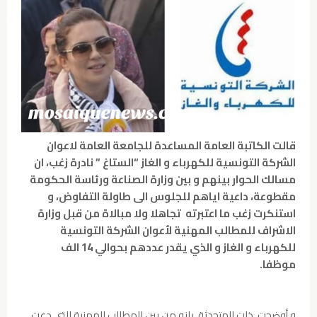
قالت الكاتبة العامة المساعدة للجامعة العامة لاعوان
الشركة التونسية للكهرباء و الغاز “الستاغ ” نادرة زغب، ان
مسالك الحوار بينهم و بين وزارة الصناعة ورئاسة الحكومة
مقطوعة، داعية اياهم للجلوس الى طاولة التفاوض، و
استنكرت زغب ما اعتبرته تجاهلا ولا مبالاة من قبل وزارة
الاشراف للمطالب المهنية لأعوان الشركة التونسية
للكهرباء و الغاز و الذي يقدر عددهم بحوالي 14 الف
موظفا.
و أوضحت ذات المتحدثة بانه من بين المطالب المهنية التي دعت