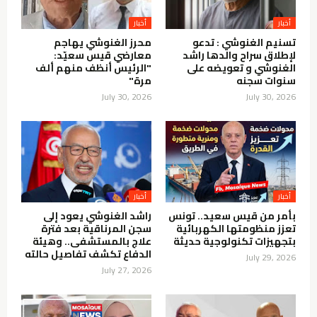
أخبار
أخبار
تسنيم الغنوشي : تدعو
محرز الغنوشي يهاجم
لإطلاق سراح والدها راشد
معارضي قيس سعيّد:
الغنوشي و تعويضه على
"الرئيس أنظف منهم ألف
سنوات سجنه
مرة"
July 30, 2026
July 30, 2026
أخبار
أخبار
بأمر من قيس سعيد.. تونس
راشد الغنوشي يعود إلى
تعزز منظومتها الكهربائية
سجن المرناقية بعد فترة
بتجهيزات تكنولوجية حديثة
علاج بالمستشفى.. وهيئة
الدفاع تكشف تفاصيل حالته
July 29, 2026
July 27, 2026