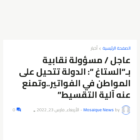
الصفحة الرئيسية
أخبار
عاجل / مسؤولة نقابية
بـ“الستاغ “: الدولة تتحيل على
المواطن في الفواتير..وتمنع
عنه آلية التقسيط”
by
Mosaique News
-
الأربعاء, مارس 23, 2022
0
👁️