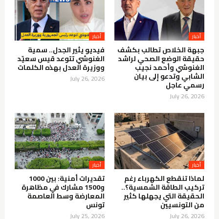
أخبار
أخبار
جبهة الخلاص تطالب بكشف
فيديو يثير الجدل.. سمية
حقيقة الوضع الصحي لراشد
الغنوشي تتوعد قيس سعيّد
الغنوشي وأحمد نجيب
ووزيرة العدل بهذه الكلمات
الشابي وتدعو إلى بيان
July 26, 2026
رسمي عاجل
July 26, 2026
أخبار
أخبار
لماذا تنقطع الكهرباء رغم
تقديرات أمنية: بين 1000
تركيب الطاقة الشمسية؟..
و1500 مشارك في مظاهرة
الحقيقة التي يجهلها كثير
المعارضة وسط العاصمة
من التونسيين
تونس
July 25, 2026
July 26, 2026