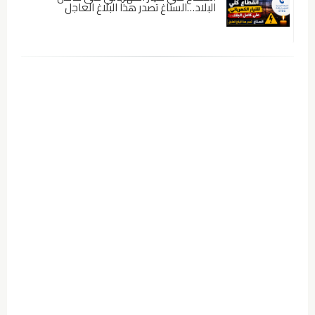
البلاد…الستاغ تصدر هذا البلاغ العاجل