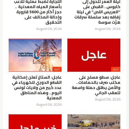
ليلة العمر تتحول إلى
التجارة تضبط عملية تلاعب
كابوس.. القبض على
بأسعار المياه المعدنية ..
"العريس اللص" في ليلة
حجز أكثر من 5600 قارورة
زفافه بعد سلسلة سرقات
وإحالة المخالف على
هزّت سوسة
التحقيق
August 06, 2026
August 06, 2026
أخبار
أخبار
عاجل: سطو مسلح على
عاجل: الستاغ تعلن إمكانية
مكتب صرف بالحمامات..
القطع الدوري للكهرباء في
والأمن يطلق حملة واسعة
عدد كبير من ولايات تونس
لتعقب الجاني
اليوم.. وهذه المناطق
المعنية
August 06, 2026
August 06, 2026