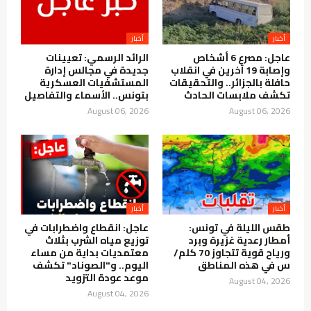
أخبار
أخبار
عاجل: مصرع 6 أشخاص
الرائد الرسمي: تعيينات
وإصابة 19 آخرين في انقلاب
جديدة في مجالس إدارة
حافلة بالجزائر.. والتحقيقات
المستشفيات العسكرية
تكشف ملابسات الحادث
بتونس.. الأسماء والتفاصيل
August 06, 2026
August 06, 2026
أخبار
أخبار
طقس الليلة في تونس:
عاجل: انقطاع واضطرابات في
أمطار رعدية غزيرة وبرد
توزيع مياه الشرب بثلاث
ورياح قوية تتجاوز 70 كلم/
معتمديات بداية من مساء
س في هذه المناطق
اليوم.. و"الصوناد" تكشف
موعد عودة التزويد
August 04, 2026
August 04, 2026