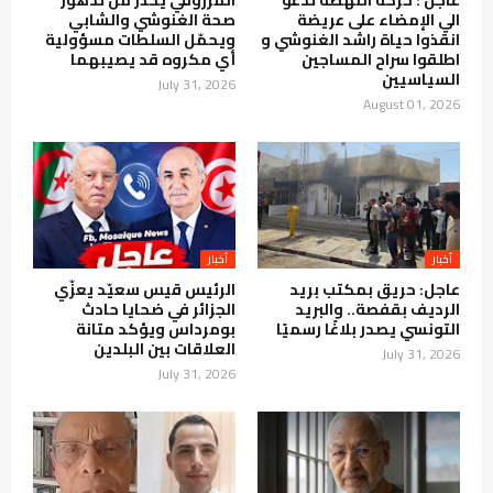
الي الإمضاء على عريضة
صحة الغنوشي والشابي
انقذوا حياة راشد الغنوشي و
ويحمّل السلطات مسؤولية
اطلقوا سراح المساجين
أي مكروه قد يصيبهما
السياسيين
July 31, 2026
August 01, 2026
أخبار
أخبار
عاجل: حريق بمكتب بريد
الرئيس قيس سعيّد يعزّي
الرديف بقفصة.. والبريد
الجزائر في ضحايا حادث
التونسي يصدر بلاغًا رسميًا
بومرداس ويؤكد متانة
العلاقات بين البلدين
July 31, 2026
July 31, 2026