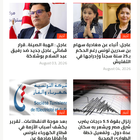
أخبار
أخبار
عاجل: أنباء عن مغادرة سهام
عاجل : الهبة الصينة..قرار
بن سدرين تونس رغم الحكم
قضائي عاجل جديد ضد رفيق
بـ25 سنة سجناً وإدراجها في
عبد السلام بوشلاكة
التفتيش
August 03, 2026
August 04, 2026
أخبار
أخبار
زلزال بقوة 5.5 درجات يضرب
بعد موجة الانقطاعات.. تقرير
شرق مصر ويشعر به سكان
يكشف أسباب الأزمة في
عدة دول.. وتفعيل خطة
قطاع الكهرباء بتونس
الطوارئ الصحية
وأرقامًا صادمة عن