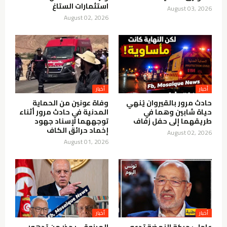
استثمارات الستاغ
August 03, 2026
August 02, 2026
أخبار
أخبار
حادث مرور بالقيروان يُنهي
وفاة عونين من الحماية
حياة شابين وهما في
المدنية في حادث مرور أثناء
طريقهما إلى حفل زفاف
توجههما لإسناد جهود
إخماد حرائق الكاف
August 02, 2026
August 01, 2026
أخبار
أخبار
عاجل : حركة النهضة تدعو
المرزوقي يحذر من تدهور