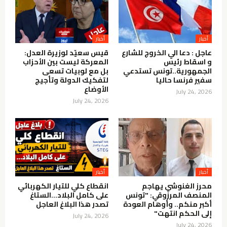
أخبار
أخبار
عاجل : دعا الي الخروج للشارع
قيس سعيّد لوزيرة العدل:
و اسقاط رئيس
المعركة ليست بين الأحزاب
الجمهورية..تونس تستدعي
بل مع لوبيات تسعى
سفير فرنسا حاليا
لتفكيك الدولة وتأجيج
الأوضاع
July 24, 2026
July 24, 2026
أخبار
أخبار
محرز الغنوشي يهاجم
انقطاع كلي للتيار الكهربائي
المنصف المرزوقي: "تونس
على كامل البلاد…الستاغ
أكبر منكم.. وأوهام العودة
تصدر هذا البلاغ العاجل
إلى الحكم انتهت"
July 24, 2026
July 24, 2026