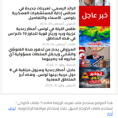
الرائد الرسمي: تعيينات جديدة في
مجالس إدارة المستشفيات العسكرية
بتونس.. الأسماء والتفاصيل
الخميس, أغسطس 06, 2026
طقس الليلة في تونس: أمطار رعدية
غزيرة وبرد ورياح قوية تتجاوز 70 كلم/س
في هذه المناطق
الثلاثاء, أغسطس 04, 2026
المرزوقي يحذر من تدهور صحة الغنوشي
والشابي ويحمّل السلطات مسؤولية أي
مكروه قد يصيبهما
الجمعة, يوليو 31, 2026
عاجل: أمطار رعدية وسيول مرتقبة في 8
دول عربية بينها تونس.. وهذه أبرز
المناطق المعنية
الخميس, يوليو 30, 2026
هذا الموقع يستخدم ملف تعريف الإرتباط Cookie" ملفات الكوكي"
تستخدم ملفات الكوكيز لتسهل عليك إستخدام مواقعنا الإلكترونية..
اعرف
سياسة الخصوصية
شروط الإستخدام
إخلاء المسؤولية
أكثر
سياسة ملفات الارتباط (Cookies)
سياسة حقوق الطبع والنشر DMCA