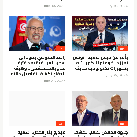
July 30, 2026
July 30, 2026
أخبار
أخبار
بأمر من قيس سعيد.. تونس
راشد الغنوشي يعود إلى
تعزز منظومتها الكهربائية
سجن المرناقية بعد فترة
بتجهيزات تكنولوجية حديثة
علاج بالمستشفى.. وهيئة
الدفاع تكشف تفاصيل حالته
July 29, 2026
July 27, 2026
أخبار
أخبار
جبهة الخلاص تطالب بكشف
فيديو يثير الجدل.. سمية