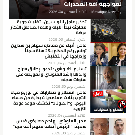
لمواجهة آفة المخدرات
by
Mosaique News
-
الثلاثاء, أغسطس 04, 2026
تحذير عاجل للتونسيين.. تقلبات جوية
مفاجئة تبدأ الليلة وهذه المناطق الأكثر
عرضة
الاثنين, أغسطس 03, 2026
عاجل: أنباء عن مغادرة سهام بن سدرين
تونس رغم الحكم بـ25 سنة سجناً
وإدراجها في التفتيش
الثلاثاء, أغسطس 04, 2026
تسنيم الغنوشي : تدعو لإطلاق سراح
والدها راشد الغنوشي و تعويضه على
سنوات سجنه
الخميس, يوليو 30, 2026
عاجل: انقطاع واضطرابات في توزيع مياه
الشرب بثلاث معتمديات بداية من مساء
اليوم.. و"الصوناد" تكشف موعد عودة
التزويد
الثلاثاء, أغسطس 04, 2026
محرز الغنوشي يهاجم معارضي قيس
سعيّد: "الرئيس أنظف منهم ألف مرة"
الخميس, يوليو 30, 2026