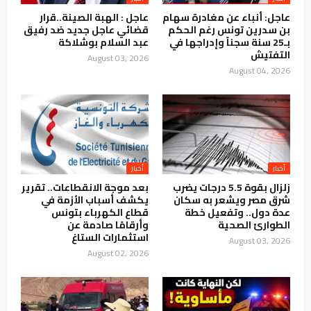
عاجل: أنباء عن مغادرة سهام
عاجل : الهبة الصينة..قرار
بن سدرين تونس رغم الحكم
قضائي عاجل جديد ضد رفيق
بـ25 سنة سجناً وإدراجها في
عبد السلام بوشلاكة
التفتيش
August 03, 2026
August 04, 2026
أخبار
أخبار
زلزال بقوة 5.5 درجات يضرب
بعد موجة الانقطاعات.. تقرير
شرق مصر ويشعر به سكان
يكشف أسباب الأزمة في
عدة دول.. وتفعيل خطة
قطاع الكهرباء بتونس
الطوارئ الصحية
وأرقامًا صادمة عن
استثمارات الستاغ
August 03, 2026
August 02, 2026