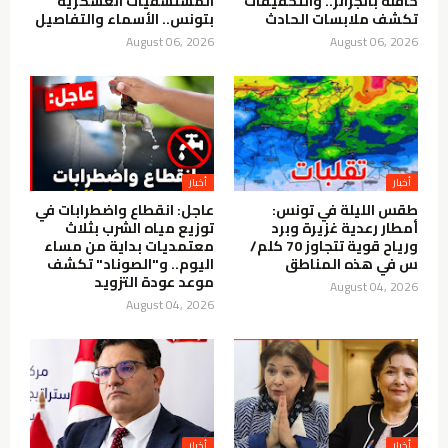
حافلة بالجزائر.. والتحقيقات
المستشفيات العسكرية
تكشف ملابسات الحادث
بتونس.. الأسماء والتفاصيل
August 06, 2026
August 06, 2026
أخبار
أخبار
طقس الليلة في تونس:
عاجل: انقطاع واضطرابات في
أمطار رعدية غزيرة وبرد
توزيع مياه الشرب بثلاث
ورياح قوية تتجاوز 70 كلم/
معتمديات بداية من مساء
س في هذه المناطق
اليوم.. و"الصوناد" تكشف
موعد عودة التزويد
August 04, 2026
August 04, 2026
أخبار
أخبار