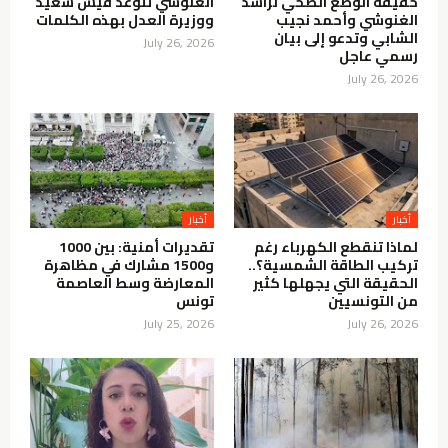
حقيقة الوضع الصحي لراشد
الغنوشي تتوعد قيس سعيّد
الغنوشي وأحمد نجيب
ووزيرة العدل بهذه الكلمات
الشابي وتدعو إلى بيان
July 26, 2026
رسمي عاجل
July 26, 2026
أخبار
أخبار
لماذا تنقطع الكهرباء رغم
تقديرات أمنية: بين 1000
تركيب الطاقة الشمسية؟..
و1500 مشارك في مظاهرة
الحقيقة التي يجهلها كثير
المعارضة وسط العاصمة
من التونسيين
تونس
July 25, 2026
July 26, 2026