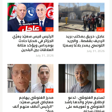
أخبار
أخبار
عاجل: حريق بمكتب بريد
الرئيس قيس سعيّد يعزّي
الرديف بقفصة.. والبريد
الجزائر في ضحايا حادث
التونسي يصدر بلاغًا رسميًا
بومرداس ويؤكد متانة
العلاقات بين البلدين
July 31, 2026
July 31, 2026
أخبار
أخبار
تسنيم الغنوشي : تدعو
محرز الغنوشي يهاجم
لإطلاق سراح والدها راشد
معارضي قيس سعيّد:
الغنوشي و تعويضه على
"الرئيس أنظف منهم ألف
سنوات سجنه
مرة"