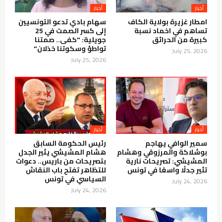
أخبار
أخبار
امطار غزيرة بولاية الكاف
سهام بادي تدعو التونسيين
تساهم في اخماد نسبة
إلى كسر الصمت في 25
كبيرة من الحرائق
جويلية: "كفى.. صمتنا
تواطؤ وسكوتنا خذلان"
July 25, 2026
July 25, 2026
أخبار
أخبار
سمير الوافي يهاجم
رئيس الحكومة السابق
بوشلاكة والمرزوقي وهشام
هشام المشيشي يثير الجدل
المشيشي: تصريحات نارية
بتصريحات من باريس.. دعوات
تثير جدلًا واسعًا في تونس
للتظاهر تفتح باب النقاش
السياسي في تونس
July 24, 2026
July 24, 2026