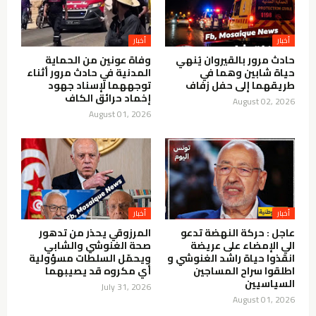
أخبار
أخبار
حادث مرور بالقيروان يُنهي
وفاة عونين من الحماية
حياة شابين وهما في
المدنية في حادث مرور أثناء
طريقهما إلى حفل زفاف
توجههما لإسناد جهود
إخماد حرائق الكاف
August 02, 2026
August 01, 2026
أخبار
أخبار
عاجل : حركة النهضة تدعو
المرزوقي يحذر من تدهور
الي الإمضاء على عريضة
صحة الغنوشي والشابي
انقذوا حياة راشد الغنوشي و
ويحمّل السلطات مسؤولية
اطلقوا سراح المساجين
أي مكروه قد يصيبهما
السياسيين
July 31, 2026
August 01, 2026