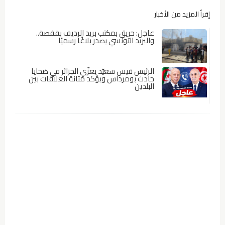
إقرأ المزيد من الأخبار
عاجل: حريق بمكتب بريد الرديف بقفصة..
والبريد التونسي يصدر بلاغًا رسميًا
الرئيس قيس سعيّد يعزّي الجزائر في ضحايا
حادث بومرداس ويؤكد متانة العلاقات بين
البلدين