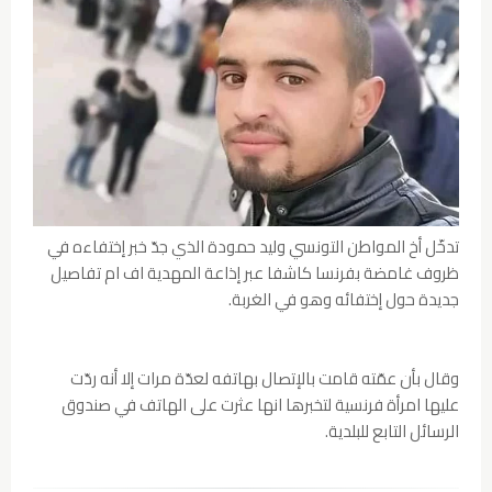
تدخّل أخ المواطن التونسي وليد حمودة الذي جدّ خبر إختفاءه في
ظروف غامضة بفرنسا كاشفا عبر إذاعة المهدية اف ام تفاصيل
جديدة حول إختفائه وهو في الغربة.
وقال بأن عمّته قامت بالإتصال بهاتفه لعدّة مرات إلا أنه ردّت
عليها امرأة فرنسية لتخبرها انها عثرت على الهاتف في صندوق
الرسائل التابع للبلدية.