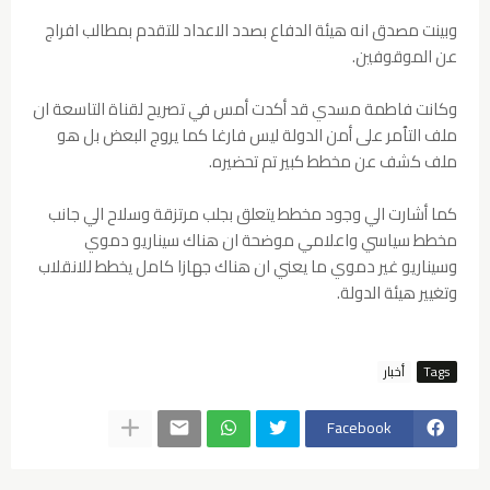
وبينت مصدق انه هيئة الدفاع بصدد الاعداد للتقدم بمطالب افراج
عن الموقوفين.
وكانت فاطمة مسدي قد أكدت أمس في تصريح لقناة التاسعة ان
ملف التٱمر على أمن الدولة ليس فارغا كما يروج البعض بل هو
ملف كشف عن مخطط كبير تم تحضيره.
كما أشارت الي وجود مخطط يتعلق بجلب مرتزقة وسلاح الي جانب
مخطط سياسي واعلامي موضحة ان هناك سيناريو دموي
وسيناريو غير دموي ما يعني ان هناك جهازا كامل يخطط للانقلاب
وتغيير هيئة الدولة.
Tags
أخبار
Facebook