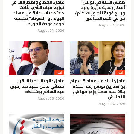
طقس الليلة في تونس:
عاجل: انقطاع واضطرابات في
أمطار رعدية غزيرة وبرد
توزيع مياه الشرب بثلاث
ورياح قوية تتجاوز 70 كلم/
معتمديات بداية من مساء
س في هذه المناطق
اليوم.. و"الصوناد" تكشف
موعد عودة التزويد
August 04, 2026
August 04, 2026
أخبار
أخبار
عاجل: أنباء عن مغادرة سهام
عاجل : الهبة الصينة..قرار
بن سدرين تونس رغم الحكم
قضائي عاجل جديد ضد رفيق
بـ25 سنة سجناً وإدراجها في
عبد السلام بوشلاكة
التفتيش
August 03, 2026
August 04, 2026