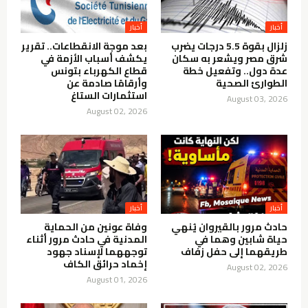
أخبار
أخبار
زلزال بقوة 5.5 درجات يضرب
بعد موجة الانقطاعات.. تقرير
شرق مصر ويشعر به سكان
يكشف أسباب الأزمة في
عدة دول.. وتفعيل خطة
قطاع الكهرباء بتونس
الطوارئ الصحية
وأرقامًا صادمة عن
استثمارات الستاغ
August 03, 2026
August 02, 2026
أخبار
أخبار
حادث مرور بالقيروان يُنهي
وفاة عونين من الحماية
حياة شابين وهما في
المدنية في حادث مرور أثناء
طريقهما إلى حفل زفاف
توجههما لإسناد جهود
إخماد حرائق الكاف
August 02, 2026
August 01, 2026