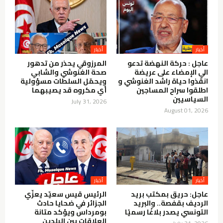
أخبار
أخبار
عاجل : حركة النهضة تدعو
المرزوقي يحذر من تدهور
الي الإمضاء على عريضة
صحة الغنوشي والشابي
انقذوا حياة راشد الغنوشي و
ويحمّل السلطات مسؤولية
اطلقوا سراح المساجين
أي مكروه قد يصيبهما
السياسيين
July 31, 2026
August 01, 2026
أخبار
أخبار
عاجل: حريق بمكتب بريد
الرئيس قيس سعيّد يعزّي
الرديف بقفصة.. والبريد
الجزائر في ضحايا حادث
التونسي يصدر بلاغًا رسميًا
بومرداس ويؤكد متانة
العلاقات بين البلدين