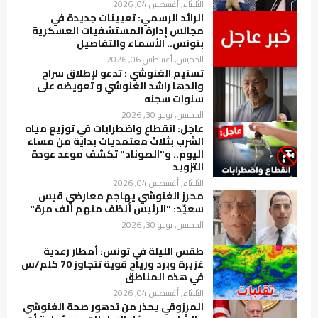
الثلاثاء, أغسطس 04, 2026
الرائد الرسمي: تعيينات جديدة في
مجالس إدارة المستشفيات العسكرية
بتونس.. الأسماء والتفاصيل
الخميس, أغسطس 06, 2026
تسنيم الغنوشي : تدعو لإطلاق سراح
والدها راشد الغنوشي و تعويضه على
سنوات سجنه
الخميس, يوليو 30, 2026
عاجل: انقطاع واضطرابات في توزيع مياه
الشرب بثلاث معتمديات بداية من مساء
اليوم.. و"الصوناد" تكشف موعد عودة
التزويد
الثلاثاء, أغسطس 04, 2026
محرز الغنوشي يهاجم معارضي قيس
سعيّد: "الرئيس أنظف منهم ألف مرة"
الخميس, يوليو 30, 2026
طقس الليلة في تونس: أمطار رعدية
غزيرة وبرد ورياح قوية تتجاوز 70 كلم/س
في هذه المناطق
الثلاثاء, أغسطس 04, 2026
المرزوقي يحذر من تدهور صحة الغنوشي