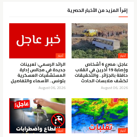
إقرأ المزيد من الأخبار الحصرية
أخبار
أخبار
عاجل: مصرع 6 أشخاص
الرائد الرسمي: تعيينات
وإصابة 19 آخرين في انقلاب
جديدة في مجالس إدارة
حافلة بالجزائر.. والتحقيقات
المستشفيات العسكرية
تكشف ملابسات الحادث
بتونس.. الأسماء والتفاصيل
August 06, 2026
August 06, 2026
أخبار
أخبار