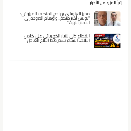
إقرأ المزيد من الأخبار
محرز الغنوشي يهاجم المنصف المرزوقي:
"تونس أكبر منكم.. وأوهام العودة إلى
الحكم انتهت"
انقطاع كلي للتيار الكهربائي على كامل
البلاد…الستاغ تصدر هذا البلاغ العاجل