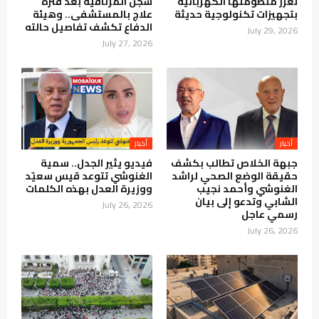
تعزز منظومتها الكهربائية
سجن المرناقية بعد فترة
بتجهيزات تكنولوجية حديثة
علاج بالمستشفى.. وهيئة
الدفاع تكشف تفاصيل حالته
July 29, 2026
July 27, 2026
أخبار
أخبار
جبهة الخلاص تطالب بكشف
فيديو يثير الجدل.. سمية
حقيقة الوضع الصحي لراشد
الغنوشي تتوعد قيس سعيّد
الغنوشي وأحمد نجيب
ووزيرة العدل بهذه الكلمات
الشابي وتدعو إلى بيان
July 26, 2026
رسمي عاجل
July 26, 2026