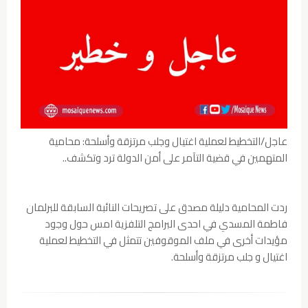
عاجل/التخطيط لعملية اغتيال وجلب مرتزقة وأسلحة: محامية
المتهمين في قضية التآمر على أمن الدولة ترد وتكشف..
ردت المحامية دليلة مصدق على تصريحات النائبة السابقة للبرلمان
فاطمة المسدي في احدى البرامج التلفزية امس حول وجود
مؤيدات أخرى في ملف الموقوفين تتمثل في التخطيط لعملية
اغتيال و جلب مرتزقة وأسلحة.