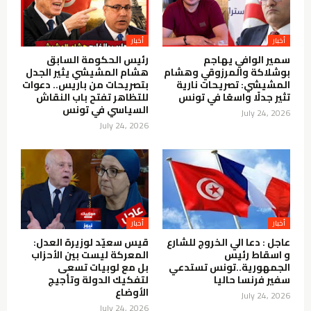
أخبار
أخبار
سمير الوافي يهاجم
رئيس الحكومة السابق
بوشلاكة والمرزوقي وهشام
هشام المشيشي يثير الجدل
المشيشي: تصريحات نارية
بتصريحات من باريس.. دعوات
تثير جدلًا واسعًا في تونس
للتظاهر تفتح باب النقاش
السياسي في تونس
July 24, 2026
July 24, 2026
أخبار
أخبار
عاجل : دعا الي الخروج للشارع
قيس سعيّد لوزيرة العدل:
و اسقاط رئيس
المعركة ليست بين الأحزاب
الجمهورية..تونس تستدعي
بل مع لوبيات تسعى
سفير فرنسا حاليا
لتفكيك الدولة وتأجيج
الأوضاع
July 24, 2026
July 24, 2026