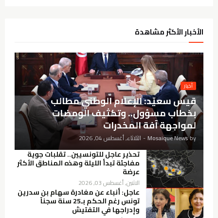
الأخبار الأكثر مشاهدة
أخيار
قيس سعيّد: الإعلام الوطني مطالب
بخطاب مسؤول.. وتكثيف الومضات
لمواجهة آفة المخدرات
by
Mosaique News
-
الثلاثاء, أغسطس 04, 2026
تحذير عاجل للتونسيين.. تقلبات جوية
مفاجئة تبدأ الليلة وهذه المناطق الأكثر
عرضة
الاثنين, أغسطس 03, 2026
عاجل: أنباء عن مغادرة سهام بن سدرين
تونس رغم الحكم بـ25 سنة سجناً
وإدراجها في التفتيش