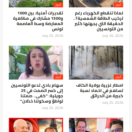
أخبار
أخبار
لماذا تنقطع الكهرباء رغم
تقديرات أمنية: بين 1000
تركيب الطاقة الشمسية؟..
و1500 مشارك في مظاهرة
الحقيقة التي يجهلها كثير
المعارضة وسط العاصمة
من التونسيين
تونس
July 25, 2026
July 26, 2026
أخبار
أخبار
امطار غزيرة بولاية الكاف
سهام بادي تدعو التونسيين
تساهم في اخماد نسبة
إلى كسر الصمت في 25
كبيرة من الحرائق
جويلية: "كفى.. صمتنا
تواطؤ وسكوتنا خذلان"
July 25, 2026
July 25, 2026