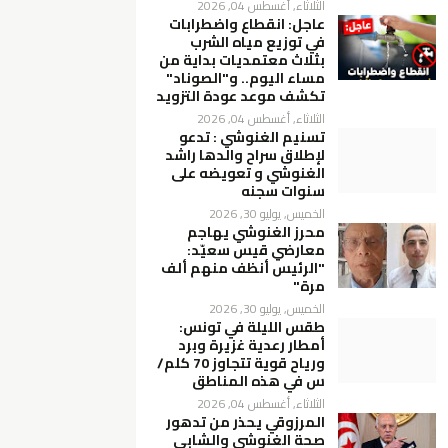
الثلاثاء, أغسطس 04, 2026
عاجل: انقطاع واضطرابات
في توزيع مياه الشرب
بثلاث معتمديات بداية من
مساء اليوم.. و"الصوناد"
تكشف موعد عودة التزويد
الثلاثاء, أغسطس 04, 2026
تسنيم الغنوشي : تدعو
لإطلاق سراح والدها راشد
الغنوشي و تعويضه على
سنوات سجنه
الخميس, يوليو 30, 2026
محرز الغنوشي يهاجم
معارضي قيس سعيّد:
"الرئيس أنظف منهم ألف
مرة"
الخميس, يوليو 30, 2026
طقس الليلة في تونس:
أمطار رعدية غزيرة وبرد
ورياح قوية تتجاوز 70 كلم/
س في هذه المناطق
الثلاثاء, أغسطس 04, 2026
المرزوقي يحذر من تدهور
صحة الغنوشي والشابي