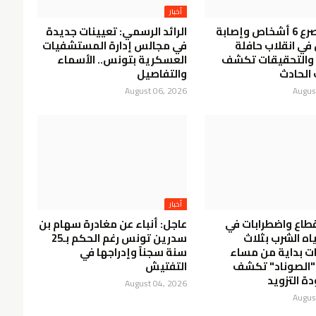
أخبار
عاجل: مصرع 6 أشخاص وإصابة
الرائد الرسمي: تعيينات جديدة
ن في انقلاب حافلة
في مجالس إدارة المستشفيات
.. والتحقيقات تكشف
العسكرية بتونس.. الأسماء
الحادث
والتفاصيل
August 06, 2026
Augus
أخبار
قطاع واضطرابات في
عاجل: أنباء عن مغادرة سهام بن
اه الشرب بثلاث
سدرين تونس رغم الحكم بـ25
ت بداية من مساء
سنة سجناً وإدراجها في
و"الصوناد" تكشف
التفتيش
ة التزويد
August 04, 2026
Augus