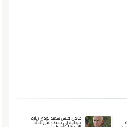
عاجل: قيس سعيّد يؤدي زيارة
ت
ميدانية إلى محطة غدير القلّة
اهد
التابعة لـ"الصوناد"