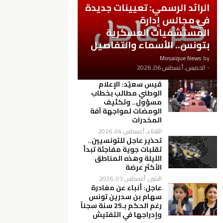
الرائد الرسمي: تعيينات جديدة
في مجالس إدارة
المستشفيات العسكرية
بتونس.. الأسماء والتفاصيل
Mosaique News
by
-
الخميس, أغسطس 06, 2026
قيس سعيّد: الإعلام
الوطني مطالب بخطاب
مسؤول.. وتكثيف
الومضات لمواجهة آفة
المخدرات
الثلاثاء, أغسطس 04, 2026
تحذير عاجل للتونسيين..
تقلبات جوية مفاجئة تبدأ
الليلة وهذه المناطق
الأكثر عرضة
الاثنين, أغسطس 03, 2026
عاجل: أنباء عن مغادرة
سهام بن سدرين تونس
رغم الحكم بـ25 سنة سجناً
وإدراجها في التفتيش