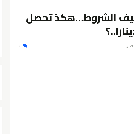
فيف الشروط…هكذ تحصل
0
👁️