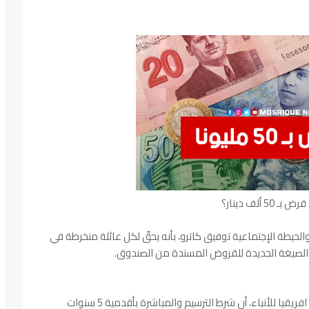
ف دينار؟
الحيطة الإجتماعية توفيق كاترو، بأنه يحقّ لكل عائلة منخرطة في
د الصيغة الجديدة للقروض المسندة من الصندوق.
وأوضح كاترو، في حوار تلفزي بأستديو وكالة تونس افريقيا للأنباء، أن شرط الترسيم والمباشرة بأقدمية 5 سنوات