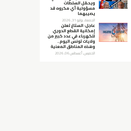
ويحمّل السلطات
مسؤولية أي مكروه قد
يصيبهما
الجمعة, يوليو 31, 2026
عاجل: الستاغ تعلن
إمكانية القطع الدوري
للكهرباء في عدد كبير من
ولايات تونس اليوم..
وهذه المناطق المعنية
الخميس, أغسطس 06, 2026