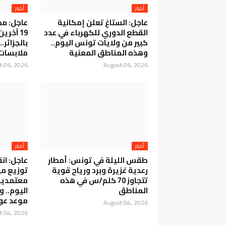
أخبار
أخبار
عاجل: الستاغ تعلن إمكانية
القطع الدوري للكهرباء في عدد
19 آخري
كبير من ولايات تونس اليوم..
بالجزائر
وهذه المناطق المعنية
ملابسات 
t 06, 2026
August 06, 2026
أخبار
أخبار
طقس الليلة في تونس: أمطار
عاجل: ان
رعدية غزيرة وبرد ورياح قوية
توزيع مي
تتجاوز 70 كلم/س في هذه
معتمديا
المناطق
اليوم.. 
موعد عود
August 04, 2026
t 04, 2026