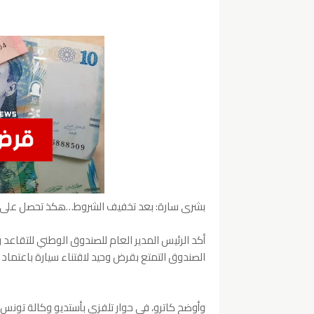
بشرى سارة: بعد تخفيف الشروط…هكذ تحصل على قرض بـ 50 أل
أكد الرئيس المدير العام للصندوق الوطني للتقاعد و
الصندوق التمتع بقرض وحيد لاقتناء سيارة باعتما