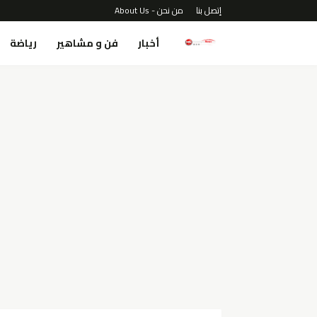
إتصل بنا
من نحن - About Us
أخبار
فن و مشاهير
رياضة