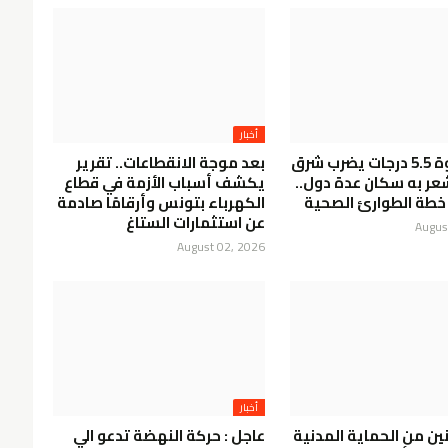
أخبار
زلزال بقوة 5.5 درجات يضرب شرق
بعد موجة الانقطاعات.. تقرير
ر به سكان عدة دول..
يكشف أسباب الأزمة في قطاع
خطة الطوارئ الصحية
الكهرباء بتونس وأرقامًا صادمة
عن استثمارات الستاغ
Augus
August 02, 2026
أخبار
ين من الحماية المدنية
عاجل : حركة النهضة تدعو الي