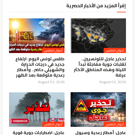
إقرأ المزيد من الأخبار الحصرية
أحوال الطقس
أحوال الطقس
تحذير عاجل للتونسيين..
طقس تونس اليوم: ارتفاع
تقلبات جوية مفاجئة تبدأ
جديد في درجات الحرارة
الليلة وهذه المناطق الأكثر
والشهيلي حاضر.. وأمطار
عرضة
رعدية متوقعة بعد الظهر
August 03, 2026
August 03, 2026
أحوال الطقس
أحوال الطقس
عاجل: أمطار رعدية وسيول
عاجل: اضطرابات جوية قوية