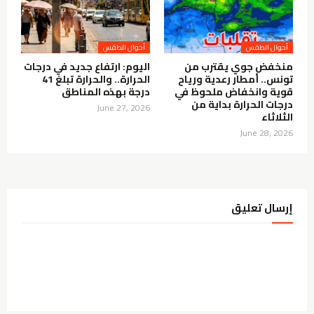
أحوال الطقس
أحوال الطقس
منخفض جوي يقترب من
اليوم: ارتفاع جديد في درجات
تونس.. أمطار رعدية ورياح
الحرارة.. والحرارة تبلغ 41
قوية وانخفاض ملحوظ في
درجة بهذه المناطق
درجات الحرارة بداية من
June 27, 2026
الثلاثاء
June 28, 2026
إرسال تعليق