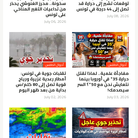
توقعات تشير إلى حرارة قد
سخونة.. محرز الغنوشي يحذر
تصل إلى 44 درجة في تونس
من تداعيات التغير المناخي
على تونس
July 08, 2026
July 06, 2026
أحوال الطقس
أحوال الطقس
مفاجأة علمية.. لماذا تقتل
تقلبات جوية في تونس:
حرارة 35° في أوروبا بينما
أمطار رعدية غزيرة ورياح
نتعايش نحن مع 50°؟ السر
قوية تصل إلى 80 كلم/س
سيصدمك!
بداية من بعد ظهر اليوم
July 02, 2026
July 03, 2026