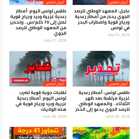
أحوال الطقس
أحوال الطقس
عاجل: المعهد الوطني للرصد
طقس تونس اليوم: أمطار
الجوي يحذر من أمطار رعدية
رعدية غزيرة وبرد ورياح قوية
ورياح قوية واضطراب البحر
تصل إلى 70 كلم/س.. وتحذير
في تونس
من المعهد الوطني للرصد
الجوي
July 02, 2026
July 01, 2026
أحوال الطقس
أحوال الطقس
طقس تونس: أمطار رعدية
تقلبات جوية قوية تضرب
غزيرة مرتقبة بعد ظهر
تونس اليوم: أمطار رعدية
الثلاثاء.. والمعهد الوطني
غزيرة وبرد ورياح قوية في
للرصد الجوي يدعو إلى الحذر
هذه الولايات
June 30, 2026
June 30, 2026