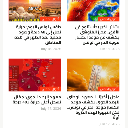
أحوال الطقس
أحوال الطقس
بشائر الخير بدأت تلوح في
طقس تونس اليوم: حرارة
الأفق..محرز الغنوشي
تصل إلى 48 درجة ورعود
يكشف عن موعد انكسار
محلية بعد الظهر في هذه
موجة الحر في تونس
المناطق
July 18, 2026
July 18, 2026
أحوال الطقس
أحوال الطقس
عاجل | أخيرًا.. المعهد الوطني
معهد الرصد الجوي: جمّال
للرصد الجوي يكشف موعد
تسجل أعلى حرارة بـ49 درجة
انكسار موجة الحر في تونس..
July 17, 2026
لكن انتبهوا لهذه الذروة
أولًا! .
July 17, 2026