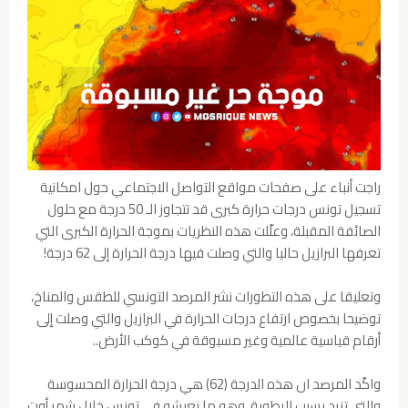
راجت أنباء على صفحات مواقع التواصل الاجتماعي حول امكانية
تسجيل تونس درجات حرارة كبرى قد تتجاوز الـ 50 درجة مع حلول
الصائفة المقبلة، وعلّلت هذه النظريات بموجة الحرارة الكبرى التي
تعرفها البرازيل حاليا والتي وصلت فيها درجة الحرارة إلى 62 درجة!
وتعليقا على هذه التطورات نشر المرصد التونسي للطقس والمناخ،
توضيحا بخصوص ارتفاع درجات الحرارة في البرازيل والتي وصلت إلى
أرقام قياسية عالمية وغير مسبوقة في كوكب الأرض..
واكّد المرصد ان هذه الدرجة (62) هي درجة الحرارة المحسوسة
والتي تزيد بسبب الرطوبة، وهو ما نعيشه في تونس خلال شهر أوت