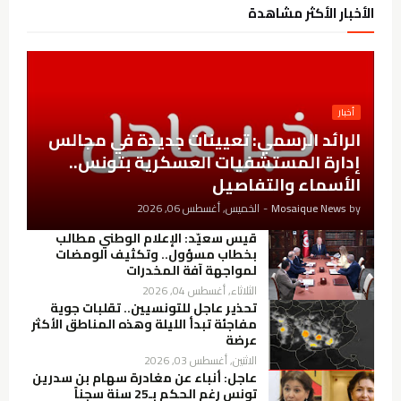
الأخبار الأكثر مشاهدة
أخبار
الرائد الرسمي: تعيينات جديدة في مجالس
إدارة المستشفيات العسكرية بتونس..
الأسماء والتفاصيل
by
Mosaique News
-
الخميس, أغسطس 06, 2026
قيس سعيّد: الإعلام الوطني مطالب
بخطاب مسؤول.. وتكثيف الومضات
لمواجهة آفة المخدرات
الثلاثاء, أغسطس 04, 2026
تحذير عاجل للتونسيين.. تقلبات جوية
مفاجئة تبدأ الليلة وهذه المناطق الأكثر
عرضة
الاثنين, أغسطس 03, 2026
عاجل: أنباء عن مغادرة سهام بن سدرين
تونس رغم الحكم بـ25 سنة سجناً