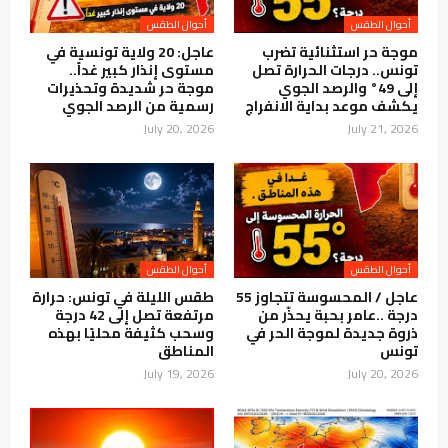
أحوال الطقس
أحوال الطقس
موجة حر استثنائية تضرب
عاجل: 20 ولاية تونسية في
تونس.. درجات الحرارة تصل
مستوى إنذار كبير غداً..
إلى 49° والرصد الجوي
موجة حر شديدة وتحذيرات
يكشف موعد بداية الانفراج
رسمية من الرصد الجوي
July 20, 2026
July 21, 2026
أحوال الطقس
أحوال الطقس
عاجل / المحسوسة تتجاوز 55
طقس الليلة في تونس: حرارة
درجة ..عامر بحبة يحذّر من
مرتفعة تصل إلى 42 درجة
ذروة جديدة لموجة الحر في
وسحب كثيفة محليًا بهذه
تونس
المناطق
July 19, 2026
July 20, 2026