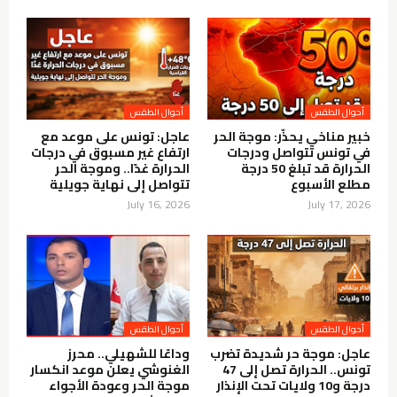
أحوال الطقس
أحوال الطقس
خبير مناخي يحذّر: موجة الحر
عاجل: تونس على موعد مع
في تونس تتواصل ودرجات
ارتفاع غير مسبوق في درجات
الحرارة قد تبلغ 50 درجة
الحرارة غدًا.. وموجة الحر
مطلع الأسبوع
تتواصل إلى نهاية جويلية
July 16, 2026
July 17, 2026
أحوال الطقس
أحوال الطقس
عاجل: موجة حر شديدة تضرب
وداعًا للشهيلي.. محرز
تونس.. الحرارة تصل إلى 47
الغنوشي يعلن موعد انكسار
درجة و10 ولايات تحت الإنذار
موجة الحر وعودة الأجواء