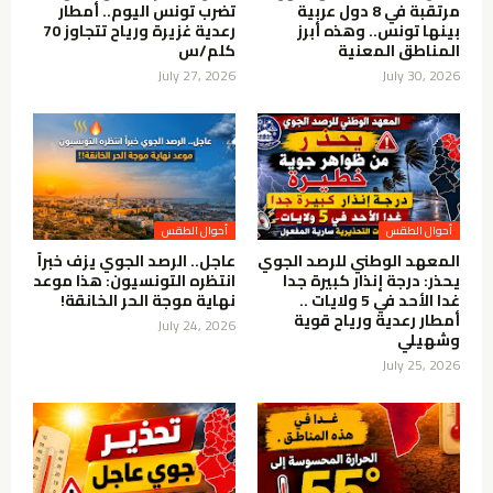
مرتقبة في 8 دول عربية
تضرب تونس اليوم.. أمطار
بينها تونس.. وهذه أبرز
رعدية غزيرة ورياح تتجاوز 70
المناطق المعنية
كلم/س
July 27, 2026
July 30, 2026
أحوال الطقس
أحوال الطقس
المعهد الوطني للرصد الجوي
عاجل.. الرصد الجوي يزف خبراً
يحذر: درجة إنذار كبيرة جدا
انتظره التونسيون: هذا موعد
غدا الأحد في 5 ولايات ..
نهاية موجة الحر الخانقة!
أمطار رعدية ورياح قوية
July 24, 2026
وشهيلي
July 25, 2026