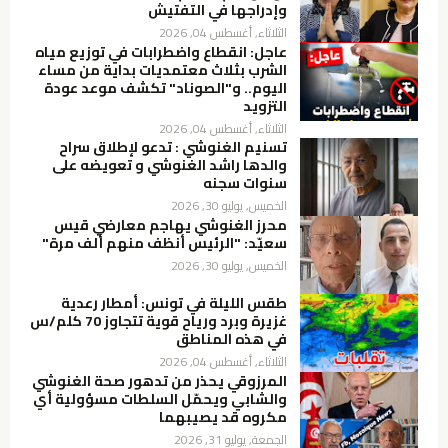
وإدراجها في التفتيش
الثلاثاء, أغسطس 04, 2026
عاجل: انقطاع واضطرابات في توزيع مياه
الشرب بثلاث معتمديات بداية من مساء
اليوم.. و"الصوناد" تكشف موعد عودة
التزويد
الثلاثاء, أغسطس 04, 2026
تسنيم الغنوشي : تدعو لإطلاق سراح
والدها راشد الغنوشي و تعويضه على
سنوات سجنه
الخميس, يوليو 30, 2026
محرز الغنوشي يهاجم معارضي قيس
سعيّد: "الرئيس أنظف منهم ألف مرة"
الخميس, يوليو 30, 2026
طقس الليلة في تونس: أمطار رعدية
غزيرة وبرد ورياح قوية تتجاوز 70 كلم/س
في هذه المناطق
الثلاثاء, أغسطس 04, 2026
المرزوقي يحذر من تدهور صحة الغنوشي
والشابي ويحمّل السلطات مسؤولية أي
مكروه قد يصيبهما
الجمعة, يوليو 31, 2026