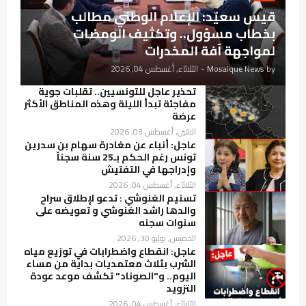
قيس سعيّد: الإعلام الوطني مطالب
بخطاب مسؤول.. وتكثيف الومضات
لمواجهة آفة المخدرات
by
Mosaique News
-
الثلاثاء, أغسطس 04, 2026
تحذير عاجل للتونسيين.. تقلبات جوية
مفاجئة تبدأ الليلة وهذه المناطق الأكثر
عرضة
الاثنين, أغسطس 03, 2026
عاجل: أنباء عن مغادرة سهام بن سدرين
تونس رغم الحكم بـ25 سنة سجناً
وإدراجها في التفتيش
الثلاثاء, أغسطس 04, 2026
تسنيم الغنوشي : تدعو لإطلاق سراح
والدها راشد الغنوشي و تعويضه على
سنوات سجنه
الخميس, يوليو 30, 2026
عاجل: انقطاع واضطرابات في توزيع مياه
الشرب بثلاث معتمديات بداية من مساء
اليوم.. و"الصوناد" تكشف موعد عودة
التزويد
الثلاثاء, أغسطس 04, 2026