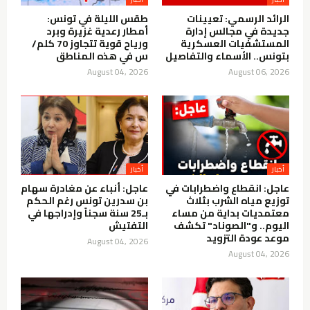
الرائد الرسمي: تعيينات
طقس الليلة في تونس:
جديدة في مجالس إدارة
أمطار رعدية غزيرة وبرد
المستشفيات العسكرية
ورياح قوية تتجاوز 70 كلم/
بتونس.. الأسماء والتفاصيل
س في هذه المناطق
August 04, 2026
August 06, 2026
أخبار
أخبار
عاجل: انقطاع واضطرابات في
عاجل: أنباء عن مغادرة سهام
توزيع مياه الشرب بثلاث
بن سدرين تونس رغم الحكم
معتمديات بداية من مساء
بـ25 سنة سجناً وإدراجها في
اليوم.. و"الصوناد" تكشف
التفتيش
موعد عودة التزويد
August 04, 2026
August 04, 2026