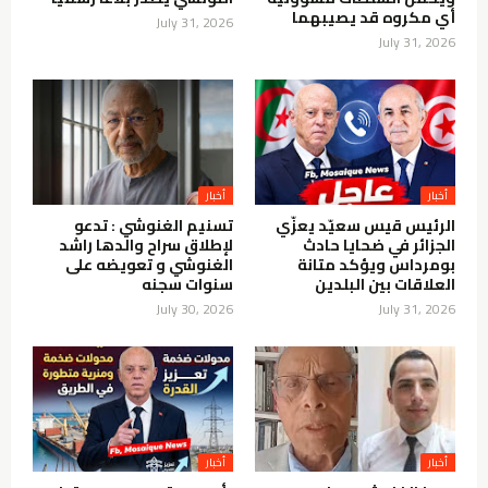
أي مكروه قد يصيبهما
July 31, 2026
July 31, 2026
أخبار
أخبار
الرئيس قيس سعيّد يعزّي
تسنيم الغنوشي : تدعو
الجزائر في ضحايا حادث
لإطلاق سراح والدها راشد
بومرداس ويؤكد متانة
الغنوشي و تعويضه على
العلاقات بين البلدين
سنوات سجنه
July 30, 2026
July 31, 2026
أخبار
أخبار