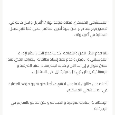
المستشفى العسكري عطاه موعد نهار 17أفريل و لكن حالتو في
تدهور يوم بعد يوم ، من جهة أخرى الطاقم الطبي قلنا لازم يعمل
العملية في أقرب وقت
بابا قدم الكثير للفن و للثقافة ، كذلك قدم الكثير الكثير لإدارة
الموسيقى و الرقص و خدم لجنة إسناد بطاقات الإحتراف الفني منذ
سنين طوال و إلى حد الآن و كذلك لجنة إسناد المنح الضرفية و
الإستثنائية و كان في كل مرة يتنازل على المقابل...
أحنا موش طالبين لا فلوس لا شيء ، أحنا نحبو نقربو موعد العملية
في المستشفى العسكري
الإمكانيات المادية متوفرة و الحمدلله و لكن نطالبو بالتسريع في
الإجرائات