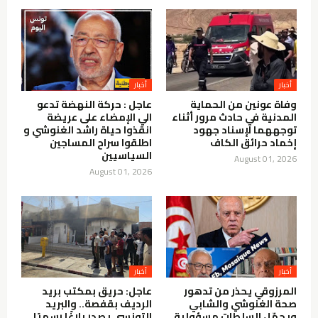
أخبار
أخبار
وفاة عونين من الحماية
عاجل : حركة النهضة تدعو
المدنية في حادث مرور أثناء
الي الإمضاء على عريضة
توجههما لإسناد جهود
انقذوا حياة راشد الغنوشي و
إخماد حرائق الكاف
اطلقوا سراح المساجين
السياسيين
August 01, 2026
August 01, 2026
أخبار
أخبار
المرزوقي يحذر من تدهور
عاجل: حريق بمكتب بريد
صحة الغنوشي والشابي
الرديف بقفصة.. والبريد
ويحمّل السلطات مسؤولية
التونسي يصدر بلاغًا رسميًا