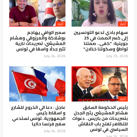
أخبار
أخبار
سهام بادي تدعو التونسيين
سمير الوافي يهاجم
إلى كسر الصمت في 25
بوشلاكة والمرزوقي وهشام
جويلية: "كفى.. صمتنا
المشيشي: تصريحات نارية
تواطؤ وسكوتنا خذلان"
تثير جدلًا واسعًا في تونس
July 24, 2026
July 25, 2026
أخبار
أخبار
رئيس الحكومة السابق
عاجل : دعا الي الخروج للشارع
هشام المشيشي يثير الجدل
و اسقاط رئيس
بتصريحات من باريس.. دعوات
الجمهورية..تونس تستدعي
للتظاهر تفتح باب النقاش
سفير فرنسا حاليا
السياسي في تونس
July 24, 2026
July 24, 2026