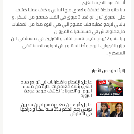
أنا بنت عبد اللطيف الغزي
بابا جاتو جلطة خفيفة و تعدى منها لاباس و كيف عملنا كشف
على العروق تبين انو فما 3 عروق في القلب ضعفو من السكر ، و
بالتالي لازمو عملية قلب مفتوح اللي هي النوع هذا من العمليات
مايعملوهاش في مستشفيات القيروان
بابا عندو 12يوم مقيم بقسم القلب و الشرايين في مستشفى ابن
جزار بالقيروان ، لليوم و أحنا نستناو باش نحولوه للمستشفى
العسكري.
إقرأ المزيد من الأخبار
عاجل: انقطاع واضطرابات في توزيع مياه
الشرب بثلاث معتمديات بداية من مساء
اليوم.. و"الصوناد" تكشف موعد عودة
التزويد
عاجل: أنباء عن مغادرة سهام بن سدرين
تونس رغم الحكم بـ25 سنة سجناً وإدراجها
في التفتيش