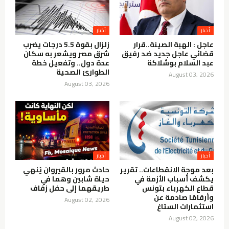
أخبار
أخبار
عاجل : الهبة الصينة..قرار
زلزال بقوة 5.5 درجات يضرب
قضائي عاجل جديد ضد رفيق
شرق مصر ويشعر به سكان
عبد السلام بوشلاكة
عدة دول.. وتفعيل خطة
الطوارئ الصحية
August 03, 2026
August 03, 2026
أخبار
أخبار
بعد موجة الانقطاعات.. تقرير
حادث مرور بالقيروان يُنهي
يكشف أسباب الأزمة في
حياة شابين وهما في
قطاع الكهرباء بتونس
طريقهما إلى حفل زفاف
وأرقامًا صادمة عن
August 02, 2026
استثمارات الستاغ
August 02, 2026