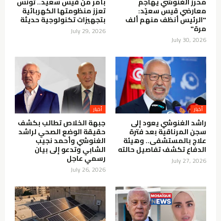
محرز الغنوشي يهاجم
بأمر من قيس سعيد.. تونس
معارضي قيس سعيّد:
تعزز منظومتها الكهربائية
"الرئيس أنظف منهم ألف
بتجهيزات تكنولوجية حديثة
مرة"
July 29, 2026
July 30, 2026
أخبار
أخبار
راشد الغنوشي يعود إلى
جبهة الخلاص تطالب بكشف
سجن المرناقية بعد فترة
حقيقة الوضع الصحي لراشد
علاج بالمستشفى.. وهيئة
الغنوشي وأحمد نجيب
الدفاع تكشف تفاصيل حالته
الشابي وتدعو إلى بيان
رسمي عاجل
July 27, 2026
July 26, 2026