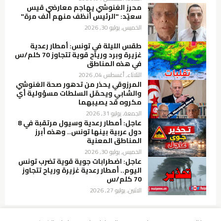
محرز الغنوشي يهاجم معارضي قيس
سعيّد: "الرئيس أنظف منهم ألف مرة"
الخميس, يوليو 30, 2026
طقس الليلة في تونس: أمطار رعدية
غزيرة وبرد ورياح قوية تتجاوز 70 كلم/س
في هذه المناطق
الثلاثاء, أغسطس 04, 2026
المرزوقي يحذر من تدهور صحة الغنوشي
والشابي ويحمّل السلطات مسؤولية أي
مكروه قد يصيبهما
الجمعة, يوليو 31, 2026
عاجل: أمطار رعدية وسيول مرتقبة في 8
دول عربية بينها تونس.. وهذه أبرز
المناطق المعنية
الخميس, يوليو 30, 2026
عاجل: اضطرابات جوية قوية تضرب تونس
اليوم.. أمطار رعدية غزيرة ورياح تتجاوز
70 كلم/س
الاثنين, يوليو 27, 2026