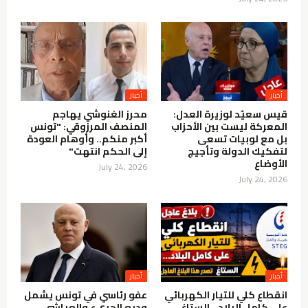
أخبار
أخبار
قيس سعيّد لوزيرة العدل:
محرز الغنوشي يهاجم
المعركة ليست بين الأحزاب
المنصف المرزوقي: "تونس
بل مع لوبيات تسعى
أكبر منكم.. وأوهام العودة
لتفكيك الدولة وتأجيج
إلى الحكم انتهت"
الأوضاع
July 24, 2026
July 24, 2026
أخبار
أخبار
انقطاع كلي للتيار الكهربائي
عفو رئاسي في تونس يشمل
على كامل البلاد…الستاغ
وديع الجريء والعياشي