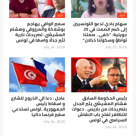
أخبار
أخبار
سهام بادي تدعو التونسيين
سمير الوافي يهاجم
إلى كسر الصمت في 25
بوشلاكة والمرزوقي وهشام
جويلية: "كفى.. صمتنا
المشيشي: تصريحات نارية
تواطؤ وسكوتنا خذلان"
تثير جدلًا واسعًا في تونس
July 24, 2026
July 25, 2026
أخبار
أخبار
رئيس الحكومة السابق
عاجل : دعا الي الخروج للشارع
هشام المشيشي يثير الجدل
و اسقاط رئيس
بتصريحات من باريس.. دعوات
الجمهورية..تونس تستدعي
للتظاهر تفتح باب النقاش
سفير فرنسا حاليا
السياسي في تونس
July 24, 2026
July 24, 2026