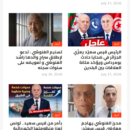
July 31, 2026
أخبار
أخبار
الرئيس قيس سعيّد يعزّي
تسنيم الغنوشي : تدعو
الجزائر في ضحايا حادث
لإطلاق سراح والدها راشد
بومرداس ويؤكد متانة
الغنوشي و تعويضه على
العلاقات بين البلدين
سنوات سجنه
July 30, 2026
July 31, 2026
أخبار
أخبار
محرز الغنوشي يهاجم
بأمر من قيس سعيد.. تونس
معارضي قيس سعيّد:
تعزز منظومتها الكهربائية