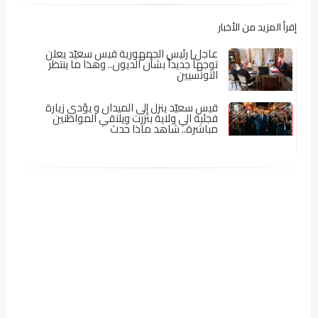
إقرأ المزيد من الأخبار
عاجل | رئيس الجمهورية قيس سعيّد يعلن
توجهاً جديداً بشأن الديون.. وهذا ما ينتظر
التونسيين
قيس سعيّد ينزل إلى الميدان و يؤدي زيارة
فجئية الي ولاية بنزرت ويلتقي المواطنين
مباشرة.. شاهد ماذا حدث