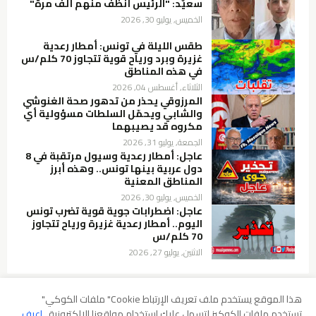
سعيّد: "الرئيس أنظف منهم ألف مرة"
الخميس, يوليو 30, 2026
طقس الليلة في تونس: أمطار رعدية
غزيرة وبرد ورياح قوية تتجاوز 70 كلم/س
في هذه المناطق
الثلاثاء, أغسطس 04, 2026
المرزوقي يحذر من تدهور صحة الغنوشي
والشابي ويحمّل السلطات مسؤولية أي
مكروه قد يصيبهما
الجمعة, يوليو 31, 2026
عاجل: أمطار رعدية وسيول مرتقبة في 8
دول عربية بينها تونس.. وهذه أبرز
المناطق المعنية
الخميس, يوليو 30, 2026
عاجل: اضطرابات جوية قوية تضرب تونس
اليوم.. أمطار رعدية غزيرة ورياح تتجاوز
70 كلم/س
الاثنين, يوليو 27, 2026
هذا الموقع يستخدم ملف تعريف الإرتباط Cookie" ملفات الكوكي"
تستخدم ملفات الكوكيز لتسهل عليك إستخدام مواقعنا الإلكترونية..
اعرف