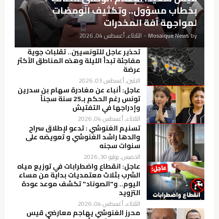
بخطاب مسؤول.. وتكثيف الومضات
لمواجهة آفة المخدرات
by
Mosaique News
-
الثلاثاء, أغسطس 04, 2026
تحذير عاجل للتونسيين.. تقلبات جوية
مفاجئة تبدأ الليلة وهذه المناطق الأكثر
عرضة
الاثنين, أغسطس 03, 2026
عاجل: أنباء عن مغادرة سهام بن سدرين
تونس رغم الحكم بـ25 سنة سجناً
وإدراجها في التفتيش
الثلاثاء, أغسطس 04, 2026
تسنيم الغنوشي : تدعو لإطلاق سراح
والدها راشد الغنوشي و تعويضه على
سنوات سجنه
الخميس, يوليو 30, 2026
عاجل: انقطاع واضطرابات في توزيع مياه
الشرب بثلاث معتمديات بداية من مساء
اليوم.. و"الصوناد" تكشف موعد عودة
التزويد
الثلاثاء, أغسطس 04, 2026
محرز الغنوشي يهاجم معارضي قيس