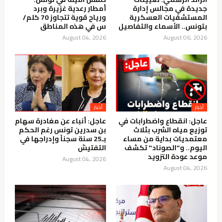
جديدة في مجالس إدارة
أمطار رعدية غزيرة وبرد
المستشفيات العسكرية
ورياح قوية تتجاوز 70 كلم/
بتونس.. الأسماء والتفاصيل
س في هذه المناطق
August 04, 2026
August 06, 2026
أخبار
أخبار
عاجل: انقطاع واضطرابات في
عاجل: أنباء عن مغادرة سهام
توزيع مياه الشرب بثلاث
بن سدرين تونس رغم الحكم
معتمديات بداية من مساء
بـ25 سنة سجناً وإدراجها في
اليوم.. و"الصوناد" تكشف
التفتيش
موعد عودة التزويد
August 04, 2026
August 04, 2026