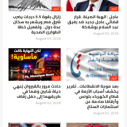
أخبار
أخبار
عاجل : الهبة الصينة..قرار
زلزال بقوة 5.5 درجات يضرب
قضائي عاجل جديد ضد رفيق
شرق مصر ويشعر به سكان
عبد السلام بوشلاكة
عدة دول.. وتفعيل خطة
الطوارئ الصحية
August 03, 2026
August 03, 2026
أخبار
أخبار
بعد موجة الانقطاعات.. تقرير
حادث مرور بالقيروان يُنهي
يكشف أسباب الأزمة في
حياة شابين وهما في
قطاع الكهرباء بتونس
طريقهما إلى حفل زفاف
وأرقامًا صادمة عن
August 02, 2026
استثمارات الستاغ
August 02, 2026