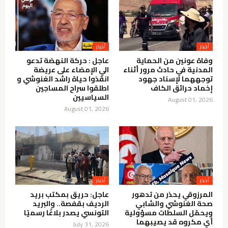
أخبار
أخبار
وفاة عونين من الحماية
عاجل : حركة النهضة تدعو
المدنية في حادث مرور أثناء
الي الإمضاء على عريضة
توجههما لإسناد جهود
انقذوا حياة راشد الغنوشي و
إخماد حرائق الكاف
اطلقوا سراح المساجين
السياسيين
August 01, 2026
August 01, 2026
أخبار
أخبار
المرزوقي يحذر من تدهور
عاجل: حريق بمكتب بريد
صحة الغنوشي والشابي
الرديف بقفصة.. والبريد
ويحمّل السلطات مسؤولية
التونسي يصدر بلاغًا رسميًا
أي مكروه قد يصيبهما
July 31, 2026