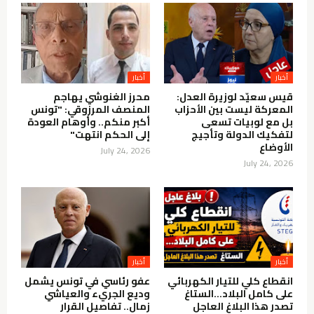
أخبار
أخبار
قيس سعيّد لوزيرة العدل:
محرز الغنوشي يهاجم
المعركة ليست بين الأحزاب
المنصف المرزوقي: "تونس
بل مع لوبيات تسعى
أكبر منكم.. وأوهام العودة
لتفكيك الدولة وتأجيج
إلى الحكم انتهت"
الأوضاع
July 24, 2026
July 24, 2026
أخبار
أخبار
انقطاع كلي للتيار الكهربائي
عفو رئاسي في تونس يشمل
على كامل البلاد…الستاغ
وديع الجريء والعياشي
تصدر هذا البلاغ العاجل
زمال.. تفاصيل القرار