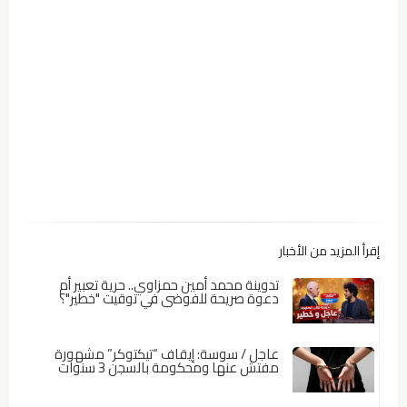
إقرأ المزيد من الأخبار
تدوينة محمد أمين حمزاوي.. حرية تعبير أم
دعوة صريحة للفوضى في توقيت "خطير"؟
عاجل / سوسة: إيقاف “تيكتوكر” مشهورة
مفتش عنها ومحكومة بالسجن 3 سنوات