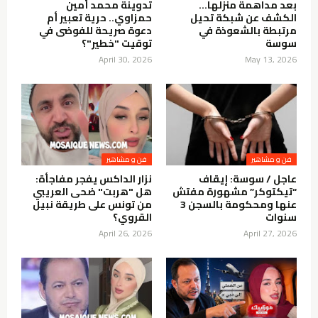
بعد مداهمة منزلها…
تدوينة محمد أمين
الكشف عن شبكة تحيل
حمزاوي.. حرية تعبير أم
مرتبطة بالشعوذة في
دعوة صريحة للفوضى في
سوسة
توقيت "خطير"؟
April 30, 2026
May 13, 2026
فن و مشاهير
فن و مشاهير
عاجل / سوسة: إيقاف
نزار الداكس يفجر مفاجأة:
“تيكتوكر” مشهورة مفتش
هل "هربت" ضحى العريبي
عنها ومحكومة بالسجن 3
من تونس على طريقة نبيل
سنوات
القروي؟
April 26, 2026
April 27, 2026