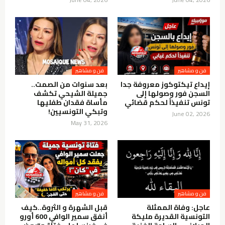
فن و مشاهير
فن و مشاهير
إيداع تيكتوكوز معروفة جدا
بعد سنوات من الصمت..
السجن فور وصولها إلى
جميلة الشيحي تكشف
تونس تنفيذاً لحكم قضائي
مأساة فقدان طفليها
وتبكي التونسيين!
June 02, 2026
May 31, 2026
فن و مشاهير
فن و مشاهير
عاجل: وفاة الممثلة
قبل الشهرة و الثروة..كيف
التونسية القديرة مليكة
أنفق سمير الوافي 600 أورو