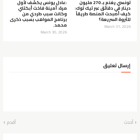
تونسي يغنم بـ 270 مليون
:عادل يونس يكشف لأول
دينار في دقائق عبر تيك توك:
مرة: أمينة فاخت أبكتني
كيف أصبحت المنصة طريقاً
وكانت سبب طردي من
للثروة السريعة؟
برنامج المواهب بسبب ذكرى
محمد.
March 31, 2026
March 30, 2026
إرسال تعليق
أحدث
أقدم