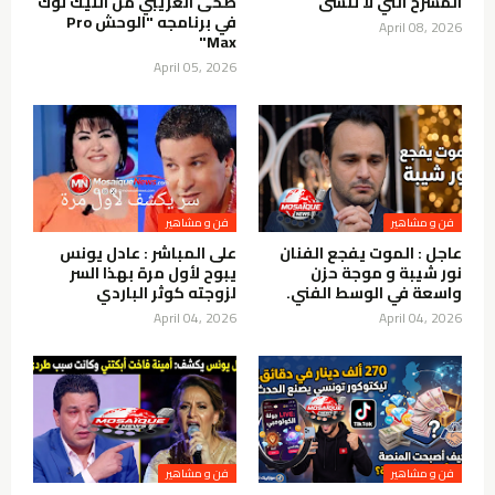
المسرح التي لا تُنسى
ضحى العريبي من التيك توك
في برنامجه "الوحش Pro
April 08, 2026
Max"
April 05, 2026
فن و مشاهير
فن و مشاهير
عاجل : الموت يفجع الفنان
على المباشر : عادل يونس
نور شيبة و موجة حزن
يبوح لأول مرة بهذا السر
واسعة في الوسط الفني.
لزوجته كوثر الباردي
April 04, 2026
April 04, 2026
فن و مشاهير
فن و مشاهير