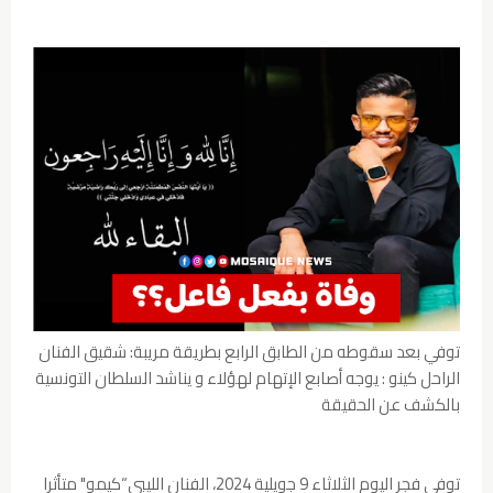
توفي بعد سقوطه من الطابق الرابع بطريقة مريبة: شقيق الفنان
الراحل كينو : يوجه أصابع الإتهام لهؤلاء و يناشد السلطان التونسية
بالكشف عن الحقيقة
توفي فجر اليوم الثلاثاء 9 جويلية 2024، الفنان الليبي“كيمو" متأثرا