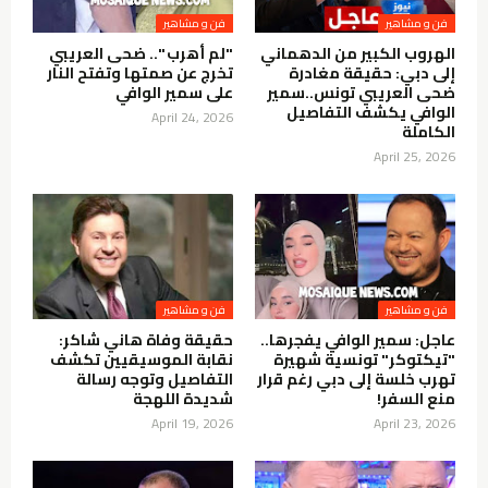
فن و مشاهير
فن و مشاهير
الهروب الكبير من الدهماني
"لم أهرب ".. ضحى العريبي
إلى دبي: حقيقة مغادرة
تخرج عن صمتها وتفتح النار
ضحى العريبي تونس..سمير
على سمير الوافي
الوافي يكشف التفاصيل
April 24, 2026
الكاملة
April 25, 2026
فن و مشاهير
فن و مشاهير
عاجل: سمير الوافي يفجرها..
حقيقة وفاة هاني شاكر:
"تيكتوكر" تونسية شهيرة
نقابة الموسيقيين تكشف
تهرب خلسة إلى دبي رغم قرار
التفاصيل وتوجه رسالة
منع السفر!
شديدة اللهجة
April 19, 2026
April 23, 2026