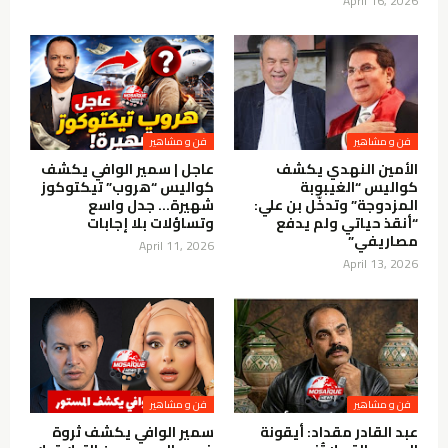
April 16, 2026
فن و مشاهير
فن و مشاهير
الأمين النهدي يكشف
عاجل | سمير الوافي يكشف
كواليس “الغيبوبة
كواليس “هروب” تيكتوكوز
المزدوجة” وتدخّل بن علي:
شهيرة… جدل واسع
“أنقذ حياتي ولم يدفع
وتساؤلات بلا إجابات
مصاريفي”
April 11, 2026
April 13, 2026
فن و مشاهير
فن و مشاهير
عبد القادر مقداد: أيقونة
سمير الوافي يكشف ثروة