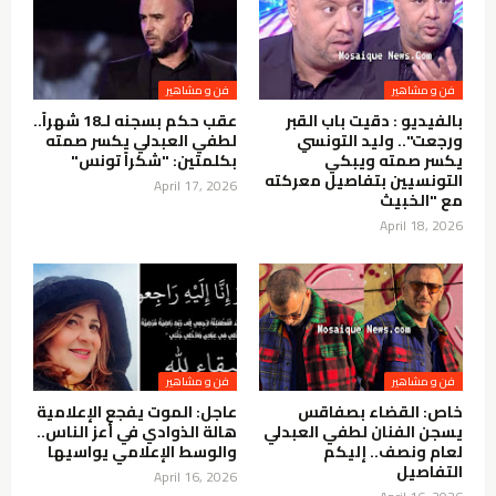
فن و مشاهير
فن و مشاهير
بالفيديو : دقيت باب القبر
عقب حكم بسجنه لـ18 شهراً..
ورجعت".. وليد التونسي
لطفي العبدلي يكسر صمته
يكسر صمته ويبكي
بكلمتين: "شكراً تونس"
التونسيين بتفاصيل معركته
April 17, 2026
مع "الخبيث
April 18, 2026
فن و مشاهير
فن و مشاهير
خاص: القضاء بصفاقس
عاجل: الموت يفجع الإعلامية
يسجن الفنان لطفي العبدلي
هالة الذوادي في أعز الناس..
لعام ونصف.. إليكم
والوسط الإعلامي يواسيها
التفاصيل
April 16, 2026