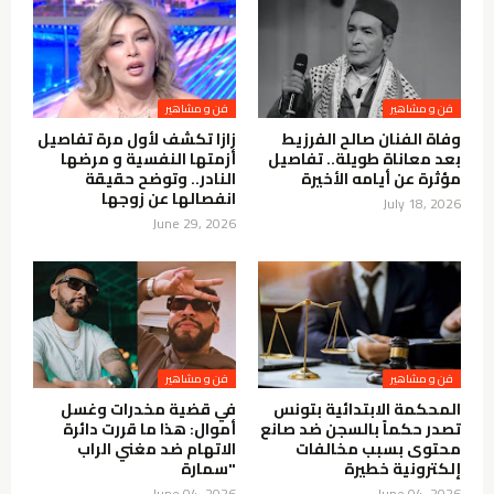
فن و مشاهير
فن و مشاهير
وفاة الفنان صالح الفرزيط
زازا تكشف لأول مرة تفاصيل
بعد معاناة طويلة.. تفاصيل
أزمتها النفسية و مرضها
مؤثرة عن أيامه الأخيرة
النادر.. وتوضح حقيقة
انفصالها عن زوجها
July 18, 2026
June 29, 2026
فن و مشاهير
فن و مشاهير
المحكمة الابتدائية بتونس
في قضية مخدرات وغسل
تصدر حكماً بالسجن ضد صانع
أموال: هذا ما قررت دائرة
محتوى بسبب مخالفات
الاتهام ضد مغني الراب
إلكترونية خطيرة
"سمارة
June 04, 2026
June 04, 2026