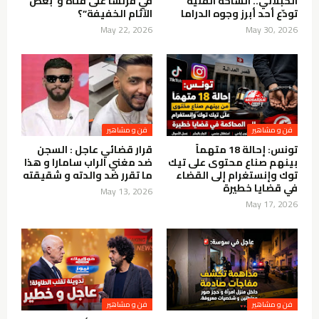
الحبلاني.. الساحة الفنية
في فرنسا على فتاة و”بعض
تودّع أحد أبرز وجوه الدراما
الآثام الخفيفة”؟
May 22, 2026
May 30, 2026
فن و مشاهير
فن و مشاهير
تونس: إحالة 18 متهماً
قرار قضائي عاجل : السجن
بينهم صناع محتوى على تيك
ضد مغني الراب سامارا و هذا
توك وإنستغرام إلى القضاء
ما تقرر ضد والدته و شقيقته
في قضايا خطيرة
May 13, 2026
May 17, 2026
فن و مشاهير
فن و مشاهير