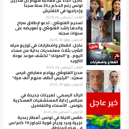
عاجل: أنباء عن مغادرة سهام بن سدرين
تونس رغم الحكم بـ25 سنة سجناً
وإدراجها في التفتيش
الثلاثاء, أغسطس 04, 2026
تسنيم الغنوشي : تدعو لإطلاق سراح
والدها راشد الغنوشي و تعويضه على
سنوات سجنه
الخميس, يوليو 30, 2026
عاجل: انقطاع واضطرابات في توزيع مياه
الشرب بثلاث معتمديات بداية من مساء
اليوم.. و"الصوناد" تكشف موعد عودة
التزويد
الثلاثاء, أغسطس 04, 2026
محرز الغنوشي يهاجم معارضي قيس
سعيّد: "الرئيس أنظف منهم ألف مرة"
الخميس, يوليو 30, 2026
الرائد الرسمي: تعيينات جديدة في
مجالس إدارة المستشفيات العسكرية
بتونس.. الأسماء والتفاصيل
الخميس, أغسطس 06, 2026
طقس الليلة في تونس: أمطار رعدية
غزيرة وبرد ورياح قوية تتجاوز 70 كلم/س
في هذه المناطق