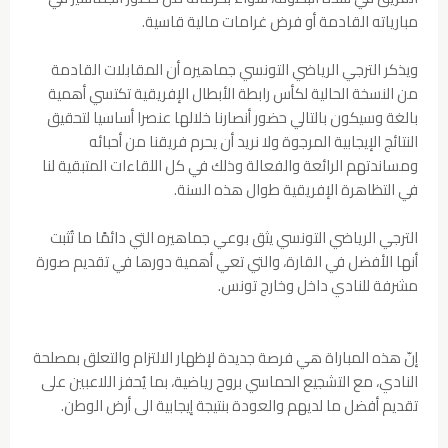
مبارياته القادمة أو فرض غرامات مالية قاسية.
ويذكر الترجي الرياضي التونسي جماهيره أن المقابلات القادمة
من النسخة الحالية لكأس رابطة الأبطال الإفريقية تكتسي أهمية
بالغة وسيكون بالتالي حضور أنصارنا خلالها عنصرا أساسيا لتحقيق
النتائج الإيجابية المرجوة ولا نريد أن يحرم فريقنا من أحبائه
ومساندتهم الرائعة والفعالة وذلك في كل اللقاءات المتبقية لنا
في التظاهرة الإفريقية طوال هذه السنة.
الترجي الرياضي التونسي يثق بوعي جماهيره التي دائمًا ما تُثبت
أنها الأفضل في القارة، والتي تعي أهمية دورها في تقديم صورة
مشرفة للنادي داخل وخارج تونس.
إنّ هذه المباراة هي فرصة جديدة لإظهار الالتزام والتعلق بمصلحة
النادي، مع التشجيع الحماسي بروح رياضية، بما يُحفز اللاعبين على
تقديم أفضل ما لديهم والعودة بنتيجة إيجابية الى أرض الوطن.