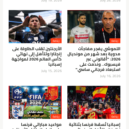
July 19, 2026
July 28, 2026
رياضة
رياضة
اللموشي يفجر مفاجآت
الأرجنتين تقلب الطاولة على
مدوية بعد شهر من مونديال
إنجلترا وتتأهل إلى نهائي
2026: "أقالوني عبر
كأس العالم 2026 لمواجهة
فيسبوك.. وندمت على
إسبانيا
استبعاد فرجاني ساسي"
July 15, 2026
July 16, 2026
رياضة
رياضة
إسبانيا تُسقط فرنسا بثنائية
مواعيد مباراتي فرنسا