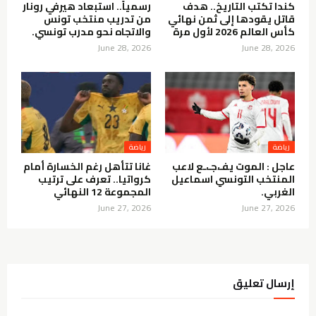
كندا تكتب التاريخ.. هدف
رسمياً.. استبعاد هيرفي رونار
قاتل يقودها إلى ثمن نهائي
من تدريب منتخب تونس
كأس العالم 2026 لأول مرة
والاتجاه نحو مدرب تونسي.
June 28, 2026
June 28, 2026
رياضة
رياضة
عاجل : الموت يفـ،جـ،ـع لاعب
غانا تتأهل رغم الخسارة أمام
المنتخب التونسي اسماعيل
كرواتيا.. تعرف على ترتيب
الغربي.
المجموعة 12 النهائي
June 27, 2026
June 27, 2026
إرسال تعليق