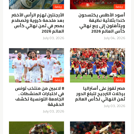
رياضة
رياضة
أسود الأطلس يكتسحون
الأرجنتين تهزم الرأس الأخضر
كندا بثلاثية نظيفة
بعد ملحمة كروية وتصطدم
ويتأهلون إلى ربع نهائي
بمصر في ثمن نهائي كأس
كأس العالم 2026
العالم 2026
July 03, 2026
July 04, 2026
رياضة
رياضة
مصر تفوز على أستراليا
8 لاعبين من منتخب تونس
بركلات الترجيح لتبلغ الدور
في اختبارات المنشطات..
ثمن النهائي لكأس العالم
الجامعة التونسية تكشف
الحقيقة
July 03, 2026
July 03, 2026