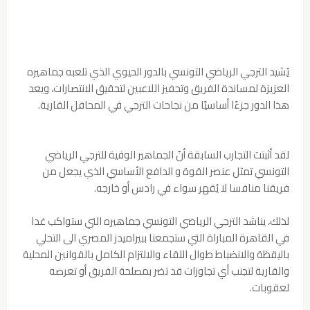
يُشيد الترجي الرياضي التونسي بالدور الحيوي الذي تلعبه جماهيره
العزيزة لمساندة الفريق وتحفيز اللاعبين لتحقيق الانتصارات، ويعد
هذا الدور جزءًا أساسيًا من نجاحات الترجي في المحافل القارية.
لقد أثبتت التجارب السابقة أنّ الجماهير الوفية للترجي الرياضي
التونسي تمثل عنصر القوة و الدافع الأساسي الذي يجعل من
فريقنا منافسا لا يُقهر سواء في رادس أو خارجه.
لذلك، يناشد الترجي الرياضي التونسي جماهيره التي ستواكب غدا
في القاهرة المباراة التي ستجمعنا ببيراميدز المصري الى التحلي
باليقظة والانضباط طوال اللقاء والالتزام الكامل بالقوانين المحلية
والقارية لتجنب أي تجاوزات قد تضر بمصلحة الفريق أو تعرضه
لعقوبات.