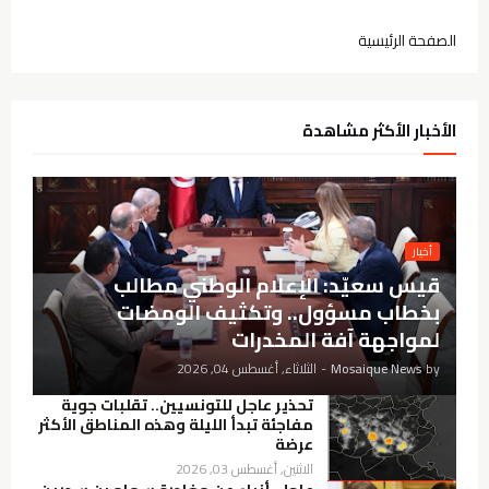
الصفحة الرئيسية
الأخبار الأكثر مشاهدة
أخيار
قيس سعيّد: الإعلام الوطني مطالب
بخطاب مسؤول.. وتكثيف الومضات
لمواجهة آفة المخدرات
by
Mosaique News
-
الثلاثاء, أغسطس 04, 2026
تحذير عاجل للتونسيين.. تقلبات جوية
مفاجئة تبدأ الليلة وهذه المناطق الأكثر
عرضة
الاثنين, أغسطس 03, 2026