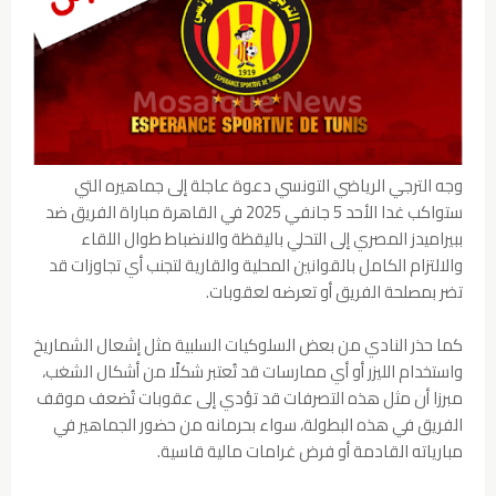
وجه الترجي الرياضي التونسي دعوة عاجلة إلى جماهيره التي
ستواكب غدا الأحد 5 جانفي 2025 في القاهرة مباراة الفريق ضد
ببيراميدز المصري إلى التحلي باليقظة والانضباط طوال اللقاء
والالتزام الكامل بالقوانين المحلية والقارية لتجنب أي تجاوزات قد
تضر بمصلحة الفريق أو تعرضه لعقوبات.
كما حذر النادي من بعض السلوكيات السلبية مثل إشعال الشماريخ
واستخدام الليزر أو أي ممارسات قد تُعتبر شكلًا من أشكال الشغب،
مبرزا أن مثل هذه التصرفات قد تؤدي إلى عقوبات تُضعف موقف
الفريق في هذه البطولة، سواء بحرمانه من حضور الجماهير في
مبارياته القادمة أو فرض غرامات مالية قاسية.