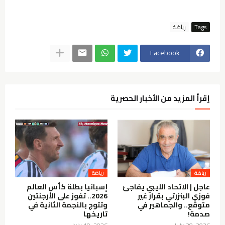
Tags
رياضة
Facebook
إقرأ المزيد من الأخبار الحصرية
رياضة
رياضة
عاجل | الاتحاد الليبي يفاجئ
إسبانيا بطلة كأس العالم
فوزي البنزرتي بقرار غير
2026.. تفوز على الأرجنتين
متوقع.. والجماهير في
وتتوج بالنجمة الثانية في
صدمة!
تاريخها