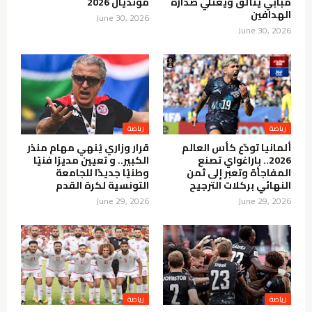
مبابي يتألق ويعتلي صدارة
مونديال 2026
الهدافين
June 30, 2026
June 30, 2026
رياضة
رياضة
ألمانيا تودّع كأس العالم
قرار وزاري يُنهي مهام منذر
2026.. باراغواي تصنع
الكبير.. و تعيين مديرًا فنيًا
المفاجأة وتعبر إلى ثمن
وطنيًا جديدًا للجامعة
النهائي بركلات الترجيح
التونسية لكرة القدم
June 29, 2026
June 29, 2026
رياضة
رياضة