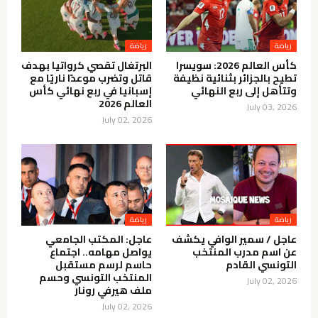
رياضة
رياضة
كأس العالم 2026: سويسرا
البرتغال تقصي كرواتيا بهدف
تطيح بالجزائر بثنائية نظيفة
قاتل وتضرب موعدًا ناريًا مع
وتتأهل إلى ربع النهائي
إسبانيا في ربع نهائي كأس
العالم 2026
July 03, 2026
July 02, 2026
رياضة
رياضة
عاجل / سمير الوافي يكشف
عاجل: المكتب الجامعي
عن اسم مدرب المنتخب
يواصل مهامه.. اجتماع
التونسي القادم
حاسم لرسم مستقبل
المنتخب التونسي وحسم
July 02, 2026
ملف هيرفي رونار
July 02, 2026