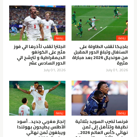
رياضة
رياضة
بلجيكا تقلب الطاولة على
انجلترا تقلب تأخرها الي فوز
السنغال وتبلغ الدور المقبل
مثير على الكونغو
من مونديال 2026 بعد مباراة
الديمقراطية و تترشح الي
مثيرة
الدور السادس عشر
July 01, 2026
July 01, 2026
رياضة
رياضة
فرنسا تضرب السويد بثلاثية
إنجاز مغربي جديد.. أسود
نظيفة وتتأهل إلى ثمن
الأطلس يطيحون بهولندا
نهائي كأس العالم 2026..
ويبلغون ثمن نهائي