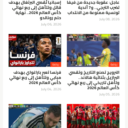
عاجل: عقوبة جديدة من فيفا
إسبانيا تُقصي البرتغال بهدف
تضرب الترجي.. و7 أندية
قاتل وتتأهل إلى ربع نهائي
تونسية ممنوعة من الانتداب
كأس العالم 2026.. نهاية
حلم رونالدو
July 08, 2026
July 06, 2026
رياضة
رياضة
النرويج تصنع التاريخ وتقصي
فرنسا تعبر باراغواي بهدف
البرازيل بثنائية هالاند..
مبابي وتتأهل إلى ربع نهائي
وتأهل تاريخي إلى ربع نهائي
كأس العالم 2026
كأس العالم 2026
July 04, 2026
July 05, 2026