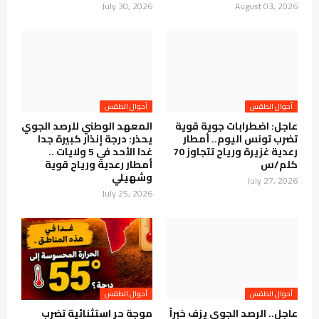
July 30, 2026
August 03, 2026
أحوال الطقس
أحوال الطقس
عاجل: اضطرابات جوية قوية
المعهد الوطني للرصد الجوي
تضرب تونس اليوم.. أمطار
يحذر: درجة إنذار كبيرة جدا
رعدية غزيرة ورياح تتجاوز 70
غدا الأحد في 5 ولايات ..
كلم/س
أمطار رعدية ورياح قوية
وشهيلي
July 27, 2026
July 25, 2026
أحوال الطقس
أحوال الطقس
عاجل.. الرصد الجوي يزف خبراً
موجة حر استثنائية تضرب