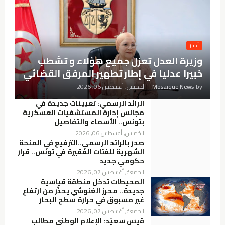
أخبار
وزيرة العدل تعزل جميع هؤلاء و تشطب
خبيرًا عدليًا في إطار تطهير المرفق القضائي
by
Mosaique News
-
الخميس, أغسطس 06, 2026
الرائد الرسمي: تعيينات جديدة في
مجالس إدارة المستشفيات العسكرية
بتونس.. الأسماء والتفاصيل
الخميس, أغسطس 06, 2026
صدر بالرائد الرسمي..الترفيع في المنحة
الشهرية للفئات الفقيرة في تونس.. قرار
حكومي جديد
الجمعة, أغسطس 07, 2026
المحيطات تدخل منطقة قياسية
جديدة.. محرز الغنوشي يحذّر من ارتفاع
غير مسبوق في حرارة سطح البحار
الجمعة, أغسطس 07, 2026
قيس سعيّد: الإعلام الوطني مطالب