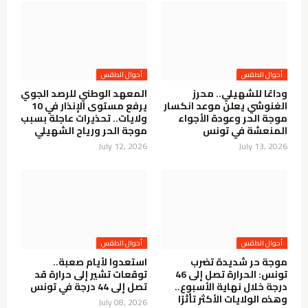
أحوال الطقس
أحوال الطقس
وداعًا للشهيلي.. محرز
المعهد الوطني للرصد الجوي
الغنوشي يعلن موعد انكسار
يرفع مستوى الإنذار في 10
موجة الحر وعودة الأجواء
ولايات.. تحذيرات عاجلة بسبب
المنعشة في تونس
موجة الحر ورياح الشهيلي
July 12, 2026
July 13, 2026
أحوال الطقس
أحوال الطقس
موجة حر شديدة تضرب
استعدوا لأيام صعبة..
تونس: الحرارة تصل إلى 46
توقعات تشير إلى حرارة قد
درجة خلال نهاية الأسبوع..
تصل إلى 44 درجة في تونس
وهذه الولايات الأكثر تأثرًا
July 08, 2026