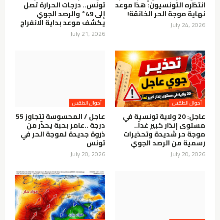
انتظره التونسيون: هذا موعد
تونس.. درجات الحرارة تصل
نهاية موجة الحر الخانقة!
إلى 49° والرصد الجوي
يكشف موعد بداية الانفراج
July 24, 2026
July 21, 2026
أحوال الطقس
أحوال الطقس
عاجل: 20 ولاية تونسية في
عاجل / المحسوسة تتجاوز 55
مستوى إنذار كبير غداً..
درجة ..عامر بحبة يحذّر من
موجة حر شديدة وتحذيرات
ذروة جديدة لموجة الحر في
رسمية من الرصد الجوي
تونس
July 20, 2026
July 20, 2026