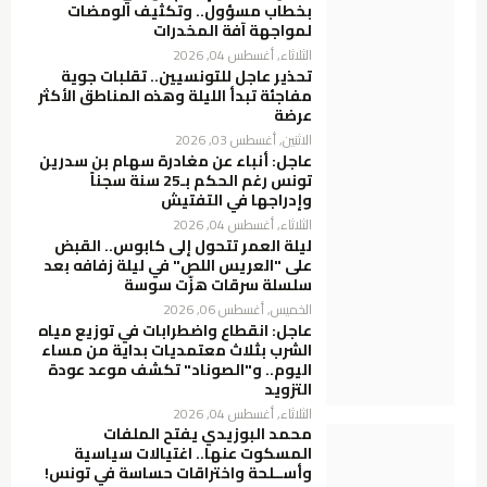
بخطاب مسؤول.. وتكثيف الومضات
لمواجهة آفة المخدرات
الثلاثاء, أغسطس 04, 2026
تحذير عاجل للتونسيين.. تقلبات جوية
مفاجئة تبدأ الليلة وهذه المناطق الأكثر
عرضة
الاثنين, أغسطس 03, 2026
عاجل: أنباء عن مغادرة سهام بن سدرين
تونس رغم الحكم بـ25 سنة سجناً
وإدراجها في التفتيش
الثلاثاء, أغسطس 04, 2026
ليلة العمر تتحول إلى كابوس.. القبض
على "العريس اللص" في ليلة زفافه بعد
سلسلة سرقات هزّت سوسة
الخميس, أغسطس 06, 2026
عاجل: انقطاع واضطرابات في توزيع مياه
الشرب بثلاث معتمديات بداية من مساء
اليوم.. و"الصوناد" تكشف موعد عودة
التزويد
الثلاثاء, أغسطس 04, 2026
محمد البوزيدي يفتح الملفات
المسكوت عنها.. اغتيالات سياسية
وأســلحة واختراقات حساسة في تونس!