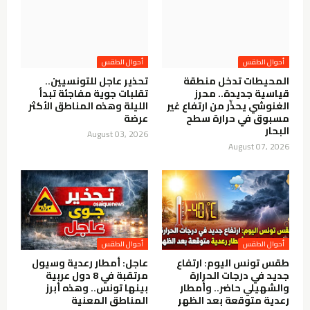
أحوال الطقس
أحوال الطقس
المحيطات تدخل منطقة
تحذير عاجل للتونسيين..
قياسية جديدة.. محرز
تقلبات جوية مفاجئة تبدأ
الغنوشي يحذّر من ارتفاع غير
الليلة وهذه المناطق الأكثر
مسبوق في حرارة سطح
عرضة
البحار
August 03, 2026
August 07, 2026
أحوال الطقس
أحوال الطقس
طقس تونس اليوم: ارتفاع
عاجل: أمطار رعدية وسيول
جديد في درجات الحرارة
مرتقبة في 8 دول عربية
والشهيلي حاضر.. وأمطار
بينها تونس.. وهذه أبرز
رعدية متوقعة بعد الظهر
المناطق المعنية