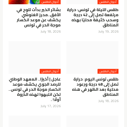
أحوال الطقس
أحوال الطقس
طقس الليلة في تونس: حرارة
بشائر الخير بدأت تلوح في
مرتفعة تصل إلى 42 درجة
الأفق..محرز الغنوشي
وسحب كثيفة محليًا بهذه
يكشف عن موعد انكسار
المناطق
موجة الحر في تونس
July 18, 2026
July 19, 2026
أحوال الطقس
أحوال الطقس
طقس تونس اليوم: حرارة
عاجل | أخيرًا.. المعهد الوطني
تصل إلى 48 درجة ورعود
للرصد الجوي يكشف موعد
محلية بعد الظهر في هذه
انكسار موجة الحر في تونس..
المناطق
لكن انتبهوا لهذه الذروة
أولًا! .
July 18, 2026
July 17, 2026