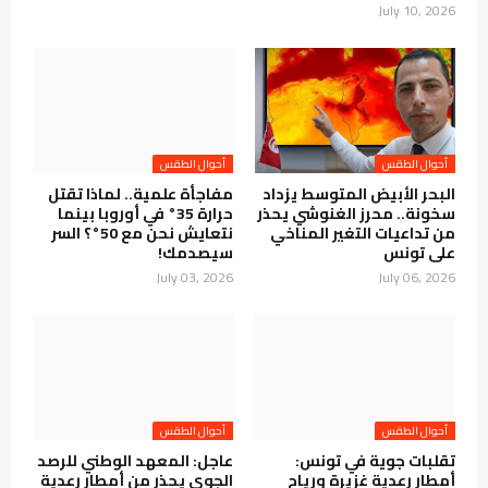
July 10, 2026
أحوال الطقس
أحوال الطقس
البحر الأبيض المتوسط يزداد
مفاجأة علمية.. لماذا تقتل
سخونة.. محرز الغنوشي يحذر
حرارة 35° في أوروبا بينما
من تداعيات التغير المناخي
نتعايش نحن مع 50°؟ السر
على تونس
سيصدمك!
July 03, 2026
July 06, 2026
أحوال الطقس
أحوال الطقس
تقلبات جوية في تونس:
عاجل: المعهد الوطني للرصد
أمطار رعدية غزيرة ورياح
الجوي يحذر من أمطار رعدية