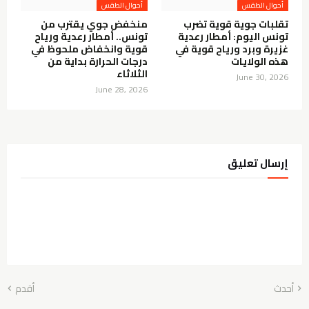
أحوال الطقس
أحوال الطقس
تقلبات جوية قوية تضرب
منخفض جوي يقترب من
تونس اليوم: أمطار رعدية
تونس.. أمطار رعدية ورياح
غزيرة وبرد ورياح قوية في
قوية وانخفاض ملحوظ في
هذه الولايات
درجات الحرارة بداية من
الثلاثاء
June 30, 2026
June 28, 2026
إرسال تعليق
أحدث
أقدم