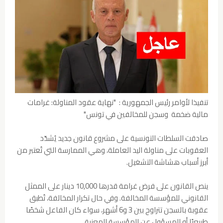
تنفيذا لأوامر رئيس الجمهورية : "نهاية عقود المناولة: غرامات
مالية ضخمة وسجن للمخالفين في تونس"
صادقت السلطات التونسية على مشروع قانون جديد يُشدّد
العقوبات على مناولة اليد العاملة، وهي الممارسة التي تُعتبر من
أبرز أسباب هشاشة التشغيل.
ينص القانون على فرض غرامة قدرها 10,000 دينار على الممثل
القانوني للمؤسسة المخالفة. وفي حال تكرار المخالفة، تُطبق
عقوبة بالسجن تتراوح بين 3 و6 أشهر، سواء كان الفاعل شخصًا
طبيعيًا أو المسؤول عن المؤسسة المعنية.