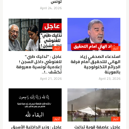
تونس
April 24, 2026
استدعاء الصحفي زياد
عاجل : "تدليك طبي"
الهاني للتحقيق أمام فرقة
للغنوشي داخل السجن !
الجرائم التكنولوجية
إعلامية تونسية معروفة
بالعوينة
تكشف ..!..
April 21, 2026
April 23, 2026
عاجل: عاصفة قوية تباغت
عاجل : وزير الداخلية الأسبق