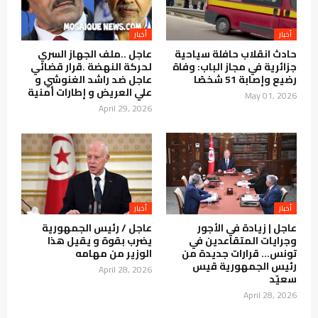
حادث انقلاب حافلة سياحية
عاجل ..ملف الجهاز السري
جزائرية في مجاز الباب: وفاة
لحركة النهضة .قرار قضائي
رضيع وإصابة 51 شخصًا
عاجل ضد راشد الغنوشي و
علي العريض و إطارات أمنية
May 01, 2026
April 29, 2026
عاجل | زيادة في الأجور
عاجل / رئيس الجمهورية
وجرايات المتقاعدين في
يضرب بقوة و يقيل هذا
تونس… قرارات جديدة من
الوزير من مهامه
رئيس الجمهورية قيس
April 28, 2026
سعيّد
April 28, 2026