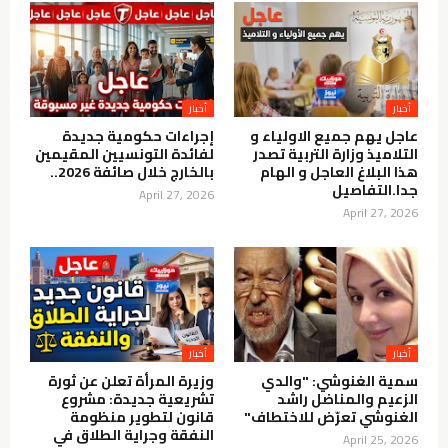
عاجل يهم جميع الاولياء و
إجراءات حكومية جديدة
التلاميذ وزارة التربية تصدر
لفائدة التونسيين المقيمين
هذا البلاغ العاجل و الهام
بالخارج خلال صائفة 2026..
جدا.التفاصيل
April 27, 2026
April 27, 2026
سمية الغنوشي: "والدي
وزيرة المرأة تعلن عن ثورة
الزعيم والمناضل راشد
تشريعية جديدة: مشروع
الغنوشي تعرّض للاختطاف"
قانون لتطوير منظومة
النفقة وجراية الطلاق في
April 25, 2026