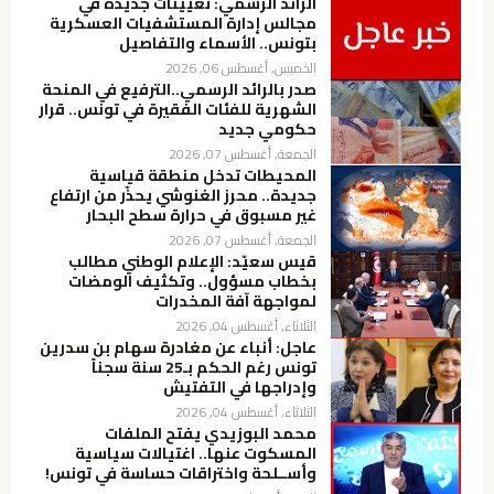
الرائد الرسمي: تعيينات جديدة في
مجالس إدارة المستشفيات العسكرية
بتونس.. الأسماء والتفاصيل
الخميس, أغسطس 06, 2026
صدر بالرائد الرسمي..الترفيع في المنحة
الشهرية للفئات الفقيرة في تونس.. قرار
حكومي جديد
الجمعة, أغسطس 07, 2026
المحيطات تدخل منطقة قياسية
جديدة.. محرز الغنوشي يحذّر من ارتفاع
غير مسبوق في حرارة سطح البحار
الجمعة, أغسطس 07, 2026
قيس سعيّد: الإعلام الوطني مطالب
بخطاب مسؤول.. وتكثيف الومضات
لمواجهة آفة المخدرات
الثلاثاء, أغسطس 04, 2026
عاجل: أنباء عن مغادرة سهام بن سدرين
تونس رغم الحكم بـ25 سنة سجناً
وإدراجها في التفتيش
الثلاثاء, أغسطس 04, 2026
محمد البوزيدي يفتح الملفات
المسكوت عنها.. اغتيالات سياسية
وأســلحة واختراقات حساسة في تونس!