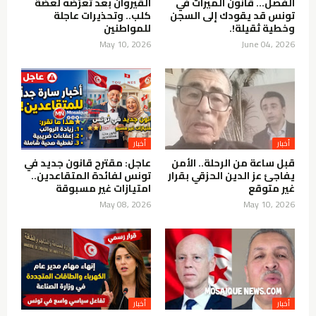
الفصل… قانون الميراث في
القيروان بعد تعرّضه لعضّة
تونس قد يقودك إلى السجن
كلب.. وتحذيرات عاجلة
وخطية ثقيلة!.
للمواطنين
May 10, 2026
June 04, 2026
قبل ساعة من الرحلة.. الأمن
عاجل: مقترح قانون جديد في
يفاجئ عز الدين الحزقي بقرار
تونس لفائدة المتقاعدين..
غير متوقع
امتيازات غير مسبوقة
May 08, 2026
May 10, 2026