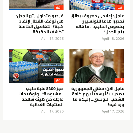
عاجل: إعلامي معروف يطلق
فيديو متداول يثير الجدل:
تحذيراً هاماً للتونسيين
هل توقّف القطار لإنقاذ
بخصوص الحليب… ما قاله
كلبة؟ التفاصيل الكاملة
يثير الجدل!
تكشف الحقيقة
April 17, 2026
April 18, 2026
عاجل الآن: مفتي الجمهورية
حجز 8400 علبة حليب
يصدر بلاغاً رسمياً يهم كافة
"مشبوهة".. وتوضيحات
الشعب التونسي.. إليكم ما
عاجلة من هيئة سلامة
ورد فيه!
المنتجات الغذائية
April 17, 2026
April 17, 2026