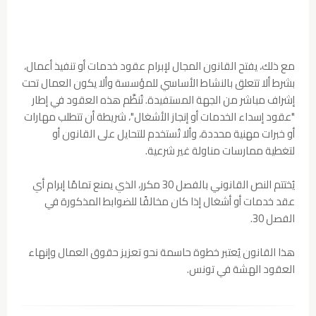
مع ذلك، يفتح القانون المجال لإبرام عقود خدمات أو تنفيذ أعمال،
بشرط ألا تتعلق بالنشاط الأساسي للمؤسسة وألا يكون العمال تحت
إشراف مباشر من الجهة المستفيدة. تُنظَّم هذه العقود في إطار
"عقود إسداء الخدمات أو إنجاز الأشغال"، شريطة أن تتطلب مهارات
أو خبرات مهنية محددة، وألا تُستخدم للتحايل على القانون أو
لتغطية ممارسات مناولة غير شرعية.
يُختتم النص القانوني بالفصل 30 مكرر، الذي يمنع تمامًا إبرام أي
عقد خدمات أو أشغال إذا كان مخالفًا للضوابط المذكورة في
الفصل 30.
هذا القانون يُعتبر خطوة حاسمة نحو تعزيز حقوق العمال وإنهاء
العقود الهشة في تونس.