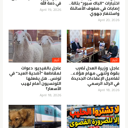
اختبارات "الباك سبور" بتالة..
في ذمة الله
إصابات في صفوف الأساتذة
April 19, 2026
واستنفار جهوي
April 20, 2026
عاجل: وزيرة العدل تضرب
عاجل بالفيديو: دعوات
بقوة وتُنهي مهام هؤلاء..
لمقاطعة "أضحية العيد" في
تفاصيل الإعفاءات الجديدة
تونس.. هل يفعلها
في الرائد الرسمي
التونسيون أمام لهيب
الأسعار؟
April 18, 2026
April 18, 2026