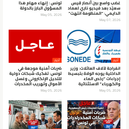
غضب واسع بين أنصار قيس
تونس : إنهاء مهام هذا
سعيّد بعد فيديو ناري لعماد
المسؤول البارز بالدولة
الدايمي: “المنظومة انتهت”
May 05, 2026
May 07, 2026
انفراجة لآلاف العائلات: وزير
ضربات أمنية موجعة في
الداخلية يوجه الولاة بتبسيط
تونس: تفكيك شبكات دولية
إجراءات "رخص الماء
للتحيل الإلكتروني وغسل
والكهرباء" الاستثنائية
الأموال وتهريب المخدرات
May 05, 2026
May 05, 2026