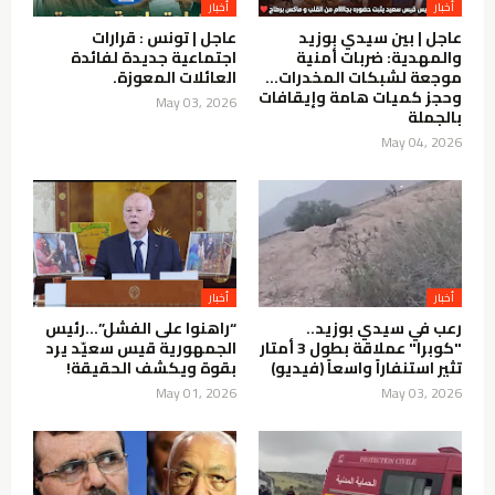
عاجل | بين سيدي بوزيد
عاجل | تونس : قرارات
والمهدية: ضربات أمنية
اجتماعية جديدة لفائدة
موجعة لشبكات المخدرات…
العائلات المعوزة.
وحجز كميات هامة وإيقافات
May 03, 2026
بالجملة
May 04, 2026
رعب في سيدي بوزيد..
“راهنوا على الفشل”…رئيس
"كوبرا" عملاقة بطول 3 أمتار
الجمهورية قيس سعيّد يرد
تثير استنفاراً واسعاً (فيديو)
بقوة ويكشف الحقيقة!
May 01, 2026
May 03, 2026