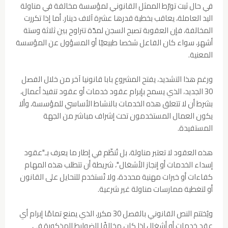
في حال ثبت تورّط الممثل القانوني لمؤسسة مخالفة في مناولة
اليد العاملة، يعاقب بخطية قدرها عشرة آلاف دينار. أما إذا تكررت
المخالفة، فإن العقوبة تصبح السجن لمدّة تتراوح بين ثلاثة وستة
أشهر، سواء كان الفاعل شخصا طبيعيّا أو المسؤول عن المؤسسة
المعنية.
ورغم هذا التشديد، يفتح المشروع بابا قانونيا آخر من خلال الفصل
30 الجديد، الذي يسمح بإبرام عقود خدمات أو عقود تنفيذ أعمال،
بشرط أن لا تتعلق هذه الخدمات بالنشاط الأساسي للمؤسسة، وألا
يكون العمال المستخدمون تحت إشراف مباشر من الجهة
المستفيدة.
هذه العقود لا تعتبر مناولة، بل تُنظّم في إطار ما يعرف بـ"عقود
إسداء الخدمات أو إنجاز الأشغال"، شريطة أن تتطلب هذه المهام
كفاءات أو خبرات مهنية محددة، ولا تُستخدم للتحايل على القانون
أو لتغطية ممارسات مناولة غير شرعية.
ويُختتم النص القانوني بالفصل 30 مكرر، الذي يمنع تمامًا إبرام أي
عقد خدمات أو أشغال إذا كان مخالفًا للضوابط المذكورة في