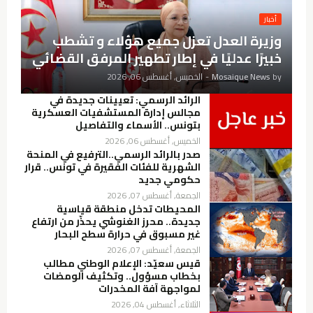
أخبار
وزيرة العدل تعزل جميع هؤلاء و تشطب
خبيرًا عدليًا في إطار تطهير المرفق القضائي
by
Mosaique News
-
الخميس, أغسطس 06, 2026
الرائد الرسمي: تعيينات جديدة في
مجالس إدارة المستشفيات العسكرية
بتونس.. الأسماء والتفاصيل
الخميس, أغسطس 06, 2026
صدر بالرائد الرسمي..الترفيع في المنحة
الشهرية للفئات الفقيرة في تونس.. قرار
حكومي جديد
الجمعة, أغسطس 07, 2026
المحيطات تدخل منطقة قياسية
جديدة.. محرز الغنوشي يحذّر من ارتفاع
غير مسبوق في حرارة سطح البحار
الجمعة, أغسطس 07, 2026
قيس سعيّد: الإعلام الوطني مطالب
بخطاب مسؤول.. وتكثيف الومضات
لمواجهة آفة المخدرات
الثلاثاء, أغسطس 04, 2026