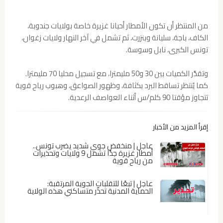
من المنتظر أن تكون الأمطار أحيانا غزيرة خاصة بولايات جندوبة،
الكاف، باجة، سليانة وبنزرت، ثم تشمل في آخر النهار ولايات زغوان،
تونس الكبرى، نابل وسوسة.
وتقدَّر الكميات بين 30 و50 مليمترا، مع تسجيل محليا 70 مليمترا.
كما يُنتظر تساقط البرد بكثافة، وظهور الصواعق، وهبوب رياح قوية
تتجاوز مؤقتا 90 كلم/س أثناء العواصف الرعدية.
إقرأ المزيد من الأخبار
عاجل | منخفض جوي شديد يضرب تونس..
أمطار غزيرة جدًا تشمل 9 ولايات وتحذيرات
من رياح قوية
عاجل | تبعًا للتقلبات الجوية المرتقبة:
الحماية المدنية تحذّر متساكني هذه الولاية