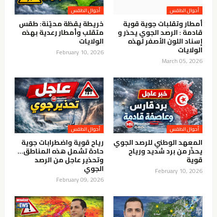
أمطار وتقلبات جوية قوية
خريطة يقظة محيّنة: طقس
قادمة : الرصد الجوي يحذر و
متقلب وأمطار رعدية بهذه
إسناد اللون الأصفر لهذه
الولايات
الولايات
February 10, 2026
March 05, 2026
المعهد الوطني للرصد الجوي
رياح قوية واضطرابات جوية
يحذّر من برد شديد ورياح
حادة تشمل هذه المناطق…
قوية
وتحذير عاجل من الرصد
الجوي
February 10, 2026
February 09, 2026