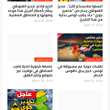
اغسلوا ملابسكم الآن".. محرز
الخير قادم: محرز الغنوشي
الغنوشي يحذر من "منعرج
يبشّر بأمطار أفريل هذا موعد
جوي" حاد يضرب تونس بداية
وصولها و المناطق المعنية.
من هذا التاريخ.
April 09, 2026
April 11, 2026
تقلبات جوية غير مسبوقة في
عاصفة شتوية نادرة تضرب
تونس: خبير يدق ناقوس
المناطق في توقيت غير
الخطر
متوقع وتثير القلق
March 24, 2026
April 03, 2026