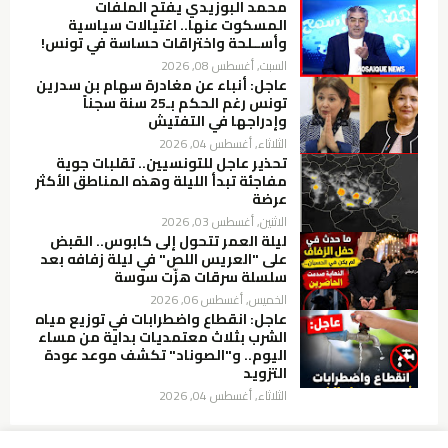
محمد البوزيدي يفتح الملفات
المسكوت عنها.. اغتيالات سياسية
وأســلحة واختراقات حساسة في تونس!
السبت, أغسطس 08, 2026
عاجل: أنباء عن مغادرة سهام بن سدرين
تونس رغم الحكم بـ25 سنة سجناً
وإدراجها في التفتيش
الثلاثاء, أغسطس 04, 2026
تحذير عاجل للتونسيين.. تقلبات جوية
مفاجئة تبدأ الليلة وهذه المناطق الأكثر
عرضة
الاثنين, أغسطس 03, 2026
ليلة العمر تتحول إلى كابوس.. القبض
على "العريس اللص" في ليلة زفافه بعد
سلسلة سرقات هزّت سوسة
الخميس, أغسطس 06, 2026
عاجل: انقطاع واضطرابات في توزيع مياه
الشرب بثلاث معتمديات بداية من مساء
اليوم.. و"الصوناد" تكشف موعد عودة
التزويد
الثلاثاء, أغسطس 04, 2026