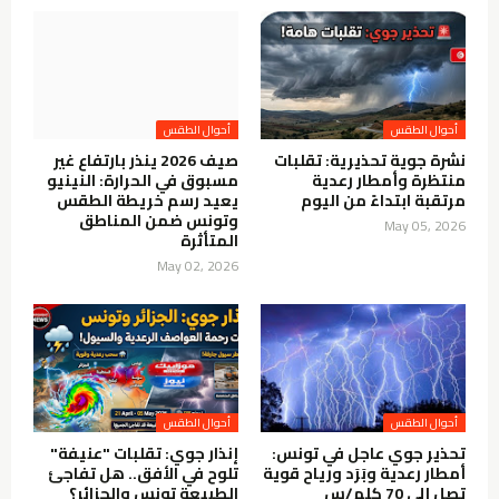
نشرة جوية تحذيرية: تقلبات
صيف 2026 ينذر بارتفاع غير
منتظرة وأمطار رعدية
مسبوق في الحرارة: النينيو
مرتقبة ابتداءً من اليوم
يعيد رسم خريطة الطقس
وتونس ضمن المناطق
May 05, 2026
المتأثرة
May 02, 2026
تحذير جوي عاجل في تونس:
إنذار جوي: تقلبات "عنيفة"
أمطار رعدية وبَرَد ورياح قوية
تلوح في الأفق.. هل تفاجئ
تصل إلى 70 كلم/س
الطبيعة تونس والجزائر؟