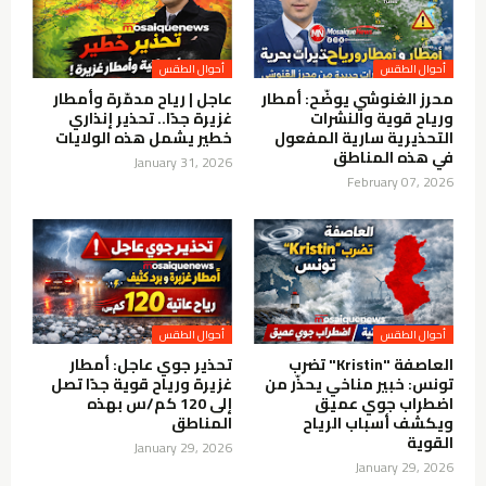
محرز الغنوشي يوضّح: أمطار
عاجل | رياح مدمّرة وأمطار
ورياح قوية والنشرات
غزيرة جدًا.. تحذير إنذاري
التحذيرية سارية المفعول
خطير يشمل هذه الولايات
في هذه المناطق
January 31, 2026
February 07, 2026
العاصفة "Kristin" تضرب
تحذير جوي عاجل: أمطار
تونس: خبير مناخي يحذّر من
غزيرة ورياح قوية جدًا تصل
اضطراب جوي عميق
إلى 120 كم/س بهذه
ويكشف أسباب الرياح
المناطق
القوية
January 29, 2026
January 29, 2026