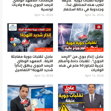
موجة تقلبات جوية "عنيفة"
فيضانات: المعهد الوطني
تضرب هذه المناطق غداً..
للرصد الجوي ينبه 8 ولايات
وجندوبة في حالة استنفار
تونسية
April 14, 2026
April 14, 2026
عاجل: إنذار جوي من "الرصد
عاجل: تقلبات جوية مفاجئة
الجوي".. تقلبات حادة وأمطار
الليلة.. المعهد الوطني
غزيرة تتجاوز 50 ملم في هذه
للرصد الجوي يطلق إنذاراً
الولايات
شديد اللهجة!"التفاصيل
April 12, 2026
April 13, 2026