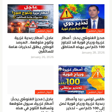
محرز الغنوشي يحذر : أمطار
عاجل: أمطار رعدية غزيرة
غزيرة ورياح قوية قد تتجاوز
وثلوج متوقعة.. المرصد
100 كلم/س بهذه المناطق
الوطني يطلق تحذيرات هامة
للسائقين
January 28, 2026
January 26, 2026
طقس تونس: برد وأمطار
عاجل | محرز الغنوشي يحذّر:
رعدية غزيرة ورياح قوية تصل
أمطار غزيرة، سيول متوقعة
إلى 100 كلم/س – تحذير
وتساقط الثلوج في هذه