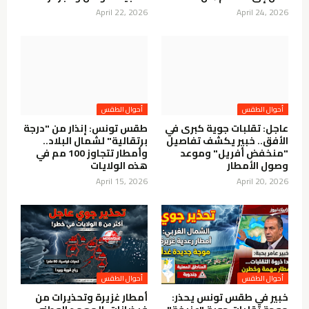
April 22, 2026
April 24, 2026
عاجل: تقلبات جوية كبرى في
طقس تونس: إنذار من "درجة
الأفق.. خبير يكشف تفاصيل
برتقالية" لشمال البلاد..
"منخفض أفريل" وموعد
وأمطار تتجاوز 100 مم في
وصول الأمطار
هذه الولايات
April 15, 2026
April 20, 2026
خبير في طقس تونس يحذر:
أمطار غزيرة وتحذيرات من