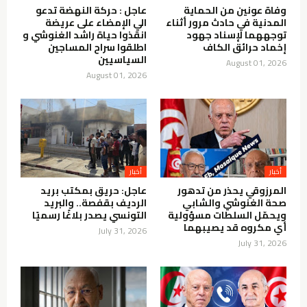
وفاة عونين من الحماية
عاجل : حركة النهضة تدعو
المدنية في حادث مرور أثناء
الي الإمضاء على عريضة
توجههما لإسناد جهود
انقذوا حياة راشد الغنوشي و
إخماد حرائق الكاف
اطلقوا سراح المساجين
السياسيين
August 01, 2026
August 01, 2026
أخبار
أخبار
المرزوقي يحذر من تدهور
عاجل: حريق بمكتب بريد
صحة الغنوشي والشابي
الرديف بقفصة.. والبريد
ويحمّل السلطات مسؤولية
التونسي يصدر بلاغًا رسميًا
أي مكروه قد يصيبهما
July 31, 2026
July 31, 2026