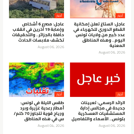
أخبار
أخبار
عاجل: الستاغ تعلن إمكانية
عاجل: مصرع 6 أشخاص
القطع الدوري للكهرباء في
وإصابة 19 آخرين في انقلاب
عدد كبير من ولايات تونس
حافلة بالجزائر.. والتحقيقات
اليوم.. وهذه المناطق
تكشف ملابسات الحادث
المعنية
August 06, 2026
August 06, 2026
أخبار
أخبار
الرائد الرسمي: تعيينات
طقس الليلة في تونس:
جديدة في مجالس إدارة
أمطار رعدية غزيرة وبرد
المستشفيات العسكرية
ورياح قوية تتجاوز 70 كلم/
بتونس.. الأسماء والتفاصيل
س في هذه المناطق
August 04, 2026
August 06, 2026