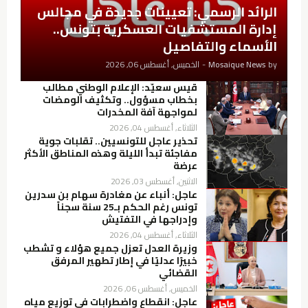
الرائد الرسمي: تعيينات جديدة في مجالس
إدارة المستشفيات العسكرية بتونس..
الأسماء والتفاصيل
by
Mosaique News
-
الخميس, أغسطس 06, 2026
قيس سعيّد: الإعلام الوطني مطالب
بخطاب مسؤول.. وتكثيف الومضات
لمواجهة آفة المخدرات
الثلاثاء, أغسطس 04, 2026
تحذير عاجل للتونسيين.. تقلبات جوية
مفاجئة تبدأ الليلة وهذه المناطق الأكثر
عرضة
الاثنين, أغسطس 03, 2026
عاجل: أنباء عن مغادرة سهام بن سدرين
تونس رغم الحكم بـ25 سنة سجناً
وإدراجها في التفتيش
الثلاثاء, أغسطس 04, 2026
وزيرة العدل تعزل جميع هؤلاء و تشطب
خبيرًا عدليًا في إطار تطهير المرفق
القضائي
الخميس, أغسطس 06, 2026
عاجل: انقطاع واضطرابات في توزيع مياه