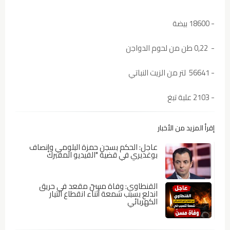
- 18600 بيضة
- 0,22 طن من لحوم الدواجن
- 56641 لتر من الزيت النباتي
- 2103 علبة تبغ
إقرأ المزيد من الأخبار
عاجل: الحكم بسجن حمزة البلومي وإنصاف
بوغديري في قضية "الفيديو المفبرك
القنطاوي: وفاة مسنّ مقعد في حريق
اندلع بسبب شمعة أثناء انقطاع التيار
الكهربائي