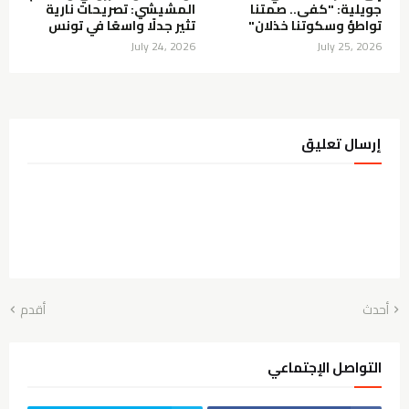
جويلية: "كفى.. صمتنا
المشيشي: تصريحات نارية
تواطؤ وسكوتنا خذلان"
تثير جدلًا واسعًا في تونس
July 24, 2026
July 25, 2026
إرسال تعليق
أحدث
أقدم
التواصل الإجتماعي