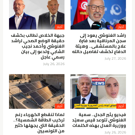
أخبار
أخبار
راشد الغنوشي يعود إلى
جبهة الخلاص تطالب بكشف
سجن المرناقية بعد فترة
حقيقة الوضع الصحي لراشد
علاج بالمستشفى.. وهيئة
الغنوشي وأحمد نجيب
الدفاع تكشف تفاصيل حالته
الشابي وتدعو إلى بيان
رسمي عاجل
July 27, 2026
July 26, 2026
أخبار
أخبار
فيديو يثير الجدل.. سمية
لماذا تنقطع الكهرباء رغم
الغنوشي تتوعد قيس سعيّد
تركيب الطاقة الشمسية؟..
ووزيرة العدل بهذه الكلمات
الحقيقة التي يجهلها كثير
من التونسيين
July 26, 2026