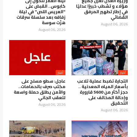
وزيرة العدل تعزل جميع
ليلة العمر تتحول إلى
هؤلاء و تشطب خبيرًا عدليًا
كابوس.. القبض على
في إطار تطهير المرفق
"العريس اللص" في ليلة
القضائي
زفافه بعد سلسلة سرقات
هزّت سوسة
August 06, 2026
August 06, 2026
أخبار
أخبار
التجارة تضبط عملية تلاعب
عاجل: سطو مسلح على
بأسعار المياه المعدنية ..
مكتب صرف بالحمامات..
حجز أكثر من 5600 قارورة
والأمن يطلق حملة واسعة
وإحالة المخالف على
لتعقب الجاني
التحقيق
August 06, 2026
August 06, 2026