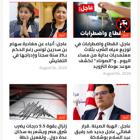
أخبار
أخبار
عاجل: انقطاع واضطرابات في
عاجل: أنباء عن مغادرة سهام
توزيع مياه الشرب بثلاث
بن سدرين تونس رغم الحكم
معتمديات بداية من مساء
بـ25 سنة سجناً وإدراجها في
اليوم.. و"الصوناد" تكشف
التفتيش
موعد عودة التزويد
August 04, 2026
August 04, 2026
أخبار
أخبار
عاجل : الهبة الصينة..قرار
زلزال بقوة 5.5 درجات يضرب
قضائي عاجل جديد ضد رفيق
شرق مصر ويشعر به سكان
عبد السلام بوشلاكة
عدة دول.. وتفعيل خطة