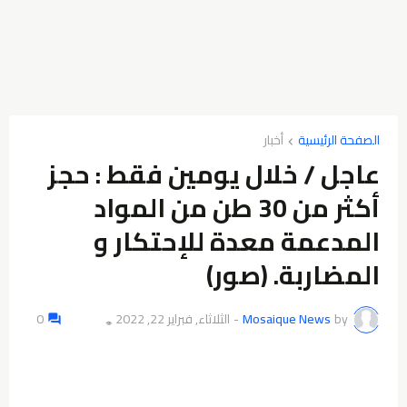
الصفحة الرئيسية
أخبار
عاجل / خلال يومين فقط : حجز
أكثر من 30 طن من المواد
المدعمة معدة للإحتكار و
المضاربة. (صور)
by
Mosaique News
-
الثلاثاء, فبراير 22, 2022
0
👁️