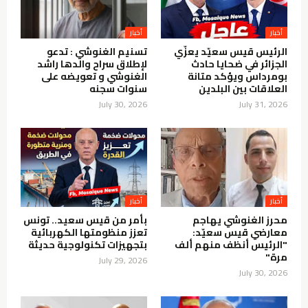
أخبار
أخبار
الرئيس قيس سعيّد يعزّي
تسنيم الغنوشي : تدعو
الجزائر في ضحايا حادث
لإطلاق سراح والدها راشد
بومرداس ويؤكد متانة
الغنوشي و تعويضه على
العلاقات بين البلدين
سنوات سجنه
July 30, 2026
July 31, 2026
أخبار
أخبار
محرز الغنوشي يهاجم
بأمر من قيس سعيد.. تونس
معارضي قيس سعيّد:
تعزز منظومتها الكهربائية
"الرئيس أنظف منهم ألف
بتجهيزات تكنولوجية حديثة
مرة"
July 29, 2026
July 30, 2026