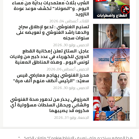
الشرب بثلاث معتمديات بداية من مساء
اليوم.. و"الصوناد" تكشف موعد عودة
التزويد
الثلاثاء, أغسطس 04, 2026
تسنيم الغنوشي : تدعو لإطلاق سراح
والدها راشد الغنوشي و تعويضه على
سنوات سجنه
الخميس, يوليو 30, 2026
عاجل: الستاغ تعلن إمكانية القطع
الدوري للكهرباء في عدد كبير من ولايات
تونس اليوم.. وهذه المناطق المعنية
الخميس, أغسطس 06, 2026
محرز الغنوشي يهاجم معارضي قيس
سعيّد: "الرئيس أنظف منهم ألف مرة"
الخميس, يوليو 30, 2026
المرزوقي يحذر من تدهور صحة الغنوشي
والشابي ويحمّل السلطات مسؤولية أي
مكروه قد يصيبهما
الجمعة, يوليو 31, 2026
هذا الموقع يستخدم ملف تعريف الإرتباط Cookie" ملفات الكوكي"