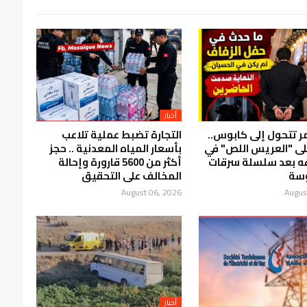
أخبار
مر تتحول إلى كابوس..
التجارة تضبط عملية تلاعب
لى "العريس اللص" في
بأسعار المياه المعدنية .. حجز
فه بعد سلسلة سرقات
أكثر من 5600 قارورة وإحالة
سة
المخالف على التحقيق
August 06, 2026
Augus
أخبار