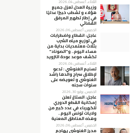
الثلاثاء, أغسطس 04, 2026
وزيرة العدل تعزل جميع
هؤلاء و تشطب خبيرًا عدليًا
في إطار تطهير المرفق
القضائي
الخميس, أغسطس 06, 2026
عاجل: انقطاع واضطرابات
في توزيع مياه الشرب
بثلاث معتمديات بداية من
مساء اليوم.. و"الصوناد"
تكشف موعد عودة التزويد
الثلاثاء, أغسطس 04, 2026
تسنيم الغنوشي : تدعو
لإطلاق سراح والدها راشد
الغنوشي و تعويضه على
سنوات سجنه
الخميس, يوليو 30, 2026
عاجل: الستاغ تعلن
إمكانية القطع الدوري
للكهرباء في عدد كبير من
ولايات تونس اليوم..
وهذه المناطق المعنية
الخميس, أغسطس 06, 2026
محرز الغنوشي يهاجم