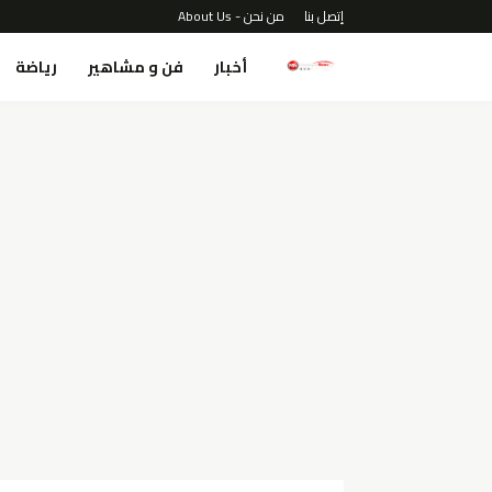
إتصل بنا
من نحن - About Us
أخبار
فن و مشاهير
رياضة