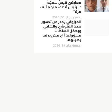
معارضي قيس سعيّد:
"الرئيس أنظف منهم ألف
مرة"
الخميس, يوليو 30, 2026
المرزوقي يحذر من تدهور
صحة الغنوشي والشابي
ويحمّل السلطات
مسؤولية أي مكروه قد
يصيبهما
الجمعة, يوليو 31, 2026