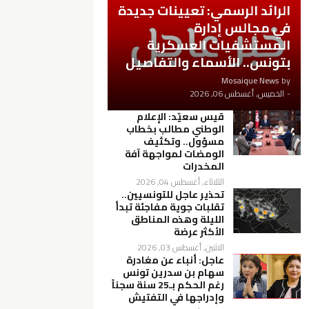
الرائد الرسمي: تعيينات جديدة
في مجالس إدارة
المستشفيات العسكرية
بتونس.. الأسماء والتفاصيل
Mosaique News
by
-
الخميس, أغسطس 06, 2026
قيس سعيّد: الإعلام
الوطني مطالب بخطاب
مسؤول.. وتكثيف
الومضات لمواجهة آفة
المخدرات
الثلاثاء, أغسطس 04, 2026
تحذير عاجل للتونسيين..
تقلبات جوية مفاجئة تبدأ
الليلة وهذه المناطق
الأكثر عرضة
الاثنين, أغسطس 03, 2026
عاجل: أنباء عن مغادرة
سهام بن سدرين تونس
رغم الحكم بـ25 سنة سجناً
وإدراجها في التفتيش