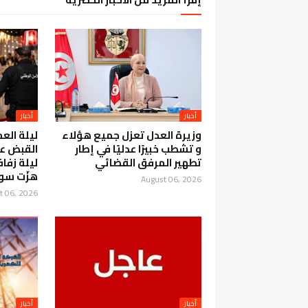
أخبار
أخبار
وزيرة العدل تعزل جميع هؤلاء
ليلة الع
و تشطب خبيرًا عدليًا في إطار
القبض ع
تطهير المرفق القضائي
ليلة زفا
هزّت سو
August 06, 2026
t 06, 2026
أخبار
أخبار