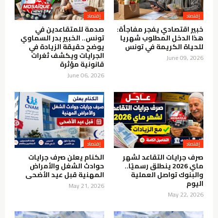
إقتصاد
إقتصاد
خبير اقتصادي يفجر مفاجأة:
صدمة للمتقاعدين في
هذا الدخل المطلوب شهريا
تونس.. الخبير بدر السماوي
للحياة الكريمة في تونس
يوضح حقيقة الزيادة في
الجرايات ويكشف ثغرات
June 09, 2026
قانونية مؤثرة
June 06, 2026
إقتصاد
إقتصاد
صرف جرايات التقاعد لشهر
الكنام يعلن صرف جرايات
ماي 2026 ينطلق رسميًا..
حوادث الشغل والأمراض
والبنوك تواصل العملية
المهنية قبل عيد الأضحى
اليوم
May 21, 2026
May 22, 2026