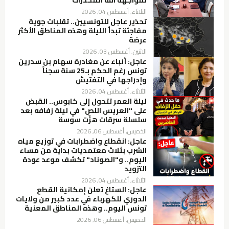
الثلاثاء, أغسطس 04, 2026
تحذير عاجل للتونسيين.. تقلبات جوية
مفاجئة تبدأ الليلة وهذه المناطق الأكثر
عرضة
الاثنين, أغسطس 03, 2026
عاجل: أنباء عن مغادرة سهام بن سدرين
تونس رغم الحكم بـ25 سنة سجناً
وإدراجها في التفتيش
الثلاثاء, أغسطس 04, 2026
ليلة العمر تتحول إلى كابوس.. القبض
على "العريس اللص" في ليلة زفافه بعد
سلسلة سرقات هزّت سوسة
الخميس, أغسطس 06, 2026
عاجل: انقطاع واضطرابات في توزيع مياه
الشرب بثلاث معتمديات بداية من مساء
اليوم.. و"الصوناد" تكشف موعد عودة
التزويد
الثلاثاء, أغسطس 04, 2026
عاجل: الستاغ تعلن إمكانية القطع
الدوري للكهرباء في عدد كبير من ولايات
تونس اليوم.. وهذه المناطق المعنية
الخميس, أغسطس 06, 2026