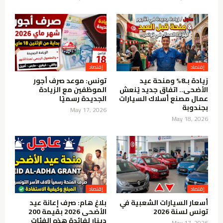
إقتصاد
إقتصاد
زيادة بـ8% ومنحة عيد
تونس: موعد صرف أجور
الأضحى.. اتفاق جديد يُنعش
الموظفين مع الزيادة
عمال مصنع أسلاك السيارات
الجديدة رسميًا
بجندوبة
May 17, 2026
May 18, 2026
إقتصاد
إقتصاد
أسعار السيارات الشعبية في
بلاغ هام: صرف إعانة عيد
تونس لسنة 2026
الأضحى 2026 بقيمة 200
دينار لفائدة هذه الفئات
May 17, 2026