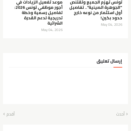
تونس تهزم الجميع وتقتنص
موعد تفعيل الزيادات في
"الجوهرة الصينية".. تفاصيل
أجور موظفي تونس 2026:
أول استثمار من نوعه خارج
تفاصيل رسمية وخطة
حدود بكين!
تدريجية لدعم القدرة
الشرائية
May 04, 2026
May 04, 2026
إرسال تعليق
أحدث
أقدم