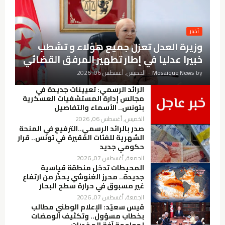
أخبار
وزيرة العدل تعزل جميع هؤلاء و تشطب
خبيرًا عدليًا في إطار تطهير المرفق القضائي
by
Mosaique News
-
الخميس, أغسطس 06, 2026
الرائد الرسمي: تعيينات جديدة في
مجالس إدارة المستشفيات العسكرية
بتونس.. الأسماء والتفاصيل
الخميس, أغسطس 06, 2026
صدر بالرائد الرسمي..الترفيع في المنحة
الشهرية للفئات الفقيرة في تونس.. قرار
حكومي جديد
الجمعة, أغسطس 07, 2026
المحيطات تدخل منطقة قياسية
جديدة.. محرز الغنوشي يحذّر من ارتفاع
غير مسبوق في حرارة سطح البحار
الجمعة, أغسطس 07, 2026
قيس سعيّد: الإعلام الوطني مطالب
بخطاب مسؤول.. وتكثيف الومضات
لمواجهة آفة المخدرات