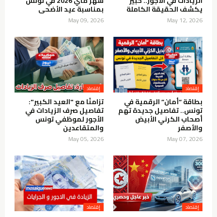
الزيادات في الأجور.. خبير
شهر ماي 2026 في تونس
يكشف الحقيقة الكاملة
بمناسبة عيد الأضحى
May 09, 2026
May 12, 2026
إقتصاد
إقتصاد
بطاقة “أمان” الرقمية في
تزامنًا مع "العيد الكبير":
تونس.. تفاصيل جديدة تهم
تفاصيل صرف الزيادات في
أصحاب الكرني الأبيض
الأجور لموظفي تونس
والأصفر
والمتقاعدين
May 05, 2026
May 07, 2026
إقتصاد
إقتصاد