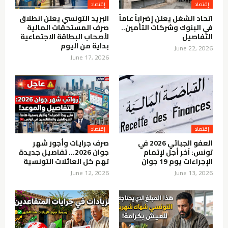
إقتصاد
إقتصاد
اتحاد الشغل يعلن إضراباً عاماً
البريد التونسي يعلن انطلاق
في البنوك وشركات التأمين..
صرف المستحقات المالية
التفاصيل
لأصحاب البطاقة الاجتماعية
بداية من اليوم
June 22, 2026
June 17, 2026
إقتصاد
إقتصاد
العفو الجبائي 2026 في
صرف جرايات وأجور شهر
تونس: آخر أجل لإتمام
جوان 2026… تفاصيل جديدة
الإجراءات يوم 19 جوان
تهم كل العائلات التونسية
June 12, 2026
June 13, 2026