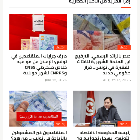
إقرأ المزيد من الأخبار الحصرية
إقتصاد
إقتصاد
صدر بالرائد الرسمي..الترفيع
صرف جرايات المتقاعدين في
في المنحة الشهرية للفئات
تونس: الإعلان عن مواعيد
الفقيرة في تونس.. قرار
خلاص منخرطي CNSS
حكومي جديد
وCNRPS لشهر جويلية
July 18, 2026
August 07, 2026
إقتصاد
إقتصاد
رئيسة الحكومة: الاقتصاد
المتقاعدون غير المشمولين
التونسي يسجل نمواً بـ2.5%
بالزيادة في تونس.. من هم؟