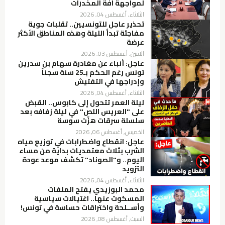
لمواجهة آفة المخدرات
الثلاثاء, أغسطس 04, 2026
تحذير عاجل للتونسيين.. تقلبات جوية
مفاجئة تبدأ الليلة وهذه المناطق الأكثر
عرضة
الاثنين, أغسطس 03, 2026
عاجل: أنباء عن مغادرة سهام بن سدرين
تونس رغم الحكم بـ25 سنة سجناً
وإدراجها في التفتيش
الثلاثاء, أغسطس 04, 2026
ليلة العمر تتحول إلى كابوس.. القبض
على "العريس اللص" في ليلة زفافه بعد
سلسلة سرقات هزّت سوسة
الخميس, أغسطس 06, 2026
عاجل: انقطاع واضطرابات في توزيع مياه
الشرب بثلاث معتمديات بداية من مساء
اليوم.. و"الصوناد" تكشف موعد عودة
التزويد
الثلاثاء, أغسطس 04, 2026
محمد البوزيدي يفتح الملفات
المسكوت عنها.. اغتيالات سياسية
وأســلحة واختراقات حساسة في تونس!
السبت, أغسطس 08, 2026