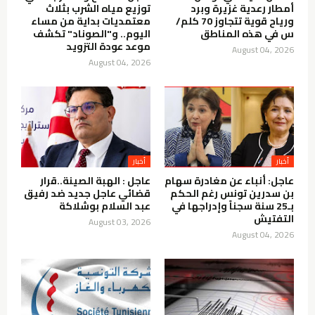
أمطار رعدية غزيرة وبرد
توزيع مياه الشرب بثلاث
ورياح قوية تتجاوز 70 كلم/
معتمديات بداية من مساء
س في هذه المناطق
اليوم.. و"الصوناد" تكشف
موعد عودة التزويد
August 04, 2026
August 04, 2026
أخبار
أخبار
عاجل: أنباء عن مغادرة سهام
عاجل : الهبة الصينة..قرار
بن سدرين تونس رغم الحكم
قضائي عاجل جديد ضد رفيق
بـ25 سنة سجناً وإدراجها في
عبد السلام بوشلاكة
التفتيش
August 03, 2026
August 04, 2026