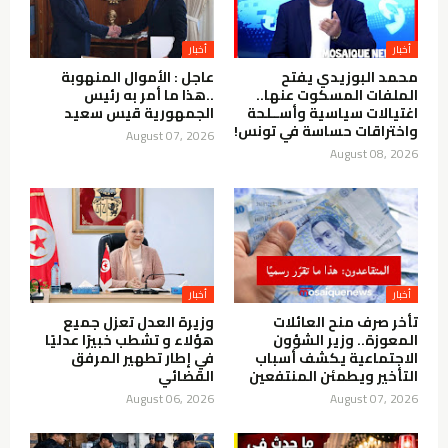
أخبار
أخبار
محمد البوزيدي يفتح
عاجل : الأموال المنهوبة
الملفات المسكوت عنها..
..هذا ما أمر به رئيس
اغتيالات سياسية وأســلحة
الجمهورية قيس سعيد
واختراقات حساسة في تونس!
August 07, 2026
August 08, 2026
أخبار
أخبار
تأخر صرف منح العائلات
وزيرة العدل تعزل جميع
المعوزة.. وزير الشؤون
هؤلاء و تشطب خبيرًا عدليًا
الاجتماعية يكشف أسباب
في إطار تطهير المرفق
التأخير ويطمئن المنتفعين
القضائي
August 06, 2026
August 07, 2026