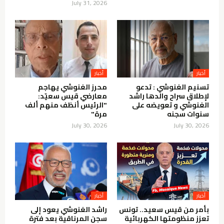
July 31, 2026
أخبار
أخبار
تسنيم الغنوشي : تدعو
محرز الغنوشي يهاجم
لإطلاق سراح والدها راشد
معارضي قيس سعيّد:
الغنوشي و تعويضه على
"الرئيس أنظف منهم ألف
سنوات سجنه
مرة"
July 30, 2026
July 30, 2026
أخبار
أخبار
بأمر من قيس سعيد.. تونس
راشد الغنوشي يعود إلى
تعزز منظومتها الكهربائية
سجن المرناقية بعد فترة