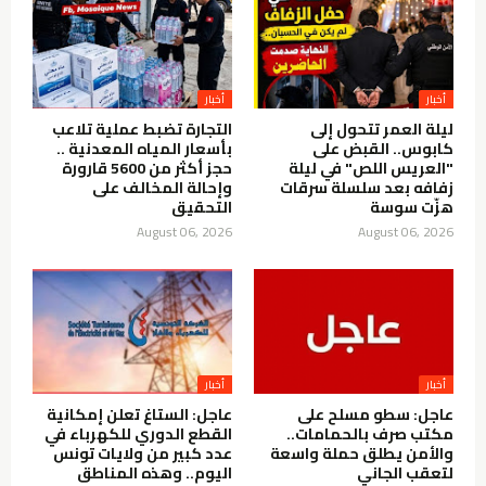
أخبار
أخبار
ليلة العمر تتحول إلى
التجارة تضبط عملية تلاعب
كابوس.. القبض على
بأسعار المياه المعدنية ..
"العريس اللص" في ليلة
حجز أكثر من 5600 قارورة
زفافه بعد سلسلة سرقات
وإحالة المخالف على
هزّت سوسة
التحقيق
August 06, 2026
August 06, 2026
أخبار
أخبار
عاجل: سطو مسلح على
عاجل: الستاغ تعلن إمكانية
مكتب صرف بالحمامات..
القطع الدوري للكهرباء في
والأمن يطلق حملة واسعة
عدد كبير من ولايات تونس
لتعقب الجاني
اليوم.. وهذه المناطق