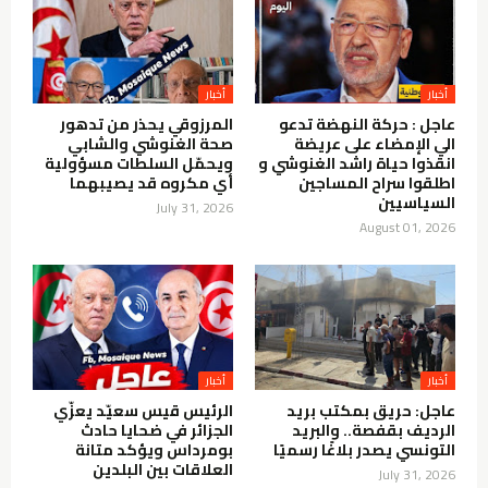
أخبار
أخبار
عاجل : حركة النهضة تدعو
المرزوقي يحذر من تدهور
الي الإمضاء على عريضة
صحة الغنوشي والشابي
انقذوا حياة راشد الغنوشي و
ويحمّل السلطات مسؤولية
اطلقوا سراح المساجين
أي مكروه قد يصيبهما
السياسيين
July 31, 2026
August 01, 2026
أخبار
أخبار
عاجل: حريق بمكتب بريد
الرئيس قيس سعيّد يعزّي
الرديف بقفصة.. والبريد
الجزائر في ضحايا حادث
التونسي يصدر بلاغًا رسميًا
بومرداس ويؤكد متانة
العلاقات بين البلدين
July 31, 2026