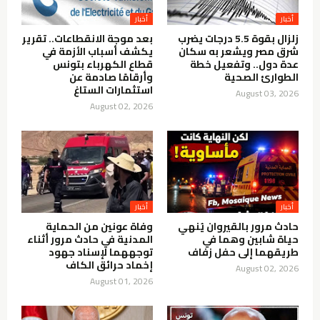
أخبار
أخبار
زلزال بقوة 5.5 درجات يضرب
بعد موجة الانقطاعات.. تقرير
شرق مصر ويشعر به سكان
يكشف أسباب الأزمة في
عدة دول.. وتفعيل خطة
قطاع الكهرباء بتونس
الطوارئ الصحية
وأرقامًا صادمة عن
استثمارات الستاغ
August 03, 2026
August 02, 2026
أخبار
أخبار
حادث مرور بالقيروان يُنهي
وفاة عونين من الحماية
حياة شابين وهما في
المدنية في حادث مرور أثناء
طريقهما إلى حفل زفاف
توجههما لإسناد جهود
إخماد حرائق الكاف
August 02, 2026
August 01, 2026