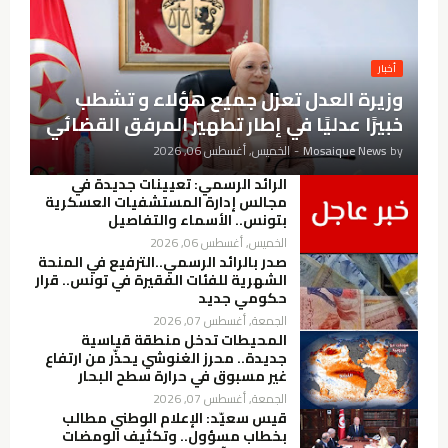
أخبار
وزيرة العدل تعزل جميع هؤلاء و تشطب
خبيرًا عدليًا في إطار تطهير المرفق القضائي
by
Mosaique News
-
الخميس, أغسطس 06, 2026
الرائد الرسمي: تعيينات جديدة في
مجالس إدارة المستشفيات العسكرية
بتونس.. الأسماء والتفاصيل
الخميس, أغسطس 06, 2026
صدر بالرائد الرسمي..الترفيع في المنحة
الشهرية للفئات الفقيرة في تونس.. قرار
حكومي جديد
الجمعة, أغسطس 07, 2026
المحيطات تدخل منطقة قياسية
جديدة.. محرز الغنوشي يحذّر من ارتفاع
غير مسبوق في حرارة سطح البحار
الجمعة, أغسطس 07, 2026
قيس سعيّد: الإعلام الوطني مطالب
بخطاب مسؤول.. وتكثيف الومضات