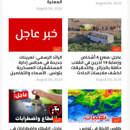
المعنية
August 06, 2026
August 06, 2026
أخبار
أخبار
عاجل: مصرع 6 أشخاص
الرائد الرسمي: تعيينات
وإصابة 19 آخرين في انقلاب
جديدة في مجالس إدارة
حافلة بالجزائر.. والتحقيقات
المستشفيات العسكرية
تكشف ملابسات الحادث
بتونس.. الأسماء والتفاصيل
August 06, 2026
August 06, 2026
أخبار
أخبار
طقس الليلة في تونس:
عاجل: انقطاع واضطرابات في