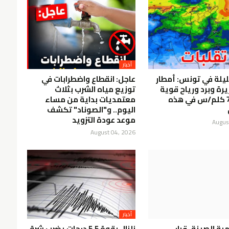
أخبار
يلة في تونس: أمطار
عاجل: انقطاع واضطرابات في
يرة وبرد ورياح قوية
توزيع مياه الشرب بثلاث
تتجاوز 70 كلم/س في هذه
معتمديات بداية من مساء
اليوم.. و"الصوناد" تكشف
موعد عودة التزويد
Augus
August 04, 2026
أخبار
هبة الصينة..قرار
زلزال بقوة 5.5 درجات يضرب شرق