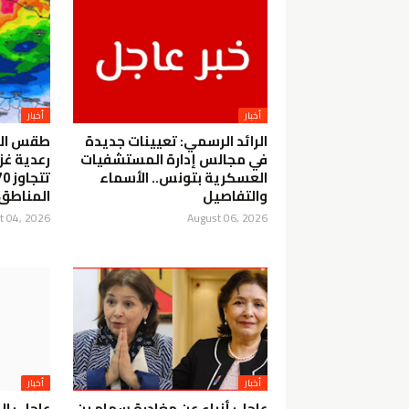
أخبار
أخبار
الرائد الرسمي: تعيينات جديدة
طقس الل
في مجالس إدارة المستشفيات
رعدية غز
العسكرية بتونس.. الأسماء
والتفاصيل
المناطق
t 04, 2026
August 06, 2026
أخبار
أخبار
عاجل: أنباء عن مغادرة سهام بن
عاجل : ال