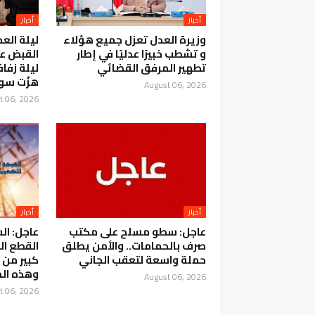
أخبار
أخبار
وزيرة العدل تعزل جميع هؤلاء
ليلة الع
و تشطب خبيرًا عدليًا في إطار
القبض ع
تطهير المرفق القضائي
ليلة زفا
هزّت سو
August 06, 2026
t 06, 2026
أخبار
أخبار
عاجل: سطو مسلح على مكتب
عاجل: ال
صرف بالحمامات.. والأمن يطلق
القطع ال
حملة واسعة لتعقب الجاني
كبير من 
وهذه الم
August 06, 2026
t 06, 2026