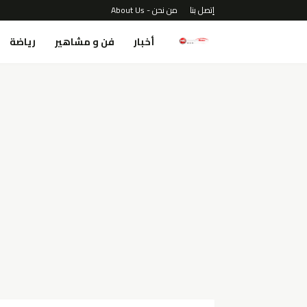
إتصل بنا
من نحن - About Us
أخبار
فن و مشاهير
رياضة