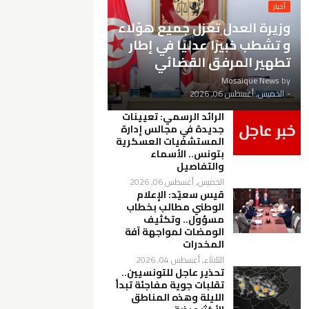
أخبار
وزيرة العدل تعزل جميع هؤلاء
و تشطب خبيرًا عدليًا في إطار
تطهير المرفق القضائي
Mosaique News
by
-
الخميس, أغسطس 06, 2026
الرائد الرسمي: تعيينات
جديدة في مجالس إدارة
المستشفيات العسكرية
بتونس.. الأسماء
والتفاصيل
الخميس, أغسطس 06, 2026
قيس سعيّد: الإعلام
الوطني مطالب بخطاب
مسؤول.. وتكثيف
الومضات لمواجهة آفة
المخدرات
الثلاثاء, أغسطس 04, 2026
تحذير عاجل للتونسيين..
تقلبات جوية مفاجئة تبدأ
الليلة وهذه المناطق