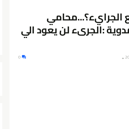
 الجرايء؟...محامي
ية :الجرىء لن يعود الي
0
👁️