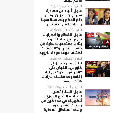
الأكثر عرضة
الاثنين, أغسطس 03, 2026
عاجل: أنباء عن مغادرة
سهام بن سدرين تونس
رغم الحكم بـ25 سنة سجناً
وإدراجها في التفتيش
الثلاثاء, أغسطس 04, 2026
عاجل: انقطاع واضطرابات
في توزيع مياه الشرب
بثلاث معتمديات بداية من
مساء اليوم.. و"الصوناد"
تكشف موعد عودة التزويد
الثلاثاء, أغسطس 04, 2026
ليلة العمر تتحول إلى
كابوس.. القبض على
"العريس اللص" في ليلة
زفافه بعد سلسلة سرقات
هزّت سوسة
الخميس, أغسطس 06, 2026
عاجل: الستاغ تعلن
إمكانية القطع الدوري
للكهرباء في عدد كبير من
ولايات تونس اليوم..
وهذه المناطق المعنية