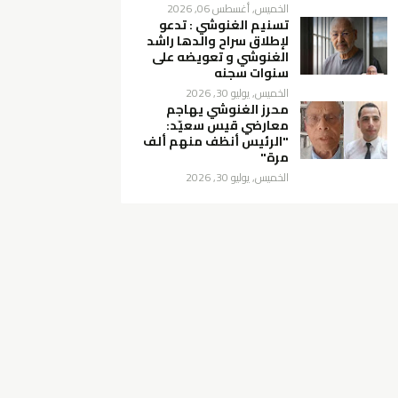
الخميس, أغسطس 06, 2026
تسنيم الغنوشي : تدعو
لإطلاق سراح والدها راشد
الغنوشي و تعويضه على
سنوات سجنه
الخميس, يوليو 30, 2026
محرز الغنوشي يهاجم
معارضي قيس سعيّد:
"الرئيس أنظف منهم ألف
مرة"
الخميس, يوليو 30, 2026