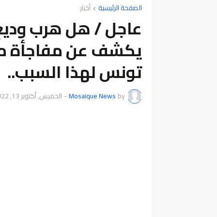
الصفحة الرئيسية
أخبار
عاجل / هل هرب وديع
يكشف عن مفاجأة مدو
تونس لهذا السبب..
by
Mosaique News
-
الخميس, أكتوبر 13, 2022