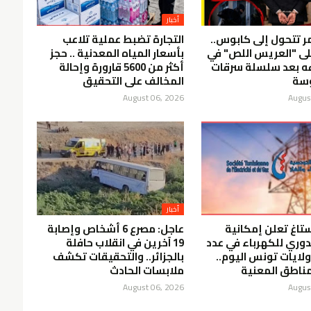
أخبار
مر تتحول إلى كابوس..
التجارة تضبط عملية تلاعب
لى "العريس اللص" في
بأسعار المياه المعدنية .. حجز
فه بعد سلسلة سرقات
أكثر من 5600 قارورة وإحالة
سة
المخالف على التحقيق
August 06, 2026
Augus
أخبار
ستاغ تعلن إمكانية
عاجل: مصرع 6 أشخاص وإصابة
دوري للكهرباء في عدد
19 آخرين في انقلاب حافلة
ولايات تونس اليوم..
بالجزائر.. والتحقيقات تكشف
ناطق المعنية
ملابسات الحادث
August 06, 2026
Augus