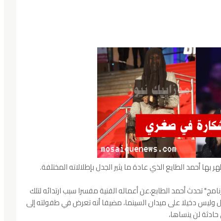
ر بها أحمد الطايع الذي عادة ما يثير الجدل بإطلالاته المختلفة.
امج" تحدث أحمد الطابع،عن أعماله الفنية مفسرا سبب ارتدائه لتلك
ل وليس دخيلا على ميدان السينما، مضيفا أنه تعرض في طفولته إلى
حادثة لن ينساها،