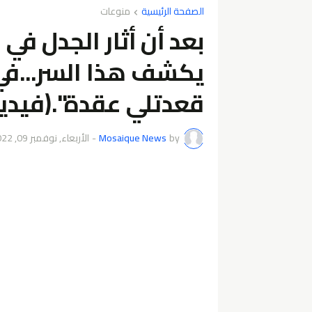
الصفحة الرئيسية
منوعات
يكشف هذا السر...ف
قعدتلي عقدة".(فيديو
by
Mosaique News
-
الأربعاء, نوفمبر 09, 2022