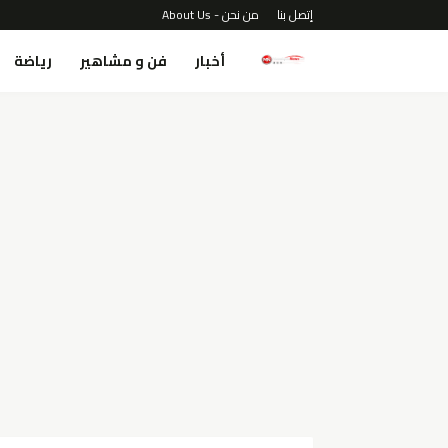
إتصل بنا
من نحن - About Us
أخبار
فن و مشاهير
رياضة