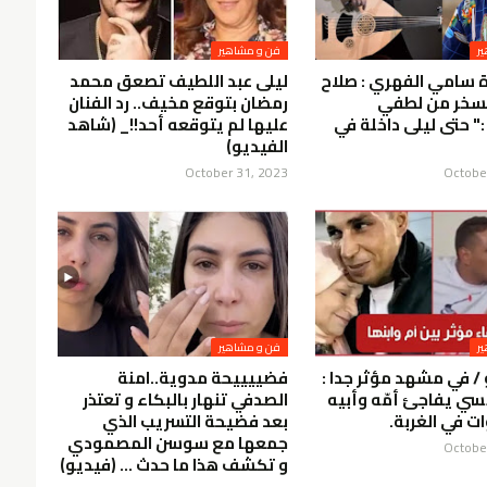
ر
فن و مشاهير
 سامي الفهري : صلاح
ليلى عبد اللطيف تصعق محمد
سخر من لطفي
رمضان بتوقع مخيف.. رد الفنان
" حتى ليلى داخلة في
عليها لم يتوقعه أحد!!_ (شاهد
الفيديو)
October 31, 2023
Octobe
ر
فن و مشاهير
 / في مشهد مؤثر جدا :
فضييييحة مدوية..امنة
ي يفاجئ أمّه وأبيه
الصدفي تنهار بالبكاء و تعتذر
ت في الغربة.
بعد فضيحة التسريب الذي
جمعها مع سوسن المصمودي
Octobe
و تكشف هذا ما حدث … (فيديو)