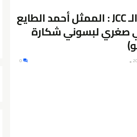
بعد أن أثار الجدل في الـ JCC : الممثل أحمد الطايع
ي صغري لبسوني شكارة
)
0
👁️