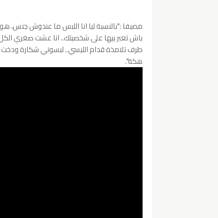
مضيفا :"بالنسبة ليا انا اللبس ما عندوش جنس، هو
طرف تلامذة قدام الليسي.. لبسوني شكارة ودخت و
هكة".