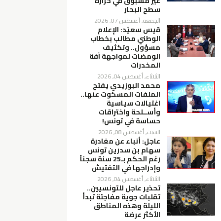
غير مسبوق في حرارة
سطح البحار
الجمعة, أغسطس 07, 2026
قيس سعيّد: الإعلام
الوطني مطالب بخطاب
مسؤول.. وتكثيف
الومضات لمواجهة آفة
المخدرات
الثلاثاء, أغسطس 04, 2026
محمد البوزيدي يفتح
الملفات المسكوت عنها..
اغتيالات سياسية
وأســلحة واختراقات
حساسة في تونس!
السبت, أغسطس 08, 2026
عاجل: أنباء عن مغادرة
سهام بن سدرين تونس
رغم الحكم بـ25 سنة سجناً
وإدراجها في التفتيش
الثلاثاء, أغسطس 04, 2026
تحذير عاجل للتونسيين..
تقلبات جوية مفاجئة تبدأ
الليلة وهذه المناطق
الأكثر عرضة