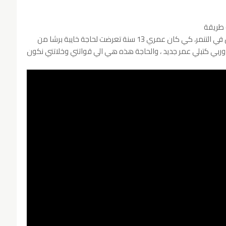
 طريقة
باش تعبر بيها على شخصيتك.. انا عشت صغري الكل في التنمر، كي كان عمري 13 سنة تعرضت لحاجة خايبة برشا من
ربي كتبلي عمر جديد ، والحاجة هذه هي الي قواتني وخلاتني نكون