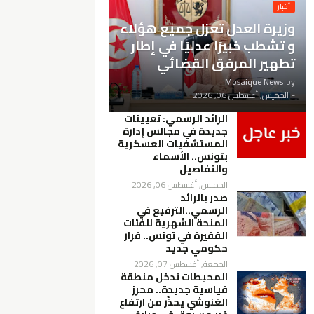
أخبار
وزيرة العدل تعزل جميع هؤلاء
و تشطب خبيرًا عدليًا في إطار
تطهير المرفق القضائي
Mosaique News
by
-
الخميس, أغسطس 06, 2026
الرائد الرسمي: تعيينات
جديدة في مجالس إدارة
المستشفيات العسكرية
بتونس.. الأسماء
والتفاصيل
الخميس, أغسطس 06, 2026
صدر بالرائد
الرسمي..الترفيع في
المنحة الشهرية للفئات
الفقيرة في تونس.. قرار
حكومي جديد
الجمعة, أغسطس 07, 2026
المحيطات تدخل منطقة
قياسية جديدة.. محرز
الغنوشي يحذّر من ارتفاع