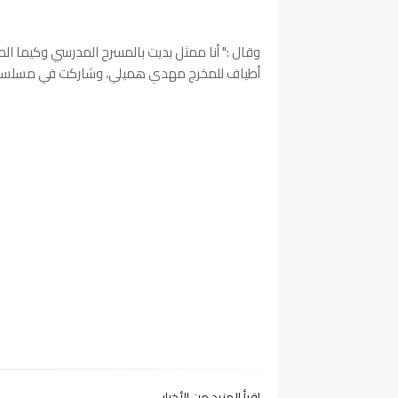
وقال :" أنا ممثل بديت بالمسرح المدرسي وكيما ال
أطياف للمخرج مهدي هميلي، وشاركت في مسلسل ت
إقرأ المزيد من الأخبار