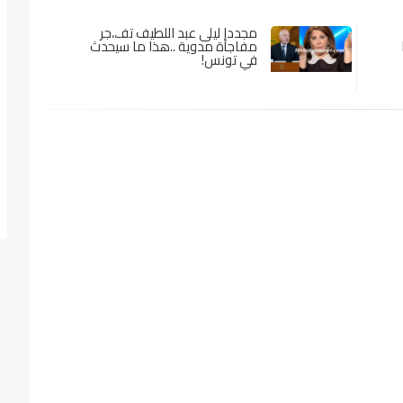
مجددا ليلى عبد اللطيف تفـ،،جر
مفاجأة مدوية ..هذا ما سيحدث
في تونس!