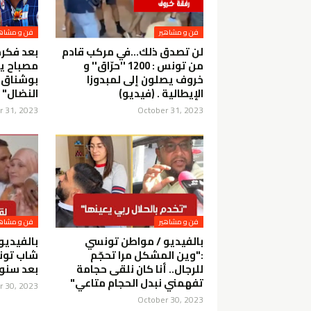
فن و مشاهير
فن و مشاهي
لن تصدق ذلك...في مركب قادم
بعد فكرة
من تونس : 1200 ''حرّاق'' و
مصباح ي
خروف يصلون إلى لمبدوزا
بوشناق :
الإيطالية . (فيديو)
النضال"
r 31, 2023
October 31, 2023
فن و مشاهير
فن و مشاهي
بالفيديو / مواطن تونسي
بالفيديو
:"وين المشكل مرا تحجّم
شاب تونس
للرجال.. أنا كان نلقى حجامة
بعد سنوا
تفهمني نبدل الحجام متاعي"
r 30, 2023
October 30, 2023