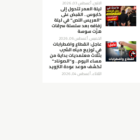
الاثنين, أغسطس 03, 2026
ليلة العمر تتحول إلى
كابوس.. القبض على
"العريس اللص" في ليلة
زفافه بعد سلسلة سرقات
هزّت سوسة
الخميس, أغسطس 06, 2026
عاجل: انقطاع واضطرابات
في توزيع مياه الشرب
بثلاث معتمديات بداية من
مساء اليوم.. و"الصوناد"
تكشف موعد عودة التزويد
الثلاثاء, أغسطس 04, 2026