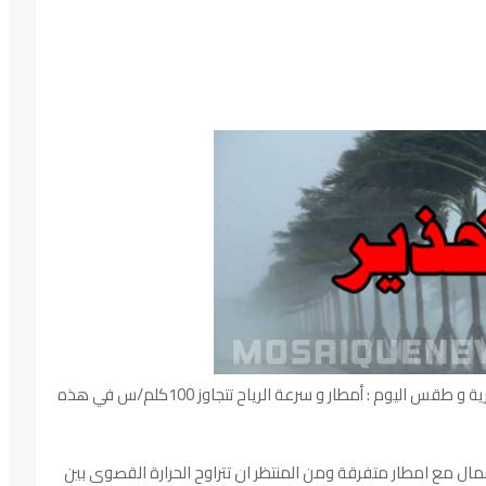
كميات الأمطار المسجلة في كامل ولايات الجمهورية و طقس اليوم : أمطار و سرعة الرياح تتجاوز 100كلم/س في هذه
مال مع امطار متفرقة ومن المنتظر ان تتراوح الحرارة القصوى بين