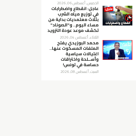
الخميس, أغسطس 06, 2026
عاجل: انقطاع واضطرابات
في توزيع مياه الشرب
بثلاث معتمديات بداية من
مساء اليوم.. و"الصوناد"
تكشف موعد عودة التزويد
الثلاثاء, أغسطس 04, 2026
محمد البوزيدي يفتح
الملفات المسكوت عنها..
اغتيالات سياسية
وأســلحة واختراقات
حساسة في تونس!
السبت, أغسطس 08, 2026