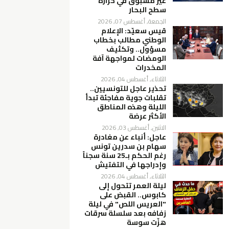
غير مسبوق في حرارة
سطح البحار
الجمعة, أغسطس 07, 2026
قيس سعيّد: الإعلام
الوطني مطالب بخطاب
مسؤول.. وتكثيف
الومضات لمواجهة آفة
المخدرات
الثلاثاء, أغسطس 04, 2026
تحذير عاجل للتونسيين..
تقلبات جوية مفاجئة تبدأ
الليلة وهذه المناطق
الأكثر عرضة
الاثنين, أغسطس 03, 2026
عاجل: أنباء عن مغادرة
سهام بن سدرين تونس
رغم الحكم بـ25 سنة سجناً
وإدراجها في التفتيش
الثلاثاء, أغسطس 04, 2026
ليلة العمر تتحول إلى
كابوس.. القبض على
"العريس اللص" في ليلة
زفافه بعد سلسلة سرقات
هزّت سوسة