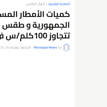
الصفحة الرئيسية
أحوال الطقس
كميات الأمطار المس
الجمهورية و طقس الي
تتجاوز 100كلم/س في هذه المناطق.
by
Mosaique News
-
الجمعة, نوفمبر 24, 2023