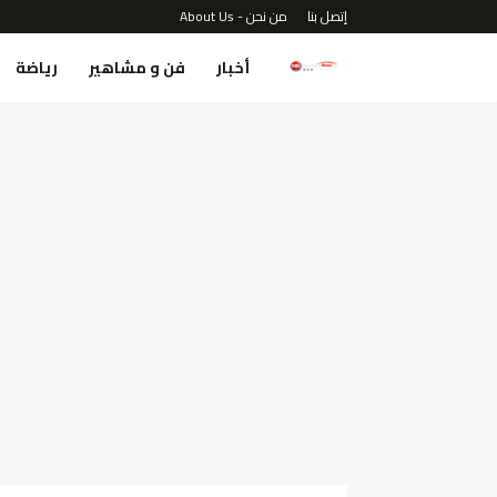
إتصل بنا
من نحن - About Us
أخبار
فن و مشاهير
رياضة