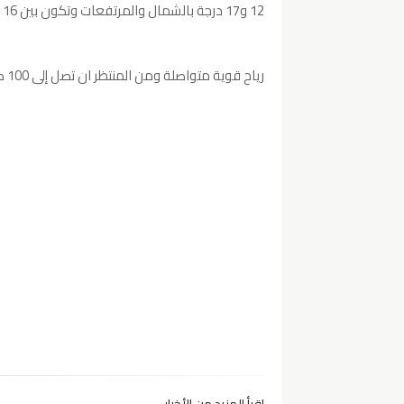
12 و17 درجة بالشمال والمرتفعات وتكون بين 16 و 21 ببقية المناطق..
رياح قوية متواصلة ومن المنتظر ان تصل إلى 100 كلم/س في شكل هبات..
إقرأ المزيد من الأخبار