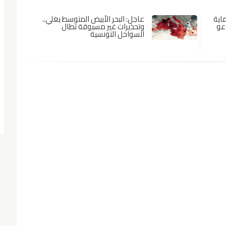
اية
عاجل: البحر الأبيض المتوسط يغلي..
دعو
وتحذيرات غير مسبوقة تطال
السواحل التونسية