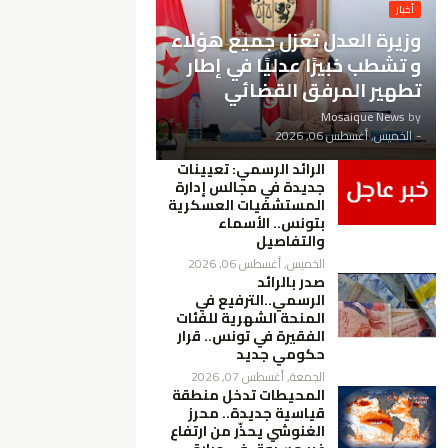
أخبار
وزيرة العدل تعزل جميع هؤلاء
و تشطب خبيرًا عدليًا في إطار
تطهير المرفق القضائي
Mosaique News
by
-
الخميس, أغسطس 06, 2026
الرائد الرسمي: تعيينات
جديدة في مجالس إدارة
المستشفيات العسكرية
بتونس.. الأسماء
والتفاصيل
الخميس, أغسطس 06, 2026
صدر بالرائد
الرسمي..الترفيع في
المنحة الشهرية للفئات
الفقيرة في تونس.. قرار
حكومي جديد
الجمعة, أغسطس 07, 2026
المحيطات تدخل منطقة
قياسية جديدة.. محرز
الغنوشي يحذّر من ارتفاع