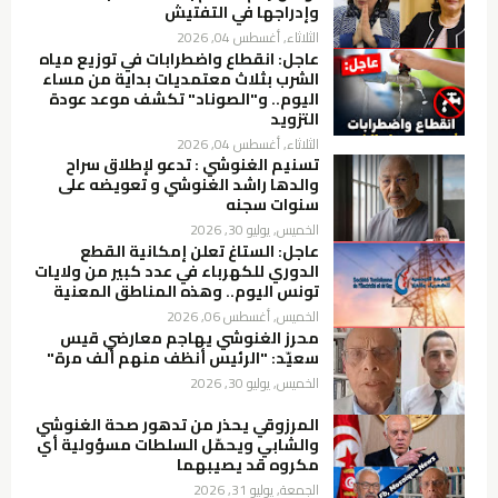
وإدراجها في التفتيش
الثلاثاء, أغسطس 04, 2026
عاجل: انقطاع واضطرابات في توزيع مياه
الشرب بثلاث معتمديات بداية من مساء
اليوم.. و"الصوناد" تكشف موعد عودة
التزويد
الثلاثاء, أغسطس 04, 2026
تسنيم الغنوشي : تدعو لإطلاق سراح
والدها راشد الغنوشي و تعويضه على
سنوات سجنه
الخميس, يوليو 30, 2026
عاجل: الستاغ تعلن إمكانية القطع
الدوري للكهرباء في عدد كبير من ولايات
تونس اليوم.. وهذه المناطق المعنية
الخميس, أغسطس 06, 2026
محرز الغنوشي يهاجم معارضي قيس
سعيّد: "الرئيس أنظف منهم ألف مرة"
الخميس, يوليو 30, 2026
المرزوقي يحذر من تدهور صحة الغنوشي
والشابي ويحمّل السلطات مسؤولية أي
مكروه قد يصيبهما
الجمعة, يوليو 31, 2026