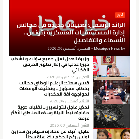
أخبار
الرائد الرسمي: تعيينات جديدة في مجالس
إدارة المستشفيات العسكرية بتونس..
الأسماء والتفاصيل
by
Mosaique News
-
الخميس, أغسطس 06, 2026
وزيرة العدل تعزل جميع هؤلاء و تشطب
خبيرًا عدليًا في إطار تطهير المرفق
القضائي
الخميس, أغسطس 06, 2026
قيس سعيّد: الإعلام الوطني مطالب
بخطاب مسؤول.. وتكثيف الومضات
لمواجهة آفة المخدرات
الثلاثاء, أغسطس 04, 2026
تحذير عاجل للتونسيين.. تقلبات جوية
مفاجئة تبدأ الليلة وهذه المناطق الأكثر
عرضة
الاثنين, أغسطس 03, 2026
عاجل: أنباء عن مغادرة سهام بن سدرين
تونس رغم الحكم بـ25 سنة سجناً