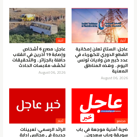
أخبار
أخبار
عاجل: الستاغ تعلن إمكانية
عاجل: مصرع 6 أشخاص
القطع الدوري للكهرباء في
وإصابة 19 آخرين في انقلاب
عدد كبير من ولايات تونس
حافلة بالجزائر.. والتحقيقات
اليوم.. وهذه المناطق
تكشف ملابسات الحادث
المعنية
August 06, 2026
August 06, 2026
مجتمع
أخبار
ضربة أمنية موجعة في باب
الرائد الرسمي: تعيينات
سويقة وباب سعدون..
جديدة في مجالس إدارة