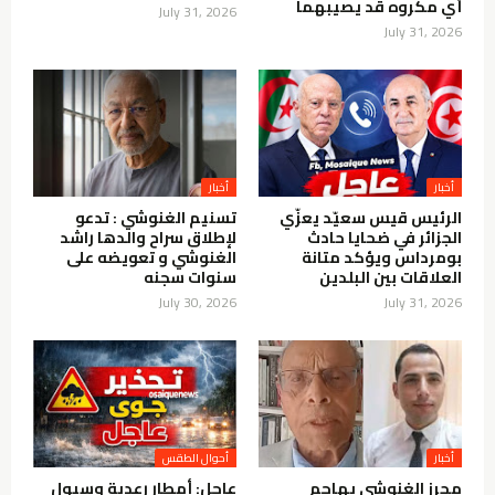
أي مكروه قد يصيبهما
July 31, 2026
July 31, 2026
أخبار
أخبار
الرئيس قيس سعيّد يعزّي
تسنيم الغنوشي : تدعو
الجزائر في ضحايا حادث
لإطلاق سراح والدها راشد
بومرداس ويؤكد متانة
الغنوشي و تعويضه على
العلاقات بين البلدين
سنوات سجنه
July 30, 2026
July 31, 2026
أخبار
أحوال الطقس
محرز الغنوشي يهاجم
عاجل: أمطار رعدية وسيول