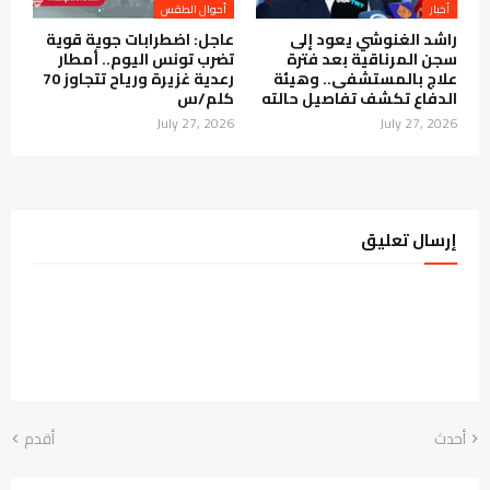
أخبار
أحوال الطقس
راشد الغنوشي يعود إلى
عاجل: اضطرابات جوية قوية
سجن المرناقية بعد فترة
تضرب تونس اليوم.. أمطار
علاج بالمستشفى.. وهيئة
رعدية غزيرة ورياح تتجاوز 70
الدفاع تكشف تفاصيل حالته
كلم/س
July 27, 2026
July 27, 2026
إرسال تعليق
أحدث
أقدم