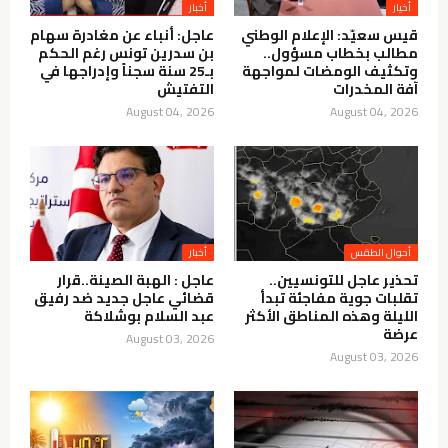
أخيار
أخبار
قيس سعيّد: الإعلام الوطني
عاجل: أنباء عن مغادرة سهام
مطالب بخطاب مسؤول..
بن سدرين تونس رغم الحكم
وتكثيف الومضات لمواجهة
بـ25 سنة سجناً وإدراجها في
آفة المخدرات
التفتيش
August 04, 2026
August 04, 2026
أحوال الطقس
أخبار
تحذير عاجل للتونسيين..
عاجل : الهبة الصينة..قرار
تقلبات جوية مفاجئة تبدأ
قضائي عاجل جديد ضد رفيق
الليلة وهذه المناطق الأكثر
عبد السلام بوشلاكة
عرضة
August 03, 2026
August 03, 2026