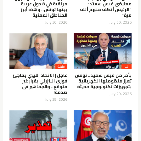
معارضي قيس سعيّد:
مرتقبة في 8 دول عربية
"الرئيس أنظف منهم ألف
بينها تونس.. وهذه أبرز
مرة"
المناطق المعنية
July 30, 2026
July 30, 2026
أخبار
رياضة
بأمر من قيس سعيد.. تونس
عاجل | الاتحاد الليبي يفاجئ
تعزز منظومتها الكهربائية
فوزي البنزرتي بقرار غير
بتجهيزات تكنولوجية حديثة
متوقع.. والجماهير في
صدمة!
July 29, 2026
July 28, 2026