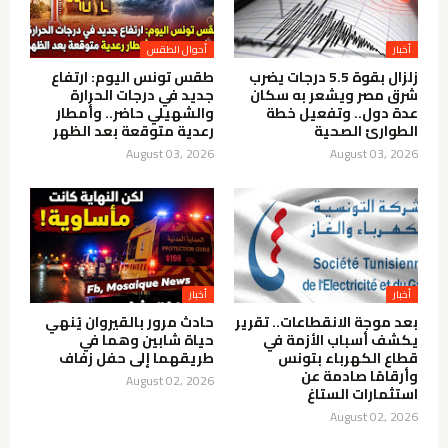
أخبار
أحوال الطقس
زلزال بقوة 5.5 درجات يضرب
طقس تونس اليوم: ارتفاع
شرق مصر ويشعر به سكان
جديد في درجات الحرارة
عدة دول.. وتفعيل خطة
والشهيلي حاضر.. وأمطار
الطوارئ الصحية
رعدية متوقعة بعد الظهر
August 03, 2026
August 03, 2026
أخبار
أخبار
بعد موجة الانقطاعات.. تقرير
حادث مرور بالقيروان يُنهي
يكشف أسباب الأزمة في
حياة شابين وهما في
قطاع الكهرباء بتونس
طريقهما إلى حفل زفاف
وأرقامًا صادمة عن
August 02, 2026
استثمارات الستاغ
August 02, 2026