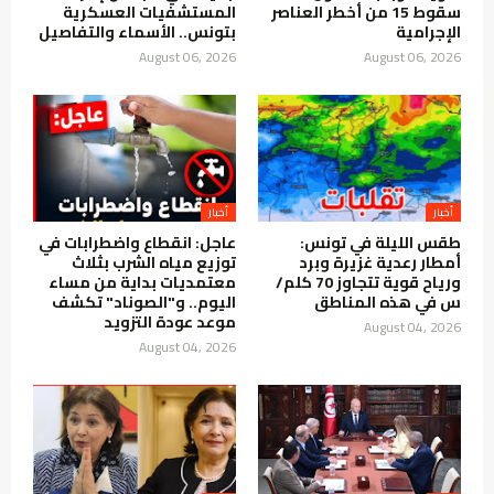
سقوط 15 من أخطر العناصر
المستشفيات العسكرية
الإجرامية
بتونس.. الأسماء والتفاصيل
August 06, 2026
August 06, 2026
أخبار
أخبار
طقس الليلة في تونس:
عاجل: انقطاع واضطرابات في
أمطار رعدية غزيرة وبرد
توزيع مياه الشرب بثلاث
ورياح قوية تتجاوز 70 كلم/
معتمديات بداية من مساء
س في هذه المناطق
اليوم.. و"الصوناد" تكشف
موعد عودة التزويد
August 04, 2026
August 04, 2026