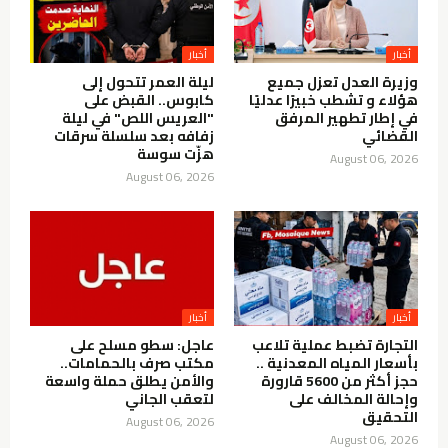
أخبار
أخبار
وزيرة العدل تعزل جميع
ليلة العمر تتحول إلى
هؤلاء و تشطب خبيرًا عدليًا
كابوس.. القبض على
في إطار تطهير المرفق
"العريس اللص" في ليلة
القضائي
زفافه بعد سلسلة سرقات
هزّت سوسة
August 06, 2026
August 06, 2026
أخبار
أخبار
التجارة تضبط عملية تلاعب
عاجل: سطو مسلح على
بأسعار المياه المعدنية ..
مكتب صرف بالحمامات..
حجز أكثر من 5600 قارورة
والأمن يطلق حملة واسعة
وإحالة المخالف على
لتعقب الجاني
التحقيق
August 06, 2026
August 06, 2026