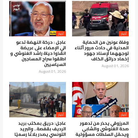
أخبار
أخبار
وفاة عونين من الحماية
عاجل : حركة النهضة تدعو
المدنية في حادث مرور أثناء
الي الإمضاء على عريضة
توجههما لإسناد جهود
انقذوا حياة راشد الغنوشي و
إخماد حرائق الكاف
اطلقوا سراح المساجين
السياسيين
August 01, 2026
August 01, 2026
أخبار
أخبار
المرزوقي يحذر من تدهور
عاجل: حريق بمكتب بريد
صحة الغنوشي والشابي
الرديف بقفصة.. والبريد
ويحمّل السلطات مسؤولية
التونسي يصدر بلاغًا رسميًا