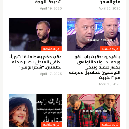
منع السفر!
شديدة اللهجة
April 19, 2026
April 23, 2026
فن و مشاهير
فن و مشاهير
بالفيديو : دقيت باب القبر
عقب حكم بسجنه لـ18 شهراً..
ورجعت".. وليد التونسي
لطفي العبدلي يكسر صمته
يكسر صمته ويبكي
بكلمتين: "شكراً تونس"
التونسيين بتفاصيل معركته
April 17, 2026
مع "الخبيث
April 18, 2026
فن و مشاهير
فن و مشاهير