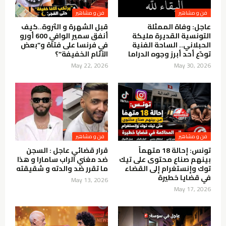
فن و مشاهير
فن و مشاهير
عاجل: وفاة الممثلة
قبل الشهرة و الثروة..كيف
التونسية القديرة مليكة
أنفق سمير الوافي 600 أورو
الحبلاني.. الساحة الفنية
في فرنسا على فتاة و”بعض
تودّع أحد أبرز وجوه الدراما
الآثام الخفيفة”؟
May 22, 2026
May 30, 2026
فن و مشاهير
فن و مشاهير
تونس: إحالة 18 متهماً
قرار قضائي عاجل : السجن
بينهم صناع محتوى على تيك
ضد مغني الراب سامارا و هذا
توك وإنستغرام إلى القضاء
ما تقرر ضد والدته و شقيقته
في قضايا خطيرة
May 13, 2026
May 17, 2026