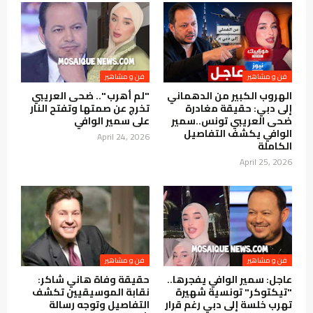
فن و مشاهير
فن و مشاهير
الهروب الكبير من الدهماني
"لم أهرب ".. ضحى العريبي
إلى دبي: حقيقة مغادرة
تخرج عن صمتها وتفتح النار
ضحى العريبي تونس..سمير
على سمير الوافي
الوافي يكشف التفاصيل
April 24, 2026
الكاملة
April 25, 2026
فن و مشاهير
فن و مشاهير
عاجل: سمير الوافي يفجرها..
حقيقة وفاة هاني شاكر:
"تيكتوكر" تونسية شهيرة
نقابة الموسيقيين تكشف
تهرب خلسة إلى دبي رغم قرار
التفاصيل وتوجه رسالة