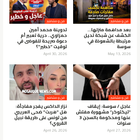
فن و مشاهير
فن و مشاهير
بعد مداهمة منزلها…
تدوينة محمد أمين
الكشف عن شبكة تحيل
حمزاوي.. حرية تعبير أم
مرتبطة بالشعوذة في
دعوة صريحة للفوضى في
سوسة
توقيت "خطير"؟
April 30, 2026
May 13, 2026
فن و مشاهير
فن و مشاهير
عاجل / سوسة: إيقاف
نزار الداكس يفجر مفاجأة:
“تيكتوكر” مشهورة مفتش
هل "هربت" ضحى العريبي
عنها ومحكومة بالسجن 3
من تونس على طريقة نبيل
سنوات
القروي؟
April 26, 2026
April 27, 2026