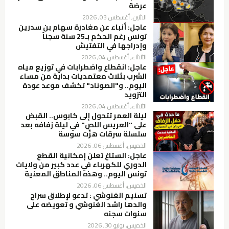
عرضة
الاثنين, أغسطس 03, 2026
عاجل: أنباء عن مغادرة سهام بن سدرين
تونس رغم الحكم بـ25 سنة سجناً
وإدراجها في التفتيش
الثلاثاء, أغسطس 04, 2026
عاجل: انقطاع واضطرابات في توزيع مياه
الشرب بثلاث معتمديات بداية من مساء
اليوم.. و"الصوناد" تكشف موعد عودة
التزويد
الثلاثاء, أغسطس 04, 2026
ليلة العمر تتحول إلى كابوس.. القبض
على "العريس اللص" في ليلة زفافه بعد
سلسلة سرقات هزّت سوسة
الخميس, أغسطس 06, 2026
عاجل: الستاغ تعلن إمكانية القطع
الدوري للكهرباء في عدد كبير من ولايات
تونس اليوم.. وهذه المناطق المعنية
الخميس, أغسطس 06, 2026
تسنيم الغنوشي : تدعو لإطلاق سراح
والدها راشد الغنوشي و تعويضه على
سنوات سجنه
الخميس, يوليو 30, 2026