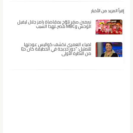
إقرأ المزيد من الأخبار
نيرمين صفر تلوّح بمقاضاة رامز جلال ليفيل
الوحش وMBC مصر..لهذا السبب
لمياء العمري تكشف كواليس عودتها
للتمثيل: “دور خديجة في الخطيفة كان حبًا
من النظرة الأولى