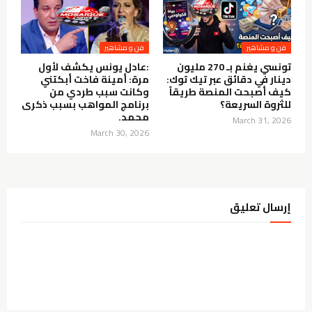
فن و مشاهير
فن و مشاهير
تونسي يغنم بـ 270 مليون
:عادل يونس يكشف لأول
دينار في دقائق عبر تيك توك:
مرة: أمينة فاخت أبكتني
كيف أصبحت المنصة طريقاً
وكانت سبب طردي من
للثروة السريعة؟
برنامج المواهب بسبب ذكرى
محمد.
March 31, 2026
March 30, 2026
إرسال تعليق