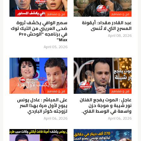
فن و مشاهير
فن و مشاهير
عبد القادر مقداد: أيقونة
سمير الوافي يكشف ثروة
المسرح التي لا تُنسى
ضحى العريبي من التيك توك
في برنامجه "الوحش Pro
April 08, 2026
Max"
April 05, 2026
فن و مشاهير
فن و مشاهير
عاجل : الموت يفجع الفنان
على المباشر : عادل يونس
نور شيبة و موجة حزن
يبوح لأول مرة بهذا السر
واسعة في الوسط الفني.
لزوجته كوثر الباردي
April 04, 2026
April 04, 2026