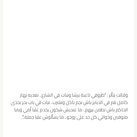
وقالت بتأثر : "ظروفي تاعبة برشا ونبات في الشارع.. نعديه نهار
كامل نلم في الدبابز باش نجم ناكل ونشرب.. نبات في باب بحر بحذی
الحاكم باش نطمن بيهم.. ما عنديش شكون يخدم عليا أمي وبابا
متوفين وخواتي كل حد على روحو.. ما يسألوش عليا جملة..".