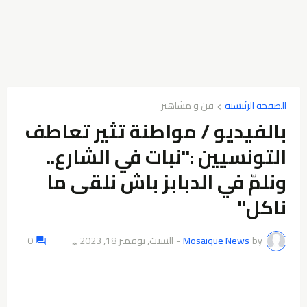
الصفحة الرئيسية
فن و مشاهير
بالفيديو / مواطنة تثير تعاطف
التونسيين :"نبات في الشارع..
ونلمّ في الدبابز باش نلقى ما
ناكل"
by
Mosaique News
-
السبت, نوفمبر 18, 2023
0
👁️