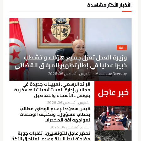
الأخبار الأكثر مشاهدة
أخبار
وزيرة العدل تعزل جميع هؤلاء و تشطب
خبيرًا عدليًا في إطار تطهير المرفق القضائي
by
Mosaique News
-
الخميس, أغسطس 06, 2026
الرائد الرسمي: تعيينات جديدة في
مجالس إدارة المستشفيات العسكرية
بتونس.. الأسماء والتفاصيل
الخميس, أغسطس 06, 2026
قيس سعيّد: الإعلام الوطني مطالب
بخطاب مسؤول.. وتكثيف الومضات
لمواجهة آفة المخدرات
الثلاثاء, أغسطس 04, 2026
تحذير عاجل للتونسيين.. تقلبات جوية
مفاجئة تبدأ الليلة وهذه المناطق الأكثر