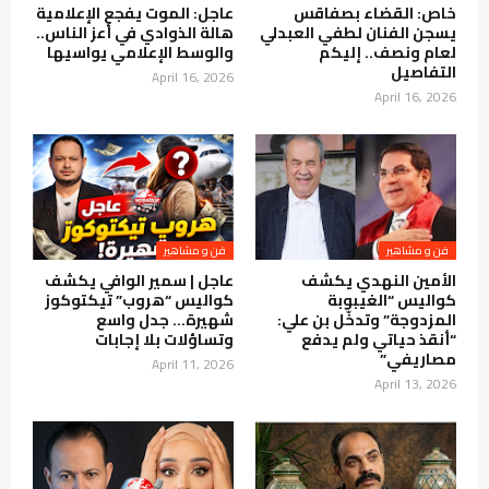
خاص: القضاء بصفاقس
عاجل: الموت يفجع الإعلامية
يسجن الفنان لطفي العبدلي
هالة الذوادي في أعز الناس..
لعام ونصف.. إليكم
والوسط الإعلامي يواسيها
التفاصيل
April 16, 2026
April 16, 2026
فن و مشاهير
فن و مشاهير
الأمين النهدي يكشف
عاجل | سمير الوافي يكشف
كواليس “الغيبوبة
كواليس “هروب” تيكتوكوز
المزدوجة” وتدخّل بن علي:
شهيرة… جدل واسع
“أنقذ حياتي ولم يدفع
وتساؤلات بلا إجابات
مصاريفي”
April 11, 2026
April 13, 2026