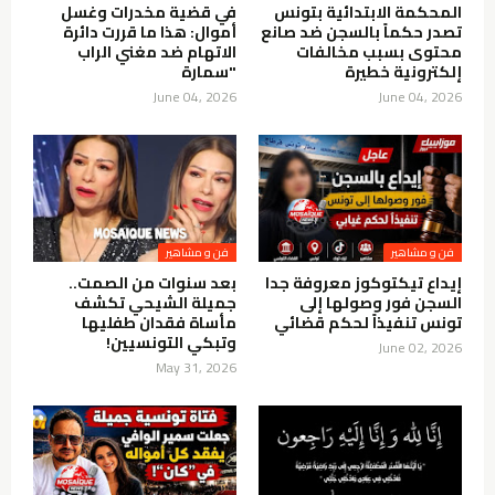
المحكمة الابتدائية بتونس
في قضية مخدرات وغسل
تصدر حكماً بالسجن ضد صانع
أموال: هذا ما قررت دائرة
محتوى بسبب مخالفات
الاتهام ضد مغني الراب
إلكترونية خطيرة
"سمارة
June 04, 2026
June 04, 2026
فن و مشاهير
فن و مشاهير
إيداع تيكتوكوز معروفة جدا
بعد سنوات من الصمت..
السجن فور وصولها إلى
جميلة الشيحي تكشف
تونس تنفيذاً لحكم قضائي
مأساة فقدان طفليها
وتبكي التونسيين!
June 02, 2026
May 31, 2026