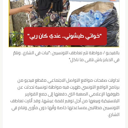
بالفيديو / مواطنة تثير تعاطف التونسيين :"نبات في الشارع.. ونلمّ
في الدبابز باش نلقى ما ناكل"
تداولت صفحات مواقع التواصل الاجتماعي مقطع فيديو من
برنامج الواقع التونسي ظهرت فيه مواطنة تونسية تحدثت عن
ظروفها الإعلامي الصعبة التي دفعتها إلى جمع القوارير
البلاستيكية وبيعها من أجل توفير لقمة عيشها، وقد أثارت تعاطف
التونسيين مطالبين بمساعدتها خاصة وأنها دون مأوى وتنام في
الشارع.