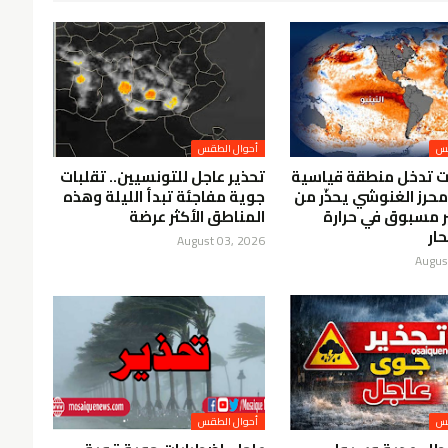
قس
أحوال الطقس
ت تدخل منطقة قياسية
تحذير عاجل للتونسيين.. تقلبات
محرز الغنوشي يحذّر من
جوية مفاجئة تبدأ الليلة وهذه
ير مسبوق في حرارة
المناطق الأكثر عرضة
ار
August 03, 2026
Augus
قس
أحوال الطقس