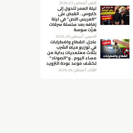
الاثنين, أغسطس 03, 2026
ليلة العمر تتحول إلى
كابوس.. القبض على
"العريس اللص" في ليلة
زفافه بعد سلسلة سرقات
هزّت سوسة
الخميس, أغسطس 06, 2026
عاجل: انقطاع واضطرابات
في توزيع مياه الشرب
بثلاث معتمديات بداية من
مساء اليوم.. و"الصوناد"
تكشف موعد عودة التزويد
الثلاثاء, أغسطس 04, 2026