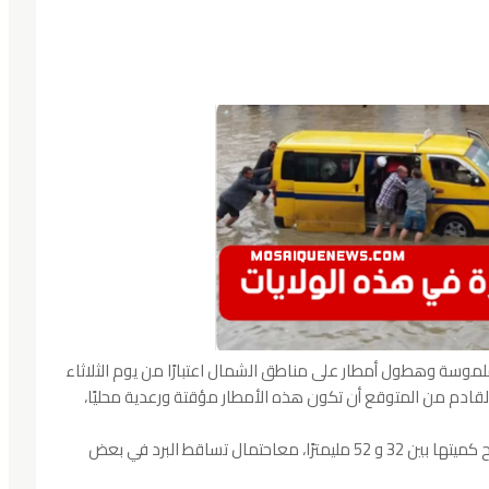
موسة وهطول أمطار على مناطق الشمال اعتبارًا من يوم الثلاثاء
خاصة في الشمال الغربي، حيثمن المتوقع أن تتراوح كميتها بين 32 و 52 مليمترًا، معاحتمال تساقط البرد في بعض