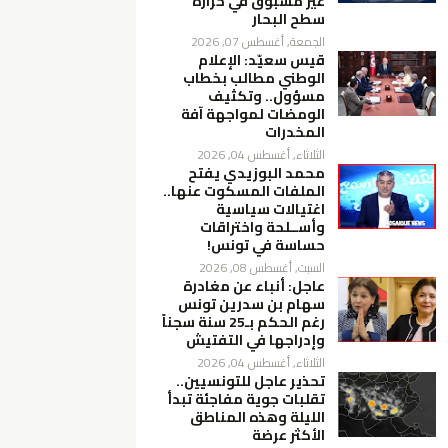
غير مسبوق في حرارة
سطح البحار
الجمعة, أغسطس 07, 2026
قيس سعيّد: الإعلام
الوطني مطالب بخطاب
مسؤول.. وتكثيف
الومضات لمواجهة آفة
المخدرات
الثلاثاء, أغسطس 04, 2026
محمد البوزيدي يفتح
الملفات المسكوت عنها..
اغتيالات سياسية
وأســلحة واختراقات
حساسة في تونس!
السبت, أغسطس 08, 2026
عاجل: أنباء عن مغادرة
سهام بن سدرين تونس
رغم الحكم بـ25 سنة سجناً
وإدراجها في التفتيش
الثلاثاء, أغسطس 04, 2026
تحذير عاجل للتونسيين..
تقلبات جوية مفاجئة تبدأ
الليلة وهذه المناطق
الأكثر عرضة