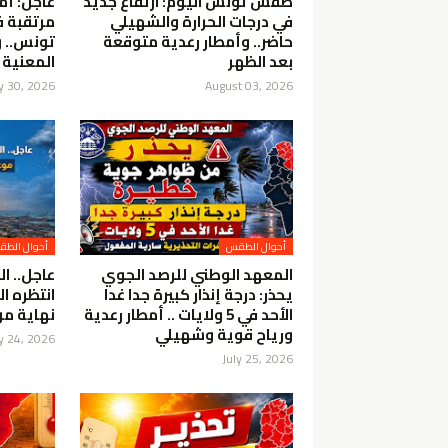
طقس تونس اليوم: ارتفاع جديد
عاجل: أم
في درجات الحرارة والشهيلي
حاضر.. وأمطار رعدية متوقعة
تونس.. و
بعد الظهر
المعنية
ly 30, 2026
August 03, 2026
أحوال الطقس
أحوال الط
المعهد الوطني للرصد الجوي
عاجل.. ال
يحذر: درجة إنذار كبيرة جدا غدا
انتظره ا
الأحد في 5 ولايات .. أمطار رعدية
نهاية موج
ورياح قوية وشهيلي
ly 24, 2026
July 25, 2026