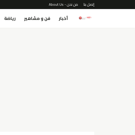
إتصل بنا
من نحن - About Us
أخبار
فن و مشاهير
رياضة