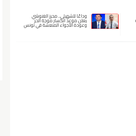
وداعًا للشهيلي.. محرز الغنوشي
رجة
يعلن موعد انكسار موجة الحر
وعودة الأجواء المنعشة في تونس