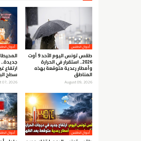
أحوال الطقس
أحوال الط
طقس تونس اليوم الأحد 9 أوت
المحيطا
2026.. استقرار في الحرارة
جديدة.. 
وأمطار رعدية متوقعة بهذه
ارتفاع غ
المناطق
سطح البح
t 07, 2026
August 09, 2026
أحوال الطقس
أحوال الط