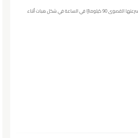
كما من المتوقع هبوب رياح قوية، حيث قد تتجاوز سرعتها القصوى 90 كيلومترًا في الساعة في شكل هبات أثناء