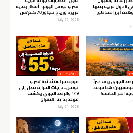
طار رعدية وسيول
عاجل: اضطرابات جوية قوية
مرتقبة في 8 دول عربية بينها
تضرب تونس اليوم.. أمطار رعدية
هذه أبرز المناطق
غزيرة ورياح تتجاوز 70 كلم/س
July 27, 2026
Ju
قس
أحوال الطقس
رصد الجوي يزف خبراً
موجة حر استثنائية تضرب
لتونسيون: هذا موعد
تونس.. درجات الحرارة تصل إلى
ة الحر الخانقة!
49° والرصد الجوي يكشف
موعد بداية الانفراج
Ju
July 21, 2026