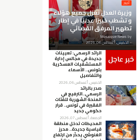
أخبار
وزيرة العدل تعزل جميع هؤلاء
و تشطب خبيرًا عدليًا في إطار
تطهير المرفق القضائي
Mosaique News
by
-
الخميس, أغسطس 06, 2026
الرائد الرسمي: تعيينات
جديدة في مجالس إدارة
المستشفيات العسكرية
بتونس.. الأسماء
والتفاصيل
الخميس, أغسطس 06, 2026
صدر بالرائد
الرسمي..الترفيع في
المنحة الشهرية للفئات
الفقيرة في تونس.. قرار
حكومي جديد
الجمعة, أغسطس 07, 2026
المحيطات تدخل منطقة
قياسية جديدة.. محرز
الغنوشي يحذّر من ارتفاع