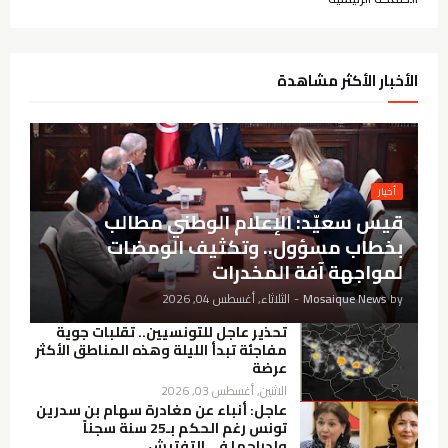
الأخبار الأكثر مشاهدة
أخيار
قيس سعيّد: الإعلام الوطني مطالب
بخطاب مسؤول.. وتكثيف الومضات
لمواجهة آفة المخدرات
by
Mosaique News
-
الثلاثاء, أغسطس 04, 2026
تحذير عاجل للتونسيين.. تقلبات جوية
مفاجئة تبدأ الليلة وهذه المناطق الأكثر
عرضة
الاثنين, أغسطس 03, 2026
عاجل: أنباء عن مغادرة سهام بن سدرين
تونس رغم الحكم بـ25 سنة سجناً
وإدراجها في التفتيش