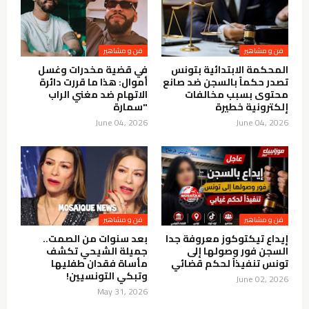
فن و مشاهير
فن و مشاهير
المحكمة الابتدائية بتونس
في قضية مخدرات وغسل
تصدر حكماً بالسجن ضد صانع
أموال: هذا ما قررت دائرة
محتوى بسبب مخالفات
الاتهام ضد مغني الراب
إلكترونية خطيرة
"سمارة
June 04, 2026
June 04, 2026
فن و مشاهير
فن و مشاهير
إيداع تيكتوكوز معروفة جدا
بعد سنوات من الصمت..
السجن فور وصولها إلى
جميلة الشيحي تكشف
تونس تنفيذاً لحكم قضائي
مأساة فقدان طفليها
وتبكي التونسيين!
June 02, 2026
May 31, 2026