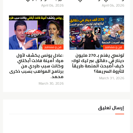
April 04, 2026
April 04, 2026
فن و مشاهير
فن و مشاهير
تونسي يغنم بـ 270 مليون
:عادل يونس يكشف لأول
دينار في دقائق عبر تيك توك:
مرة: أمينة فاخت أبكتني
كيف أصبحت المنصة طريقاً
وكانت سبب طردي من
للثروة السريعة؟
برنامج المواهب بسبب ذكرى
محمد.
March 31, 2026
March 30, 2026
إرسال تعليق