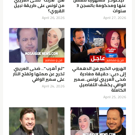
“تيكتوكر” مشهورة مفتش
هل "هربت" ضحى العريبي
عنها ومحكومة بالسجن 3
من تونس على طريقة نبيل
سنوات
القروي؟
April 26, 2026
April 27, 2026
فن و مشاهير
فن و مشاهير
الهروب الكبير من الدهماني
"لم أهرب ".. ضحى العريبي
إلى دبي: حقيقة مغادرة
تخرج عن صمتها وتفتح النار
ضحى العريبي تونس..سمير
على سمير الوافي
الوافي يكشف التفاصيل
April 24, 2026
الكاملة
April 25, 2026