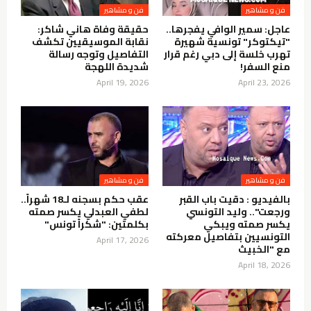
فن و مشاهير
فن و مشاهير
عاجل: سمير الوافي يفجرها..
حقيقة وفاة هاني شاكر:
"تيكتوكر" تونسية شهيرة
نقابة الموسيقيين تكشف
تهرب خلسة إلى دبي رغم قرار
التفاصيل وتوجه رسالة
منع السفر!
شديدة اللهجة
April 19, 2026
April 23, 2026
فن و مشاهير
فن و مشاهير
بالفيديو : دقيت باب القبر
عقب حكم بسجنه لـ18 شهراً..
ورجعت".. وليد التونسي
لطفي العبدلي يكسر صمته
يكسر صمته ويبكي
بكلمتين: "شكراً تونس"
التونسيين بتفاصيل معركته
April 17, 2026
مع "الخبيث
April 18, 2026