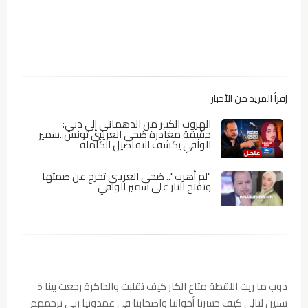
إقرأ المزيد من الأخبار
الهروب الكبير من الدهماني إلى دبي:
حقيقة مغادرة ضحى العريبي تونس..سمير
الوافي يكشف التفاصيل الكاملة
"لم أهرب ".. ضحى العريبي تخرج عن صمتها
وتفتح النار على سمير الوافي
دوب ما ريت اللقطة متاع الكار كيف تقلبت والذاكرة رجعت بينا 5
سنين لتالي كيف خسرنا أخواتنا واصحابنا في عمدونيا ربي ترحمهم