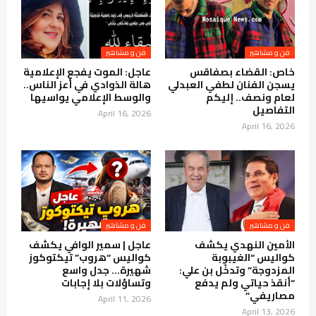
فن و مشاهير
فن و مشاهير
خاص: القضاء بصفاقس
عاجل: الموت يفجع الإعلامية
يسجن الفنان لطفي العبدلي
هالة الذوادي في أعز الناس..
لعام ونصف.. إليكم
والوسط الإعلامي يواسيها
التفاصيل
April 16, 2026
April 16, 2026
فن و مشاهير
فن و مشاهير
الأمين النهدي يكشف
عاجل | سمير الوافي يكشف
كواليس “الغيبوبة
كواليس “هروب” تيكتوكوز
المزدوجة” وتدخّل بن علي:
شهيرة… جدل واسع
“أنقذ حياتي ولم يدفع
وتساؤلات بلا إجابات
مصاريفي”
April 11, 2026
April 13, 2026