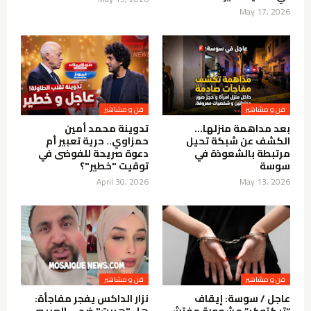
May 17, 2026
فن و مشاهير
فن و مشاهير
بعد مداهمة منزلها…
تدوينة محمد أمين
الكشف عن شبكة تحيل
حمزاوي.. حرية تعبير أم
مرتبطة بالشعوذة في
دعوة صريحة للفوضى في
سوسة
توقيت "خطير"؟
April 30, 2026
May 13, 2026
فن و مشاهير
فن و مشاهير
عاجل / سوسة: إيقاف
نزار الداكس يفجر مفاجأة: