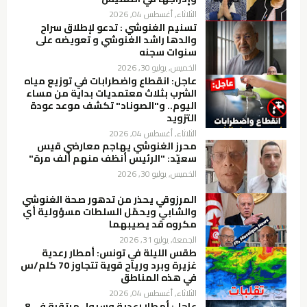
الثلاثاء, أغسطس 04, 2026
تسنيم الغنوشي : تدعو لإطلاق سراح
والدها راشد الغنوشي و تعويضه على
سنوات سجنه
الخميس, يوليو 30, 2026
عاجل: انقطاع واضطرابات في توزيع مياه
الشرب بثلاث معتمديات بداية من مساء
اليوم.. و"الصوناد" تكشف موعد عودة
التزويد
الثلاثاء, أغسطس 04, 2026
محرز الغنوشي يهاجم معارضي قيس
سعيّد: "الرئيس أنظف منهم ألف مرة"
الخميس, يوليو 30, 2026
المرزوقي يحذر من تدهور صحة الغنوشي
والشابي ويحمّل السلطات مسؤولية أي
مكروه قد يصيبهما
الجمعة, يوليو 31, 2026
طقس الليلة في تونس: أمطار رعدية
غزيرة وبرد ورياح قوية تتجاوز 70 كلم/س
في هذه المناطق
الثلاثاء, أغسطس 04, 2026
عاجل: أمطار رعدية وسيول مرتقبة في 8