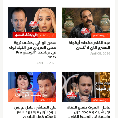
فن و مشاهير
فن و مشاهير
عبد القادر مقداد: أيقونة
سمير الوافي يكشف ثروة
المسرح التي لا تُنسى
ضحى العريبي من التيك توك
في برنامجه "الوحش Pro
April 08, 2026
Max"
April 05, 2026
فن و مشاهير
فن و مشاهير
عاجل : الموت يفجع الفنان
على المباشر : عادل يونس
نور شيبة و موجة حزن
يبوح لأول مرة بهذا السر
واسعة في الوسط الفني.
لزوجته كوثر الباردي