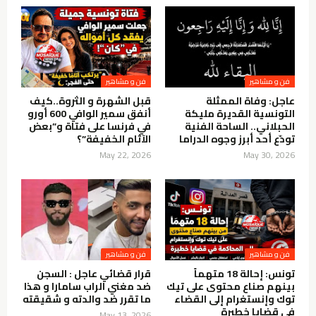
فن و مشاهير
فن و مشاهير
عاجل: وفاة الممثلة
قبل الشهرة و الثروة..كيف
التونسية القديرة مليكة
أنفق سمير الوافي 600 أورو
الحبلاني.. الساحة الفنية
في فرنسا على فتاة و”بعض
تودّع أحد أبرز وجوه الدراما
الآثام الخفيفة”؟
May 22, 2026
May 30, 2026
فن و مشاهير
فن و مشاهير
تونس: إحالة 18 متهماً
قرار قضائي عاجل : السجن
بينهم صناع محتوى على تيك
ضد مغني الراب سامارا و هذا
توك وإنستغرام إلى القضاء
ما تقرر ضد والدته و شقيقته
في قضايا خطيرة
May 13, 2026