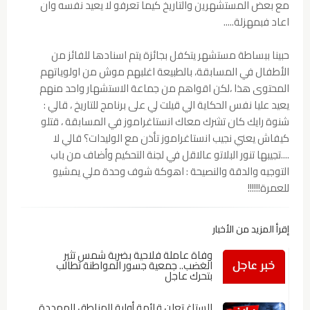
مع بعض المستشهرين والتاريخ كيما تعرفو لا يعيد نفسه وان
اعاد فبمهزلة.....
حبينا ببساطة مستشهر يتكفل بجائزة يتم اسنادها للفائز من
الأطفال في المسابقة، بالطبيعة اغلبهم موش من اولوياتهم
المحتوى هذا ،لكن اقواهم من جماعة الاستشهار واحد منهم
يعيد عليا نفس الحكاية الي قيلت لي على برنامج للتاريخ ، قالي :
شنوة رايك كان تشرك معاك انستاغراموز في المسابقة ، قتلو
كيفاش يعني نجيب انستاغراموز تأذن مع الوليدات؟ قالي لا
....تجيبها تنور البلاتو عالاقل في لجنة التحكيم وأضاف من باب
التوجيه والدقة والنصيحة : اهوكة شوف وحدة ملي يمشيو
للعمرة!!!!!!
إقرأ المزيد من الأخبار
وفاة عاملة فلاحية بضربة شمس تثير
الغضب.. جمعية جسور المواطنة تطالب
بتحرك عاجل
الستاغ تعلن قائمة أولية للمناطق المهددة