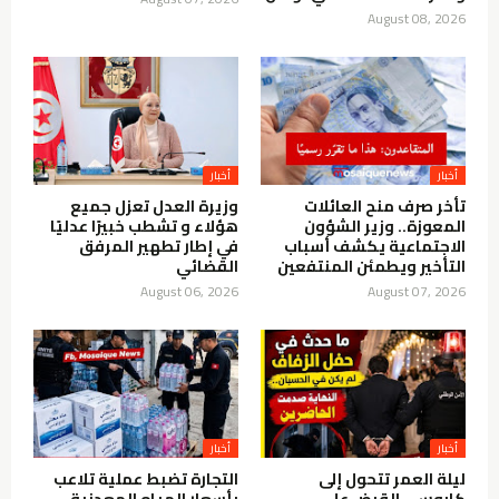
August 08, 2026
أخبار
أخبار
تأخر صرف منح العائلات
وزيرة العدل تعزل جميع
المعوزة.. وزير الشؤون
هؤلاء و تشطب خبيرًا عدليًا
الاجتماعية يكشف أسباب
في إطار تطهير المرفق
التأخير ويطمئن المنتفعين
القضائي
August 06, 2026
August 07, 2026
أخبار
أخبار
ليلة العمر تتحول إلى
التجارة تضبط عملية تلاعب