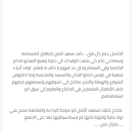
الحاصل ،رغم كل شي ....كنت سعيد البارح بانطلاق المسابقة
وسعادتي اكبر كي شفت الوليدات الي جاونا وهزو الميكرو قدام
الكاميرا وفي المباشر وحتى حد فيهم لا خاف لا تلعثم ، اولاد أحياء
شعبية في تونس اختارو الاذان والمسجد والمدرسة وما اختاروش
الشوارع والهملة والحجر، نماذج كي تشوفهم وتسمعهم كيفهم
كيف الأطفال المتميزين في الاختراع والعلوم الي سبق انو
استضفناهم،
نماذج تخليك تستعيد الأمل انو موجة الرداءة والتفاهة صحيح هي
توة عالية وقوية لكنها لم تبسط سيطرتها بعد على الجميع
......مازال امل .....