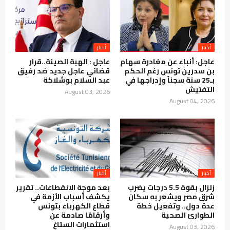
أخبار
أخبار
عاجل: أنباء عن مغادرة سهام
عاجل : الهبة الصينة..قرار
بن سدرين تونس رغم الحكم
قضائي عاجل جديد ضد رفيق
بـ25 سنة سجناً وإدراجها في
عبد السلام بوشلاكة
التفتيش
August 03, 2026
August 04, 2026
أخبار
أخبار
زلزال بقوة 5.5 درجات يضرب
بعد موجة الانقطاعات.. تقرير
شرق مصر ويشعر به سكان
يكشف أسباب الأزمة في
عدة دول.. وتفعيل خطة
قطاع الكهرباء بتونس
الطوارئ الصحية
وأرقامًا صادمة عن
استثمارات الستاغ
August 03, 2026