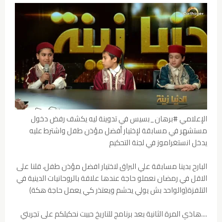
الإعلامي #برهان_بسيس في تدوينة ليه يكشف رفض دخول
مستشهر في مسابقة لإختيار أفضل مؤذن طفل واشترط عليه
يدخل انستغراموز في لجنة التحكيم
البارح بدينا مسابقة علي البراق لاختيار افضل مؤذن طفل، قلنا على
الاقل في رمضان نعملو حاجة عندها علاقة بالروحانيات الدينية في
التلفزة(والواحد بش يولي يحشم ويعتذر كي يعمل حاجة هكة)
....هاذي المرة الثانية بعد برنامج للتاريخ حبيت نحكيلكم على تجربتي