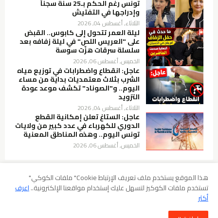
تونس رغم الحكم بـ25 سنة سجناً
وإدراجها في التفتيش
الثلاثاء, أغسطس 04, 2026
ليلة العمر تتحول إلى كابوس.. القبض
على "العريس اللص" في ليلة زفافه بعد
سلسلة سرقات هزّت سوسة
الخميس, أغسطس 06, 2026
عاجل: انقطاع واضطرابات في توزيع مياه
الشرب بثلاث معتمديات بداية من مساء
اليوم.. و"الصوناد" تكشف موعد عودة
التزويد
الثلاثاء, أغسطس 04, 2026
عاجل: الستاغ تعلن إمكانية القطع
الدوري للكهرباء في عدد كبير من ولايات
تونس اليوم.. وهذه المناطق المعنية
الخميس, أغسطس 06, 2026
هذا الموقع يستخدم ملف تعريف الإرتباط Cookie" ملفات الكوكي"
تستخدم ملفات الكوكيز لتسهل عليك إستخدام مواقعنا الإلكترونية..
اعرف
سياسة الخصوصية
شروط الإستخدام
إخلاء المسؤولية
أكثر
سياسة ملفات الارتباط (Cookies)
سياسة حقوق الطبع والنشر DMCA