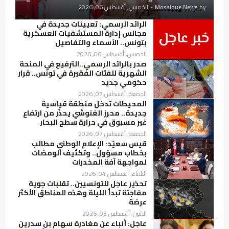
by
Mosaique News
-
الخميس, أغسطس 06, 2026
الرائد الرسمي: تعيينات جديدة في
مجالس إدارة المستشفيات العسكرية
بتونس.. الأسماء والتفاصيل
الخميس, أغسطس 06, 2026
صدر بالرائد الرسمي..الترفيع في المنحة
الشهرية للفئات الفقيرة في تونس.. قرار
حكومي جديد
الجمعة, أغسطس 07, 2026
المحيطات تدخل منطقة قياسية
جديدة.. محرز الغنوشي يحذّر من ارتفاع
غير مسبوق في حرارة سطح البحار
الجمعة, أغسطس 07, 2026
قيس سعيّد: الإعلام الوطني مطالب
بخطاب مسؤول.. وتكثيف الومضات
لمواجهة آفة المخدرات
الثلاثاء, أغسطس 04, 2026
تحذير عاجل للتونسيين.. تقلبات جوية
مفاجئة تبدأ الليلة وهذه المناطق الأكثر
عرضة
الاثنين, أغسطس 03, 2026
عاجل: أنباء عن مغادرة سهام بن سدرين