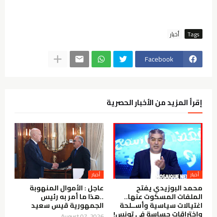
Tags
أخبار
Facebook
إقرأ المزيد من الأخبار الحصرية
أخبار
أخبار
محمد البوزيدي يفتح
عاجل : الأموال المنهوبة
الملفات المسكوت عنها..
..هذا ما أمر به رئيس
اغتيالات سياسية وأســلحة
الجمهورية قيس سعيد
واختراقات حساسة في تونس!
August 07, 2026