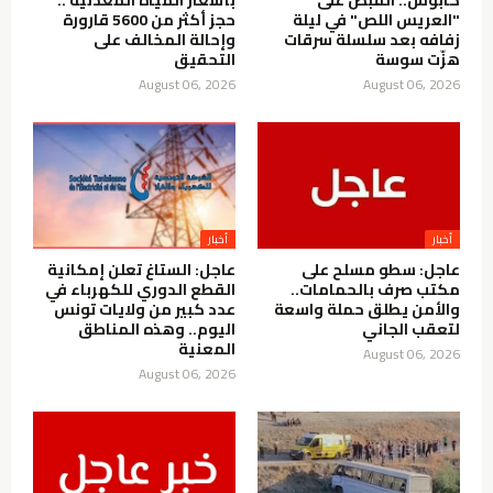
كابوس.. القبض على
بأسعار المياه المعدنية ..
"العريس اللص" في ليلة
حجز أكثر من 5600 قارورة
زفافه بعد سلسلة سرقات
وإحالة المخالف على
هزّت سوسة
التحقيق
August 06, 2026
August 06, 2026
أخبار
أخبار
عاجل: سطو مسلح على
عاجل: الستاغ تعلن إمكانية
مكتب صرف بالحمامات..
القطع الدوري للكهرباء في
والأمن يطلق حملة واسعة
عدد كبير من ولايات تونس
لتعقب الجاني
اليوم.. وهذه المناطق
المعنية
August 06, 2026
August 06, 2026