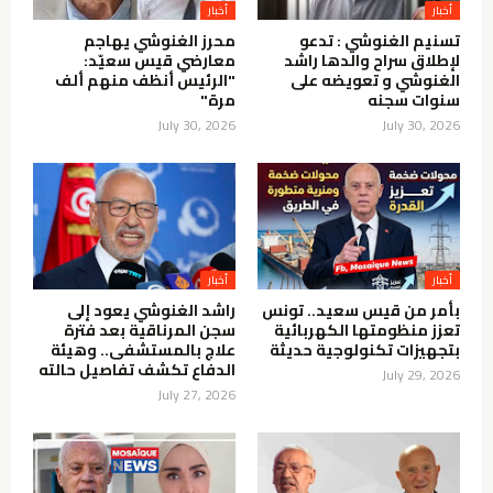
أخبار
أخبار
تسنيم الغنوشي : تدعو
محرز الغنوشي يهاجم
لإطلاق سراح والدها راشد
معارضي قيس سعيّد:
الغنوشي و تعويضه على
"الرئيس أنظف منهم ألف
سنوات سجنه
مرة"
July 30, 2026
July 30, 2026
أخبار
أخبار
بأمر من قيس سعيد.. تونس
راشد الغنوشي يعود إلى
تعزز منظومتها الكهربائية
سجن المرناقية بعد فترة
بتجهيزات تكنولوجية حديثة
علاج بالمستشفى.. وهيئة
الدفاع تكشف تفاصيل حالته
July 29, 2026
July 27, 2026