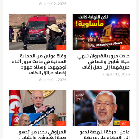
August 02, 2026
أخبار
أخبار
حادث مرور بالقيروان يُنهي
وفاة عونين من الحماية
حياة شابين وهما في
المدنية في حادث مرور أثناء
طريقهما إلى حفل زفاف
توجههما لإسناد جهود
إخماد حرائق الكاف
August 02, 2026
August 01, 2026
أخبار
أخبار
عاجل : حركة النهضة تدعو
المرزوقي يحذر من تدهور
الي الإمضاء على عريضة
صحة الغنوشي والشابي