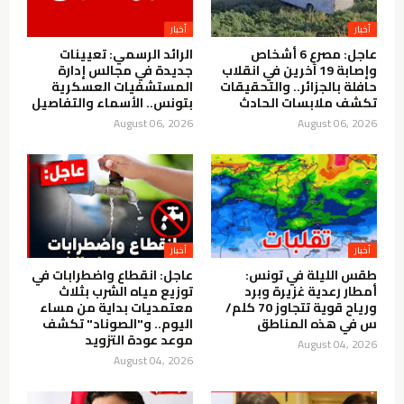
أخبار
أخبار
عاجل: مصرع 6 أشخاص
الرائد الرسمي: تعيينات
وإصابة 19 آخرين في انقلاب
جديدة في مجالس إدارة
حافلة بالجزائر.. والتحقيقات
المستشفيات العسكرية
تكشف ملابسات الحادث
بتونس.. الأسماء والتفاصيل
August 06, 2026
August 06, 2026
أخبار
أخبار
طقس الليلة في تونس:
عاجل: انقطاع واضطرابات في
أمطار رعدية غزيرة وبرد
توزيع مياه الشرب بثلاث
ورياح قوية تتجاوز 70 كلم/
معتمديات بداية من مساء
س في هذه المناطق
اليوم.. و"الصوناد" تكشف
موعد عودة التزويد
August 04, 2026
August 04, 2026