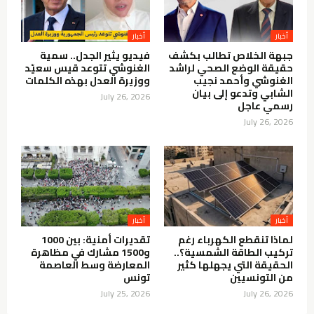
أخبار
أخبار
جبهة الخلاص تطالب بكشف
فيديو يثير الجدل.. سمية
حقيقة الوضع الصحي لراشد
الغنوشي تتوعد قيس سعيّد
الغنوشي وأحمد نجيب
ووزيرة العدل بهذه الكلمات
الشابي وتدعو إلى بيان
July 26, 2026
رسمي عاجل
July 26, 2026
أخبار
أخبار
لماذا تنقطع الكهرباء رغم
تقديرات أمنية: بين 1000
تركيب الطاقة الشمسية؟..
و1500 مشارك في مظاهرة
الحقيقة التي يجهلها كثير
المعارضة وسط العاصمة
من التونسيين
تونس
July 25, 2026
July 26, 2026