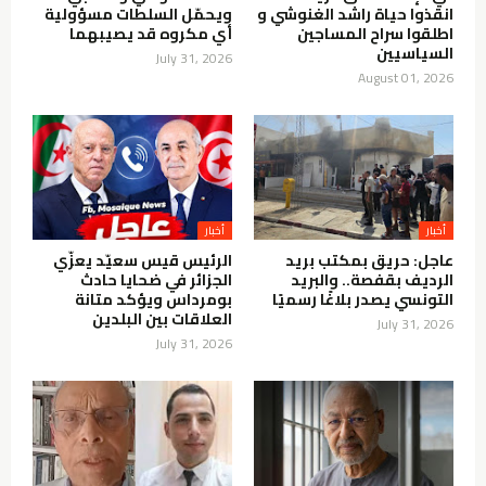
انقذوا حياة راشد الغنوشي و
ويحمّل السلطات مسؤولية
اطلقوا سراح المساجين
أي مكروه قد يصيبهما
السياسيين
July 31, 2026
August 01, 2026
أخبار
أخبار
عاجل: حريق بمكتب بريد
الرئيس قيس سعيّد يعزّي
الرديف بقفصة.. والبريد
الجزائر في ضحايا حادث
التونسي يصدر بلاغًا رسميًا
بومرداس ويؤكد متانة
العلاقات بين البلدين
July 31, 2026
July 31, 2026