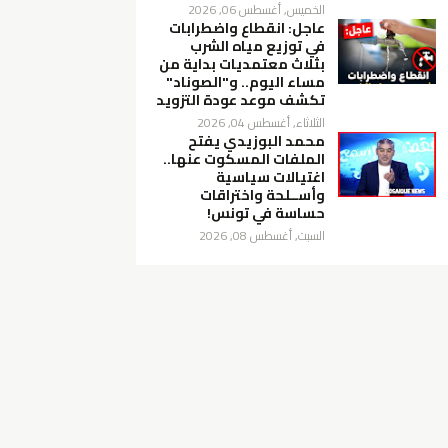
الخميس, أغسطس 06, 2026
عاجل: انقطاع واضطرابات
في توزيع مياه الشرب
بثلاث معتمديات بداية من
مساء اليوم.. و"الصوناد"
تكشف موعد عودة التزويد
الثلاثاء, أغسطس 04, 2026
محمد البوزيدي يفتح
الملفات المسكوت عنها..
اغتيالات سياسية
وأســلحة واختراقات
حساسة في تونس!
السبت, أغسطس 08, 2026