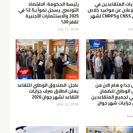
ات المتقاعدين في
رئيسة الحكومة: الاقتصاد
إعلان عن مواعيد خلاص
التونسي يسجل نمواً بـ2.5% في
منخرطي CNSS وCNRPS لشهر
2025 والاستثمارات الأجنبية
تقفز 30%
July 11, 2026
Ju
إقتصاد
 جدا و هام الان من
عاجل: الصندوق الوطني للتقاعد
 الوطني للضمان
يعلن انطلاق صرف جرايات
ي لجميع المتقاعدين
التقاعد لشهر جوان 2026
رايات شهر جوان
June 22, 2026
Jun