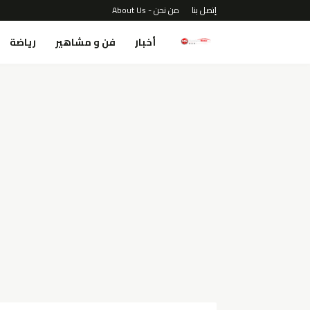
إتصل بنا
من نحن - About Us
أخبار
فن و مشاهير
رياضة