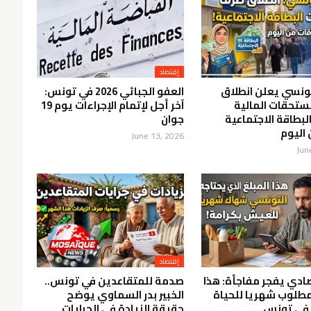
إقتصاد
لتونسي يعلن انطلاق
العفو الجبائي 2026 في تونس:
ستحقات المالية
آخر أجل لإتمام الإجراءات يوم 19
لبطاقة الاجتماعية
جوان
 اليوم
June 13, 2026
Jun
إقتصاد
صادي يفجر مفاجأة: هذا
صدمة للمتقاعدين في تونس..
مطلوب شهريا للحياة
الخبير بدر السماوي يوضح
 في تونس
حقيقة الزيادة في الجرايات