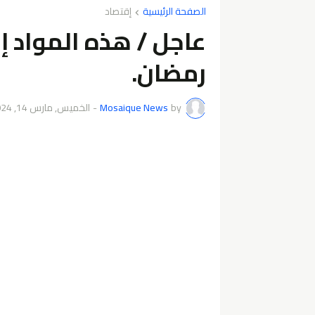
الصفحة الرئيسية
إقتصاد
عاجل / هذه المواد 
رمضان.
by
Mosaique News
-
الخميس, مارس 14, 2024