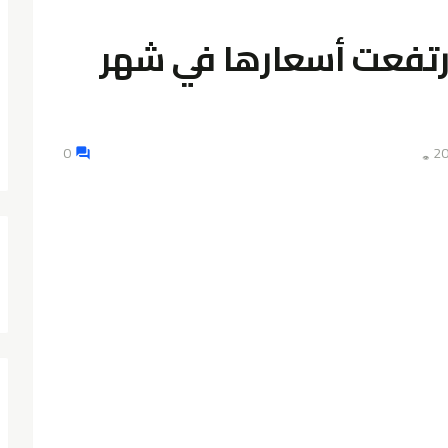
إرتفعت أسعارها في شهر
0
👁️