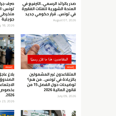
صدر بالرائد الرسمي..الترفيع في
صرف جراي
المنحة الشهرية للفئات الفقيرة
تونس: ال
في تونس.. قرار حكومي جديد
جويلية
August 07, 2026
ly 18, 2026
إقتصاد
إقتصاد
المتقاعدون غير المشمولين
بلاغ عاجل
بالزيادة في تونس.. من هم؟
الصندوق
توضيحات حول الفصل 15 من
الاجتماع
قانون المالية 2026
بخصوص ج
2026.
July 09, 2026
e 23, 2026