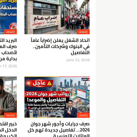
إقتصاد
إقتصاد
اتحاد الشغل يعلن إضراباً عاماً
البريد ا
في البنوك وشركات التأمين..
صرف الم
التفاصيل
لأصحاب ا
بداية من
June 22, 2026
e 17, 2026
إقتصاد
إقتصاد
صرف جرايات وأجور شهر جوان
خبير اقت
2026… تفاصيل جديدة تهم كل
الدخل ال
العائلات التونسية
الكريمة