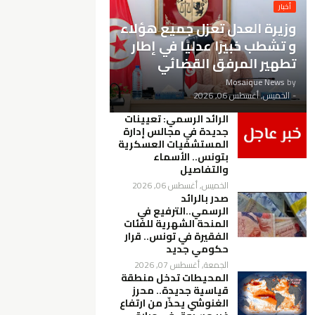
أخبار
وزيرة العدل تعزل جميع هؤلاء
و تشطب خبيرًا عدليًا في إطار
تطهير المرفق القضائي
Mosaique News
by
-
الخميس, أغسطس 06, 2026
الرائد الرسمي: تعيينات
جديدة في مجالس إدارة
المستشفيات العسكرية
بتونس.. الأسماء
والتفاصيل
الخميس, أغسطس 06, 2026
صدر بالرائد
الرسمي..الترفيع في
المنحة الشهرية للفئات
الفقيرة في تونس.. قرار
حكومي جديد
الجمعة, أغسطس 07, 2026
المحيطات تدخل منطقة
قياسية جديدة.. محرز
الغنوشي يحذّر من ارتفاع