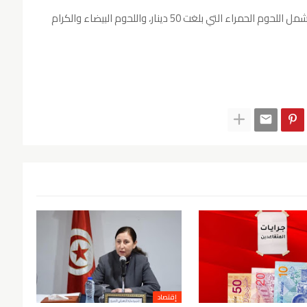
وقال في تصريح لإذاعة "موزاييك": "ارتفاع الأسعار شمل اللحوم الحمراء التي بلغت 50 دينار، واللحوم البيضاء والكرام
إقتصاد