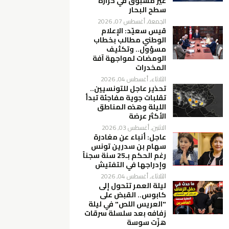
غير مسبوق في حرارة
سطح البحار
الجمعة, أغسطس 07, 2026
قيس سعيّد: الإعلام
الوطني مطالب بخطاب
مسؤول.. وتكثيف
الومضات لمواجهة آفة
المخدرات
الثلاثاء, أغسطس 04, 2026
تحذير عاجل للتونسيين..
تقلبات جوية مفاجئة تبدأ
الليلة وهذه المناطق
الأكثر عرضة
الاثنين, أغسطس 03, 2026
عاجل: أنباء عن مغادرة
سهام بن سدرين تونس
رغم الحكم بـ25 سنة سجناً
وإدراجها في التفتيش
الثلاثاء, أغسطس 04, 2026
ليلة العمر تتحول إلى
كابوس.. القبض على
"العريس اللص" في ليلة
زفافه بعد سلسلة سرقات
هزّت سوسة