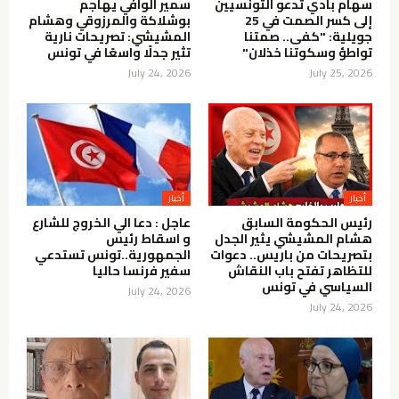
سهام بادي تدعو التونسيين
سمير الوافي يهاجم
إلى كسر الصمت في 25
بوشلاكة والمرزوقي وهشام
جويلية: "كفى.. صمتنا
المشيشي: تصريحات نارية
تواطؤ وسكوتنا خذلان"
تثير جدلًا واسعًا في تونس
July 24, 2026
July 25, 2026
أخبار
أخبار
رئيس الحكومة السابق
عاجل : دعا الي الخروج للشارع
هشام المشيشي يثير الجدل
و اسقاط رئيس
بتصريحات من باريس.. دعوات
الجمهورية..تونس تستدعي
للتظاهر تفتح باب النقاش
سفير فرنسا حاليا
السياسي في تونس
July 24, 2026
July 24, 2026