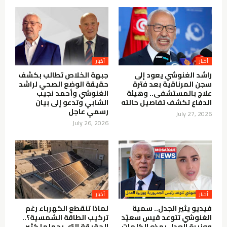
أخبار
أخبار
راشد الغنوشي يعود إلى
جبهة الخلاص تطالب بكشف
سجن المرناقية بعد فترة
حقيقة الوضع الصحي لراشد
علاج بالمستشفى.. وهيئة
الغنوشي وأحمد نجيب
الدفاع تكشف تفاصيل حالته
الشابي وتدعو إلى بيان
رسمي عاجل
July 27, 2026
July 26, 2026
أخبار
أخبار
فيديو يثير الجدل.. سمية
لماذا تنقطع الكهرباء رغم
الغنوشي تتوعد قيس سعيّد
تركيب الطاقة الشمسية؟..
ووزيرة العدل بهذه الكلمات
الحقيقة التي يجهلها كثير