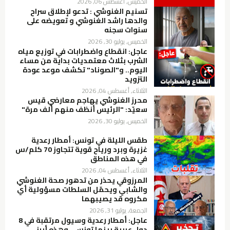
الخميس, أغسطس 06, 2026
تسنيم الغنوشي : تدعو لإطلاق سراح
والدها راشد الغنوشي و تعويضه على
سنوات سجنه
الخميس, يوليو 30, 2026
عاجل: انقطاع واضطرابات في توزيع مياه
الشرب بثلاث معتمديات بداية من مساء
اليوم.. و"الصوناد" تكشف موعد عودة
التزويد
الثلاثاء, أغسطس 04, 2026
محرز الغنوشي يهاجم معارضي قيس
سعيّد: "الرئيس أنظف منهم ألف مرة"
الخميس, يوليو 30, 2026
طقس الليلة في تونس: أمطار رعدية
غزيرة وبرد ورياح قوية تتجاوز 70 كلم/س
في هذه المناطق
الثلاثاء, أغسطس 04, 2026
المرزوقي يحذر من تدهور صحة الغنوشي
والشابي ويحمّل السلطات مسؤولية أي
مكروه قد يصيبهما
الجمعة, يوليو 31, 2026
عاجل: أمطار رعدية وسيول مرتقبة في 8
دول عربية بينها تونس.. وهذه أبرز