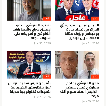
أخبار
أخبار
الرئيس قيس سعيّد يعزّي
تسنيم الغنوشي : تدعو
الجزائر في ضحايا حادث
لإطلاق سراح والدها راشد
بومرداس ويؤكد متانة
الغنوشي و تعويضه على
العلاقات بين البلدين
سنوات سجنه
July 30, 2026
July 31, 2026
أخبار
أخبار
محرز الغنوشي يهاجم
بأمر من قيس سعيد.. تونس
معارضي قيس سعيّد:
تعزز منظومتها الكهربائية
"الرئيس أنظف منهم ألف
بتجهيزات تكنولوجية حديثة
مرة"
July 29, 2026
July 30, 2026