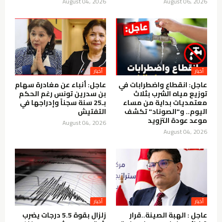
August 04, 2026
August 06, 2026
أخبار
أخبار
عاجل: انقطاع واضطرابات في
عاجل: أنباء عن مغادرة سهام
توزيع مياه الشرب بثلاث
بن سدرين تونس رغم الحكم
معتمديات بداية من مساء
بـ25 سنة سجناً وإدراجها في
اليوم.. و"الصوناد" تكشف
التفتيش
موعد عودة التزويد
August 04, 2026
August 04, 2026
أخبار
أخبار
عاجل : الهبة الصينة..قرار
زلزال بقوة 5.5 درجات يضرب