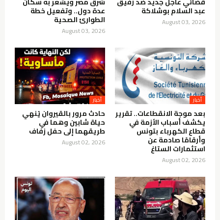
قضائي عاجل جديد ضد رفيق
شرق مصر ويشعر به سكان
عبد السلام بوشلاكة
عدة دول.. وتفعيل خطة
الطوارئ الصحية
August 03, 2026
August 03, 2026
أخبار
أخبار
بعد موجة الانقطاعات.. تقرير
حادث مرور بالقيروان يُنهي
يكشف أسباب الأزمة في
حياة شابين وهما في
قطاع الكهرباء بتونس
طريقهما إلى حفل زفاف
وأرقامًا صادمة عن
August 02, 2026
استثمارات الستاغ
August 02, 2026