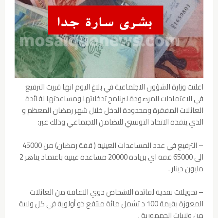
اعلنت وزارة الشؤون الاجتماعية في بلاغ اليوم انها قررت الترفيع
في الاعتمادات المرصودة لبرنامج تدخلاتها ومساعدتها لفائدة
العائلات المفقرة ومحدودة الدخل خلال شهر رمضان المعظم و
الذي ينفذه الاتحاد التونسي للتضامن الاجتماعي وذلك عبر:
– الترفيع في عدد المساعدات العينية ( قفة رمضان) من 45000
الى 65000 قفة اي بزيادة 20000 مساعدة عينية باعتماد يناهز 2
مليون دينار .
– تحويلات نقدية لفائدة الاشخاص ذوي الاعاقة من العائلات
المعوزة بقيمة 100 د تشمل مائة منتفع ذو أولوية في كل ولاية
من ولايات الجمهورية .