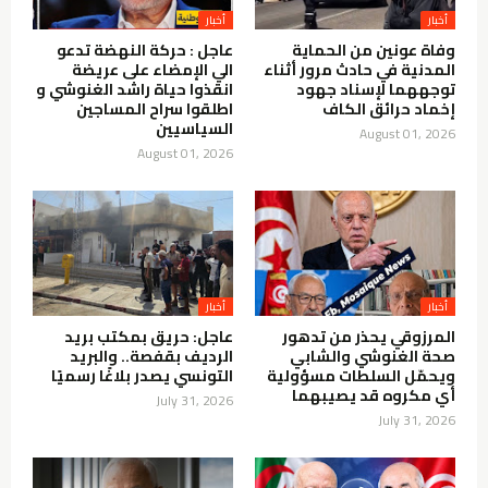
أخبار
أخبار
وفاة عونين من الحماية
عاجل : حركة النهضة تدعو
المدنية في حادث مرور أثناء
الي الإمضاء على عريضة
توجههما لإسناد جهود
انقذوا حياة راشد الغنوشي و
إخماد حرائق الكاف
اطلقوا سراح المساجين
السياسيين
August 01, 2026
August 01, 2026
أخبار
أخبار
المرزوقي يحذر من تدهور
عاجل: حريق بمكتب بريد
صحة الغنوشي والشابي
الرديف بقفصة.. والبريد
ويحمّل السلطات مسؤولية
التونسي يصدر بلاغًا رسميًا
أي مكروه قد يصيبهما
July 31, 2026
July 31, 2026