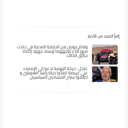
إقرأ المزيد من الأخبار
وفاة عونين من الحماية المدنية في حادث
مرور أثناء توجههما لإسناد جهود إخماد
حرائق الكاف
عاجل : حركة النهضة تدعو الي الإمضاء
على عريضة انقذوا حياة راشد الغنوشي و
اطلقوا سراح المساجين السياسيين