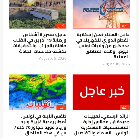
أخبار
أخبار
عاجل: الستاغ تعلن إمكانية
عاجل: مصرع 6 أشخاص
القطع الدوري للكهرباء في
وإصابة 19 آخرين في انقلاب
عدد كبير من ولايات تونس
حافلة بالجزائر.. والتحقيقات
اليوم.. وهذه المناطق
تكشف ملابسات الحادث
المعنية
August 06, 2026
August 06, 2026
أخبار
أخبار
الرائد الرسمي: تعيينات
طقس الليلة في تونس:
جديدة في مجالس إدارة
أمطار رعدية غزيرة وبرد
المستشفيات العسكرية
ورياح قوية تتجاوز 70 كلم/
بتونس.. الأسماء والتفاصيل
س في هذه المناطق