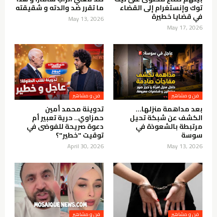
توك وإنستغرام إلى القضاء
ما تقرر ضد والدته و شقيقته
في قضايا خطيرة
May 13, 2026
May 17, 2026
فن و مشاهير
فن و مشاهير
بعد مداهمة منزلها…
تدوينة محمد أمين
الكشف عن شبكة تحيل
حمزاوي.. حرية تعبير أم
مرتبطة بالشعوذة في
دعوة صريحة للفوضى في
سوسة
توقيت "خطير"؟
April 30, 2026
May 13, 2026
فن و مشاهير
فن و مشاهير