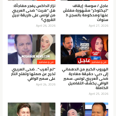
عاجل / سوسة: إيقاف
نزار الداكس يفجر مفاجأة:
“تيكتوكر” مشهورة مفتش
هل "هربت" ضحى العريبي
عنها ومحكومة بالسجن 3
من تونس على طريقة نبيل
سنوات
القروي؟
April 26, 2026
April 27, 2026
فن و مشاهير
فن و مشاهير
الهروب الكبير من الدهماني
"لم أهرب ".. ضحى العريبي
إلى دبي: حقيقة مغادرة
تخرج عن صمتها وتفتح النار
ضحى العريبي تونس..سمير
على سمير الوافي
الوافي يكشف التفاصيل
April 24, 2026
الكاملة
April 25, 2026