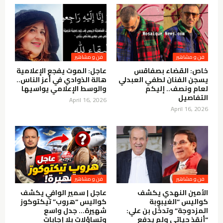
فن و مشاهير
فن و مشاهير
خاص: القضاء بصفاقس
عاجل: الموت يفجع الإعلامية
يسجن الفنان لطفي العبدلي
هالة الذوادي في أعز الناس..
لعام ونصف.. إليكم
والوسط الإعلامي يواسيها
التفاصيل
April 16, 2026
April 16, 2026
فن و مشاهير
فن و مشاهير
الأمين النهدي يكشف
عاجل | سمير الوافي يكشف
كواليس “الغيبوبة
كواليس “هروب” تيكتوكوز
المزدوجة” وتدخّل بن علي:
شهيرة… جدل واسع
“أنقذ حياتي ولم يدفع
وتساؤلات بلا إجابات