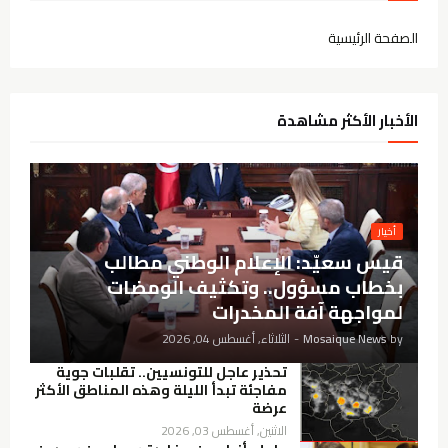
الصفحة الرئيسية
الأخبار الأكثر مشاهدة
أخيار
قيس سعيّد: الإعلام الوطني مطالب
بخطاب مسؤول.. وتكثيف الومضات
لمواجهة آفة المخدرات
by
Mosaique News
-
الثلاثاء, أغسطس 04, 2026
تحذير عاجل للتونسيين.. تقلبات جوية
مفاجئة تبدأ الليلة وهذه المناطق الأكثر
عرضة
الاثنين, أغسطس 03, 2026