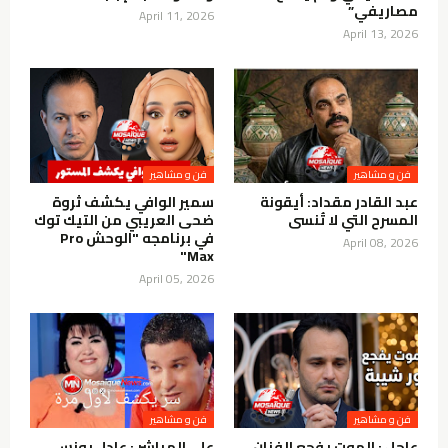
مصاريفي”
April 11, 2026
April 13, 2026
فن و مشاهير
فن و مشاهير
عبد القادر مقداد: أيقونة
سمير الوافي يكشف ثروة
المسرح التي لا تُنسى
ضحى العريبي من التيك توك
في برنامجه "الوحش Pro
April 08, 2026
Max"
April 05, 2026
فن و مشاهير
فن و مشاهير
عاجل : الموت يفجع الفنان
على المباشر : عادل يونس