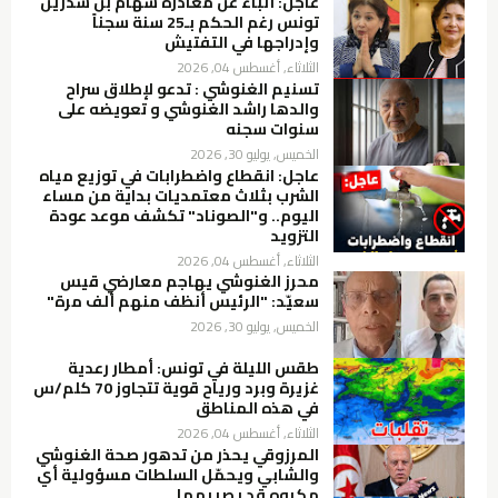
عاجل: أنباء عن مغادرة سهام بن سدرين
تونس رغم الحكم بـ25 سنة سجناً
وإدراجها في التفتيش
الثلاثاء, أغسطس 04, 2026
تسنيم الغنوشي : تدعو لإطلاق سراح
والدها راشد الغنوشي و تعويضه على
سنوات سجنه
الخميس, يوليو 30, 2026
عاجل: انقطاع واضطرابات في توزيع مياه
الشرب بثلاث معتمديات بداية من مساء
اليوم.. و"الصوناد" تكشف موعد عودة
التزويد
الثلاثاء, أغسطس 04, 2026
محرز الغنوشي يهاجم معارضي قيس
سعيّد: "الرئيس أنظف منهم ألف مرة"
الخميس, يوليو 30, 2026
طقس الليلة في تونس: أمطار رعدية
غزيرة وبرد ورياح قوية تتجاوز 70 كلم/س
في هذه المناطق
الثلاثاء, أغسطس 04, 2026
المرزوقي يحذر من تدهور صحة الغنوشي
والشابي ويحمّل السلطات مسؤولية أي
مكروه قد يصيبهما