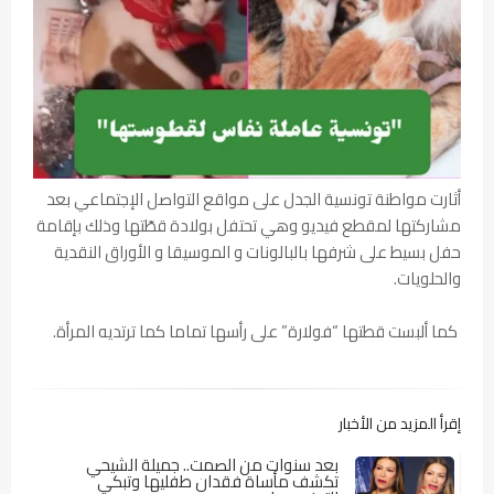
أثارت مواطنة تونسية الجدل على مواقع التواصل الإجتماعي بعد
مشاركتها لمقطع فيديو وهي تحتفل بولادة قطّتها وذلك بإقامة
حفل بسيط على شرفها بالبالونات و الموسيقا و الأوراق النقدية
والحلويات.
كما ألبست قطتها “فولارة” على رأسها تماما كما ترتديه المرأة.
إقرأ المزيد من الأخبار
بعد سنوات من الصمت.. جميلة الشيحي
تكشف مأساة فقدان طفليها وتبكي