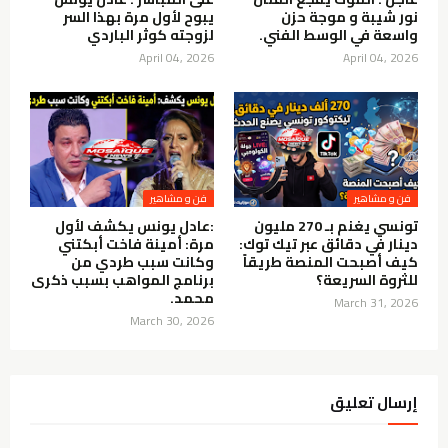
نور شيبة و موجة حزن
يبوح لأول مرة بهذا السر
واسعة في الوسط الفني.
لزوجته كوثر الباردي
April 04, 2026
April 04, 2026
فن و مشاهير
فن و مشاهير
تونسي يغنم بـ 270 مليون
:عادل يونس يكشف لأول
دينار في دقائق عبر تيك توك:
مرة: أمينة فاخت أبكتني
كيف أصبحت المنصة طريقاً
وكانت سبب طردي من
للثروة السريعة؟
برنامج المواهب بسبب ذكرى
محمد.
March 31, 2026
March 30, 2026
إرسال تعليق