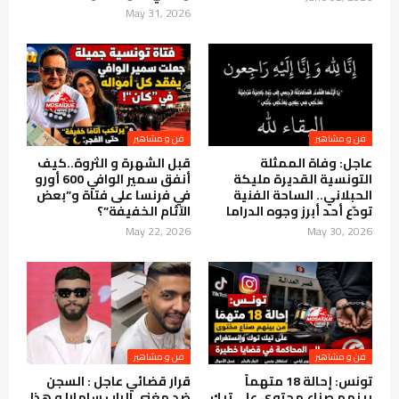
May 31, 2026
فن و مشاهير
فن و مشاهير
عاجل: وفاة الممثلة
قبل الشهرة و الثروة..كيف
التونسية القديرة مليكة
أنفق سمير الوافي 600 أورو
الحبلاني.. الساحة الفنية
في فرنسا على فتاة و”بعض
تودّع أحد أبرز وجوه الدراما
الآثام الخفيفة”؟
May 22, 2026
May 30, 2026
فن و مشاهير
فن و مشاهير
تونس: إحالة 18 متهماً
قرار قضائي عاجل : السجن
بينهم صناع محتوى على تيك
ضد مغني الراب سامارا و هذا