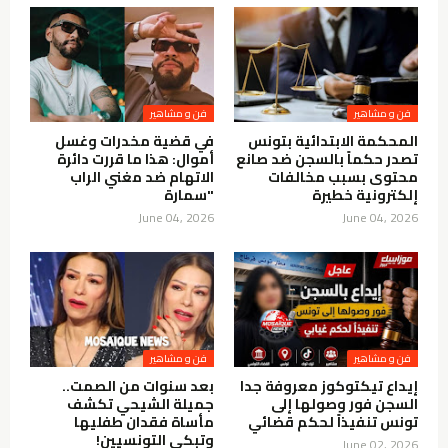
فن و مشاهير
فن و مشاهير
المحكمة الابتدائية بتونس
في قضية مخدرات وغسل
تصدر حكماً بالسجن ضد صانع
أموال: هذا ما قررت دائرة
محتوى بسبب مخالفات
الاتهام ضد مغني الراب
إلكترونية خطيرة
"سمارة
June 04, 2026
June 04, 2026
فن و مشاهير
فن و مشاهير
إيداع تيكتوكوز معروفة جدا
بعد سنوات من الصمت..
السجن فور وصولها إلى
جميلة الشيحي تكشف
تونس تنفيذاً لحكم قضائي
مأساة فقدان طفليها
وتبكي التونسيين!
June 02, 2026