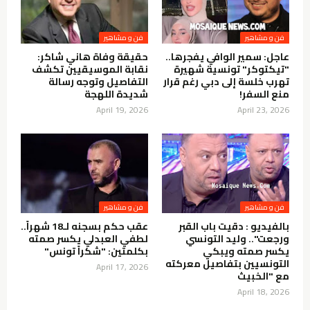
فن و مشاهير
فن و مشاهير
عاجل: سمير الوافي يفجرها..
حقيقة وفاة هاني شاكر:
"تيكتوكر" تونسية شهيرة
نقابة الموسيقيين تكشف
تهرب خلسة إلى دبي رغم قرار
التفاصيل وتوجه رسالة
منع السفر!
شديدة اللهجة
April 19, 2026
April 23, 2026
فن و مشاهير
فن و مشاهير
بالفيديو : دقيت باب القبر
عقب حكم بسجنه لـ18 شهراً..
ورجعت".. وليد التونسي
لطفي العبدلي يكسر صمته
يكسر صمته ويبكي
بكلمتين: "شكراً تونس"
التونسيين بتفاصيل معركته
April 17, 2026
مع "الخبيث
April 18, 2026