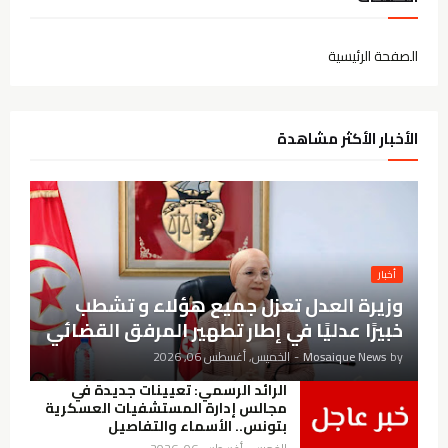
الصفحة الرئيسية
الأخبار الأكثر مشاهدة
أخبار
وزيرة العدل تعزل جميع هؤلاء و تشطب
خبيرًا عدليًا في إطار تطهير المرفق القضائي
by
Mosaique News
-
الخميس, أغسطس 06, 2026
الرائد الرسمي: تعيينات جديدة في
مجالس إدارة المستشفيات العسكرية
بتونس.. الأسماء والتفاصيل