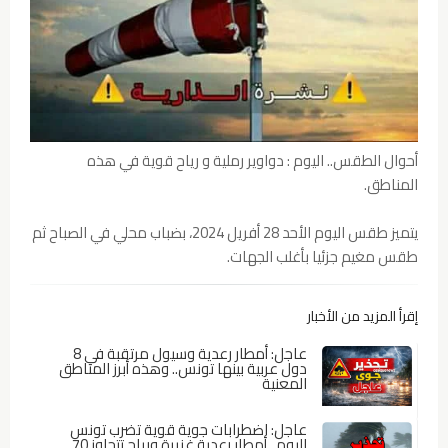
أحوال الطقس.. اليوم : دواوير رملية و رياح قوية في هذه
المناطق.
يتميز طقس اليوم الأحد 28 أفريل 2024، بضباب محلي في الصباح ثم
طقس مغيم جزئيا بأغلب الجهات.
إقرأ المزيد من الأخبار
عاجل: أمطار رعدية وسيول مرتقبة في 8
دول عربية بينها تونس.. وهذه أبرز المناطق
المعنية
عاجل: اضطرابات جوية قوية تضرب تونس
اليوم.. أمطار رعدية غزيرة ورياح تتجاوز 70