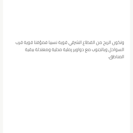
وتكون الريح من القطاع الشرقي قوية نسبيا فمؤقتا قوية قرب
السواحل وبالجنوب مع دواوير رملية محلية ومعتدلة ببقية
المناطق،