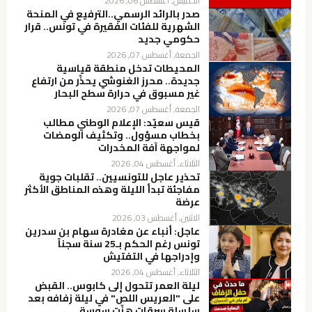
الخميس, أغسطس 06, 2026
صدر بالرائد الرسمي..الترفيع في المنحة
الشهرية للفئات الفقيرة في تونس.. قرار
حكومي جديد
الجمعة, أغسطس 07, 2026
المحيطات تدخل منطقة قياسية
جديدة.. محرز الغنوشي يحذّر من ارتفاع
غير مسبوق في حرارة سطح البحار
الجمعة, أغسطس 07, 2026
قيس سعيّد: الإعلام الوطني مطالب
بخطاب مسؤول.. وتكثيف الومضات
لمواجهة آفة المخدرات
الثلاثاء, أغسطس 04, 2026
تحذير عاجل للتونسيين.. تقلبات جوية
مفاجئة تبدأ الليلة وهذه المناطق الأكثر
عرضة
الاثنين, أغسطس 03, 2026
عاجل: أنباء عن مغادرة سهام بن سدرين
تونس رغم الحكم بـ25 سنة سجناً
وإدراجها في التفتيش
الثلاثاء, أغسطس 04, 2026
ليلة العمر تتحول إلى كابوس.. القبض
على "العريس اللص" في ليلة زفافه بعد
سلسلة سرقات هزّت سوسة