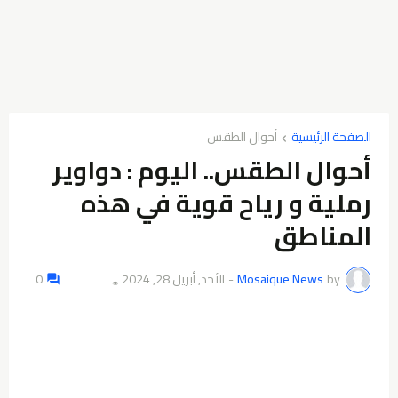
الصفحة الرئيسية
أحوال الطقس
أحوال الطقس.. اليوم : دواوير
رملية و رياح قوية في هذه
المناطق
by
Mosaique News
-
الأحد, أبريل 28, 2024
0
👁️