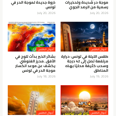
موجة حر شديدة وتحذيرات
ذروة جديدة لموجة الحر في
رسمية من الرصد الجوي
تونس
July 20, 2026
July 20, 2026
أحوال الطقس
أحوال الطقس
طقس الليلة في تونس: حرارة
بشائر الخير بدأت تلوح في
مرتفعة تصل إلى 42 درجة
الأفق..محرز الغنوشي
وسحب كثيفة محليًا بهذه
يكشف عن موعد انكسار
المناطق
موجة الحر في تونس
July 18, 2026
July 19, 2026
أحوال الطقس
أحوال الطقس