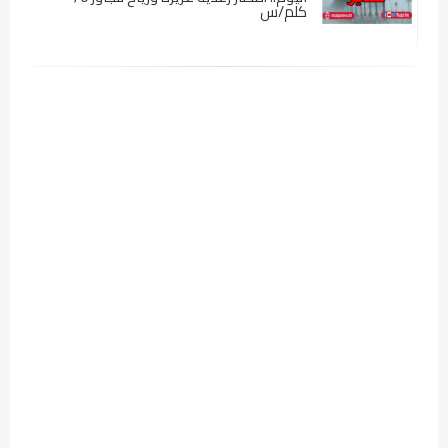
كلم/س