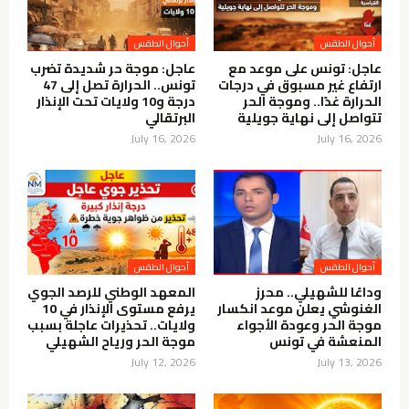
أحوال الطقس
أحوال الطقس
عاجل: تونس على موعد مع
عاجل: موجة حر شديدة تضرب
ارتفاع غير مسبوق في درجات
تونس.. الحرارة تصل إلى 47
الحرارة غدًا.. وموجة الحر
درجة و10 ولايات تحت الإنذار
تتواصل إلى نهاية جويلية
البرتقالي
July 16, 2026
July 16, 2026
أحوال الطقس
أحوال الطقس
وداعًا للشهيلي.. محرز
المعهد الوطني للرصد الجوي
الغنوشي يعلن موعد انكسار
يرفع مستوى الإنذار في 10
موجة الحر وعودة الأجواء
ولايات.. تحذيرات عاجلة بسبب
المنعشة في تونس
موجة الحر ورياح الشهيلي
July 12, 2026
July 13, 2026