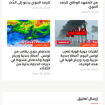
من المعهد الوطني للرصد
للرصد الجوي يدعو إلى الحذر
الجوي
June 30, 2026
July 01, 2026
أحوال الطقس
أحوال الطقس
تقلبات جوية قوية تضرب
منخفض جوي يقترب من
تونس اليوم: أمطار رعدية
تونس.. أمطار رعدية ورياح
غزيرة وبرد ورياح قوية في
قوية وانخفاض ملحوظ في
هذه الولايات
درجات الحرارة بداية من
الثلاثاء
June 30, 2026
June 28, 2026
إرسال تعليق