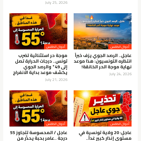
July 25, 2026
أحوال الطقس
أحوال الطقس
عاجل.. الرصد الجوي يزف خبراً
موجة حر استثنائية تضرب
انتظره التونسيون: هذا موعد
تونس.. درجات الحرارة تصل
نهاية موجة الحر الخانقة!
إلى 49° والرصد الجوي
يكشف موعد بداية الانفراج
July 24, 2026
July 21, 2026
أحوال الطقس
أحوال الطقس
عاجل: 20 ولاية تونسية في
عاجل / المحسوسة تتجاوز 55
مستوى إنذار كبير غداً..
درجة ..عامر بحبة يحذّر من