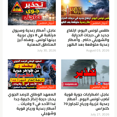
أحوال الطقس
أحوال الطقس
طقس تونس اليوم: ارتفاع
عاجل: أمطار رعدية وسيول
جديد في درجات الحرارة
مرتقبة في 8 دول عربية
والشهيلي حاضر.. وأمطار
بينها تونس.. وهذه أبرز
رعدية متوقعة بعد الظهر
المناطق المعنية
July 30, 2026
August 03, 2026
أحوال الطقس
أحوال الطقس
عاجل: اضطرابات جوية قوية
المعهد الوطني للرصد الجوي
تضرب تونس اليوم.. أمطار
يحذر: درجة إنذار كبيرة جدا
رعدية غزيرة ورياح تتجاوز 70
غدا الأحد في 5 ولايات ..
كلم/س
أمطار رعدية ورياح قوية
وشهيلي
July 27, 2026