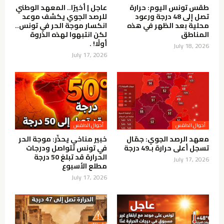
طقس تونس اليوم: حرارة
عاجل | أخيرًا.. المعهد الوطني
تصل إلى 48 درجة ورعود
للرصد الجوي يكشف موعد
محلية بعد الظهر في هذه
انكسار موجة الحر في تونس..
المناطق
لكن انتبهوا لهذه الذروة
أولًا! .
July 18, 2026
July 17, 2026
أحوال الطقس
أحوال الطقس
معهد الرصد الجوي: جمّال
خبير مناخي يحذّر: موجة الحر
تسجل أعلى حرارة بـ49 درجة
في تونس تتواصل ودرجات
الحرارة قد تبلغ 50 درجة
July 17, 2026
مطلع الأسبوع
July 17, 2026