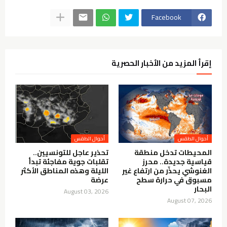
Facebook
إقرأ المزيد من الأخبار الحصرية
أحوال الطقس
أحوال الطقس
المحيطات تدخل منطقة
تحذير عاجل للتونسيين..
قياسية جديدة.. محرز
تقلبات جوية مفاجئة تبدأ
الغنوشي يحذّر من ارتفاع غير
الليلة وهذه المناطق الأكثر
مسبوق في حرارة سطح
عرضة
البحار
August 03, 2026
August 07, 2026