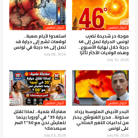
أحوال الطقس
أحوال الطقس
موجة حر شديدة تضرب
استعدوا لأيام صعبة..
تونس: الحرارة تصل إلى 46
توقعات تشير إلى حرارة قد
درجة خلال نهاية الأسبوع..
تصل إلى 44 درجة في تونس
وهذه الولايات الأكثر تأثرًا
July 08, 2026
July 10, 2026
أحوال الطقس
أحوال الطقس
البحر الأبيض المتوسط يزداد
مفاجأة علمية.. لماذا تقتل
سخونة.. محرز الغنوشي يحذر
حرارة 35° في أوروبا بينما
من تداعيات التغير المناخي
نتعايش نحن مع 50°؟ السر
على تونس
سيصدمك!
July 03, 2026
July 06, 2026