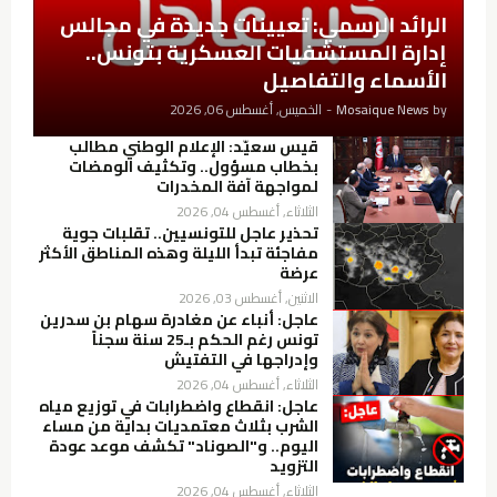
الرائد الرسمي: تعيينات جديدة في مجالس
إدارة المستشفيات العسكرية بتونس..
الأسماء والتفاصيل
by
Mosaique News
-
الخميس, أغسطس 06, 2026
قيس سعيّد: الإعلام الوطني مطالب
بخطاب مسؤول.. وتكثيف الومضات
لمواجهة آفة المخدرات
الثلاثاء, أغسطس 04, 2026
تحذير عاجل للتونسيين.. تقلبات جوية
مفاجئة تبدأ الليلة وهذه المناطق الأكثر
عرضة
الاثنين, أغسطس 03, 2026
عاجل: أنباء عن مغادرة سهام بن سدرين
تونس رغم الحكم بـ25 سنة سجناً
وإدراجها في التفتيش
الثلاثاء, أغسطس 04, 2026
عاجل: انقطاع واضطرابات في توزيع مياه
الشرب بثلاث معتمديات بداية من مساء
اليوم.. و"الصوناد" تكشف موعد عودة
التزويد
الثلاثاء, أغسطس 04, 2026