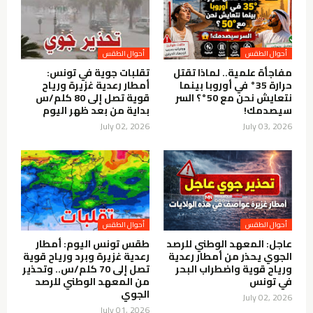
أحوال الطقس
أحوال الطقس
مفاجأة علمية.. لماذا تقتل
تقلبات جوية في تونس:
حرارة 35° في أوروبا بينما
أمطار رعدية غزيرة ورياح
نتعايش نحن مع 50°؟ السر
قوية تصل إلى 80 كلم/س
سيصدمك!
بداية من بعد ظهر اليوم
July 02, 2026
July 03, 2026
أحوال الطقس
أحوال الطقس
عاجل: المعهد الوطني للرصد
طقس تونس اليوم: أمطار
الجوي يحذر من أمطار رعدية
رعدية غزيرة وبرد ورياح قوية
ورياح قوية واضطراب البحر
تصل إلى 70 كلم/س.. وتحذير
في تونس
من المعهد الوطني للرصد
الجوي
July 02, 2026
July 01, 2026