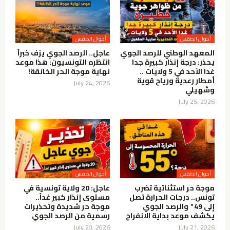
أحوال الطقس
أحوال الطقس
المعهد الوطني للرصد الجوي
عاجل.. الرصد الجوي يزف خبراً
يحذر: درجة إنذار كبيرة جدا
انتظره التونسيون: هذا موعد
غدا الأحد في 5 ولايات ..
نهاية موجة الحر الخانقة!
أمطار رعدية ورياح قوية
July 24, 2026
وشهيلي
July 25, 2026
أحوال الطقس
أحوال الطقس
موجة حر استثنائية تضرب
عاجل: 20 ولاية تونسية في
تونس.. درجات الحرارة تصل
مستوى إنذار كبير غداً..
إلى 49° والرصد الجوي
موجة حر شديدة وتحذيرات
يكشف موعد بداية الانفراج
رسمية من الرصد الجوي
July 20, 2026
July 21, 2026