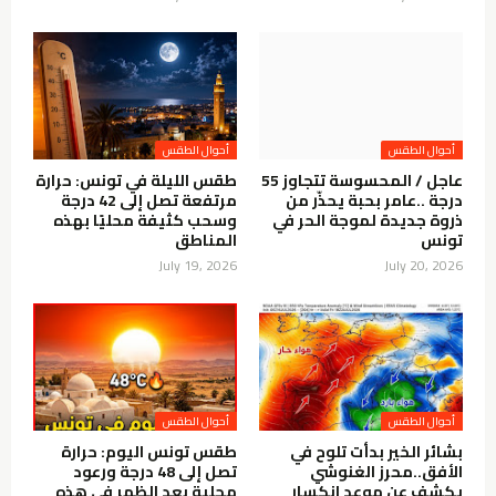
أحوال الطقس
أحوال الطقس
عاجل / المحسوسة تتجاوز 55
طقس الليلة في تونس: حرارة
درجة ..عامر بحبة يحذّر من
مرتفعة تصل إلى 42 درجة
ذروة جديدة لموجة الحر في
وسحب كثيفة محليًا بهذه
تونس
المناطق
July 19, 2026
July 20, 2026
أحوال الطقس
أحوال الطقس
بشائر الخير بدأت تلوح في
طقس تونس اليوم: حرارة
الأفق..محرز الغنوشي
تصل إلى 48 درجة ورعود
يكشف عن موعد انكسار
محلية بعد الظهر في هذه