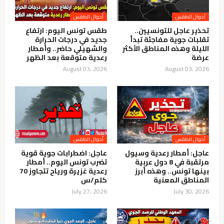
أحوال الطقس
أحوال الطقس
تحذير عاجل للتونسيين..
طقس تونس اليوم: ارتفاع
تقلبات جوية مفاجئة تبدأ
جديد في درجات الحرارة
الليلة وهذه المناطق الأكثر
والشهيلي حاضر.. وأمطار
عرضة
رعدية متوقعة بعد الظهر
August 03, 2026
August 03, 2026
أحوال الطقس
أحوال الطقس
عاجل: أمطار رعدية وسيول
عاجل: اضطرابات جوية قوية
مرتقبة في 8 دول عربية
تضرب تونس اليوم.. أمطار
بينها تونس.. وهذه أبرز
رعدية غزيرة ورياح تتجاوز 70
المناطق المعنية
كلم/س
July 27, 2026
July 30, 2026