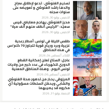
تسنيم الغنوشي : تدعو لإطلاق سراح
والدها راشد الغنوشي و تعويضه على
سنوات سجنه
الخميس, يوليو 30, 2026
محرز الغنوشي يهاجم معارضي قيس
سعيّد: "الرئيس أنظف منهم ألف مرة"
الخميس, يوليو 30, 2026
طقس الليلة في تونس: أمطار رعدية
غزيرة وبرد ورياح قوية تتجاوز 70 كلم/س
في هذه المناطق
الثلاثاء, أغسطس 04, 2026
عاجل: الستاغ تعلن إمكانية القطع
الدوري للكهرباء في عدد كبير من ولايات
تونس اليوم.. وهذه المناطق المعنية
الخميس, أغسطس 06, 2026
المرزوقي يحذر من تدهور صحة الغنوشي
والشابي ويحمّل السلطات مسؤولية أي
مكروه قد يصيبهما
الجمعة, يوليو 31, 2026