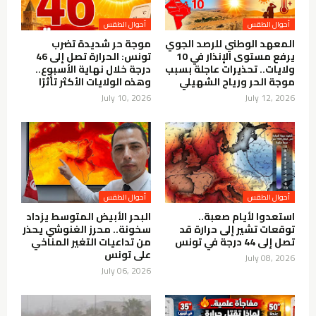
أحوال الطقس
أحوال الطقس
المعهد الوطني للرصد الجوي
موجة حر شديدة تضرب
يرفع مستوى الإنذار في 10
تونس: الحرارة تصل إلى 46
ولايات.. تحذيرات عاجلة بسبب
درجة خلال نهاية الأسبوع..
موجة الحر ورياح الشهيلي
وهذه الولايات الأكثر تأثرًا
July 10, 2026
July 12, 2026
أحوال الطقس
أحوال الطقس
استعدوا لأيام صعبة..
البحر الأبيض المتوسط يزداد
توقعات تشير إلى حرارة قد
سخونة.. محرز الغنوشي يحذر
تصل إلى 44 درجة في تونس
من تداعيات التغير المناخي
على تونس
July 08, 2026
July 06, 2026