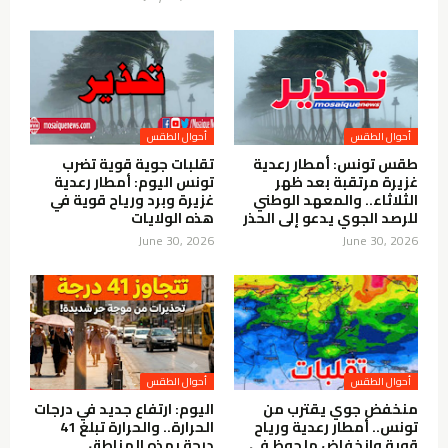
أحوال الطقس
أحوال الطقس
طقس تونس: أمطار رعدية
تقلبات جوية قوية تضرب
غزيرة مرتقبة بعد ظهر
تونس اليوم: أمطار رعدية
الثلاثاء.. والمعهد الوطني
غزيرة وبرد ورياح قوية في
للرصد الجوي يدعو إلى الحذر
هذه الولايات
June 30, 2026
June 30, 2026
أحوال الطقس
أحوال الطقس
منخفض جوي يقترب من
اليوم: ارتفاع جديد في درجات
تونس.. أمطار رعدية ورياح
الحرارة.. والحرارة تبلغ 41
قوية وانخفاض ملحوظ في
درجة بهذه المناطق