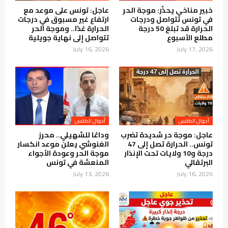
خبير مناخي يحذّر: موجة الحر
عاجل: تونس على موعد مع
في تونس تتواصل ودرجات
ارتفاع غير مسبوق في درجات
الحرارة قد تبلغ 50 درجة
الحرارة غدًا.. وموجة الحر
مطلع الأسبوع
تتواصل إلى نهاية جويلية
July 16, 2026
July 17, 2026
أحوال الطقس
أحوال الطقس
عاجل: موجة حر شديدة تضرب
وداعًا للشهيلي.. محرز
تونس.. الحرارة تصل إلى 47
الغنوشي يعلن موعد انكسار
درجة و10 ولايات تحت الإنذار
موجة الحر وعودة الأجواء
البرتقالي
المنعشة في تونس
July 13, 2026
July 16, 2026