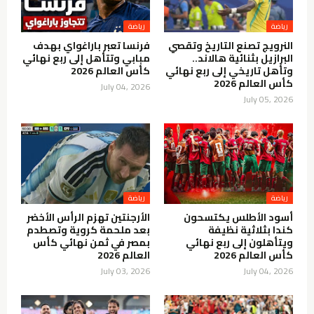
رياضة
رياضة
النرويج تصنع التاريخ وتقصي
فرنسا تعبر باراغواي بهدف
البرازيل بثنائية هالاند..
مبابي وتتأهل إلى ربع نهائي
وتأهل تاريخي إلى ربع نهائي
كأس العالم 2026
كأس العالم 2026
July 04, 2026
July 05, 2026
رياضة
رياضة
أسود الأطلس يكتسحون
الأرجنتين تهزم الرأس الأخضر
كندا بثلاثية نظيفة
بعد ملحمة كروية وتصطدم
ويتأهلون إلى ربع نهائي
بمصر في ثمن نهائي كأس
كأس العالم 2026
العالم 2026
July 03, 2026
July 04, 2026