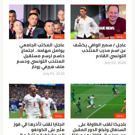
رياضة
رياضة
عاجل / سمير الوافي يكشف
عاجل: المكتب الجامعي
عن اسم مدرب المنتخب
يواصل مهامه.. اجتماع
التونسي القادم
حاسم لرسم مستقبل
المنتخب التونسي وحسم
July 02, 2026
ملف هيرفي رونار
July 02, 2026
رياضة
رياضة
بلجيكا تقلب الطاولة على
انجلترا تقلب تأخرها الي فوز
السنغال وتبلغ الدور المقبل
مثير على الكونغو
من مونديال 2026 بعد مباراة
الديمقراطية و تترشح الي