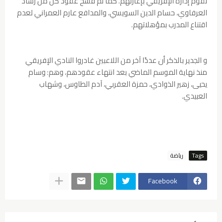
تقوم إدارة الإفريقي بإعارتهم. كما تم فسخ عقود كل من رشاد
العرفاوي، حسام الدين السويسي، والمدافع عارم العمراني لعدم
اقتناع المدرب بمؤهلاتهم.
و الجدير بالذكر أن عددًا آخر من اللاعبين غادروا النادي الإفريقي
منذ نهاية الموسم الماضي بعد انتهاء عقودهم، وهم: وسام
يحيى، زهير الذوادي، حمزة العقربي، آدم الطاوس، وشهاب
العبيدي.
Tags
رياضة
Facebook