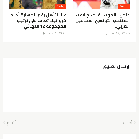
رياضة
رياضة
عاجل : الموت يفـ،جـ،ـع لاعب
غانا تتأهل رغم الخسارة أمام
المنتخب التونسي اسماعيل
كرواتيا.. تعرف على ترتيب
الغربي.
المجموعة 12 النهائي
June 27, 2026
June 27, 2026
إرسال تعليق
أحدث
أقدم