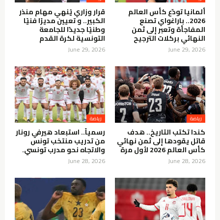
ألمانيا تودّع كأس العالم
قرار وزاري يُنهي مهام منذر
2026.. باراغواي تصنع
الكبير.. و تعيين مديرًا فنيًا
المفاجأة وتعبر إلى ثمن
وطنيًا جديدًا للجامعة
النهائي بركلات الترجيح
التونسية لكرة القدم
June 29, 2026
June 29, 2026
رياضة
رياضة
كندا تكتب التاريخ.. هدف
رسمياً.. استبعاد هيرفي رونار
قاتل يقودها إلى ثمن نهائي
من تدريب منتخب تونس
كأس العالم 2026 لأول مرة
والاتجاه نحو مدرب تونسي.
June 28, 2026
June 28, 2026