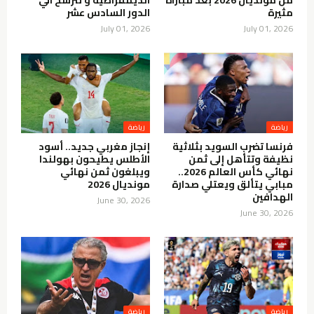
مثيرة
الدور السادس عشر
July 01, 2026
July 01, 2026
رياضة
رياضة
فرنسا تضرب السويد بثلاثية
إنجاز مغربي جديد.. أسود
نظيفة وتتأهل إلى ثمن
الأطلس يطيحون بهولندا
نهائي كأس العالم 2026..
ويبلغون ثمن نهائي
مبابي يتألق ويعتلي صدارة
مونديال 2026
الهدافين
June 30, 2026
June 30, 2026
رياضة
رياضة