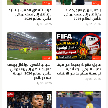
رياضة
رياضة
إنجلترا تهزم النرويج 2-1
فرنسا تُقصي المغرب بثنائية
وتتأهل إلى نصف نهائي
وتتأهل إلى نصف نهائي
كأس العالم 2026
كأس العالم 2026
July 09, 2026
July 11, 2026
رياضة
رياضة
عاجل: عقوبة جديدة من فيفا
إسبانيا تُقصي البرتغال بهدف
تضرب الترجي.. و7 أندية
قاتل وتتأهل إلى ربع نهائي
تونسية ممنوعة من الانتداب
كأس العالم 2026.. نهاية
حلم رونالدو
July 08, 2026
July 06, 2026