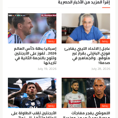
إقرأ المزيد من الأخبار الحصرية
رياضة
رياضة
عاجل | الاتحاد الليبي يفاجئ
إسبانيا بطلة كأس العالم
فوزي البنزرتي بقرار غير
2026.. تفوز على الأرجنتين
متوقع.. والجماهير في
وتتوج بالنجمة الثانية في
صدمة!
تاريخها
July 19, 2026
July 28, 2026
رياضة
رياضة
اللموشي يفجر مفاجآت
الأرجنتين تقلب الطاولة على
مدوية بعد شهر من مونديال
إنجلترا وتتأهل إلى نهائي