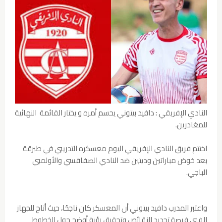
النادي الإفريقي : دافيد بيتوني يحسم أمره و يختار القائمة النهائية
للمغادرين.
اختتم فريق النادي الإفريقي اليوم معسكره التدريبي في طبرقة
بعد خوض مباراتين وديتين ضد النادي الصفاقسي والأولمبي
الباجي.
واعتبر المدرب دافيد بيتوني أن المعسكر كان ناجحًا، حيث أتاح للجهاز
الفني فرصة تحديد النقائص وتحقيق رؤية أوضح حول الخطوط