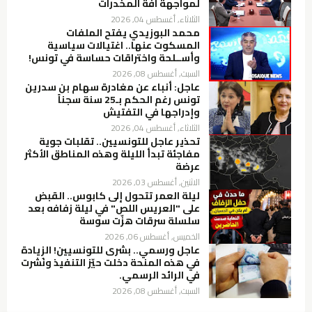
لمواجهة آفة المخدرات
الثلاثاء, أغسطس 04, 2026
محمد البوزيدي يفتح الملفات
المسكوت عنها.. اغتيالات سياسية
وأســلحة واختراقات حساسة في تونس!
السبت, أغسطس 08, 2026
عاجل: أنباء عن مغادرة سهام بن سدرين
تونس رغم الحكم بـ25 سنة سجناً
وإدراجها في التفتيش
الثلاثاء, أغسطس 04, 2026
تحذير عاجل للتونسيين.. تقلبات جوية
مفاجئة تبدأ الليلة وهذه المناطق الأكثر
عرضة
الاثنين, أغسطس 03, 2026
ليلة العمر تتحول إلى كابوس.. القبض
على "العريس اللص" في ليلة زفافه بعد
سلسلة سرقات هزّت سوسة
الخميس, أغسطس 06, 2026
عاجل ورسمي.. بشرى للتونسيين! الزيادة
في هذه المنحة دخلت حيّز التنفيذ ونُشرت
في الرائد الرسمي.
السبت, أغسطس 08, 2026