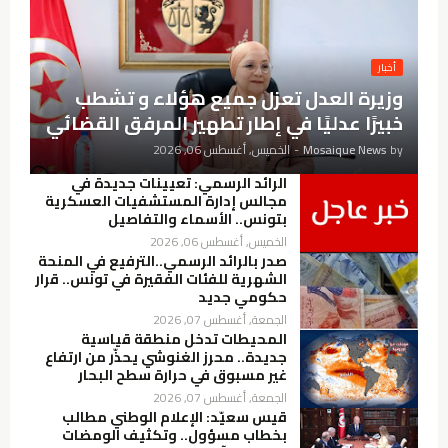
أخبار
وزيرة العدل تعزل جميع هؤلاء و تشطب
خبيرًا عدليًا في إطار تطهير المرفق القضائي
by
Mosaique News
-
الخميس, أغسطس 06, 2026
الرائد الرسمي: تعيينات جديدة في
مجالس إدارة المستشفيات العسكرية
بتونس.. الأسماء والتفاصيل
الخميس, أغسطس 06, 2026
صدر بالرائد الرسمي..الترفيع في المنحة
الشهرية للفئات الفقيرة في تونس.. قرار
حكومي جديد
الجمعة, أغسطس 07, 2026
المحيطات تدخل منطقة قياسية
جديدة.. محرز الغنوشي يحذّر من ارتفاع
غير مسبوق في حرارة سطح البحار
الجمعة, أغسطس 07, 2026
قيس سعيّد: الإعلام الوطني مطالب
بخطاب مسؤول.. وتكثيف الومضات