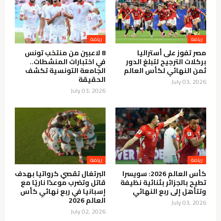
رياضة
رياضة
مصر تفوز على أستراليا
8 لاعبين من منتخب تونس
بركلات الترجيح لتبلغ الدور
في اختبارات المنشطات..
ثمن النهائي لكأس العالم
الجامعة التونسية تكشف
الحقيقة
July 03, 2026
July 03, 2026
رياضة
رياضة
كأس العالم 2026: سويسرا
البرتغال تقصي كرواتيا بهدف
تطيح بالجزائر بثنائية نظيفة
قاتل وتضرب موعدًا ناريًا مع
وتتأهل إلى ربع النهائي
إسبانيا في ربع نهائي كأس
العالم 2026
July 03, 2026
July 02, 2026