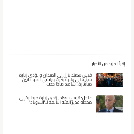
إقرأ المزيد من الأخبار
قيس سعيّد ينزل إلى الميدان و يؤدي زيارة
فجئية الي ولاية بنزرت ويلتقي المواطنين
مباشرة.. شاهد ماذا حدث
عاجل: قيس سعيّد يؤدي زيارة ميدانية إلى
محطة غدير القلّة التابعة لـ"الصوناد"