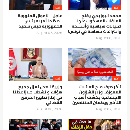
أخبار
أخبار
محمد البوزيدي يفتح
عاجل : الأموال المنهوبة
الملفات المسكوت عنها..
..هذا ما أمر به رئيس
اغتيالات سياسية وأســلحة
الجمهورية قيس سعيد
واختراقات حساسة في تونس!
August 07, 2026
August 08, 2026
أخبار
أخبار
تأخر صرف منح العائلات
وزيرة العدل تعزل جميع
المعوزة.. وزير الشؤون
هؤلاء و تشطب خبيرًا عدليًا
الاجتماعية يكشف أسباب
في إطار تطهير المرفق
التأخير ويطمئن المنتفعين
القضائي
August 06, 2026
August 07, 2026