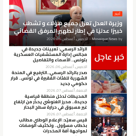
أخبار
وزيرة العدل تعزل جميع هؤلاء و تشطب
خبيرًا عدليًا في إطار تطهير المرفق القضائي
by
Mosaique News
-
الخميس, أغسطس 06, 2026
الرائد الرسمي: تعيينات جديدة في
مجالس إدارة المستشفيات العسكرية
بتونس.. الأسماء والتفاصيل
الخميس, أغسطس 06, 2026
صدر بالرائد الرسمي..الترفيع في المنحة
الشهرية للفئات الفقيرة في تونس.. قرار
حكومي جديد
الجمعة, أغسطس 07, 2026
المحيطات تدخل منطقة قياسية
جديدة.. محرز الغنوشي يحذّر من ارتفاع
غير مسبوق في حرارة سطح البحار
الجمعة, أغسطس 07, 2026
قيس سعيّد: الإعلام الوطني مطالب
بخطاب مسؤول.. وتكثيف الومضات
لمواجهة آفة المخدرات