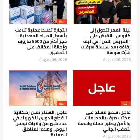
أخبار
أخبار
ليلة العمر تتحول إلى
التجارة تضبط عملية تلاعب
كابوس.. القبض على
بأسعار المياه المعدنية ..
"العريس اللص" في ليلة
حجز أكثر من 5600 قارورة
زفافه بعد سلسلة سرقات
وإحالة المخالف على
هزّت سوسة
التحقيق
August 06, 2026
August 06, 2026
أخبار
أخبار
عاجل: سطو مسلح على
عاجل: الستاغ تعلن إمكانية
مكتب صرف بالحمامات..
القطع الدوري للكهرباء في
والأمن يطلق حملة واسعة
عدد كبير من ولايات تونس
لتعقب الجاني
اليوم.. وهذه المناطق
المعنية
August 06, 2026