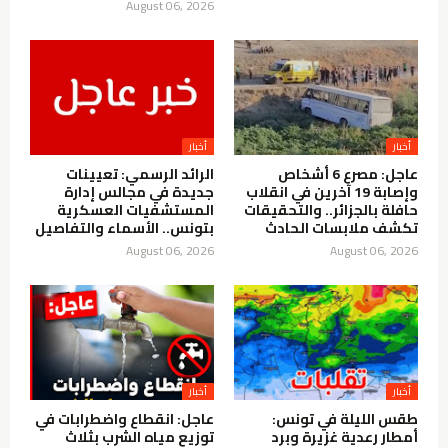
August 06, 2026
أخبار
أخبار
عاجل: مصرع 6 أشخاص
الرائد الرسمي: تعيينات
وإصابة 19 آخرين في انقلاب
جديدة في مجالس إدارة
حافلة بالجزائر.. والتحقيقات
المستشفيات العسكرية
تكشف ملابسات الحادث
بتونس.. الأسماء والتفاصيل
August 06, 2026
August 06, 2026
أخبار
أخبار
طقس الليلة في تونس:
عاجل: انقطاع واضطرابات في
أمطار رعدية غزيرة وبرد
توزيع مياه الشرب بثلاث