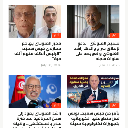
أخبار
أخبار
تسنيم الغنوشي : تدعو
محرز الغنوشي يهاجم
لإطلاق سراح والدها راشد
معارضي قيس سعيّد:
الغنوشي و تعويضه على
"الرئيس أنظف منهم ألف
سنوات سجنه
مرة"
July 30, 2026
July 30, 2026
أخبار
أخبار
بأمر من قيس سعيد.. تونس
راشد الغنوشي يعود إلى
تعزز منظومتها الكهربائية
سجن المرناقية بعد فترة
بتجهيزات تكنولوجية حديثة
علاج بالمستشفى.. وهيئة