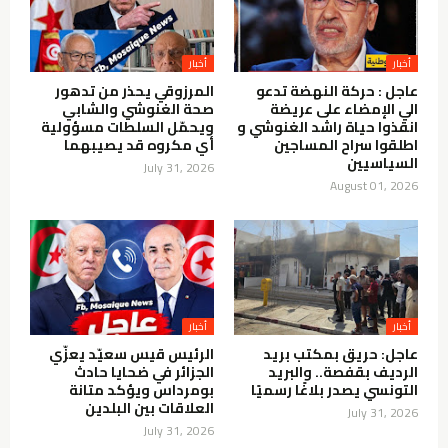
أخبار
أخبار
عاجل : حركة النهضة تدعو
المرزوقي يحذر من تدهور
الي الإمضاء على عريضة
صحة الغنوشي والشابي
انقذوا حياة راشد الغنوشي و
ويحمّل السلطات مسؤولية
اطلقوا سراح المساجين
أي مكروه قد يصيبهما
السياسيين
July 31, 2026
August 01, 2026
أخبار
أخبار
عاجل: حريق بمكتب بريد
الرئيس قيس سعيّد يعزّي
الرديف بقفصة.. والبريد
الجزائر في ضحايا حادث
التونسي يصدر بلاغًا رسميًا
بومرداس ويؤكد متانة
العلاقات بين البلدين
July 31, 2026
July 31, 2026