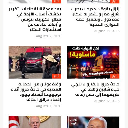
أخبار
أخبار
زلزال بقوة 5.5 درجات يضرب
بعد موجة الانقطاعات.. تقرير
شرق مصر ويشعر به سكان
يكشف أسباب الأزمة في
عدة دول.. وتفعيل خطة
قطاع الكهرباء بتونس
الطوارئ الصحية
وأرقامًا صادمة عن
استثمارات الستاغ
August 03, 2026
August 02, 2026
أخبار
أخبار
حادث مرور بالقيروان يُنهي
وفاة عونين من الحماية
حياة شابين وهما في
المدنية في حادث مرور أثناء
طريقهما إلى حفل زفاف
توجههما لإسناد جهود
إخماد حرائق الكاف
August 02, 2026
August 01, 2026