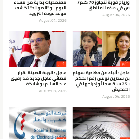
ورياح قوية تتجاوز 70 كلم/
معتمديات بداية من مساء
س في هذه المناطق
اليوم.. و"الصوناد" تكشف
موعد عودة التزويد
August 04, 2026
August 04, 2026
أخبار
أخبار
عاجل: أنباء عن مغادرة سهام
عاجل : الهبة الصينة..قرار
بن سدرين تونس رغم الحكم
قضائي عاجل جديد ضد رفيق
بـ25 سنة سجناً وإدراجها في
عبد السلام بوشلاكة
التفتيش
August 03, 2026
August 04, 2026