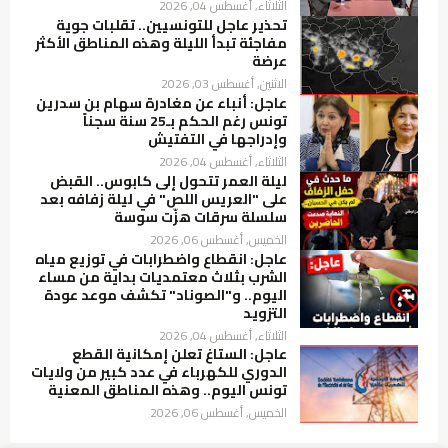
الثلاثاء, أغسطس 04, 2026
تحذير عاجل للتونسيين.. تقلبات جوية
مفاجئة تبدأ الليلة وهذه المناطق الأكثر
عرضة
الاثنين, أغسطس 03, 2026
عاجل: أنباء عن مغادرة سهام بن سدرين
تونس رغم الحكم بـ25 سنة سجناً
وإدراجها في التفتيش
الثلاثاء, أغسطس 04, 2026
ليلة العمر تتحول إلى كابوس.. القبض
على "العريس اللص" في ليلة زفافه بعد
سلسلة سرقات هزّت سوسة
الخميس, أغسطس 06, 2026
عاجل: انقطاع واضطرابات في توزيع مياه
الشرب بثلاث معتمديات بداية من مساء
اليوم.. و"الصوناد" تكشف موعد عودة
التزويد
الثلاثاء, أغسطس 04, 2026
عاجل: الستاغ تعلن إمكانية القطع
الدوري للكهرباء في عدد كبير من ولايات
تونس اليوم.. وهذه المناطق المعنية
الخميس, أغسطس 06, 2026