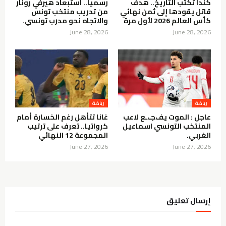
كندا تكتب التاريخ.. هدف
رسمياً.. استبعاد هيرفي رونار
قاتل يقودها إلى ثمن نهائي
من تدريب منتخب تونس
كأس العالم 2026 لأول مرة
والاتجاه نحو مدرب تونسي.
June 28, 2026
June 28, 2026
رياضة
رياضة
عاجل : الموت يفـ،جـ،ـع لاعب
غانا تتأهل رغم الخسارة أمام
المنتخب التونسي اسماعيل
كرواتيا.. تعرف على ترتيب
الغربي.
المجموعة 12 النهائي
June 27, 2026
June 27, 2026
إرسال تعليق