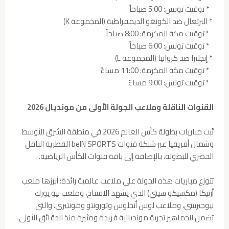
* توقيت تونس: 5:00 صباحاً
* البرتغال ضد الكونغو الديمقراطية (المجموعة K)
* توقيت مكة المكرمة: 8:00 صباحاً
* توقيت تونس: 6:00 صباحاً
* إنجلترا ضد كرواتيا (المجموعة L)
* توقيت مكة المكرمة: 11:00 مساءً
* توقيت تونس: 9:00 مساءً
القنوات الناقلة وملاعب الجولة الأولى من مونديال 2026
تُبث مباريات بطولة كأس العالم 2026 في منطقة الشرق الأوسط
وشمال أفريقيا عبر شبكة قنوات beIN SPORTS القطرية الناقل
الحصري للبطولة، بالإضافة إلى باقة قنوات الكأس الرياضية.
تتوزع مباريات هذه الجولة على ملاعب عالمية رائدة؛ أبرزها ملعب
أزتيكا (مكسيكو سيتي) الذي يشهد الافتتاح، وملعب نيو يورك
نيوجيرسي، وملاعب لوس أنجلوس وتورونتو ومونتيري، والتي
تضمن للجماهير تجربة مونديالية فريدة ومثيرة منذ الدقائق الأولى.