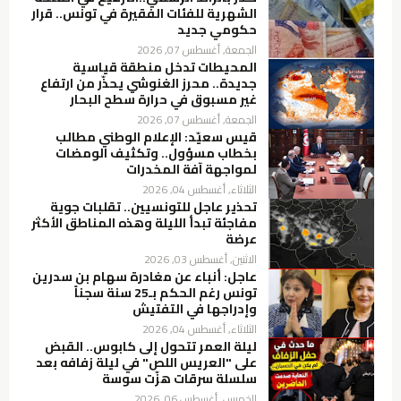
الشهرية للفئات الفقيرة في تونس.. قرار
حكومي جديد
الجمعة, أغسطس 07, 2026
المحيطات تدخل منطقة قياسية
جديدة.. محرز الغنوشي يحذّر من ارتفاع
غير مسبوق في حرارة سطح البحار
الجمعة, أغسطس 07, 2026
قيس سعيّد: الإعلام الوطني مطالب
بخطاب مسؤول.. وتكثيف الومضات
لمواجهة آفة المخدرات
الثلاثاء, أغسطس 04, 2026
تحذير عاجل للتونسيين.. تقلبات جوية
مفاجئة تبدأ الليلة وهذه المناطق الأكثر
عرضة
الاثنين, أغسطس 03, 2026
عاجل: أنباء عن مغادرة سهام بن سدرين
تونس رغم الحكم بـ25 سنة سجناً
وإدراجها في التفتيش
الثلاثاء, أغسطس 04, 2026
ليلة العمر تتحول إلى كابوس.. القبض
على "العريس اللص" في ليلة زفافه بعد
سلسلة سرقات هزّت سوسة
الخميس, أغسطس 06, 2026