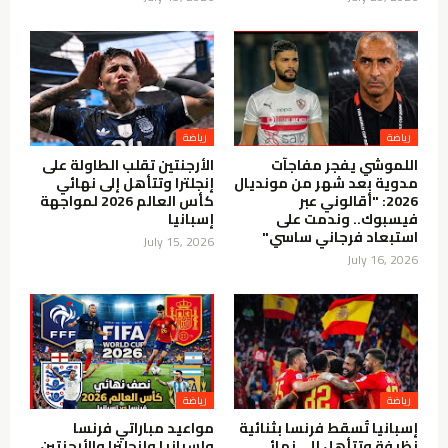
رياضة
رياضة
اللموشي يفجر مفاجآت
الأرجنتين تقلب الطاولة على
مدوية بعد شهر من مونديال
إنجلترا وتتأهل إلى نهائي
2026: "أقالوني عبر
كأس العالم 2026 لمواجهة
فيسبوك.. وندمت على
إسبانيا
استبعاد فرجاني ساسي"
July 15, 2026
July 16, 2026
رياضة
رياضة
إسبانيا تُسقط فرنسا بثنائية
مواعيد مباراتي فرنسا
نظيفة وتتأهل إلى نهائي
وإسبانيا وإنجلترا والأرجنتين