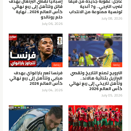
عاجل: عقوبة جديدة من فيفا
إسبانيا تُقصي البرتغال بهدف
تضرب الترجي.. و7 أندية
قاتل وتتأهل إلى ربع نهائي
تونسية ممنوعة من الانتداب
كأس العالم 2026.. نهاية
حلم رونالدو
July 08, 2026
July 06, 2026
رياضة
رياضة
النرويج تصنع التاريخ وتقصي
فرنسا تعبر باراغواي بهدف
البرازيل بثنائية هالاند..
مبابي وتتأهل إلى ربع نهائي
وتأهل تاريخي إلى ربع نهائي
كأس العالم 2026
كأس العالم 2026
July 04, 2026
July 05, 2026