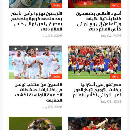
رياضة
رياضة
أسود الأطلس يكتسحون
الأرجنتين تهزم الرأس الأخضر
كندا بثلاثية نظيفة
بعد ملحمة كروية وتصطدم
ويتأهلون إلى ربع نهائي
بمصر في ثمن نهائي كأس
كأس العالم 2026
العالم 2026
July 03, 2026
July 04, 2026
رياضة
رياضة
مصر تفوز على أستراليا
8 لاعبين من منتخب تونس
بركلات الترجيح لتبلغ الدور
في اختبارات المنشطات..
ثمن النهائي لكأس العالم
الجامعة التونسية تكشف
الحقيقة
July 03, 2026
July 03, 2026