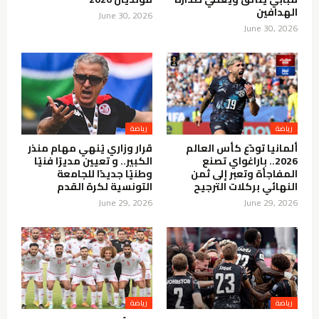
الهدافين
June 30, 2026
June 30, 2026
رياضة
رياضة
ألمانيا تودّع كأس العالم
قرار وزاري يُنهي مهام منذر
2026.. باراغواي تصنع
الكبير.. و تعيين مديرًا فنيًا
المفاجأة وتعبر إلى ثمن
وطنيًا جديدًا للجامعة
النهائي بركلات الترجيح
التونسية لكرة القدم
June 29, 2026
June 29, 2026
رياضة
رياضة