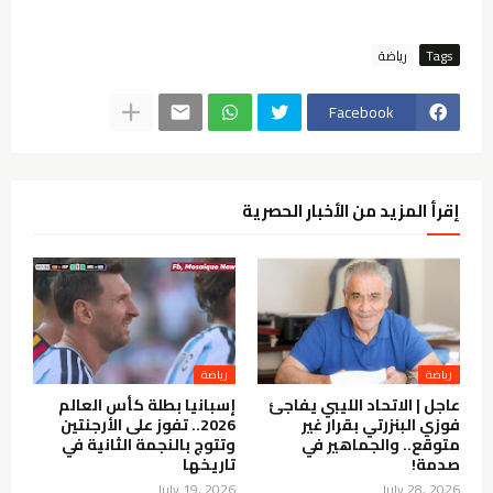
Tags
رياضة
Facebook
إقرأ المزيد من الأخبار الحصرية
رياضة
رياضة
عاجل | الاتحاد الليبي يفاجئ
إسبانيا بطلة كأس العالم
فوزي البنزرتي بقرار غير
2026.. تفوز على الأرجنتين
متوقع.. والجماهير في
وتتوج بالنجمة الثانية في
صدمة!
تاريخها
July 19, 2026
July 28, 2026