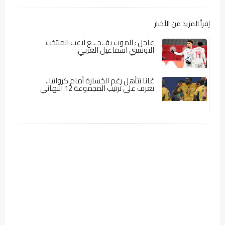
إقرأ المزيد من الأخبار
عاجل : الموت يفـ،جـ،ـع لاعب المنتخب
التونسي اسماعيل الغربي.
غانا تتأهل رغم الخسارة أمام كرواتيا..
تعرف على ترتيب المجموعة 12 النهائي