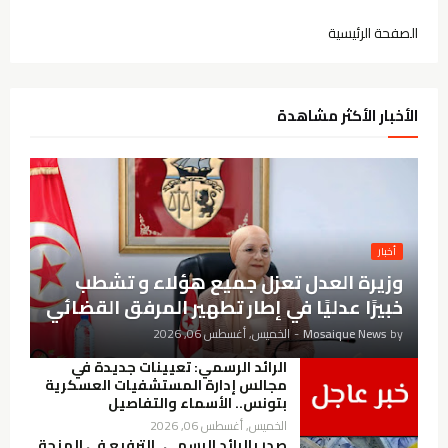
الصفحة الرئيسية
الأخبار الأكثر مشاهدة
أخبار
وزيرة العدل تعزل جميع هؤلاء و تشطب
خبيرًا عدليًا في إطار تطهير المرفق القضائي
by
Mosaique News
-
الخميس, أغسطس 06, 2026
الرائد الرسمي: تعيينات جديدة في
مجالس إدارة المستشفيات العسكرية
بتونس.. الأسماء والتفاصيل
الخميس, أغسطس 06, 2026
صدر بالرائد الرسمي..الترفيع في المنحة