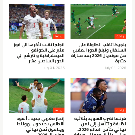
رياضة
رياضة
بلجيكا تقلب الطاولة على
انجلترا تقلب تأخرها الي فوز
السنغال وتبلغ الدور المقبل
مثير على الكونغو
من مونديال 2026 بعد مباراة
الديمقراطية و تترشح الي
مثيرة
الدور السادس عشر
July 01, 2026
July 01, 2026
رياضة
رياضة
فرنسا تضرب السويد بثلاثية
إنجاز مغربي جديد.. أسود
نظيفة وتتأهل إلى ثمن
الأطلس يطيحون بهولندا
نهائي كأس العالم 2026..
ويبلغون ثمن نهائي
مبابي يتألق ويعتلي صدارة
مونديال 2026