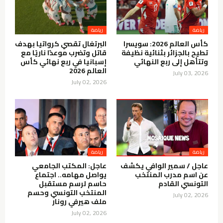
رياضة
رياضة
كأس العالم 2026: سويسرا
البرتغال تقصي كرواتيا بهدف
تطيح بالجزائر بثنائية نظيفة
قاتل وتضرب موعدًا ناريًا مع
وتتأهل إلى ربع النهائي
إسبانيا في ربع نهائي كأس
العالم 2026
July 03, 2026
July 02, 2026
رياضة
رياضة
عاجل / سمير الوافي يكشف
عاجل: المكتب الجامعي
عن اسم مدرب المنتخب
يواصل مهامه.. اجتماع
التونسي القادم
حاسم لرسم مستقبل
المنتخب التونسي وحسم
July 02, 2026
ملف هيرفي رونار
July 02, 2026