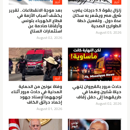
أخبار
أخبار
زلزال بقوة 5.5 درجات يضرب
بعد موجة الانقطاعات.. تقرير
شرق مصر ويشعر به سكان
يكشف أسباب الأزمة في
عدة دول.. وتفعيل خطة
قطاع الكهرباء بتونس
الطوارئ الصحية
وأرقامًا صادمة عن
استثمارات الستاغ
August 03, 2026
August 02, 2026
أخبار
أخبار
حادث مرور بالقيروان يُنهي
وفاة عونين من الحماية
حياة شابين وهما في
المدنية في حادث مرور أثناء
طريقهما إلى حفل زفاف
توجههما لإسناد جهود
إخماد حرائق الكاف
August 02, 2026
August 01, 2026