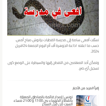
تسلّلت أفعى سامة إلى مدرسة القطيات بزانوش صباح أمس،
حسب ما اعلنته اذاعة الجوهرة أف أم اليوم الجمعة 24افريل
2024.
وتمكّن أحد المعلمين من التفطن إليها والسيطرة على الوضع دُون
تسجيل أيّ ضرر.
إقرأ المزيد من الأخبار
تونس | إصدار قائمة بالمناطق المعنيّة
بانقطاع الكهرباء بين 17:00 و 21:00 مساء
السبت من قبل الستاغ