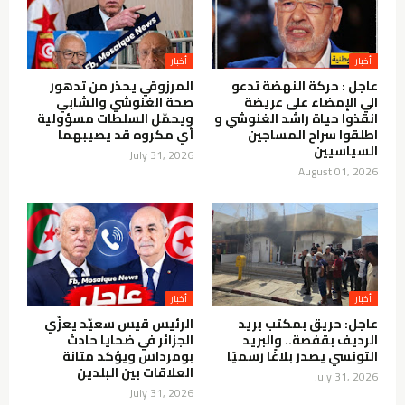
أخبار
أخبار
عاجل : حركة النهضة تدعو
المرزوقي يحذر من تدهور
الي الإمضاء على عريضة
صحة الغنوشي والشابي
انقذوا حياة راشد الغنوشي و
ويحمّل السلطات مسؤولية
اطلقوا سراح المساجين
أي مكروه قد يصيبهما
السياسيين
July 31, 2026
August 01, 2026
أخبار
أخبار
عاجل: حريق بمكتب بريد
الرئيس قيس سعيّد يعزّي
الرديف بقفصة.. والبريد
الجزائر في ضحايا حادث
التونسي يصدر بلاغًا رسميًا
بومرداس ويؤكد متانة
العلاقات بين البلدين
July 31, 2026
July 31, 2026