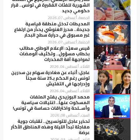
الشهرية للفئات الفقيرة في تونس.. قرار
حكومي جديد
الجمعة, أغسطس 07, 2026
المحيطات تدخل منطقة قياسية
جديدة.. محرز الغنوشي يحذّر من ارتفاع
غير مسبوق في حرارة سطح البحار
الجمعة, أغسطس 07, 2026
قيس سعيّد: الإعلام الوطني مطالب
بخطاب مسؤول.. وتكثيف الومضات
لمواجهة آفة المخدرات
الثلاثاء, أغسطس 04, 2026
عاجل: أنباء عن مغادرة سهام بن سدرين
تونس رغم الحكم بـ25 سنة سجناً
وإدراجها في التفتيش
الثلاثاء, أغسطس 04, 2026
محمد البوزيدي يفتح الملفات
المسكوت عنها.. اغتيالات سياسية
وأســلحة واختراقات حساسة في تونس!
السبت, أغسطس 08, 2026
تحذير عاجل للتونسيين.. تقلبات جوية
مفاجئة تبدأ الليلة وهذه المناطق الأكثر
عرضة
الاثنين, أغسطس 03, 2026