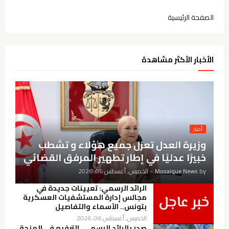
الصفحة الرئيسية
الأخبار الأكثر مشاهدة
أخبار
وزيرة العدل تعزل جميع هؤلاء و تشطب
خبيرًا عدليًا في إطار تطهير المرفق القضائي
by
Mosaique News
-
الخميس, أغسطس 06, 2026
الرائد الرسمي: تعيينات جديدة في
مجالس إدارة المستشفيات العسكرية
بتونس.. الأسماء والتفاصيل
الخميس, أغسطس 06, 2026
صدر بالرائد الرسمي..الترفيع في المنحة