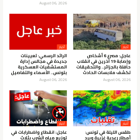
August 06, 2026
أخبار
أخبار
عاجل: مصرع 6 أشخاص
الرائد الرسمي: تعيينات
وإصابة 19 آخرين في انقلاب
جديدة في مجالس إدارة
حافلة بالجزائر.. والتحقيقات
المستشفيات العسكرية
تكشف ملابسات الحادث
بتونس.. الأسماء والتفاصيل
August 06, 2026
August 06, 2026
أخبار
أخبار
طقس الليلة في تونس:
عاجل: انقطاع واضطرابات في
أمطار رعدية غزيرة وبرد
توزيع مياه الشرب بثلاث