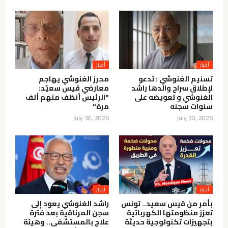
أخبار
أخبار
تسنيم الغنوشي : تدعو
محرز الغنوشي يهاجم
لإطلاق سراح والدها راشد
معارضي قيس سعيّد:
الغنوشي و تعويضه على
"الرئيس أنظف منهم ألف
سنوات سجنه
مرة"
July 30, 2026
July 30, 2026
أخبار
أخبار
بأمر من قيس سعيد.. تونس
راشد الغنوشي يعود إلى
تعزز منظومتها الكهربائية
سجن المرناقية بعد فترة
بتجهيزات تكنولوجية حديثة
علاج بالمستشفى.. وهيئة