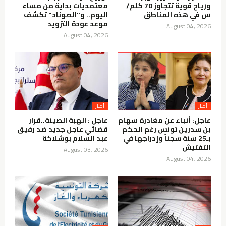
ورياح قوية تتجاوز 70 كلم/
معتمديات بداية من مساء
س في هذه المناطق
اليوم.. و"الصوناد" تكشف
موعد عودة التزويد
August 04, 2026
August 04, 2026
أخبار
أخبار
عاجل: أنباء عن مغادرة سهام
عاجل : الهبة الصينة..قرار
بن سدرين تونس رغم الحكم
قضائي عاجل جديد ضد رفيق
بـ25 سنة سجناً وإدراجها في
عبد السلام بوشلاكة
التفتيش
August 03, 2026
August 04, 2026