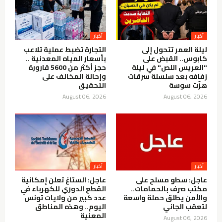
أخبار
أخبار
ليلة العمر تتحول إلى
التجارة تضبط عملية تلاعب
كابوس.. القبض على
بأسعار المياه المعدنية ..
"العريس اللص" في ليلة
حجز أكثر من 5600 قارورة
زفافه بعد سلسلة سرقات
وإحالة المخالف على
هزّت سوسة
التحقيق
August 06, 2026
August 06, 2026
أخبار
أخبار
عاجل: سطو مسلح على
عاجل: الستاغ تعلن إمكانية
مكتب صرف بالحمامات..
القطع الدوري للكهرباء في
والأمن يطلق حملة واسعة
عدد كبير من ولايات تونس
لتعقب الجاني
اليوم.. وهذه المناطق
المعنية
August 06, 2026