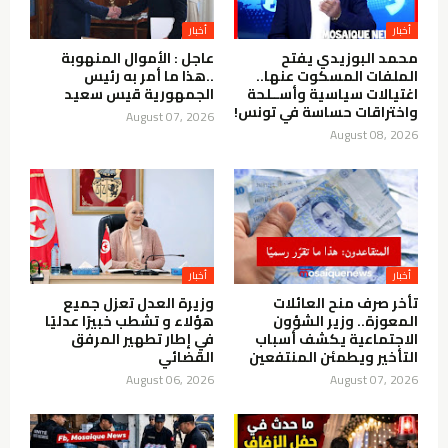
أخبار
أخبار
محمد البوزيدي يفتح
عاجل : الأموال المنهوبة
الملفات المسكوت عنها..
..هذا ما أمر به رئيس
اغتيالات سياسية وأســلحة
الجمهورية قيس سعيد
واختراقات حساسة في تونس!
August 07, 2026
August 08, 2026
أخبار
أخبار
تأخر صرف منح العائلات
وزيرة العدل تعزل جميع
المعوزة.. وزير الشؤون
هؤلاء و تشطب خبيرًا عدليًا
الاجتماعية يكشف أسباب
في إطار تطهير المرفق
التأخير ويطمئن المنتفعين
القضائي
August 06, 2026
August 07, 2026