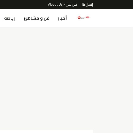
إتصل بنا
من نحن - About Us
أخبار
فن و مشاهير
رياضة