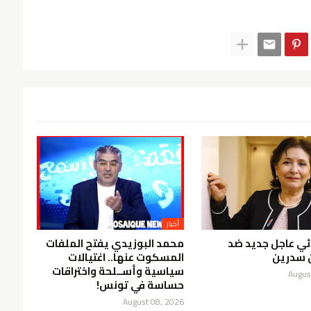
أخبار
ئي عاجل جديد ضد
محمد البوزيدي يفتح الملفات
 سدرين
المسكوت عنها.. اغتيالات
سياسية وأســلحة واختراقات
Augus
حساسة في تونس!
August 08, 2026