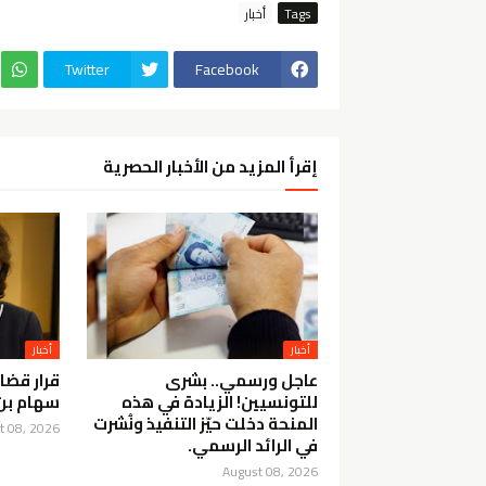
Tags
أخبار
Twitter
Facebook
إقرأ المزيد من الأخبار الحصرية
أخبار
أخبار
عاجل ورسمي.. بشرى
قرار قضا
للتونسيين! الزيادة في هذه
سهام بن
المنحة دخلت حيّز التنفيذ ونُشرت
t 08, 2026
في الرائد الرسمي.
August 08, 2026