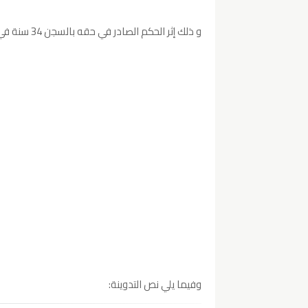
و ذلك إثر الحكم الصادر في حقه بالسجن 34 سنة في قضية التسفير إلى بؤر التوتر والتي شملت أيضا إطارات امنية سابقة.
وفيما يلي نص التدوينة: