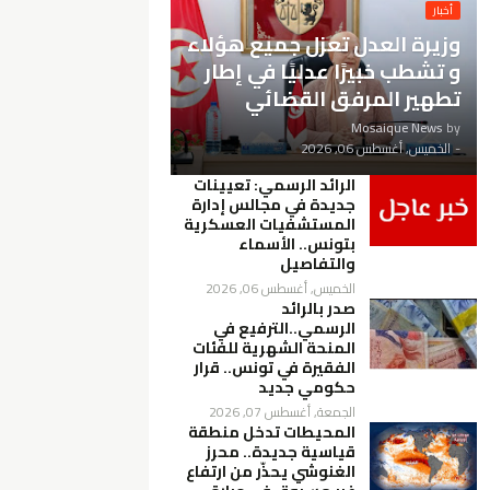
أخبار
وزيرة العدل تعزل جميع هؤلاء
و تشطب خبيرًا عدليًا في إطار
تطهير المرفق القضائي
Mosaique News
by
-
الخميس, أغسطس 06, 2026
الرائد الرسمي: تعيينات
جديدة في مجالس إدارة
المستشفيات العسكرية
بتونس.. الأسماء
والتفاصيل
الخميس, أغسطس 06, 2026
صدر بالرائد
الرسمي..الترفيع في
المنحة الشهرية للفئات
الفقيرة في تونس.. قرار
حكومي جديد
الجمعة, أغسطس 07, 2026
المحيطات تدخل منطقة
قياسية جديدة.. محرز
الغنوشي يحذّر من ارتفاع