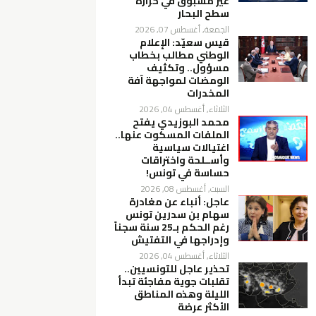
غير مسبوق في حرارة
سطح البحار
الجمعة, أغسطس 07, 2026
قيس سعيّد: الإعلام
الوطني مطالب بخطاب
مسؤول.. وتكثيف
الومضات لمواجهة آفة
المخدرات
الثلاثاء, أغسطس 04, 2026
محمد البوزيدي يفتح
الملفات المسكوت عنها..
اغتيالات سياسية
وأســلحة واختراقات
حساسة في تونس!
السبت, أغسطس 08, 2026
عاجل: أنباء عن مغادرة
سهام بن سدرين تونس
رغم الحكم بـ25 سنة سجناً
وإدراجها في التفتيش
الثلاثاء, أغسطس 04, 2026
تحذير عاجل للتونسيين..
تقلبات جوية مفاجئة تبدأ
الليلة وهذه المناطق
الأكثر عرضة