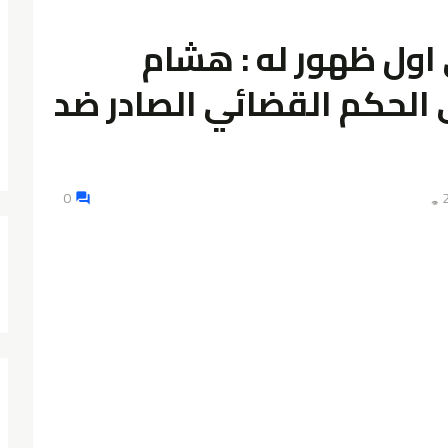
اول ظهور له : هشام
لحكم القضائي الصادر ضد
0
👁️