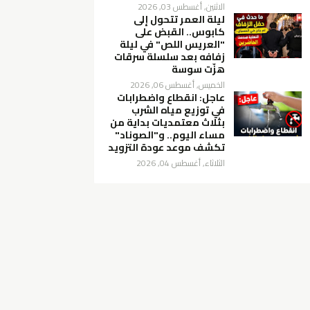
الاثنين, أغسطس 03, 2026
ليلة العمر تتحول إلى
كابوس.. القبض على
"العريس اللص" في ليلة
زفافه بعد سلسلة سرقات
هزّت سوسة
الخميس, أغسطس 06, 2026
عاجل: انقطاع واضطرابات
في توزيع مياه الشرب
بثلاث معتمديات بداية من
مساء اليوم.. و"الصوناد"
تكشف موعد عودة التزويد
الثلاثاء, أغسطس 04, 2026