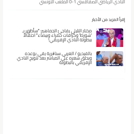
النادي الرياضي الصفاقسي 1-0 الملعب التونسي
إقرأ المزيد من الأخبار
مختار التليلي يفاجئ الجماهير: "سأظهر بـ
'شورط' وكرافات حمراء وبيضاء" احتفالاً
ببطولة النادي الإفريقي!
بالفيديو / العربي سناڨرية يفي بوعده
ويحلق شعره على المباشر بعد تتويج النادي
الإفريقي بالبطولة