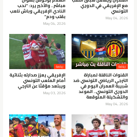
مع الإفريقي في الدوري
مباشر.. والأخير يرد: “نحب
التونسي
النادي الإفريقي وباش نلعب
بقلب ودم”
May 04, 2026
May 04, 2026
القنوات الناقلة لمباراة
الإفريقي يعزز صدارته بثنائية
الترجي الرياضي التونسي ضد
أمام الملعب التونسي
شبيبة العمران اليوم في
ويبتعد مؤقتًا عن الترجي
الدوري التونسي.. الموعد
May 03, 2026
والتشكيلة المتوقعة
May 04, 2026