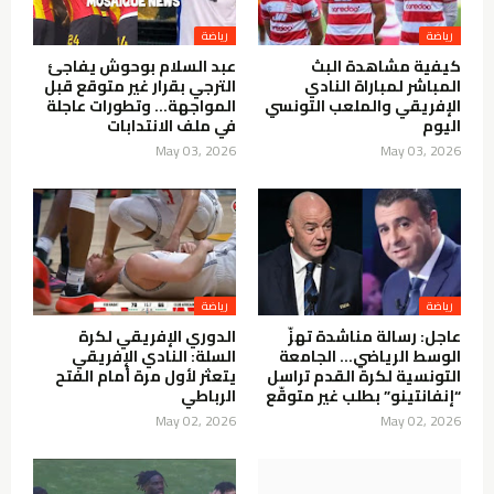
كيفية مشاهدة البث
عبد السلام بوحوش يفاجئ
المباشر لمباراة النادي
الترجي بقرار غير متوقع قبل
الإفريقي والملعب التونسي
المواجهة… وتطورات عاجلة
اليوم
في ملف الانتدابات
May 03, 2026
May 03, 2026
عاجل: رسالة مناشدة تهزّ
الدوري الإفريقي لكرة
الوسط الرياضي… الجامعة
السلة: النادي الإفريقي
التونسية لكرة القدم تراسل
يتعثر لأول مرة أمام الفتح
“إنفانتينو” بطلب غير متوقّع
الرباطي
May 02, 2026
May 02, 2026