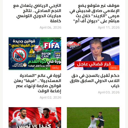
موقف غير متوقع يضع
الترجي الرياضي يتعادل مع
الإعلامي صادق قحبيش في
النجم الساحلي.. نتائج
مرمى "التريند" خلال بث
مباريات الدوري التونسي
مباشر على "ديوان أف أم"
كاملة
April 04, 2026
April 11, 2026
حكم ثقيل بالسجن في حق
ثورة في عالم "الساحرة
اللاعب الدولي السابق طارق
المستديرة".. "فيفا" يعلن
ذياب
قوانين صارمة لإنهاء عصر
إضاعة الوقت
April 03, 2026
April 02, 2026