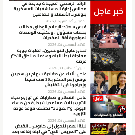
الرائد الرسمي: تعيينات جديدة في
مجالس إدارة المستشفيات العسكرية
بتونس.. الأسماء والتفاصيل
الخميس, أغسطس 06, 2026
قيس سعيّد: الإعلام الوطني مطالب
بخطاب مسؤول.. وتكثيف الومضات
لمواجهة آفة المخدرات
الثلاثاء, أغسطس 04, 2026
تحذير عاجل للتونسيين.. تقلبات جوية
مفاجئة تبدأ الليلة وهذه المناطق الأكثر
عرضة
الاثنين, أغسطس 03, 2026
عاجل: أنباء عن مغادرة سهام بن سدرين
تونس رغم الحكم بـ25 سنة سجناً
وإدراجها في التفتيش
الثلاثاء, أغسطس 04, 2026
عاجل: انقطاع واضطرابات في توزيع مياه
الشرب بثلاث معتمديات بداية من مساء
اليوم.. و"الصوناد" تكشف موعد عودة
التزويد
الثلاثاء, أغسطس 04, 2026
ليلة العمر تتحول إلى كابوس.. القبض
على "العريس اللص" في ليلة زفافه بعد