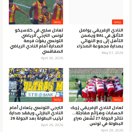
النادي الإفريقي يواصل
تعادل سلبي في كلاسيكو
التألق في BAL ويضمن
تونس: الترجي الرياضي
التأهل إلى ربع النهائي
التونسي يفوّت فرصة
بصدارة مجموعة الصحراء
الصدارة أمام النادي الرياضي
الصفاقسي
May 01, 2026
April 30, 2026
تعادل النادي الإفريقي يُربك
الترجي التونسي يتعادل أمام
الحسابات وهزائم مفاجئة…
النادي البنزرتي ويفقد صدارة
نتائج الجولة 27 تُشعل صراع
ترتيب البطولة بعد الجولة 26
البطولة في تونس
April 26, 2026
April 29, 2026