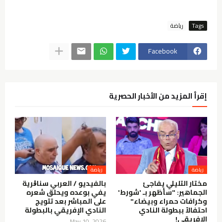
Tags
Facebook
إقرأ المزيد من الأخبار الحصرية
مختار التليلي يفاجئ
بالفيديو / العربي سناڨرية
الجماهير: "سأظهر بـ 'شورط'
يفي بوعده ويحلق شعره
وكرافات حمراء وبيضاء"
على المباشر بعد تتويج
احتفالاً ببطولة النادي
النادي الإفريقي بالبطولة
الإفريقي!
May 10, 2026