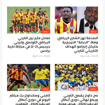
الصدمة تهز الشارع الرياضي:
تعادل مثير بين الترجي
وفاة "الدبابة" النيجيرية
الرياضي التونسي وترجي
مايكل إنيرامو الهداف
جرجيس (2-2) في مباراة نارية
التاريخي للترجي
برادس
April 23, 2026
April 24, 2026
صن داونز يقصي الترجي
الترجي وصانداونز بث مباشر
ويبلغ نهائي دوري أبطال
اليوم في دوري أبطال
إفريقيا 2026.. هدف مونيز
إفريقيا 2026.. التوقيت