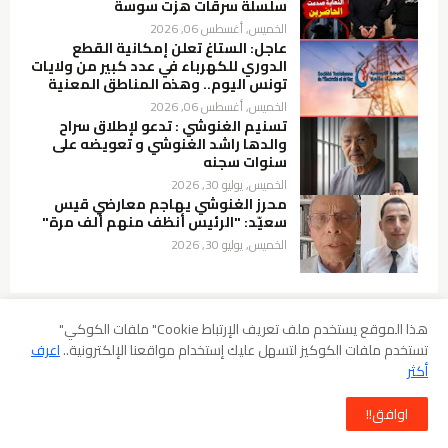
سلسلة سرقات هزّت سوسة
الخميس, أغسطس 06, 2026
عاجل: الستاغ تعلن إمكانية القطع
الدوري للكهرباء في عدد كبير من ولايات
تونس اليوم.. وهذه المناطق المعنية
الخميس, أغسطس 06, 2026
تسنيم الغنوشي : تدعو لإطلاق سراح
والدها راشد الغنوشي و تعويضه على
سنوات سجنه
الخميس, يوليو 30, 2026
محرز الغنوشي يهاجم معارضي قيس
سعيّد: "الرئيس أنظف منهم ألف مرة"
الخميس, يوليو 30, 2026
هذا الموقع يستخدم ملف تعريف الإرتباط Cookie" ملفات الكوكي"
تستخدم ملفات الكوكيز لتسهل عليك إستخدام مواقعنا الإلكترونية..
اعرف
سياسة الخصوصية
شروط الإستخدام
إخلاء المسؤولية
أكثر
سياسة ملفات الارتباط (Cookies)
سياسة حقوق الطبع والنشر DMCA
اوافق!!
جميع الحقوق محفوظة -
mosaique news
©