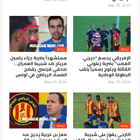
May 10, 2026
الإفريقي يحسم "ديربي
مستشهداً بضربة جزاء ياسين
الغضب" بضربة زعلوني
مرياح ضد شبيبة العمران…
القاتلة ويتوج رسمياً بلقب
صحفي فرنسي يفضح
البطولة الوطنية
الفساد الرياضي في تونس
May 05, 2026
May 10, 2026
الترجي يفوز على شبيبة
معز بن غربية يحرج عبد
العمران ويشعل سباق اللقب
السلام بوحوش بسؤال