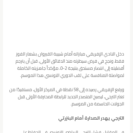
دخل النادي الإفريقي مباراته أمام شبيبة القيروان بشعار الفوز
فقط، ونجح في فرض سيطرته منذ الدقائق الأولى، قبل أن يترجم
أفضليته إلى انتصار مستحق بنتيجة 2-0، مؤكداً جاهزيته الكاملة
لمواصلة المنافسة على لقب الدوري التونسي هذا الموسم.
ورفع الإفريقي رصيده إلى 58 نقطة في المركز الأول، مستفيدًا من
تعثر الترجي، ليصبح المتصدر الجديد للرابطة المحترفة الأولى قبل
الجولات الحاسمة من الموسم.
الترجي يهدر الصدارة أمام البنزرتي
في المقابل، فشل الترجي الرياضي التونسي في الحفاظ على