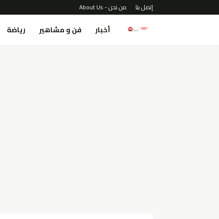
إتصل بنا
من نحن - About Us
أخبار
فن و مشاهير
رياضة