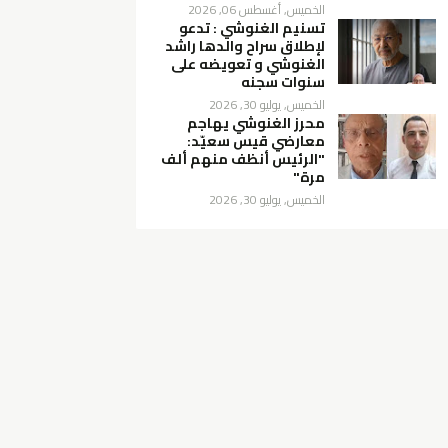
الخميس, أغسطس 06, 2026
تسنيم الغنوشي : تدعو
لإطلاق سراح والدها راشد
الغنوشي و تعويضه على
سنوات سجنه
الخميس, يوليو 30, 2026
محرز الغنوشي يهاجم
معارضي قيس سعيّد:
"الرئيس أنظف منهم ألف
مرة"
الخميس, يوليو 30, 2026