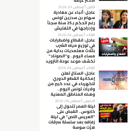
الأكثر عرضة
الاثنين, أغسطس 03, 2026
عاجل: أنباء عن مغادرة
سهام بن سدرين تونس
رغم الحكم بـ25 سنة سجناً
وإدراجها في التفتيش
الثلاثاء, أغسطس 04, 2026
عاجل: انقطاع واضطرابات
في توزيع مياه الشرب
بثلاث معتمديات بداية من
مساء اليوم.. و"الصوناد"
تكشف موعد عودة التزويد
الثلاثاء, أغسطس 04, 2026
عاجل: الستاغ تعلن
إمكانية القطع الدوري
للكهرباء في عدد كبير من
ولايات تونس اليوم..
وهذه المناطق المعنية
الخميس, أغسطس 06, 2026
ليلة العمر تتحول إلى
كابوس.. القبض على
"العريس اللص" في ليلة
زفافه بعد سلسلة سرقات
هزّت سوسة