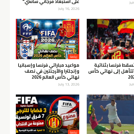
على استبعاد فرجاني ساسي"
Ju
July 16, 2026
رياضة
تُسقط فرنسا بثنائية
مواعيد مباراتي فرنسا وإسبانيا
تتأهل إلى نهائي كأس
وإنجلترا والأرجنتين في نصف
نهائي كأس العالم 2026
July 13, 2026
Ju
رياضة