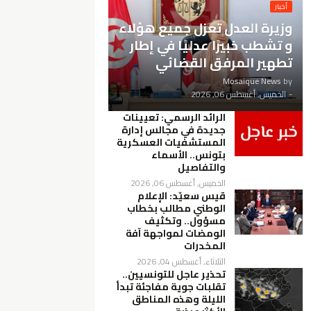
أخبار
وزيرة العدل تعزل جميع هؤلاء
و تشطب خبيرًا عدليًا في إطار
تطهير المرفق القضائي
Mosaique News
by
-
الخميس, أغسطس 06, 2026
الرائد الرسمي: تعيينات
جديدة في مجالس إدارة
المستشفيات العسكرية
بتونس.. الأسماء
والتفاصيل
الخميس, أغسطس 06, 2026
قيس سعيّد: الإعلام
الوطني مطالب بخطاب
مسؤول.. وتكثيف
الومضات لمواجهة آفة
المخدرات
الثلاثاء, أغسطس 04, 2026
تحذير عاجل للتونسيين..
تقلبات جوية مفاجئة تبدأ
الليلة وهذه المناطق