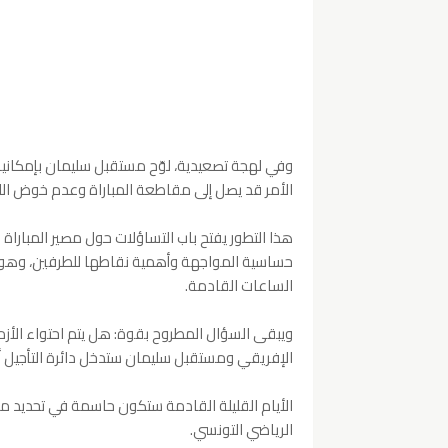
وفي لهجة تصعيدية، لوّح مستقبل سليمان بإمكانية
الأمر قد يصل إلى مقاطعة المباراة وعدم خوض اللقا
هذا التطور يفتح باب التساؤلات حول مصير المبارا
حساسية المواجهة وأهمية نقاطها للطرفين، وهو م
الساعات القادمة.
ويبقى السؤال المطروح بقوة: هل يتم احتواء الأزم
الإفريقي ومستقبل سليمان ستدخل دائرة التأجيل أ
الأيام القليلة القادمة ستكون حاسمة في تحديد مصي
الرياضي التونسي.