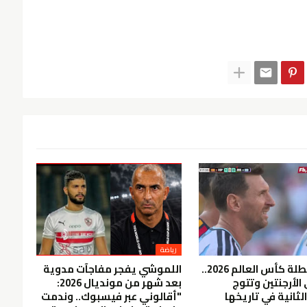
رياضة
إسبانيا بطلة كأس العالم 2026..
اللموشي يفجر مفاجآت مدوية
الأرجنتين وتتوج
بعد شهر من مونديال 2026:
لثانية في تاريخها
"أقالوني عبر فيسبوك.. وندمت