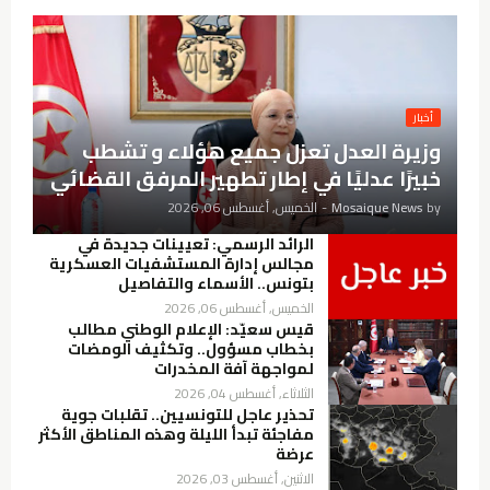
أخبار
وزيرة العدل تعزل جميع هؤلاء و تشطب
خبيرًا عدليًا في إطار تطهير المرفق القضائي
by
Mosaique News
-
الخميس, أغسطس 06, 2026
الرائد الرسمي: تعيينات جديدة في
مجالس إدارة المستشفيات العسكرية
بتونس.. الأسماء والتفاصيل
الخميس, أغسطس 06, 2026
قيس سعيّد: الإعلام الوطني مطالب
بخطاب مسؤول.. وتكثيف الومضات
لمواجهة آفة المخدرات
الثلاثاء, أغسطس 04, 2026
تحذير عاجل للتونسيين.. تقلبات جوية
مفاجئة تبدأ الليلة وهذه المناطق الأكثر
عرضة
الاثنين, أغسطس 03, 2026