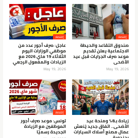
إقتصاد
إقتصاد
صندوق التقاعد والحيطة
عاجل: صرف أجور عدد من
الاجتماعية يعلن تقديم
موظفي الوزارات اليوم
موعد صرف الجرايات قبل عيد
الثلاثاء 19 ماي 2026 مع
الأضحى
الزيادات والمفعول الرجعي
May 19, 2026
May 19, 2026
إقتصاد
إقتصاد
زيادة بـ8% ومنحة عيد
تونس: موعد صرف أجور
الأضحى.. اتفاق جديد يُنعش
الموظفين مع الزيادة
عمال مصنع أسلاك السيارات
الجديدة رسميًا
بجندوبة