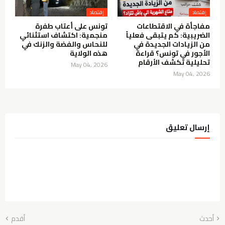
إقتصاد
إقتصاد
مفاجأة في الاقتطاعات
تونس على أعتاب طفرة
الضريبية: كم يتبقى فعلياً
منجمية: اكتشاف استثنائي
من الزيادات الجديدة في
للنحاس والفضة والزنك في
الأجور في تونس؟ قراءة
هذه الولاية
تحليلية تكشف الأرقام
May 04, 2026
May 04, 2026
إرسال تعليق
أحدث
أقدم