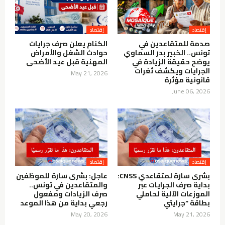
إقتصاد
إقتصاد
صدمة للمتقاعدين في
الكنام يعلن صرف جرايات
تونس.. الخبير بدر السماوي
حوادث الشغل والأمراض
يوضح حقيقة الزيادة في
المهنية قبل عيد الأضحى
الجرايات ويكشف ثغرات
May 21, 2026
قانونية مؤثرة
June 06, 2026
إقتصاد
إقتصاد
بشرى سارة لمتقاعدي CNSS:
عاجل: بشرى سارة للموظفين
بداية صرف الجرايات عبر
والمتقاعدين في تونس..
الموزعات الآلية لحاملي
صرف الزيادات ومفعول
بطاقة “جرايتي
رجعي بداية من هذا الموعد
May 20, 2026
May 21, 2026