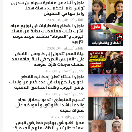
عاجل: أنباء عن مغادرة سهام بن سدرين
تونس رغم الحكم بـ25 سنة سجناً
وإدراجها في التفتيش
الثلاثاء, أغسطس 04, 2026
عاجل: انقطاع واضطرابات في توزيع مياه
الشرب بثلاث معتمديات بداية من مساء
اليوم.. و"الصوناد" تكشف موعد عودة
التزويد
الثلاثاء, أغسطس 04, 2026
ليلة العمر تتحول إلى كابوس.. القبض
على "العريس اللص" في ليلة زفافه بعد
سلسلة سرقات هزّت سوسة
الخميس, أغسطس 06, 2026
عاجل: الستاغ تعلن إمكانية القطع
الدوري للكهرباء في عدد كبير من ولايات
تونس اليوم.. وهذه المناطق المعنية
الخميس, أغسطس 06, 2026
تسنيم الغنوشي : تدعو لإطلاق سراح
والدها راشد الغنوشي و تعويضه على
سنوات سجنه
الخميس, يوليو 30, 2026
محرز الغنوشي يهاجم معارضي قيس
سعيّد: "الرئيس أنظف منهم ألف مرة"