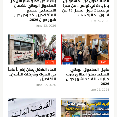
المتقاعدون غير المشمولين
بلاغ عاجل جدا و هام الان من
بالزيادة في تونس.. من هم؟
الصندوق الوطني للضمان
توضيحات حول الفصل 15 من
الاجتماعي لجميع
قانون المالية 2026
المتقاعدين بخصوص جرايات
شهر جوان 2026.
July 09, 2026
June 23, 2026
إقتصاد
إقتصاد
عاجل: الصندوق الوطني
اتحاد الشغل يعلن إضراباً عاماً
للتقاعد يعلن انطلاق صرف
في البنوك وشركات التأمين..
جرايات التقاعد لشهر جوان
التفاصيل
2026
June 22, 2026
June 22, 2026