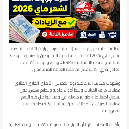
انطلقت بداية من اليوم رسميًا عملية صرف جرايات التقاعد الخاصة
بشهر ماي 2026 لفائدة المتقاعدين المنخرطين بالصندوق الوطني
للتقاعد والحيطة الاجتماعية CNRPS، وذلك وفق ما أكده عبد
القادر نصري، كاتب عام الجامعة العامة للمتقاعدين.
وشهدت مكاتب البريد منذ يوم الخميس 21 ماي الجاري انطلاق
عمليات صرف الجرايات وسط أجواء عادية وتنظيم سلس، دون
تسجيل اكتظاظ أو طوابير طويلة، في وقت تتواصل فيه اليوم
عمليات الصرف عبر مختلف المؤسسات البنكية بكافة ولايات
الجمهورية.
وأكدت المصادر ذاتها أن الجرايات المصروفة تتضمن الزيادة العادية