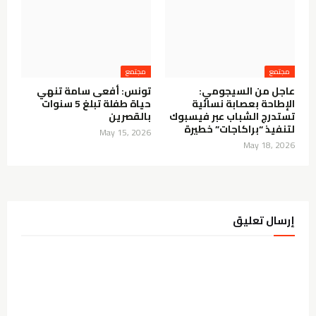
مجتمع
مجتمع
عاجل من السيجومي:
تونس: أفعى سامة تنهي
الإطاحة بعصابة نسائية
حياة طفلة تبلغ 5 سنوات
تستدرج الشباب عبر فيسبوك
بالقصرين
لتنفيذ “براكاجات” خطيرة
May 15, 2026
May 18, 2026
إرسال تعليق