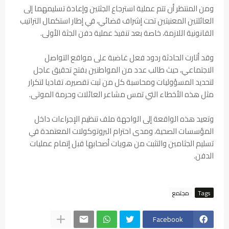
ومن المنتظر أن تتم عملية استرجاع الجثتين وإعادة تسليمهما إلى
العائلتين المعنيتين تحت إشراف قضائي، في إطار استكمال التراتيب
القانونية اللازمة، خاصة بعد تنفيذ عملية دفن الجثة الأولى.
وقد أثارت الحادثة ردود فعل غاضبة على مواقع التواصل
الاجتماعي، حيث طالب عدد من المواطنين بفتح تحقيق عاجل
لتحديد المسؤوليات ومحاسبة كل من ثبت تقصيره، تفاديا لتكرار
مثل هذه الأخطاء التي تمس مشاعر العائلات وحرمة الموتى.
وتعيد هذه الواقعة إلى الواجهة ملف تنظيم الإجراءات داخل
المؤسسات الصحية، ومدى احترام البروتوكولات المعتمدة في
تسليم الجثامين والتثبت من هويات أصحابها قبل إتمام عمليات
الدفن.
Tags
مجتمع
Facebook