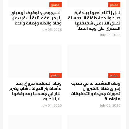
مجتمع
مجتمع
نابل | أثناء لعبها ببندقية
السيجومي: توقيف أربعيني
صيد والدها، طفلة الـ 11 سنة
إثر جريمة عائلية أسفرت عن
تطلق النار على شقيقتها
وفاة والدته وإصابة والده
الصغرى على وجه الخطأ
July 05, 2026
July 13, 2026
مجتمع
مجتمع
وفاة المشتبه به في قضية
وفاة المعلمة مروى بعد
إحراق فتاة بالقيروان..
مأساة بئر الدولة.. شاب يضرم
تطورات جديدة والتحقيقات
النار في جسدها بعد رفضها
متواصلة
الارتباط به
July 01, 2026
July 02, 2026