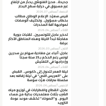
جديدة.. محرز الغنوشي يحذّر من ارتفاع
غير مسبوق في حرارة سطح البحار
الجمعة, أغسطس 07, 2026
قيس سعيّد: الإعلام الوطني مطالب
بخطاب مسؤول.. وتكثيف الومضات
لمواجهة آفة المخدرات
الثلاثاء, أغسطس 04, 2026
تحذير عاجل للتونسيين.. تقلبات جوية
مفاجئة تبدأ الليلة وهذه المناطق الأكثر
عرضة
الاثنين, أغسطس 03, 2026
عاجل: أنباء عن مغادرة سهام بن سدرين
تونس رغم الحكم بـ25 سنة سجناً
وإدراجها في التفتيش
الثلاثاء, أغسطس 04, 2026
ليلة العمر تتحول إلى كابوس.. القبض
على "العريس اللص" في ليلة زفافه بعد
سلسلة سرقات هزّت سوسة
الخميس, أغسطس 06, 2026
عاجل: انقطاع واضطرابات في توزيع مياه
الشرب بثلاث معتمديات بداية من مساء
اليوم.. و"الصوناد" تكشف موعد عودة
التزويد