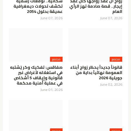
زواج أن عقد زواجها كان عقد
سكانية.. توقعات رسمية
إيجار.. قصة صادمة تهز الرأي
تكشف تحولات ديمغرافية
العام
عميقة بحلول 2054
June 07, 2026
June 07, 2026
مجتمع
مجتمع
قانوناً جديداً يحظر زواج أبناء
صفاقس: تفكيك وكر يُشتبه
العمومة نهائياً بداية من
في استغلاله لأغراض غير
جويلية 2026
قانونية وإيقاف 5 أشخاص
في عملية أمنية محكمة
June 02, 2026
June 01, 2026
مجتمع
مجتمع