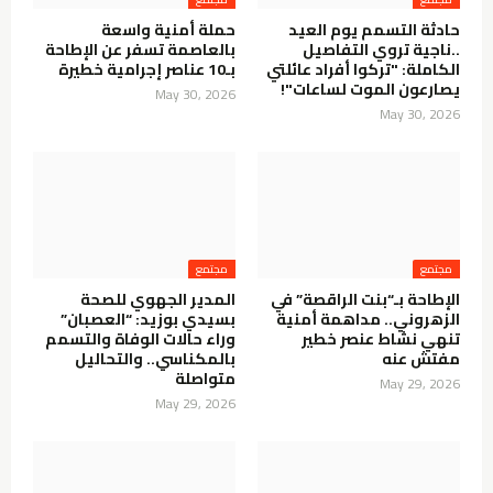
حادثة التسمم يوم العيد
حملة أمنية واسعة
..ناجية تروي التفاصيل
بالعاصمة تسفر عن الإطاحة
الكاملة: "تركوا أفراد عائلتي
بـ10 عناصر إجرامية خطيرة
يصارعون الموت لساعات"!
May 30, 2026
May 30, 2026
مجتمع
مجتمع
الإطاحة بـ“بنت الراقصة” في
المدير الجهوي للصحة
الزهروني.. مداهمة أمنية
بسيدي بوزيد: “العصبان”
تنهي نشاط عنصر خطير
وراء حالات الوفاة والتسمم
مفتش عنه
بالمكناسي.. والتحاليل
متواصلة
May 29, 2026
May 29, 2026