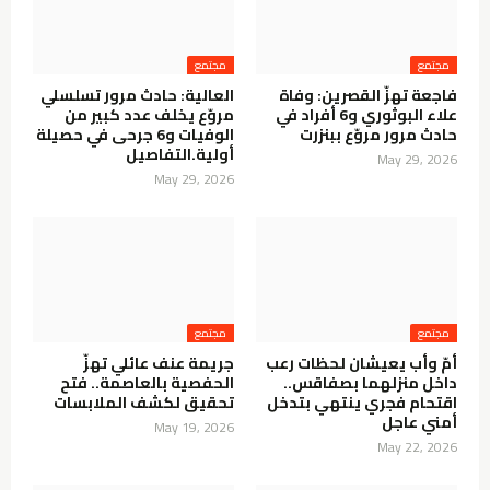
مجتمع
مجتمع
فاجعة تهزّ القصرين: وفاة
العالية: حادث مرور تسلسلي
علاء البوثوري و6 أفراد في
مروّع يخلف عدد كبير من
حادث مرور مروّع ببنزرت
الوفيات و6 جرحى في حصيلة
أولية.التفاصيل
May 29, 2026
May 29, 2026
مجتمع
مجتمع
أمّ وأب يعيشان لحظات رعب
جريمة عنف عائلي تهزّ
داخل منزلهما بصفاقس..
الحفصية بالعاصمة.. فتح
اقتحام فجري ينتهي بتدخل
تحقيق لكشف الملابسات
أمني عاجل
May 19, 2026
May 22, 2026