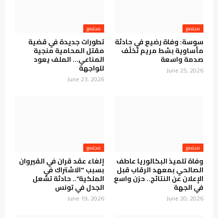
مجتمع
مجتمع
سوسة: وفاة رضيع في حادثة
تطورات جديدة في قضية
مأساوية بشط مريم تُخلّف
مقتل المحامية منجية
صدمة واسعة
المناعي… الملف يعود
للواجهة
June 25, 2026
June 23, 2026
مجتمع
مجتمع
وفاة تلميذ البكالوريا عاطف
إلغاء عقد قران في القيروان
الصالحي بمعهد الرقاب قبل
بسبب "الاشتراك في
الإعلان عن النتائج.. حزن واسع
الملكية".. حادثة تشعل
في الجهة
الجدل في تونس
June 19, 2026
June 20, 2026