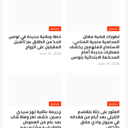
مجتمع
مجتمع
تطورات قضية مقتل
خطة وطنية جديدة في تونس
المحامية منجية المناعي:
للحدّ من الطلاق عبر تأهيل
الاستماع للمتهمين يكشف
المقبلين على الزواج
معطيات جديدة أمام
June 19, 2026
المحكمة الابتدائية بتونس
June 19, 2026
مجتمع
مجتمع
العثور على جثة بلقاسم
ج،ريمة عائلية تهز سيدي
التليلي بعد أيام من فقدانه
حسين: كشف لغز وفاة شاب
في سيول وادي ملاق
بعد عام من الغموض
بالكاف
وتوقيف 4 مشتبه بهم