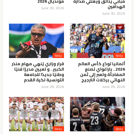
مبابي يتألق ويعتلي صدارة
مونديال 2026
الهدافين
June 30, 2026
June 30, 2026
رياضة
رياضة
ألمانيا تودّع كأس العالم
قرار وزاري يُنهي مهام منذر
2026.. باراغواي تصنع
الكبير.. و تعيين مديرًا فنيًا
المفاجأة وتعبر إلى ثمن
وطنيًا جديدًا للجامعة
النهائي بركلات الترجيح
التونسية لكرة القدم
June 29, 2026
June 29, 2026
رياضة
رياضة