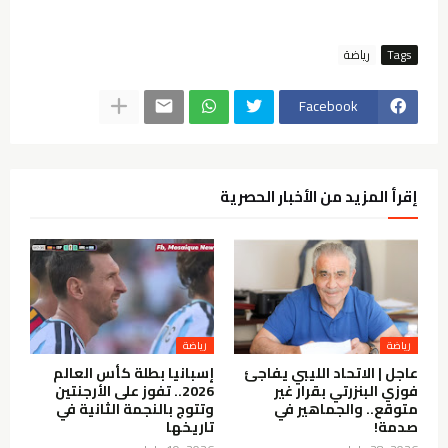
Tags
رياضة
Facebook
إقرأ المزيد من الأخبار الحصرية
رياضة
رياضة
عاجل | الاتحاد الليبي يفاجئ
إسبانيا بطلة كأس العالم
فوزي البنزرتي بقرار غير
2026.. تفوز على الأرجنتين
متوقع.. والجماهير في
وتتوج بالنجمة الثانية في
صدمة!
تاريخها