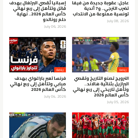
عاجل: عقوبة جديدة من فيفا
إسبانيا تُقصي البرتغال بهدف
تضرب الترجي.. و7 أندية
قاتل وتتأهل إلى ربع نهائي
تونسية ممنوعة من الانتداب
كأس العالم 2026.. نهاية
حلم رونالدو
July 08, 2026
July 06, 2026
رياضة
رياضة
النرويج تصنع التاريخ وتقصي
فرنسا تعبر باراغواي بهدف
البرازيل بثنائية هالاند..
مبابي وتتأهل إلى ربع نهائي
وتأهل تاريخي إلى ربع نهائي
كأس العالم 2026
كأس العالم 2026
July 04, 2026
July 05, 2026