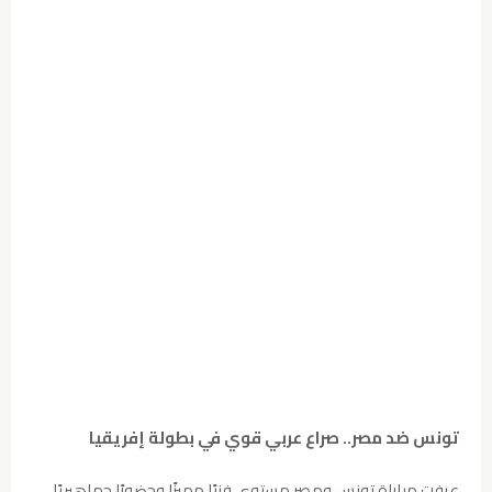
تونس ضد مصر.. صراع عربي قوي في بطولة إفريقيا
عرفت مباراة تونس ومصر مستوى فنيًا مميزًا وحضورًا جماهيريًا