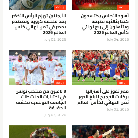
رياضة
رياضة
أسود الأطلس يكتسحون
الأرجنتين تهزم الرأس الأخضر
كندا بثلاثية نظيفة
بعد ملحمة كروية وتصطدم
ويتأهلون إلى ربع نهائي
بمصر في ثمن نهائي كأس
كأس العالم 2026
العالم 2026
July 03, 2026
July 04, 2026
رياضة
رياضة
مصر تفوز على أستراليا
8 لاعبين من منتخب تونس
بركلات الترجيح لتبلغ الدور
في اختبارات المنشطات..
ثمن النهائي لكأس العالم
الجامعة التونسية تكشف
الحقيقة
July 03, 2026
July 03, 2026