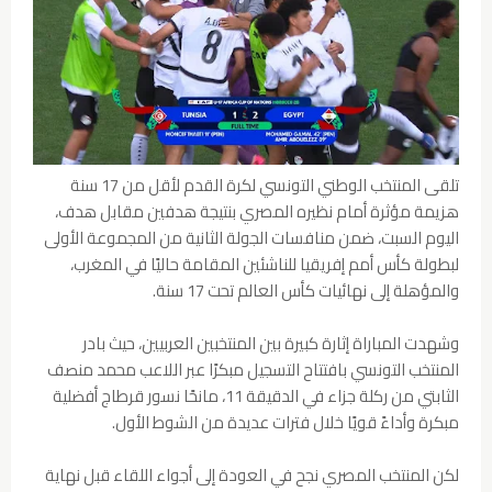
تلقى المنتخب الوطني التونسي لكرة القدم لأقل من 17 سنة
هزيمة مؤثرة أمام نظيره المصري بنتيجة هدفين مقابل هدف،
اليوم السبت، ضمن منافسات الجولة الثانية من المجموعة الأولى
لبطولة كأس أمم إفريقيا للناشئين المقامة حاليًا في المغرب،
والمؤهلة إلى نهائيات كأس العالم تحت 17 سنة.
وشهدت المباراة إثارة كبيرة بين المنتخبين العربيين، حيث بادر
المنتخب التونسي بافتتاح التسجيل مبكرًا عبر اللاعب محمد منصف
الثابتي من ركلة جزاء في الدقيقة 11، مانحًا نسور قرطاج أفضلية
مبكرة وأداءً قويًا خلال فترات عديدة من الشوط الأول.
لكن المنتخب المصري نجح في العودة إلى أجواء اللقاء قبل نهاية