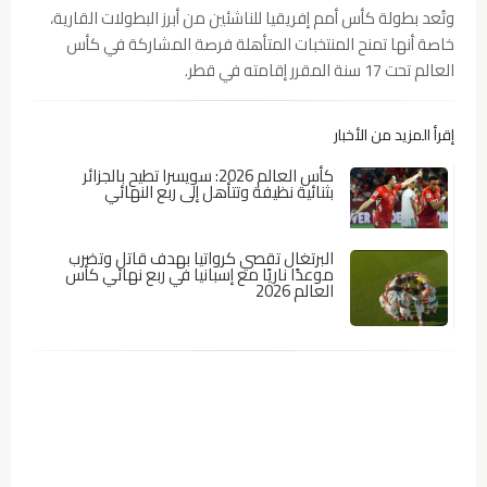
وتُعد بطولة كأس أمم إفريقيا للناشئين من أبرز البطولات القارية،
خاصة أنها تمنح المنتخبات المتأهلة فرصة المشاركة في كأس
العالم تحت 17 سنة المقرر إقامته في قطر.
إقرأ المزيد من الأخبار
كأس العالم 2026: سويسرا تطيح بالجزائر
بثنائية نظيفة وتتأهل إلى ربع النهائي
البرتغال تقصي كرواتيا بهدف قاتل وتضرب
موعدًا ناريًا مع إسبانيا في ربع نهائي كأس
العالم 2026