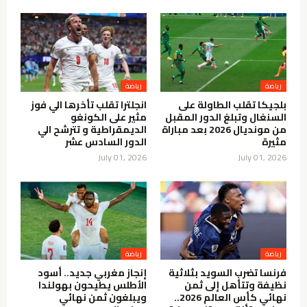
رياضة
رياضة
بلجيكا تقلب الطاولة على
انجلترا تقلب تأخرها الي فوز
السنغال وتبلغ الدور المقبل
مثير على الكونغو
من مونديال 2026 بعد مباراة
الديمقراطية و تترشح الي
مثيرة
الدور السادس عشر
July 01, 2026
July 01, 2026
رياضة
رياضة
فرنسا تضرب السويد بثلاثية
إنجاز مغربي جديد.. أسود
نظيفة وتتأهل إلى ثمن
الأطلس يطيحون بهولندا
نهائي كأس العالم 2026..
ويبلغون ثمن نهائي