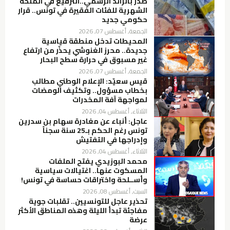
صدر بالرائد الرسمي..الترفيع في المنحة
الشهرية للفئات الفقيرة في تونس.. قرار
حكومي جديد
الجمعة, أغسطس 07, 2026
المحيطات تدخل منطقة قياسية
جديدة.. محرز الغنوشي يحذّر من ارتفاع
غير مسبوق في حرارة سطح البحار
الجمعة, أغسطس 07, 2026
قيس سعيّد: الإعلام الوطني مطالب
بخطاب مسؤول.. وتكثيف الومضات
لمواجهة آفة المخدرات
الثلاثاء, أغسطس 04, 2026
عاجل: أنباء عن مغادرة سهام بن سدرين
تونس رغم الحكم بـ25 سنة سجناً
وإدراجها في التفتيش
الثلاثاء, أغسطس 04, 2026
محمد البوزيدي يفتح الملفات
المسكوت عنها.. اغتيالات سياسية
وأســلحة واختراقات حساسة في تونس!
السبت, أغسطس 08, 2026
تحذير عاجل للتونسيين.. تقلبات جوية
مفاجئة تبدأ الليلة وهذه المناطق الأكثر
عرضة