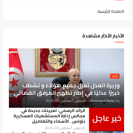
الصفحة الرئيسية
الأخبار الأكثر مشاهدة
أخبار
وزيرة العدل تعزل جميع هؤلاء و تشطب
خبيرًا عدليًا في إطار تطهير المرفق القضائي
by
Mosaique News
-
الخميس, أغسطس 06, 2026
الرائد الرسمي: تعيينات جديدة في
مجالس إدارة المستشفيات العسكرية
بتونس.. الأسماء والتفاصيل
الخميس, أغسطس 06, 2026