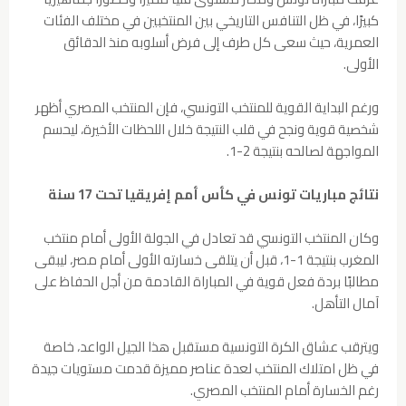
كبيرًا، في ظل التنافس التاريخي بين المنتخبين في مختلف الفئات
العمرية، حيث سعى كل طرف إلى فرض أسلوبه منذ الدقائق
الأولى.
ورغم البداية القوية للمنتخب التونسي، فإن المنتخب المصري أظهر
شخصية قوية ونجح في قلب النتيجة خلال اللحظات الأخيرة، ليحسم
المواجهة لصالحه بنتيجة 2-1.
نتائج مباريات تونس في كأس أمم إفريقيا تحت 17 سنة
وكان المنتخب التونسي قد تعادل في الجولة الأولى أمام منتخب
المغرب بنتيجة 1-1، قبل أن يتلقى خسارته الأولى أمام مصر، ليبقى
مطالبًا بردة فعل قوية في المباراة القادمة من أجل الحفاظ على
آمال التأهل.
ويترقب عشاق الكرة التونسية مستقبل هذا الجيل الواعد، خاصة
في ظل امتلاك المنتخب لعدة عناصر مميزة قدمت مستويات جيدة
رغم الخسارة أمام المنتخب المصري.