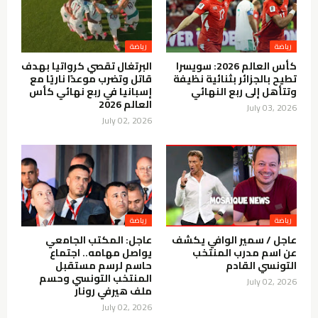
رياضة
رياضة
كأس العالم 2026: سويسرا
البرتغال تقصي كرواتيا بهدف
تطيح بالجزائر بثنائية نظيفة
قاتل وتضرب موعدًا ناريًا مع
وتتأهل إلى ربع النهائي
إسبانيا في ربع نهائي كأس
العالم 2026
July 03, 2026
July 02, 2026
رياضة
رياضة
عاجل / سمير الوافي يكشف
عاجل: المكتب الجامعي
عن اسم مدرب المنتخب
يواصل مهامه.. اجتماع
التونسي القادم
حاسم لرسم مستقبل
المنتخب التونسي وحسم
July 02, 2026
ملف هيرفي رونار
July 02, 2026