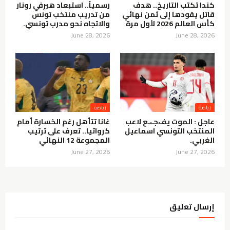
كندا تكتب التاريخ.. هدف
رسمياً.. استبعاد هيرفي رونار
قاتل يقودها إلى ثمن نهائي
من تدريب منتخب تونس
كأس العالم 2026 لأول مرة
والاتجاه نحو مدرب تونسي.
June 28, 2026
June 28, 2026
رياضة
رياضة
عاجل : الموت يفـ،جـ،ـع لاعب
غانا تتأهل رغم الخسارة أمام
المنتخب التونسي اسماعيل
كرواتيا.. تعرف على ترتيب
الغربي.
المجموعة 12 النهائي
June 27, 2026
June 27, 2026
إرسال تعليق