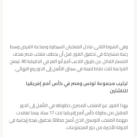
وفي الشوط الثاني، تبادل المنتخبان السيطرة وصناعة الفرص وسط
رغبة مشتركة في تحقيق الفوز، قبل أن يخطف منتخب مصر هدف
الانتصار القاتل عن طريق اللاعب أمير أبو العز في الدقيقة 90، ليمنح
الفراعنة ثلاث نقاط ثمينة في سباق التأهل إلى الدور ربع النهائي.
ترتيب مجموعة تونس ومصر في كأس أمم إفريقيا
للناشئين
بهذا الفوز، عزز المنتخب المصري حظوظه في التأهل إلى الدور
المقبل من بطولة كأس أمم إفريقيا تحت 17 سنة، بينما تعقدت
مهمة المنتخب التونسي الذي أصبح مطالبًا بتحقيق نتيجة إيجابية في
الجولة الأخيرة من دور المجموعات.