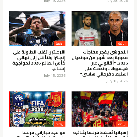
July 19, 2026
July 28, 2026
رياضة
رياضة
اللموشي يفجر مفاجآت
الأرجنتين تقلب الطاولة على
مدوية بعد شهر من مونديال
إنجلترا وتتأهل إلى نهائي
2026: "أقالوني عبر
كأس العالم 2026 لمواجهة
فيسبوك.. وندمت على
إسبانيا
استبعاد فرجاني ساسي"
July 15, 2026
July 16, 2026
رياضة
رياضة
إسبانيا تُسقط فرنسا بثنائية
مواعيد مباراتي فرنسا