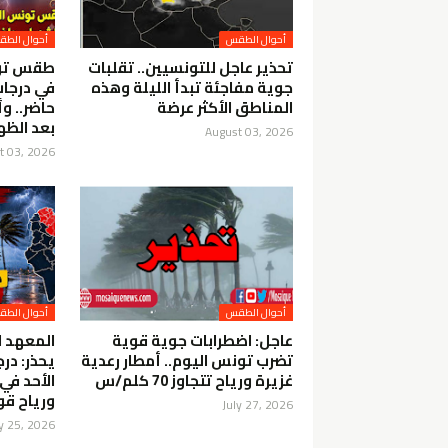
أحوال الطقس
أحوال الط
تحذير عاجل للتونسيين.. تقلبات
طقس تونس
جوية مفاجئة تبدأ الليلة وهذه
في درجات
المناطق الأكثر عرضة
حاضر.. و
بعد الظه
August 03, 2026
t 03, 2026
أحوال الطقس
أحوال الط
عاجل: اضطرابات جوية قوية
المعهد ا
تضرب تونس اليوم.. أمطار رعدية
يحذر: درج
غزيرة ورياح تتجاوز 70 كلم/س
ورياح ق
July 27, 2026
ly 25, 2026