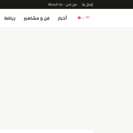
إتصل بنا
من نحن - About Us
أخبار
فن و مشاهير
رياضة