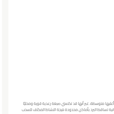
أغلبها متوسطة، غير أنها قد تكتسي صبغة رعدية قوية ومحليًا
نية تساقط البرد بأماكن محدودة نتيجة النشاط المكثف للسحب