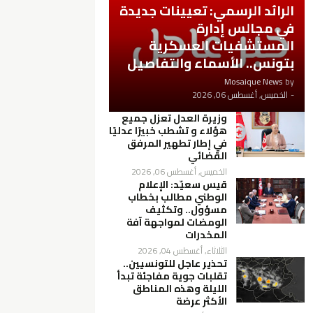
الرائد الرسمي: تعيينات جديدة
في مجالس إدارة
المستشفيات العسكرية
بتونس.. الأسماء والتفاصيل
Mosaique News
by
-
الخميس, أغسطس 06, 2026
وزيرة العدل تعزل جميع
هؤلاء و تشطب خبيرًا عدليًا
في إطار تطهير المرفق
القضائي
الخميس, أغسطس 06, 2026
قيس سعيّد: الإعلام
الوطني مطالب بخطاب
مسؤول.. وتكثيف
الومضات لمواجهة آفة
المخدرات
الثلاثاء, أغسطس 04, 2026
تحذير عاجل للتونسيين..
تقلبات جوية مفاجئة تبدأ
الليلة وهذه المناطق
الأكثر عرضة