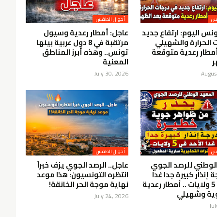
قس
أحوال الطقس
 اليوم: ارتفاع جديد
عاجل: أمطار رعدية وسيول
 الحرارة والشهيلي
مرتقبة في 8 دول عربية بينها
أمطار رعدية متوقعة
تونس.. وهذه أبرز المناطق
ر
المعنية
July 30, 2026
Augus
قس
أحوال الطقس
لوطني للرصد الجوي
عاجل.. الرصد الجوي يزف خبراً
ة إنذار كبيرة جدا غدا
انتظره التونسيون: هذا موعد
الأحد في 5 ولايات .. أمطار رعدية
نهاية موجة الحر الخانقة!
وية وشهيلي
July 24, 2026
Ju