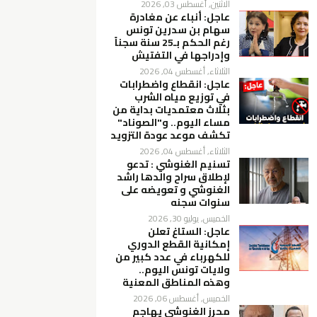
الاثنين, أغسطس 03, 2026
عاجل: أنباء عن مغادرة
سهام بن سدرين تونس
رغم الحكم بـ25 سنة سجناً
وإدراجها في التفتيش
الثلاثاء, أغسطس 04, 2026
عاجل: انقطاع واضطرابات
في توزيع مياه الشرب
بثلاث معتمديات بداية من
مساء اليوم.. و"الصوناد"
تكشف موعد عودة التزويد
الثلاثاء, أغسطس 04, 2026
تسنيم الغنوشي : تدعو
لإطلاق سراح والدها راشد
الغنوشي و تعويضه على
سنوات سجنه
الخميس, يوليو 30, 2026
عاجل: الستاغ تعلن
إمكانية القطع الدوري
للكهرباء في عدد كبير من
ولايات تونس اليوم..
وهذه المناطق المعنية
الخميس, أغسطس 06, 2026
محرز الغنوشي يهاجم