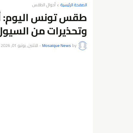
الصفحة الرئيسية
أحوال الطقس
طقس تونس اليوم: أم
وتحذيرات من السيول
by
Mosaique News
-
الاثنين, يونيو 01, 2026