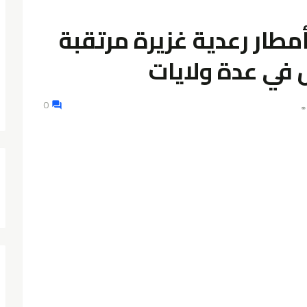
طار رعدية غزيرة مرتقبة
 في عدة ولايات
0
👁️