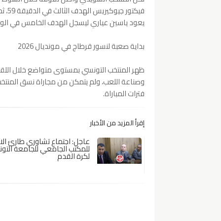
يعود ياسين عياري ليسجل الهدف الخامس في الوقت بدل الضائع عند الد
بداية صعبة لنسور قرطاج في مونديال 2026
ظهر المنتخب التونسي بمستوى متواضع خلال الل
وصناعة اللعب، ولم يتمكن من مجاراة نسق المنت
فترات المباراة.
إقرأ المزيد من الأخبار
عاجل: اجتماع تشاوري طارئ الا
للمكتب الجامعي للجامعة التون
لكرة القدم