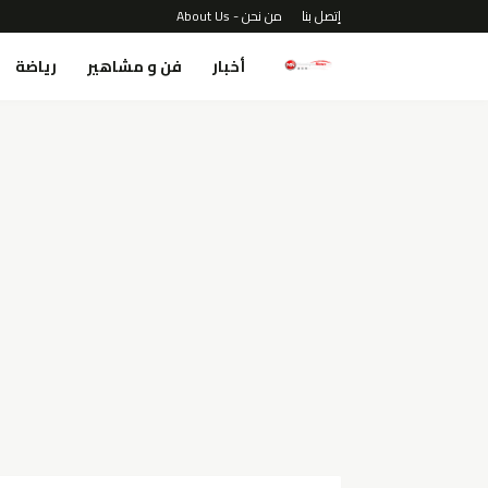
إتصل بنا
من نحن - About Us
أخبار
فن و مشاهير
رياضة