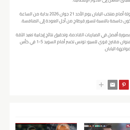
وسيخوض المنتخب التونسي مباراته الثانية في البطولة أمام منتخب اليابان يوم الأحد 21 جوان 2026 بداية من الساعة
ون حاسمة بالنسبة لنسور قرطاج من أجل العودة إلى المنافسة.
صورة أفضل في المباريات القادمة، وتحقيق نتائج إيجابية تعيد الثقة
للجماهير التونسية خلال أكبر محفل كروي عالمي.عنوان مقترح قوي للسيو: تونس تخسر أمام السويد 5-1 في كأس