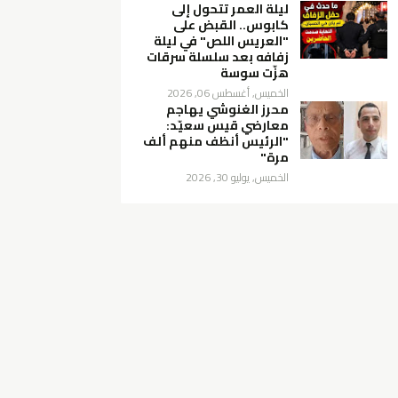
ليلة العمر تتحول إلى
كابوس.. القبض على
"العريس اللص" في ليلة
زفافه بعد سلسلة سرقات
هزّت سوسة
الخميس, أغسطس 06, 2026
محرز الغنوشي يهاجم
معارضي قيس سعيّد:
"الرئيس أنظف منهم ألف
مرة"
الخميس, يوليو 30, 2026