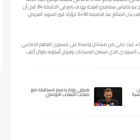
فيكتور جيوكيريس الهدف الثالث في الدقيقة 59، ثم عزز ماتياس سفانبيرغ النتيجة بهدف رابع في الدقيقة 84، قبل أن
قيقة 90+6، ليؤكد فوز السويد العريض.
قاء، حيث عانى من مشاكل واضحة على مستوى التنظيم الدفاعي
خب السويدي الذي استغل المساحات وفرض أسلوبه طوال أغلب
ن
هيرفي رونار يحسم مستقبله مع
سية
منتخب المنتخب التونسي.