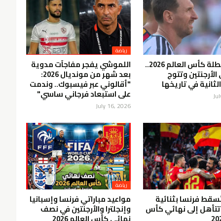
رياضة
إسبانيا بطلة كأس العالم 2026..
اللموشي يفجر مفاجآت مدوية
الأرجنتين وتتوج
بعد شهر من مونديال 2026:
لثانية في تاريخها
"أقالوني عبر فيسبوك.. وندمت
على استبعاد فرجاني ساسي"
Ju
July 16, 2026
رياضة
تُسقط فرنسا بثنائية
مواعيد مباراتي فرنسا وإسبانيا
تتأهل إلى نهائي كأس
وإنجلترا والأرجنتين في نصف
نهائي كأس العالم 2026