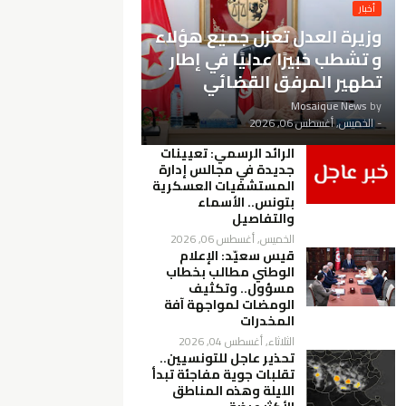
أخبار
وزيرة العدل تعزل جميع هؤلاء
و تشطب خبيرًا عدليًا في إطار
تطهير المرفق القضائي
Mosaique News
by
-
الخميس, أغسطس 06, 2026
الرائد الرسمي: تعيينات
جديدة في مجالس إدارة
المستشفيات العسكرية
بتونس.. الأسماء
والتفاصيل
الخميس, أغسطس 06, 2026
قيس سعيّد: الإعلام
الوطني مطالب بخطاب
مسؤول.. وتكثيف
الومضات لمواجهة آفة
المخدرات
الثلاثاء, أغسطس 04, 2026
تحذير عاجل للتونسيين..
تقلبات جوية مفاجئة تبدأ
الليلة وهذه المناطق