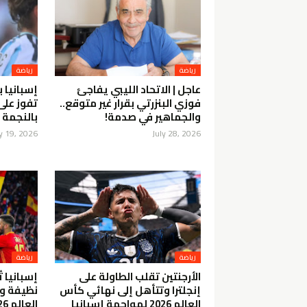
رياضة
رياضة
عاجل | الاتحاد الليبي يفاجئ
فوزي البنزرتي بقرار غير متوقع..
تفوز على 
والجماهير في صدمة!
بالنجمة ا
ly 19, 2026
July 28, 2026
رياضة
رياضة
الأرجنتين تقلب الطاولة على
إسبانيا 
إنجلترا وتتأهل إلى نهائي كأس
نظيفة و
العالم 2026 لمواجهة إسبانيا
العالم 2026