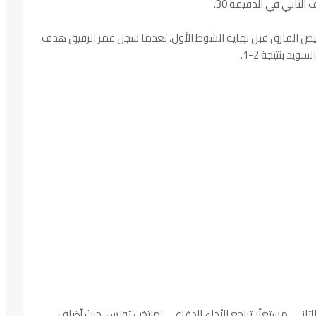
لثاني في الدقيقة 30.
يص الفارق قبل نهاية الشوط الأول، بعدما سجل عمر الرقيق هدف
اني، مستغلًا تراجع الأداء الدفاعي لمنتخب تونس، حيث أضاف