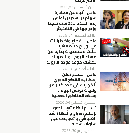
الأكثر عرضة
الاثنين, أغسطس 03, 2026
عاجل: أنباء عن مغادرة
سهام بن سدرين تونس
رغم الحكم بـ25 سنة سجناً
وإدراجها في التفتيش
الثلاثاء, أغسطس 04, 2026
عاجل: انقطاع واضطرابات
في توزيع مياه الشرب
بثلاث معتمديات بداية من
مساء اليوم.. و"الصوناد"
تكشف موعد عودة التزويد
الثلاثاء, أغسطس 04, 2026
عاجل: الستاغ تعلن
إمكانية القطع الدوري
للكهرباء في عدد كبير من
ولايات تونس اليوم..
وهذه المناطق المعنية
الخميس, أغسطس 06, 2026
تسنيم الغنوشي : تدعو
لإطلاق سراح والدها راشد
الغنوشي و تعويضه على
سنوات سجنه
الخميس, يوليو 30, 2026