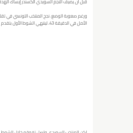
قبل أن يضيف النجم السويدي ألكسندر إيساك الهدف ا
ورغم صعوبة الوضع، نجح المنتخب التونسي في تقل
الأمل في الدقيقة 43، لينتهي الشوط الأول بتقدم السويد بنتيجة 2-1.
لكن المنتخب السويدي واصل تفوقه خلال الشوط الث