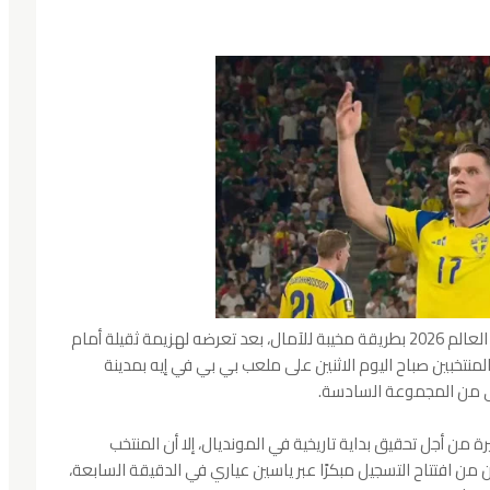
استهلّ المنتخب التونسي مشواره في بطولة كأس العالم 2026 بطريقة مخيبة للآمال، بعد تعرضه لهزيمة ثقيلة أمام
باراة التي جمعت المنتخبين صباح اليوم الاثنين على ملعب بي بي في إيه بمدينة
ى من المجموعة السادسة.
ن أجل تحقيق بداية تاريخية في المونديال، إلا أن المنتخب
ن افتتاح التسجيل مبكرًا عبر ياسين عياري في الدقيقة السابعة،