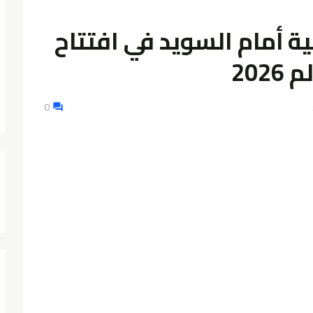
تونس تسقط بخماسية أما
مش
0
