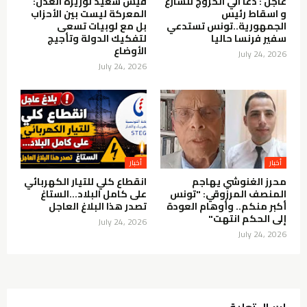
عاجل : دعا الي الخروج للشارع
قيس سعيّد لوزيرة العدل:
و اسقاط رئيس
المعركة ليست بين الأحزاب
الجمهورية..تونس تستدعي
بل مع لوبيات تسعى
سفير فرنسا حاليا
لتفكيك الدولة وتأجيج
الأوضاع
July 24, 2026
July 24, 2026
أخبار
أخبار
محرز الغنوشي يهاجم
انقطاع كلي للتيار الكهربائي
المنصف المرزوقي: "تونس
على كامل البلاد…الستاغ
أكبر منكم.. وأوهام العودة
تصدر هذا البلاغ العاجل
إلى الحكم انتهت"
July 24, 2026
July 24, 2026