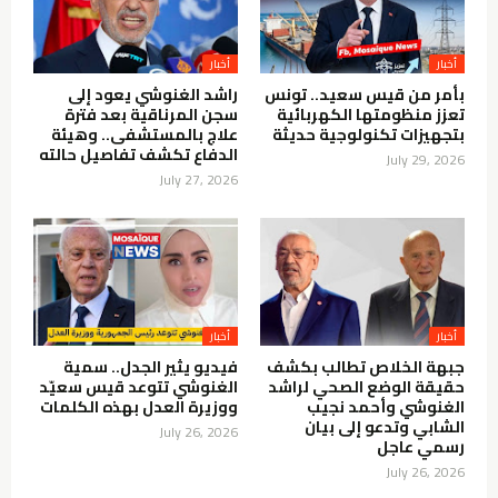
أخبار
أخبار
بأمر من قيس سعيد.. تونس
راشد الغنوشي يعود إلى
تعزز منظومتها الكهربائية
سجن المرناقية بعد فترة
بتجهيزات تكنولوجية حديثة
علاج بالمستشفى.. وهيئة
الدفاع تكشف تفاصيل حالته
July 29, 2026
July 27, 2026
أخبار
أخبار
جبهة الخلاص تطالب بكشف
فيديو يثير الجدل.. سمية
حقيقة الوضع الصحي لراشد
الغنوشي تتوعد قيس سعيّد
الغنوشي وأحمد نجيب
ووزيرة العدل بهذه الكلمات
الشابي وتدعو إلى بيان
July 26, 2026
رسمي عاجل
July 26, 2026