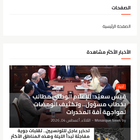
الصفحات
الصفحة الرئيسية
الأخبار الأكثر مشاهدة
أخيار
قيس سعيّد: الإعلام الوطني مطالب
بخطاب مسؤول.. وتكثيف الومضات
لمواجهة آفة المخدرات
by
Mosaique News
-
الثلاثاء, أغسطس 04, 2026
تحذير عاجل للتونسيين.. تقلبات جوية
مفاجئة تبدأ الليلة وهذه المناطق الأكثر