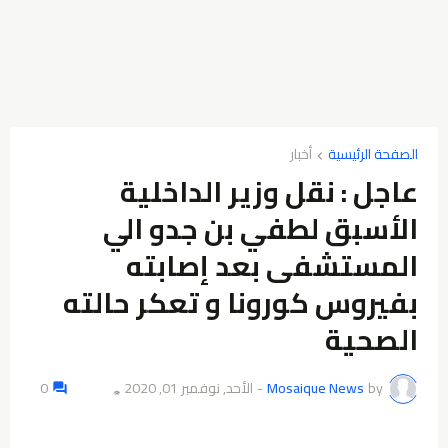
الصفحة الرئيسية
أخبار
عاجل ‏: ‏نقل ‏وزير ‏الداخلية
‏الأسبق ‏لطفي ‏بن جدو ‏الي
‏المستشفى ‏بعد ‏إصابته
‏بفيروس ‏كورونا ‏و ‏تعكر ‏حالته
‏الصحية ‏
by
Mosaique News
-
الأحد, نوفمبر 01, 2020
0
👁️