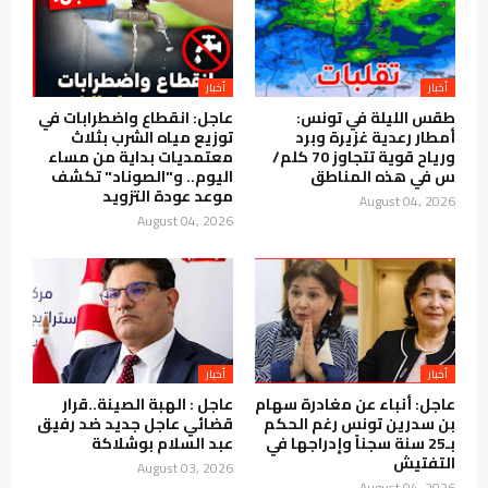
أخبار
أخبار
طقس الليلة في تونس:
عاجل: انقطاع واضطرابات في
أمطار رعدية غزيرة وبرد
توزيع مياه الشرب بثلاث
ورياح قوية تتجاوز 70 كلم/
معتمديات بداية من مساء
س في هذه المناطق
اليوم.. و"الصوناد" تكشف
موعد عودة التزويد
August 04, 2026
August 04, 2026
أخبار
أخبار
عاجل: أنباء عن مغادرة سهام
عاجل : الهبة الصينة..قرار
بن سدرين تونس رغم الحكم
قضائي عاجل جديد ضد رفيق
بـ25 سنة سجناً وإدراجها في
عبد السلام بوشلاكة
التفتيش
August 03, 2026
August 04, 2026