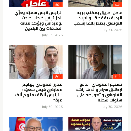
أخبار
أخبار
عاجل: حريق بمكتب بريد
الرئيس قيس سعيّد يعزّي
الرديف بقفصة.. والبريد
الجزائر في ضحايا حادث
التونسي يصدر بلاغًا رسميًا
بومرداس ويؤكد متانة
العلاقات بين البلدين
July 31, 2026
July 31, 2026
أخبار
أخبار
تسنيم الغنوشي : تدعو
محرز الغنوشي يهاجم
لإطلاق سراح والدها راشد
معارضي قيس سعيّد:
الغنوشي و تعويضه على
"الرئيس أنظف منهم ألف
سنوات سجنه
مرة"
July 30, 2026
July 30, 2026