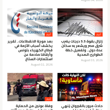
أخبار
أخبار
زلزال بقوة 5.5 درجات يضرب
بعد موجة الانقطاعات.. تقرير
شرق مصر ويشعر به سكان
يكشف أسباب الأزمة في
عدة دول.. وتفعيل خطة
قطاع الكهرباء بتونس
الطوارئ الصحية
وأرقامًا صادمة عن
استثمارات الستاغ
August 03, 2026
August 02, 2026
أخبار
أخبار
حادث مرور بالقيروان يُنهي
وفاة عونين من الحماية