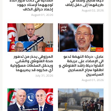
حياة شابين وهما في
المدنية في حادث مرور أثناء
طريقهما إلى حفل زفاف
توجههما لإسناد جهود
إخماد حرائق الكاف
August 02, 2026
August 01, 2026
أخبار
أخبار
عاجل : حركة النهضة تدعو
المرزوقي يحذر من تدهور
الي الإمضاء على عريضة
صحة الغنوشي والشابي
انقذوا حياة راشد الغنوشي و
ويحمّل السلطات مسؤولية
اطلقوا سراح المساجين
أي مكروه قد يصيبهما
السياسيين
July 31, 2026
August 01, 2026