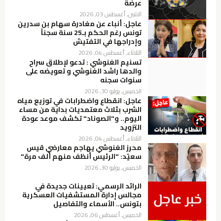
عرضة
الاثنين, أغسطس 03, 2026
عاجل: أنباء عن مغادرة سهام بن سدرين
تونس رغم الحكم بـ25 سنة سجناً
وإدراجها في التفتيش
الثلاثاء, أغسطس 04, 2026
تسنيم الغنوشي : تدعو لإطلاق سراح
والدها راشد الغنوشي و تعويضه على
سنوات سجنه
الخميس, يوليو 30, 2026
عاجل: انقطاع واضطرابات في توزيع مياه
الشرب بثلاث معتمديات بداية من مساء
اليوم.. و"الصوناد" تكشف موعد عودة
التزويد
الثلاثاء, أغسطس 04, 2026
محرز الغنوشي يهاجم معارضي قيس
سعيّد: "الرئيس أنظف منهم ألف مرة"
الخميس, يوليو 30, 2026
الرائد الرسمي: تعيينات جديدة في
مجالس إدارة المستشفيات العسكرية
بتونس.. الأسماء والتفاصيل
الخميس, أغسطس 06, 2026