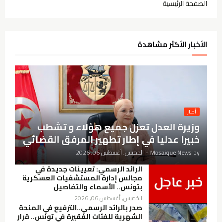
الصفحة الرئيسية
الأخبار الأكثر مشاهدة
أخبار
وزيرة العدل تعزل جميع هؤلاء و تشطب
خبيرًا عدليًا في إطار تطهير المرفق القضائي
by
Mosaique News
-
الخميس, أغسطس 06, 2026
الرائد الرسمي: تعيينات جديدة في
مجالس إدارة المستشفيات العسكرية
بتونس.. الأسماء والتفاصيل
الخميس, أغسطس 06, 2026
صدر بالرائد الرسمي..الترفيع في المنحة
الشهرية للفئات الفقيرة في تونس.. قرار