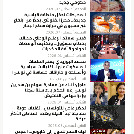
حكومي جديد
الجمعة, أغسطس 07, 2026
المحيطات تدخل منطقة قياسية
جديدة.. محرز الغنوشي يحذّر من ارتفاع
غير مسبوق في حرارة سطح البحار
الجمعة, أغسطس 07, 2026
قيس سعيّد: الإعلام الوطني مطالب
بخطاب مسؤول.. وتكثيف الومضات
لمواجهة آفة المخدرات
الثلاثاء, أغسطس 04, 2026
محمد البوزيدي يفتح الملفات
المسكوت عنها.. اغتيالات سياسية
وأســلحة واختراقات حساسة في تونس!
السبت, أغسطس 08, 2026
عاجل: أنباء عن مغادرة سهام بن سدرين
تونس رغم الحكم بـ25 سنة سجناً
وإدراجها في التفتيش
الثلاثاء, أغسطس 04, 2026
تحذير عاجل للتونسيين.. تقلبات جوية
مفاجئة تبدأ الليلة وهذه المناطق الأكثر
عرضة
الاثنين, أغسطس 03, 2026
ليلة العمر تتحول إلى كابوس.. القبض