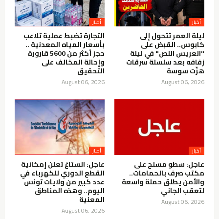
أخبار
أخبار
ليلة العمر تتحول إلى
التجارة تضبط عملية تلاعب
كابوس.. القبض على
بأسعار المياه المعدنية ..
"العريس اللص" في ليلة
حجز أكثر من 5600 قارورة
زفافه بعد سلسلة سرقات
وإحالة المخالف على
هزّت سوسة
التحقيق
August 06, 2026
August 06, 2026
أخبار
أخبار
عاجل: سطو مسلح على
عاجل: الستاغ تعلن إمكانية
مكتب صرف بالحمامات..
القطع الدوري للكهرباء في
والأمن يطلق حملة واسعة
عدد كبير من ولايات تونس
لتعقب الجاني
اليوم.. وهذه المناطق
المعنية
August 06, 2026
August 06, 2026