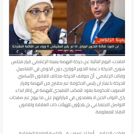
انتقدت، اليوم النائبة عن حركة النهضة يمينة الزغلامي قرار مجلس
شورى الحركة دعمه التحوير الوزاري دون الخوض في التفاصيل
وقالت الزغلامي أنّ موقف الحركة مخالف للقانون الأساسي
للحركة باعتبار ان رئيس الحكومة غير مقترح من النهضة وقرار
التصويت للحكومة يعود للمكتب التنفيذي للنهضة في إطار ابداء
راي النواب الذين لا يعتمدون في قراراتهم على ما يروج عبر صفحات
التواصل الاجتماعي بل يلجؤون للهيئات ذات العلاقة ولقانون
النفاذ للمعلومة.
واكدت الزغلامي أنها لن تصوت، في الجلسة العامة البرلمانية