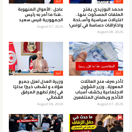
أخبار
أخبار
محمد البوزيدي يفتح
عاجل : الأموال المنهوبة
الملفات المسكوت عنها..
..هذا ما أمر به رئيس
اغتيالات سياسية وأســلحة
الجمهورية قيس سعيد
واختراقات حساسة في تونس!
August 07, 2026
August 08, 2026
أخبار
أخبار
تأخر صرف منح العائلات
وزيرة العدل تعزل جميع
المعوزة.. وزير الشؤون
هؤلاء و تشطب خبيرًا عدليًا
الاجتماعية يكشف أسباب
في إطار تطهير المرفق
التأخير ويطمئن المنتفعين
القضائي
August 06, 2026
August 07, 2026