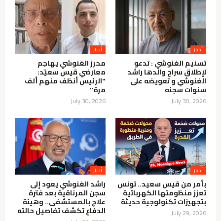
أخبار
أخبار
تسنيم الغنوشي : تدعو
محرز الغنوشي يهاجم
لإطلاق سراح والدها راشد
معارضي قيس سعيّد:
الغنوشي و تعويضه على
"الرئيس أنظف منهم ألف
سنوات سجنه
مرة"
July 30, 2026
July 30, 2026
أخبار
أخبار
بأمر من قيس سعيد.. تونس
راشد الغنوشي يعود إلى
تعزز منظومتها الكهربائية
سجن المرناقية بعد فترة
بتجهيزات تكنولوجية حديثة
علاج بالمستشفى.. وهيئة
الدفاع تكشف تفاصيل حالته
July 29, 2026