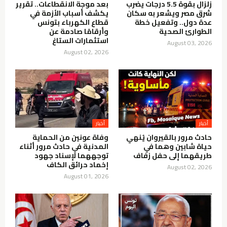
زلزال بقوة 5.5 درجات يضرب
بعد موجة الانقطاعات.. تقرير
شرق مصر ويشعر به سكان
يكشف أسباب الأزمة في
عدة دول.. وتفعيل خطة
قطاع الكهرباء بتونس
الطوارئ الصحية
وأرقامًا صادمة عن
استثمارات الستاغ
August 03, 2026
August 02, 2026
أخبار
أخبار
حادث مرور بالقيروان يُنهي
وفاة عونين من الحماية
حياة شابين وهما في
المدنية في حادث مرور أثناء
طريقهما إلى حفل زفاف
توجههما لإسناد جهود
إخماد حرائق الكاف
August 02, 2026
August 01, 2026