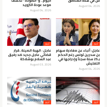
س في هذه المناطق
اليوم.. و"الصوناد" تكشف
موعد عودة التزويد
August 04, 2026
August 04, 2026
أخبار
أخبار
عاجل: أنباء عن مغادرة سهام
عاجل : الهبة الصينة..قرار
بن سدرين تونس رغم الحكم
قضائي عاجل جديد ضد رفيق
بـ25 سنة سجناً وإدراجها في
عبد السلام بوشلاكة
التفتيش
August 03, 2026
August 04, 2026
أخبار
أخبار