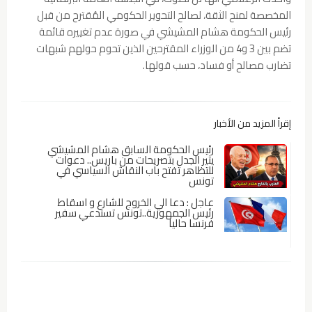
المخصصة لمنح الثقة، لصالح التحوير الحكومي المُقترح من قبل
رئيس الحكومة هشام المشيشي في صورة عدم تغييره قائمة
تضم بين 3 و4 من الوزراء المقترحين الذين تحوم حولهم شبهات
تضارب مصالح أو فساد، حسب قولها.
إقرأ المزيد من الأخبار
رئيس الحكومة السابق هشام المشيشي
يثير الجدل بتصريحات من باريس.. دعوات
للتظاهر تفتح باب النقاش السياسي في
تونس
عاجل : دعا الي الخروج للشارع و اسقاط
رئيس الجمهورية..تونس تستدعي سفير
فرنسا حاليا