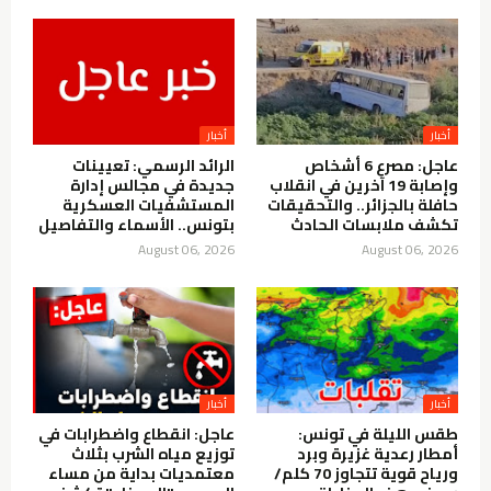
أخبار
أخبار
عاجل: مصرع 6 أشخاص
الرائد الرسمي: تعيينات
وإصابة 19 آخرين في انقلاب
جديدة في مجالس إدارة
حافلة بالجزائر.. والتحقيقات
المستشفيات العسكرية
تكشف ملابسات الحادث
بتونس.. الأسماء والتفاصيل
August 06, 2026
August 06, 2026
أخبار
أخبار
طقس الليلة في تونس:
عاجل: انقطاع واضطرابات في
أمطار رعدية غزيرة وبرد
توزيع مياه الشرب بثلاث
ورياح قوية تتجاوز 70 كلم/
معتمديات بداية من مساء