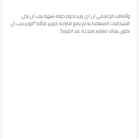
وأضافت الزغلامي ان اي وزير تحوم حوله شبهة يجب ان يحل
الاشكاليات المتعلقة به ثم يقع اقتراحه كوزير، قائلة:"الوزير يجب ان
تكون هناك معايير محددة عند اختياره".