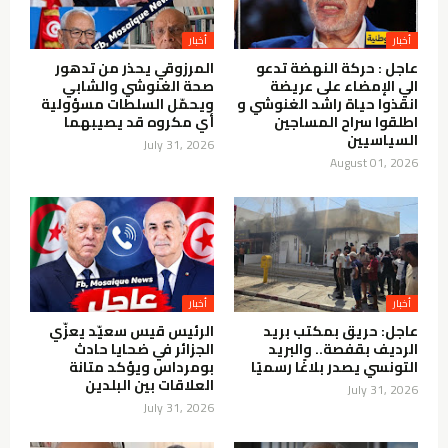
أخبار
أخبار
عاجل : حركة النهضة تدعو
المرزوقي يحذر من تدهور
الي الإمضاء على عريضة
صحة الغنوشي والشابي
انقذوا حياة راشد الغنوشي و
ويحمّل السلطات مسؤولية
اطلقوا سراح المساجين
أي مكروه قد يصيبهما
السياسيين
July 31, 2026
August 01, 2026
أخبار
أخبار
عاجل: حريق بمكتب بريد
الرئيس قيس سعيّد يعزّي
الرديف بقفصة.. والبريد
الجزائر في ضحايا حادث
التونسي يصدر بلاغًا رسميًا
بومرداس ويؤكد متانة
العلاقات بين البلدين
July 31, 2026
July 31, 2026