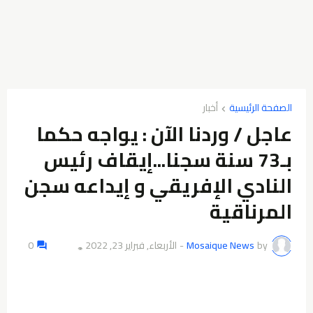
الصفحة الرئيسية
أخبار
عاجل / وردنا الآن : يواجه حكما
بـ73 سنة سجنا...إيقاف رئيس
النادي الإفريقي و إيداعه سجن
المرناقية
by
Mosaique News
-
الأربعاء, فبراير 23, 2022
0
👁️