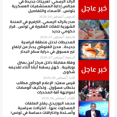
الرائد الرسمي: تعيينات جديدة في
مجالس إدارة المستشفيات العسكرية
بتونس.. الأسماء والتفاصيل
الخميس, أغسطس 06, 2026
صدر بالرائد الرسمي..الترفيع في المنحة
الشهرية للفئات الفقيرة في تونس.. قرار
حكومي جديد
الجمعة, أغسطس 07, 2026
المحيطات تدخل منطقة قياسية
جديدة.. محرز الغنوشي يحذّر من ارتفاع
غير مسبوق في حرارة سطح البحار
الجمعة, أغسطس 07, 2026
وفاة مفاجئة داخل مركز أمن بمنزل
بورقيبة.. كهل يسقط أرضًا أثناء تقديمه
شكوى
الأحد, أغسطس 09, 2026
قيس سعيّد: الإعلام الوطني مطالب
بخطاب مسؤول.. وتكثيف الومضات
لمواجهة آفة المخدرات
الثلاثاء, أغسطس 04, 2026
محمد البوزيدي يفتح الملفات
المسكوت عنها.. اغتيالات سياسية
وأســلحة واختراقات حساسة في تونس!