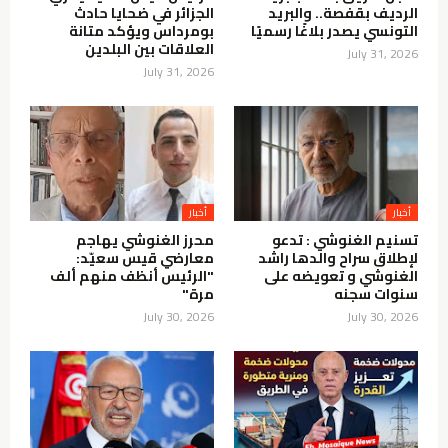
الرديف بقفصة.. والبريد
الجزائر في ضحايا حادث
التونسي يصدر بلاغًا رسميًا
بومرداس ويؤكد متانة
العلاقات بين البلدين
July 31, 2026
July 31, 2026
أخبار
أخبار
تسنيم الغنوشي : تدعو
محرز الغنوشي يهاجم
لإطلاق سراح والدها راشد
معارضي قيس سعيّد:
الغنوشي و تعويضه على
"الرئيس أنظف منهم ألف
سنوات سجنه
مرة"
July 30, 2026
July 30, 2026