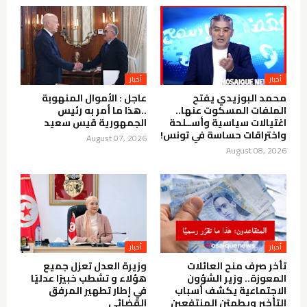
أخبار
أخبار
محمد البوزيدي يفتح
عاجل : الأموال المنهوبة
الملفات المسكوت عنها..
..هذا ما أمر به رئيس
اغتيالات سياسية وأســلحة
الجمهورية قيس سعيد
واختراقات حساسة في تونس!
August 07, 2026
August 08, 2026
أخبار
أخبار
تأخر صرف منح العائلات
وزيرة العدل تعزل جميع
المعوزة.. وزير الشؤون
هؤلاء و تشطب خبيرًا عدليًا
الاجتماعية يكشف أسباب
في إطار تطهير المرفق
التأخير ويطمئن المنتفعين
القضائي