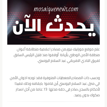
علم موقع موزاييك نيوز،من مصادر اعلامية متطابقة أعوان
منطقة الأمن الوطني بأريانة أوقفوا منذ قليل الرئيس السابق
لفريق النادي الافريقي عبد السلام اليونسي.
وحسب ذات المصادر،المعطيات المتوفرة فقد توجه اخوان الأمن
الي منزل عبد السلام اليونسي أين قاموا بايقافه وذلك تنفيذا
لأحكام بالسجن صادر في حقه مدتها 73 عاما من أجل اصدار
صكوك بدون رصيد.