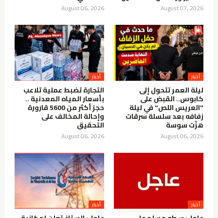
August 06, 2026
August 07, 2026
أخبار
أخبار
ليلة العمر تتحول إلى
التجارة تضبط عملية تلاعب
كابوس.. القبض على
بأسعار المياه المعدنية ..
"العريس اللص" في ليلة
حجز أكثر من 5600 قارورة
زفافه بعد سلسلة سرقات
وإحالة المخالف على
هزّت سوسة
التحقيق
August 06, 2026
August 06, 2026
أخبار
أخبار
عاجل: سطو مسلح على
عاجل: الستاغ تعلن إمكانية