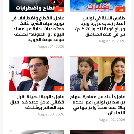
أخبار
أخبار
طقس الليلة في تونس:
عاجل: انقطاع واضطرابات في
أمطار رعدية غزيرة وبرد
توزيع مياه الشرب بثلاث
ورياح قوية تتجاوز 70 كلم/
معتمديات بداية من مساء
س في هذه المناطق
اليوم.. و"الصوناد" تكشف
موعد عودة التزويد
August 04, 2026
August 04, 2026
أخبار
أخبار
عاجل: أنباء عن مغادرة سهام
عاجل : الهبة الصينة..قرار
بن سدرين تونس رغم الحكم
قضائي عاجل جديد ضد رفيق
بـ25 سنة سجناً وإدراجها في
عبد السلام بوشلاكة
التفتيش
August 03, 2026
August 04, 2026