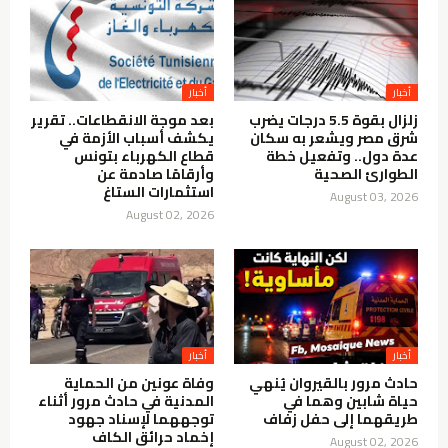
أخبار
أخبار
زلزال بقوة 5.5 درجات يضرب
بعد موجة الانقطاعات.. تقرير
شرق مصر ويشعر به سكان
يكشف أسباب الأزمة في
عدة دول.. وتفعيل خطة
قطاع الكهرباء بتونس
الطوارئ الصحية
وأرقامًا صادمة عن
استثمارات الستاغ
August 03, 2026
August 02, 2026
أخبار
أخبار
حادث مرور بالقيروان يُنهي
وفاة عونين من الحماية
حياة شابين وهما في
المدنية في حادث مرور أثناء
طريقهما إلى حفل زفاف
توجههما لإسناد جهود
إخماد حرائق الكاف
August 02, 2026