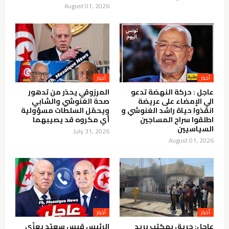
August 01, 2026
أخبار
أخبار
عاجل : حركة النهضة تدعو
المرزوقي يحذر من تدهور
الي الإمضاء على عريضة
صحة الغنوشي والشابي
انقذوا حياة راشد الغنوشي و
ويحمّل السلطات مسؤولية
اطلقوا سراح المساجين
أي مكروه قد يصيبهما
السياسيين
July 31, 2026
August 01, 2026
أخبار
أخبار
عاجل: حريق بمكتب بريد
الرئيس قيس سعيّد يعزّي