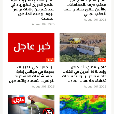
مكتب صرف بالحمامات..
القطع الدوري للكهرباء في
والأمن يطلق حملة واسعة
عدد كبير من ولايات تونس
لتعقب الجاني
اليوم.. وهذه المناطق
المعنية
August 06, 2026
August 06, 2026
أخبار
أخبار
عاجل: مصرع 6 أشخاص
الرائد الرسمي: تعيينات
وإصابة 19 آخرين في انقلاب
جديدة في مجالس إدارة
حافلة بالجزائر.. والتحقيقات
المستشفيات العسكرية
تكشف ملابسات الحادث
بتونس.. الأسماء والتفاصيل
August 06, 2026
August 06, 2026