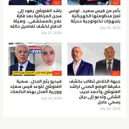
أخبار
أخبار
بأمر من قيس سعيد.. تونس
راشد الغنوشي يعود إلى
تعزز منظومتها الكهربائية
سجن المرناقية بعد فترة
بتجهيزات تكنولوجية حديثة
علاج بالمستشفى.. وهيئة
الدفاع تكشف تفاصيل حالته
July 29, 2026
July 27, 2026
أخبار
أخبار
جبهة الخلاص تطالب بكشف
فيديو يثير الجدل.. سمية
حقيقة الوضع الصحي لراشد
الغنوشي تتوعد قيس سعيّد
الغنوشي وأحمد نجيب
ووزيرة العدل بهذه الكلمات
الشابي وتدعو إلى بيان
July 26, 2026
رسمي عاجل
July 26, 2026