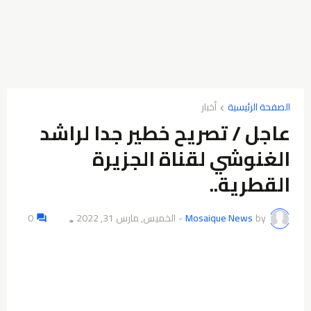
الصفحة الرئيسية
أخبار
عاجل / تصريح خطير جدا لراشد
الغنوشي لقناة الجزيرة
القطرية..
by
Mosaique News
-
الخميس, مارس 31, 2022
0
👁️