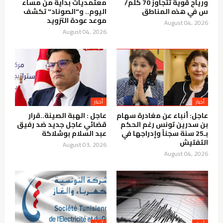
ورياح قوية تتجاوز 70 كلم/
معتمديات بداية من مساء
س في هذه المناطق
اليوم.. و"الصوناد" تكشف
موعد عودة التزويد
August 04, 2026
August 04, 2026
أخبار
أخبار
عاجل: أنباء عن مغادرة سهام
عاجل : الهبة الصينة..قرار
بن سدرين تونس رغم الحكم
قضائي عاجل جديد ضد رفيق
بـ25 سنة سجناً وإدراجها في
عبد السلام بوشلاكة
التفتيش
August 03, 2026
August 04, 2026