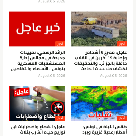
August 06, 2026
أخبار
أخبار
عاجل: مصرع 6 أشخاص
الرائد الرسمي: تعيينات
وإصابة 19 آخرين في انقلاب
جديدة في مجالس إدارة
حافلة بالجزائر.. والتحقيقات
المستشفيات العسكرية
تكشف ملابسات الحادث
بتونس.. الأسماء والتفاصيل
August 06, 2026
August 06, 2026
أخبار
أخبار
طقس الليلة في تونس:
عاجل: انقطاع واضطرابات في
أمطار رعدية غزيرة وبرد
توزيع مياه الشرب بثلاث