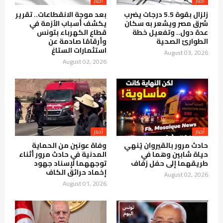
أخبار
أخبار
زلزال بقوة 5.5 درجات يضرب
بعد موجة الانقطاعات.. تقرير
شرق مصر ويشعر به سكان
يكشف أسباب الأزمة في
عدة دول.. وتفعيل خطة
قطاع الكهرباء بتونس
الطوارئ الصحية
وأرقامًا صادمة عن
استثمارات الستاغ
August 03, 2026
August 02, 2026
أخبار
أخبار
حادث مرور بالقيروان يُنهي
وفاة عونين من الحماية
حياة شابين وهما في
المدنية في حادث مرور أثناء
طريقهما إلى حفل زفاف
توجههما لإسناد جهود
إخماد حرائق الكاف
August 02, 2026
August 01, 2026