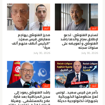
أخبار
أخبار
تسنيم الغنوشي : تدعو
محرز الغنوشي يهاجم
لإطلاق سراح والدها راشد
معارضي قيس سعيّد:
الغنوشي و تعويضه على
"الرئيس أنظف منهم ألف
سنوات سجنه
مرة"
July 30, 2026
July 30, 2026
أخبار
أخبار
بأمر من قيس سعيد.. تونس
راشد الغنوشي يعود إلى
تعزز منظومتها الكهربائية
سجن المرناقية بعد فترة
بتجهيزات تكنولوجية حديثة
علاج بالمستشفى.. وهيئة