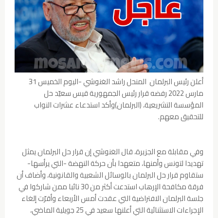
أعلن رئيس البرلمان المنحل راشد الغنوشي -اليوم الخميس 31
مارس 2022 رفضه قرار رئيس الجمهورية قيس سعيّد حل
المؤسسة التشريعية، (البرلمان)وأكد استدعاء عشرات النواب
للتحقيق معهم.
وفي مقابلة مع الجزيرة، قال الغنوشي إن قرار حل البرلمان يمثل
تهديدا لتونس وأمنها، متعهدا بأن حركة النهضة -التي يرأسها-
ستقاوم قرار حل البرلمان بالوسائل الشعبية والقانونية، وأضاف أن
فرقة مكافحة الإرهاب استدعت أكثر من 30 نائبا ممن شاركوا في
جلسة البرلمان الافتراضية التي عقدت أمس الأربعاء وأقرّت إلغاء
الإجراءات الاستثنائية التي أعلنها سعيد في 25 جويلية الماضي،