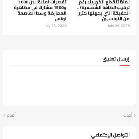
لماذا تنقطع الكهرباء رغم
تقديرات أمنية: بين 1000
تركيب الطاقة الشمسية؟..
و1500 مشارك في مظاهرة
الحقيقة التي يجهلها كثير
المعارضة وسط العاصمة
من التونسيين
تونس
July 25, 2026
July 26, 2026
إرسال تعليق
أحدث
أقدم
التواصل الإجتماعي