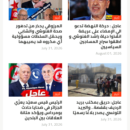
أخبار
أخبار
عاجل : حركة النهضة تدعو
المرزوقي يحذر من تدهور
الي الإمضاء على عريضة
صحة الغنوشي والشابي
انقذوا حياة راشد الغنوشي و
ويحمّل السلطات مسؤولية
اطلقوا سراح المساجين
أي مكروه قد يصيبهما
السياسيين
July 31, 2026
August 01, 2026
أخبار
أخبار
عاجل: حريق بمكتب بريد
الرئيس قيس سعيّد يعزّي
الرديف بقفصة.. والبريد
الجزائر في ضحايا حادث
التونسي يصدر بلاغًا رسميًا
بومرداس ويؤكد متانة
العلاقات بين البلدين
July 31, 2026
July 31, 2026