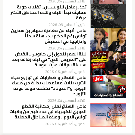
الثلاثاء, أغسطس 04, 2026
تحذير عاجل للتونسيين.. تقلبات جوية
مفاجئة تبدأ الليلة وهذه المناطق الأكثر
عرضة
الاثنين, أغسطس 03, 2026
عاجل: أنباء عن مغادرة سهام بن سدرين
تونس رغم الحكم بـ25 سنة سجناً
وإدراجها في التفتيش
الثلاثاء, أغسطس 04, 2026
ليلة العمر تتحول إلى كابوس.. القبض
على "العريس اللص" في ليلة زفافه بعد
سلسلة سرقات هزّت سوسة
الخميس, أغسطس 06, 2026
عاجل: انقطاع واضطرابات في توزيع مياه
الشرب بثلاث معتمديات بداية من مساء
اليوم.. و"الصوناد" تكشف موعد عودة
التزويد
الثلاثاء, أغسطس 04, 2026
عاجل: الستاغ تعلن إمكانية القطع
الدوري للكهرباء في عدد كبير من ولايات
تونس اليوم.. وهذه المناطق المعنية
الخميس, أغسطس 06, 2026