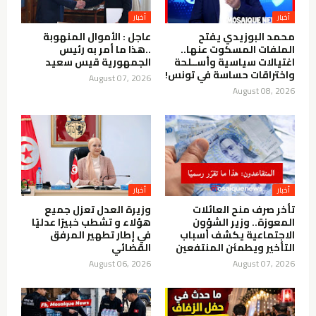
أخبار
أخبار
محمد البوزيدي يفتح
عاجل : الأموال المنهوبة
الملفات المسكوت عنها..
..هذا ما أمر به رئيس
اغتيالات سياسية وأســلحة
الجمهورية قيس سعيد
واختراقات حساسة في تونس!
August 07, 2026
August 08, 2026
أخبار
أخبار
تأخر صرف منح العائلات
وزيرة العدل تعزل جميع
المعوزة.. وزير الشؤون
هؤلاء و تشطب خبيرًا عدليًا
الاجتماعية يكشف أسباب
في إطار تطهير المرفق
التأخير ويطمئن المنتفعين
القضائي
August 06, 2026
August 07, 2026