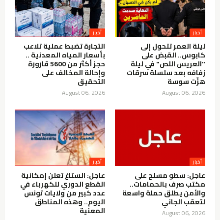
أخبار
أخبار
ليلة العمر تتحول إلى
التجارة تضبط عملية تلاعب
كابوس.. القبض على
بأسعار المياه المعدنية ..
"العريس اللص" في ليلة
حجز أكثر من 5600 قارورة
زفافه بعد سلسلة سرقات
وإحالة المخالف على
هزّت سوسة
التحقيق
August 06, 2026
August 06, 2026
أخبار
أخبار
عاجل: سطو مسلح على
عاجل: الستاغ تعلن إمكانية
مكتب صرف بالحمامات..
القطع الدوري للكهرباء في
والأمن يطلق حملة واسعة
عدد كبير من ولايات تونس
لتعقب الجاني
اليوم.. وهذه المناطق
المعنية
August 06, 2026