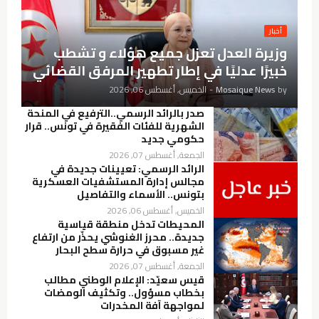
أخبار
وزيرة العدل تعزل جميع هؤلاء و تشطب
خبيرًا عدليًا في إطار تطهير المرفق القضائي
by
Mosaique News
-
الخميس, أغسطس 06, 2026
صدر بالرائد الرسمي..الترفيع في المنحة
الشهرية للفئات الفقيرة في تونس.. قرار
حكومي جديد
الجمعة, أغسطس 07, 2026
الرائد الرسمي: تعيينات جديدة في
مجالس إدارة المستشفيات العسكرية
بتونس.. الأسماء والتفاصيل
الخميس, أغسطس 06, 2026
المحيطات تدخل منطقة قياسية
جديدة.. محرز الغنوشي يحذّر من ارتفاع
غير مسبوق في حرارة سطح البحار
الجمعة, أغسطس 07, 2026
قيس سعيّد: الإعلام الوطني مطالب
بخطاب مسؤول.. وتكثيف الومضات
لمواجهة آفة المخدرات